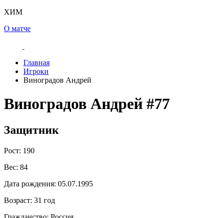
ХИМ
О матче
Главная
Игроки
Виноградов Андрей
Виноградов Андрей
#77
Защитник
Рост:
190
Вес:
84
Дата рождения:
05.07.1995
Возраст:
31 год
Гражданство:
Россия