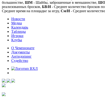
большинстве,
ШМ
- Шайбы, заброшенные в меньшинстве,
Ш
реализованных бросков,
БВ/И
- Среднее количество бросков по
Среднее время на площадке за игру,
См/И
- Среднее количество
Новости
Медиа
Календарь
Таблицы
Игроки
Клубы
О Чемпионате
Документы
Антидопинг
Судейство