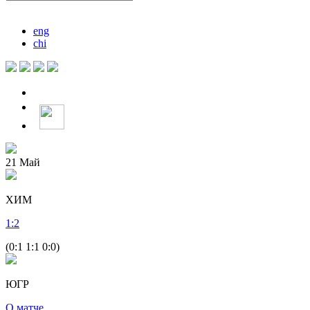
eng
chi
21
Май
ХИМ
1
:
2
(0:1 1:1 0:0)
ЮГР
О матче