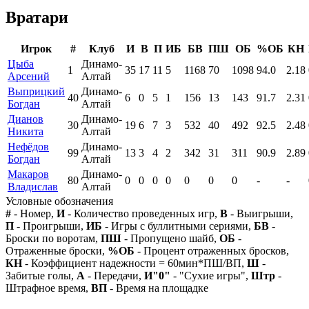
Вратари
Игрок
#
Клуб
И
В
П
ИБ
БВ
ПШ
ОБ
%ОБ
КН
Цыба
Динамо-
1
35
17
11
5
1168
70
1098
94.0
2.18
Арсений
Алтай
Выприцкий
Динамо-
40
6
0
5
1
156
13
143
91.7
2.31
Богдан
Алтай
Дианов
Динамо-
30
19
6
7
3
532
40
492
92.5
2.48
Никита
Алтай
Нефёдов
Динамо-
99
13
3
4
2
342
31
311
90.9
2.89
Богдан
Алтай
Макаров
Динамо-
80
0
0
0
0
0
0
0
-
-
Владислав
Алтай
Условные обозначения
#
- Номер,
И
- Количество проведенных игр,
В
- Выигрыши,
П
- Проигрыши,
ИБ
- Игры с буллитными сериями,
БВ
-
Броски по воротам,
ПШ
- Пропущено шайб,
ОБ
-
Отраженные броски,
%ОБ
- Процент отраженных бросков,
КН
- Коэффициент надежности = 60мин*ПШ/ВП,
Ш
-
Забитые голы,
А
- Передачи,
И"0"
- "Сухие игры",
Штр
-
Штрафное время,
ВП
- Время на площадке