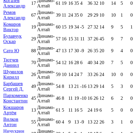
Когалев
Динамо-
17
61
19
16
35
4
36
32
10
14
5
0
Александр
Алтай
Ремов
Динамо-
67
39
11
24
35
0
29
29
10
10
1
0
Александр
Алтай
Комаров
Динамо-
19
60
15
19
34
-5
27
32
14
9
5
1
Виктор
Алтай
Булавчук
Динамо-
29
57
16
15
31
11
37
26
45
9
7
0
Оскар
Алтай
Динамо-
Сато Ю
88
47
13
17
30
-9
26
35
20
9
4
0
Алтай
Тютчев
Динамо-
70
54
12
16
28
6
40
34
20
7
5
0
Даниил
Алтай
Шумилов
Динамо-
26
59
10
14
24
7
33
26
24
10
0
0
Кирилл
Алтай
Барбашев
Динамо-
49
54
8
13
21
-16
13
29
14
5
3
0
Сергей Д.
Алтай
Пархоменко
Динамо-
45
46
8
11
19
-10
16
26
12
6
2
0
Константин
Алтай
Кокшаров
Динамо-
13
61
5
11
16
5
24
19
6
5
0
0
Артём
Алтай
Вилков
Динамо-
55
60
4
9
13
-9
13
22
26
3
1
0
Антон
Алтай
Ничухрин
Динамо-