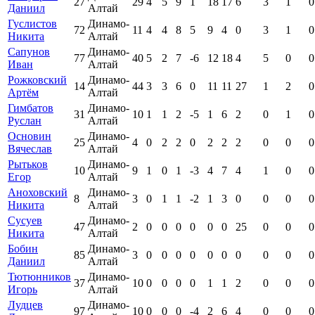
27
29
4
5
9
1
18
17
6
3
1
0
Даниил
Алтай
Гуслистов
Динамо-
72
11
4
4
8
5
9
4
0
3
1
0
Никита
Алтай
Сапунов
Динамо-
77
40
5
2
7
-6
12
18
4
5
0
0
Иван
Алтай
Рожковский
Динамо-
14
44
3
3
6
0
11
11
27
1
2
0
Артём
Алтай
Гимбатов
Динамо-
31
10
1
1
2
-5
1
6
2
0
1
0
Руслан
Алтай
Основин
Динамо-
25
4
0
2
2
0
2
2
2
0
0
0
Вячеслав
Алтай
Рытьков
Динамо-
10
9
1
0
1
-3
4
7
4
1
0
0
Егор
Алтай
Аноховский
Динамо-
8
3
0
1
1
-2
1
3
0
0
0
0
Никита
Алтай
Сусуев
Динамо-
47
2
0
0
0
0
0
0
25
0
0
0
Никита
Алтай
Бобин
Динамо-
85
3
0
0
0
0
0
0
0
0
0
0
Даниил
Алтай
Тютюнников
Динамо-
37
10
0
0
0
0
1
1
2
0
0
0
Игорь
Алтай
Лудцев
Динамо-
97
10
0
0
0
-4
2
6
4
0
0
0