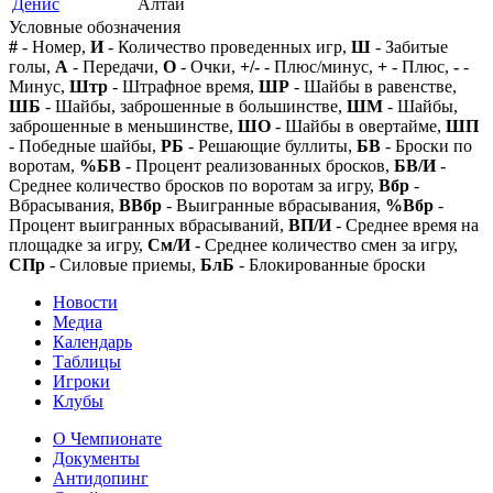
Денис
Алтай
Условные обозначения
#
- Номер,
И
- Количество проведенных игр,
Ш
- Забитые
голы,
А
- Передачи,
О
- Очки,
+/-
- Плюс/минус,
+
- Плюс,
-
-
Минус,
Штр
- Штрафное время,
ШР
- Шайбы в равенстве,
ШБ
- Шайбы, заброшенные в большинстве,
ШМ
- Шайбы,
заброшенные в меньшинстве,
ШО
- Шайбы в овертайме,
ШП
- Победные шайбы,
РБ
- Решающие буллиты,
БВ
- Броски по
воротам,
%БВ
- Процент реализованных бросков,
БВ/И
-
Среднее количество бросков по воротам за игру,
Вбр
-
Вбрасывания,
ВВбр
- Выигранные вбрасывания,
%Вбр
-
Процент выигранных вбрасываний,
ВП/И
- Среднее время на
площадке за игру,
См/И
- Среднее количество смен за игру,
СПр
- Силовые приемы,
БлБ
- Блокированные броски
Новости
Медиа
Календарь
Таблицы
Игроки
Клубы
О Чемпионате
Документы
Антидопинг