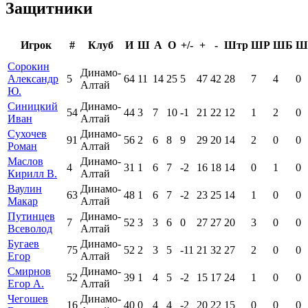
Защитники
Игрок
#
Клуб
И
Ш
А
О
+/-
+
-
Штр
ШР
ШБ
Ш
Сорокин
Динамо-
Александр
5
64
11
14
25
5
47
42
28
7
4
0
Алтай
Ю.
Синицкий
Динамо-
54
44
3
7
10
-1
21
22
12
1
2
0
Иван
Алтай
Сухочев
Динамо-
91
56
2
6
8
9
29
20
14
2
0
0
Роман
Алтай
Маслов
Динамо-
4
31
1
6
7
-2
16
18
14
0
1
0
Кирилл В.
Алтай
Ваулин
Динамо-
63
48
1
6
7
-2
23
25
14
1
0
0
Макар
Алтай
Путинцев
Динамо-
7
52
3
3
6
0
27
27
20
3
0
0
Всеволод
Алтай
Бугаев
Динамо-
75
52
2
3
5
-11
21
32
27
2
0
0
Егор
Алтай
Смирнов
Динамо-
52
39
1
4
5
-2
15
17
24
1
0
0
Егор А.
Алтай
Чегошев
Динамо-
16
40
0
4
4
-2
20
22
15
0
0
0