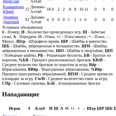
Вячеслав
Алтай
Крамаренко
Динамо-
15
18
0
2
2
-8
8
16
11
0
0
0
Юрий
Алтай
Дерябин
Динамо-
92
4
0
0
0
1
2
1
0
0
0
0
Дмитрий
Алтай
Условные обозначения
#
- Номер,
И
- Количество проведенных игр,
Ш
- Забитые
голы,
А
- Передачи,
О
- Очки,
+/-
- Плюс/минус,
+
- Плюс,
-
-
Минус,
Штр
- Штрафное время,
ШР
- Шайбы в равенстве,
ШБ
- Шайбы, заброшенные в большинстве,
ШМ
- Шайбы,
заброшенные в меньшинстве,
ШО
- Шайбы в овертайме,
ШП
- Победные шайбы,
РБ
- Решающие буллиты,
БВ
- Броски по
воротам,
%БВ
- Процент реализованных бросков,
БВ/И
-
Среднее количество бросков по воротам за игру,
Вбр
-
Вбрасывания,
ВВбр
- Выигранные вбрасывания,
%Вбр
-
Процент выигранных вбрасываний,
ВП/И
- Среднее время на
площадке за игру,
См/И
- Среднее количество смен за игру,
СПр
- Силовые приемы,
БлБ
- Блокированные броски
Нападающие
Игрок
#
Клуб
И
Ш
А
О
+/-
+
-
Штр
ШР
ШБ