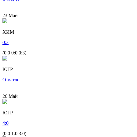
23
Май
ХИМ
0
:
3
(0:0 0:0 0:3)
ЮГР
О матче
26
Май
ЮГР
4
:
0
(0:0 1:0 3:0)