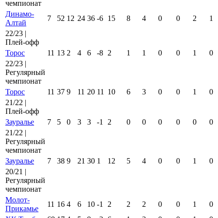
чемпионат
Динамо-
7
52
12
24
36
-6
15
8
4
0
0
2
1
Алтай
22/23 |
Плей-офф
Торос
11
13
2
4
6
-8
2
1
1
0
0
1
0
22/23 |
Регулярный
чемпионат
Торос
11
37
9
11
20
11
10
6
3
0
0
1
0
21/22 |
Плей-офф
Зауралье
7
5
0
3
3
-1
2
0
0
0
0
0
0
21/22 |
Регулярный
чемпионат
Зауралье
7
38
9
21
30
1
12
5
4
0
0
1
0
20/21 |
Регулярный
чемпионат
Молот-
11
16
4
6
10
-1
2
2
2
0
0
1
0
Прикамье