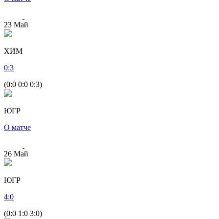
23
Май
ХИМ
0
:
3
(0:0 0:0 0:3)
ЮГР
О матче
26
Май
ЮГР
4
:
0
(0:0 1:0 3:0)