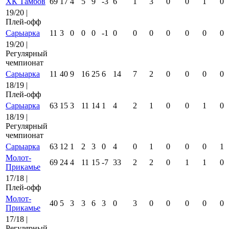
ХК Тамбов
69
17
4
5
9
-3
6
1
3
0
0
1
0
19/20 |
Плей-офф
Сарыарка
11
3
0
0
0
-1
0
0
0
0
0
0
0
19/20 |
Регулярный
чемпионат
Сарыарка
11
40
9
16
25
6
14
7
2
0
0
0
0
18/19 |
Плей-офф
Сарыарка
63
15
3
11
14
1
4
2
1
0
0
1
0
18/19 |
Регулярный
чемпионат
Сарыарка
63
12
1
2
3
0
4
0
1
0
0
0
1
Молот-
69
24
4
11
15
-7
33
2
2
0
1
1
0
Прикамье
17/18 |
Плей-офф
Молот-
40
5
3
3
6
3
0
3
0
0
0
0
0
Прикамье
17/18 |
Регулярный