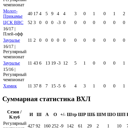
чемпионат
Молот-
40
17
4
5
9
4
4
3
0
1
0
1
2
Прикамье
ЦСК ВВС
52
3
0
0
0
-3
0
0
0
0
0
0
0
16/17 |
Плей-офф
Зауралье
11
2
0
0
0
0
0
0
0
0
0
0
0
16/17 |
Регулярный
чемпионат
Зауралье
11
43
6
13
19
-3
12
5
1
0
0
0
1
15/16 |
Регулярный
чемпионат
Химик
11
37
8
7
15
-5
6
4
3
1
0
0
1
Суммарная статистика ВХЛ
Сезон /
И
Ш
А
О
+/-
Штр
ШР
ШБ
ШМ
ШО
ШП
Клуб
Регулярный
427
92
160
252
-9
142
61
29
2
1
10