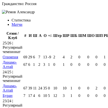
Гражданство:
Россия
Статистика
Матчи
Сезон /
#
И
Ш
А
О
+/-
Штр
ШР
ШБ
ШМ
ШО
ШП
Р
Клуб
25/26 |
Регулярный
чемпионат
Олимпия
69
29
6
7
13
-9
2
4
2
0
0
0
1
Динамо-
67
6
1
2
3
1
0
1
0
0
0
0
0
Алтай
24/25 |
Регулярный
чемпионат
Динамо-
67
39
11
24
35
0
10
10
1
0
0
2
0
Алтай
Буран
7
17
4
6
10
5
12
3
1
0
0
0
0
23/24 |
Регулярный