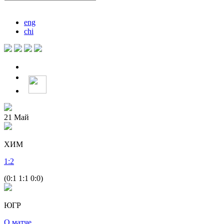
eng
chi
21
Май
ХИМ
1
:
2
(0:1 1:1 0:0)
ЮГР
О матче