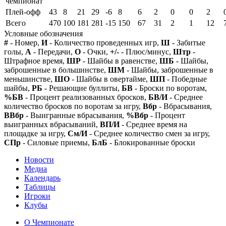
чемпионат
Плей-офф
43
8
21
29
-6
8
6
2
0
0
2
Всего
470
100
181
281
-15
150
67
31
2
1
12
Условные обозначения
#
- Номер,
И
- Количество проведенных игр,
Ш
- Забитые
голы,
А
- Передачи,
О
- Очки,
+/-
- Плюс/минус,
Штр
-
Штрафное время,
ШР
- Шайбы в равенстве,
ШБ
- Шайбы,
заброшенные в большинстве,
ШМ
- Шайбы, заброшенные в
меньшинстве,
ШО
- Шайбы в овертайме,
ШП
- Победные
шайбы,
РБ
- Решающие буллиты,
БВ
- Броски по воротам,
%БВ
- Процент реализованных бросков,
БВ/И
- Среднее
количество бросков по воротам за игру,
Вбр
- Вбрасывания,
ВВбр
- Выигранные вбрасывания,
%Вбр
- Процент
выигранных вбрасываний,
ВП/И
- Среднее время на
площадке за игру,
См/И
- Среднее количество смен за игру,
СПр
- Силовые приемы,
БлБ
- Блокированные броски
Новости
Медиа
Календарь
Таблицы
Игроки
Клубы
О Чемпионате