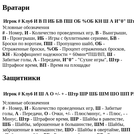
Вратари
Игрок
#
Клуб
И
В
П
ИБ
БВ
ПШ
ОБ
%ОБ
КН
Ш
А
И"0"
Ш
Условные обозначения
#
- Номер,
И
- Количество проведенных игр,
В
- Выигрыши,
П
- Проигрыши,
ИБ
- Игры с буллитными сериями,
БВ
-
Броски по воротам,
ПШ
- Пропущено шайб,
ОБ
-
Отраженные броски,
%ОБ
- Процент отраженных бросков,
КН
- Коэффициент надежности = 60мин*ПШ/ВП,
Ш
-
Забитые голы,
А
- Передачи,
И"0"
- "Сухие игры",
Штр
-
Штрафное время,
ВП
- Время на площадке
Защитники
Игрок
#
Клуб
И
Ш
А
О
+/-
+
-
Штр
ШР
ШБ
ШМ
ШО
ШП
Р
Условные обозначения
#
- Номер,
И
- Количество проведенных игр,
Ш
- Забитые
голы,
А
- Передачи,
О
- Очки,
+/-
- Плюс/минус,
+
- Плюс,
-
-
Минус,
Штр
- Штрафное время,
ШР
- Шайбы в равенстве,
ШБ
- Шайбы, заброшенные в большинстве,
ШМ
- Шайбы,
заброшенные в меньшинстве,
ШО
- Шайбы в овертайме,
ШП