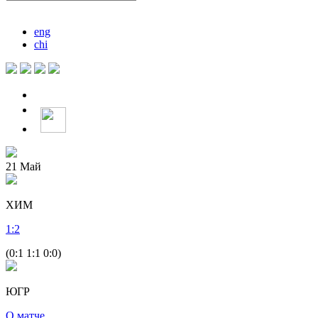
eng
chi
21
Май
ХИМ
1
:
2
(0:1 1:1 0:0)
ЮГР
О матче