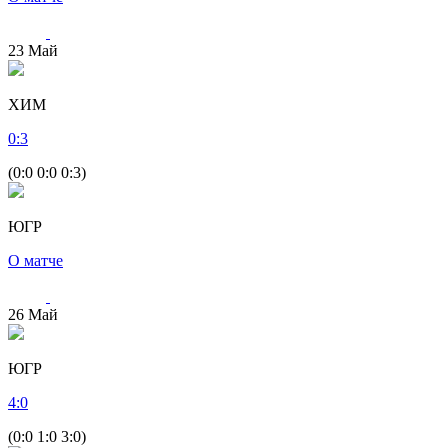
23
Май
ХИМ
0
:
3
(0:0 0:0 0:3)
ЮГР
О матче
26
Май
ЮГР
4
:
0
(0:0 1:0 3:0)