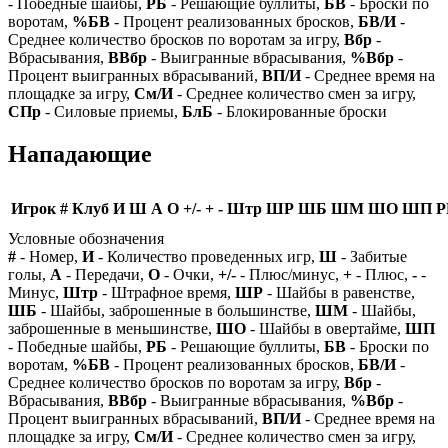
- Победные шайбы,
РБ
- Решающие буллиты,
БВ
- Броски по
воротам,
%БВ
- Процент реализованных бросков,
БВ/И
-
Среднее количество бросков по воротам за игру,
Вбр
-
Вбрасывания,
ВВбр
- Выигранные вбрасывания,
%Вбр
-
Процент выигранных вбрасываний,
ВП/И
- Среднее время на
площадке за игру,
См/И
- Среднее количество смен за игру,
СПр
- Силовые приемы,
БлБ
- Блокированные броски
Нападающие
Игрок
#
Клуб
И
Ш
А
О
+/-
+
-
Штр
ШР
ШБ
ШМ
ШО
ШП
Р
Условные обозначения
#
- Номер,
И
- Количество проведенных игр,
Ш
- Забитые
голы,
А
- Передачи,
О
- Очки,
+/-
- Плюс/минус,
+
- Плюс,
-
-
Минус,
Штр
- Штрафное время,
ШР
- Шайбы в равенстве,
ШБ
- Шайбы, заброшенные в большинстве,
ШМ
- Шайбы,
заброшенные в меньшинстве,
ШО
- Шайбы в овертайме,
ШП
- Победные шайбы,
РБ
- Решающие буллиты,
БВ
- Броски по
воротам,
%БВ
- Процент реализованных бросков,
БВ/И
-
Среднее количество бросков по воротам за игру,
Вбр
-
Вбрасывания,
ВВбр
- Выигранные вбрасывания,
%Вбр
-
Процент выигранных вбрасываний,
ВП/И
- Среднее время на
площадке за игру,
См/И
- Среднее количество смен за игру,