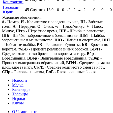
Константин
Головкин
45
Спутник
13
0
0
0
-2
2
4
2
0
0
0
Юрий
Условные обозначения
#
- Номер,
И
- Количество проведенных игр,
Ш
- Забитые
голы,
А
- Передачи,
О
- Очки,
+/-
- Плюс/минус,
+
- Плюс,
-
-
Минус,
Штр
- Штрафное время,
ШР
- Шайбы в равенстве,
ШБ
- Шайбы, заброшенные в большинстве,
ШМ
- Шайбы,
заброшенные в меньшинстве,
ШО
- Шайбы в овертайме,
ШП
- Победные шайбы,
РБ
- Решающие буллиты,
БВ
- Броски по
воротам,
%БВ
- Процент реализованных бросков,
БВ/И
-
Среднее количество бросков по воротам за игру,
Вбр
-
Вбрасывания,
ВВбр
- Выигранные вбрасывания,
%Вбр
-
Процент выигранных вбрасываний,
ВП/И
- Среднее время на
площадке за игру,
См/И
- Среднее количество смен за игру,
СПр
- Силовые приемы,
БлБ
- Блокированные броски
Новости
Медиа
Календарь
Таблицы
Игроки
Клубы
О Чемпионате