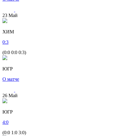
23
Май
ХИМ
0
:
3
(0:0 0:0 0:3)
ЮГР
О матче
26
Май
ЮГР
4
:
0
(0:0 1:0 3:0)