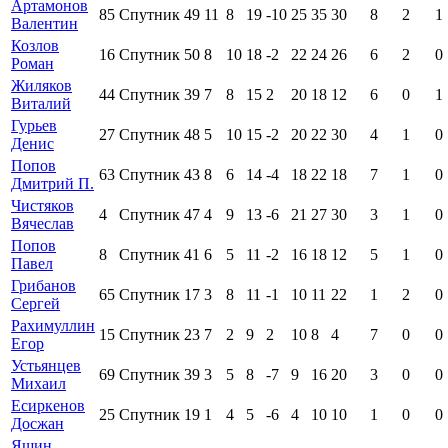
Артамонов
85
Спутник
49
11
8
19
-10
25
35
30
8
2
1
Валентин
Козлов
16
Спутник
50
8
10
18
-2
22
24
26
6
2
0
Роман
Жиляков
44
Спутник
39
7
8
15
2
20
18
12
6
0
1
Виталий
Гурьев
27
Спутник
48
5
10
15
-2
20
22
30
4
1
0
Денис
Попов
63
Спутник
43
8
6
14
-4
18
22
18
7
1
0
Дмитрий П.
Чистяков
4
Спутник
47
4
9
13
-6
21
27
30
3
1
0
Вячеслав
Попов
8
Спутник
41
6
5
11
-2
16
18
12
5
1
0
Павел
Грибанов
65
Спутник
17
3
8
11
-1
10
11
22
1
2
0
Сергей
Рахимуллин
15
Спутник
23
7
2
9
2
10
8
4
7
0
0
Егор
Устьянцев
69
Спутник
39
3
5
8
-7
9
16
20
3
0
0
Михаил
Есиркенов
25
Спутник
19
1
4
5
-6
4
10
10
1
0
0
Досжан
Яшин