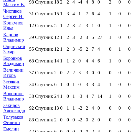
98
Спутник
18
2
2
4
-4
4
8
0
2
0
0
Максим В.
Чистяков
31
Спутник
15
1
3
4
1
7
6
4
1
0
0
Сергей Н.
Крикунов
12
Спутник
5
1
2
3
2
3
1
0
1
0
0
Илья
Карпов
39
Спутник
12
1
2
3
-2
3
5
27
1
0
0
Владимир
Ощинский
55
Спутник
12
1
2
3
-5
2
7
4
0
1
0
Захар
Боровков
68
Спутник
14
1
1
2
0
4
4
6
1
0
0
Владимир
Величкин
37
Спутник
2
0
2
2
3
3
0
0
0
0
0
Игорь
Зюзякин
34
Спутник
6
1
0
1
0
3
3
4
1
0
0
Максим
Воронцов
38
Спутник
24
1
0
1
-3
4
7
14
1
0
0
Владимир
Закиров
92
Спутник
13
0
1
1
-2
2
4
0
0
0
0
Александр
Толузаков
88
Спутник
2
0
0
0
-2
0
2
0
0
0
0
Филипп
Емелин
42
Спутник
6
0
0
0
-2
0
2
4
0
0
0