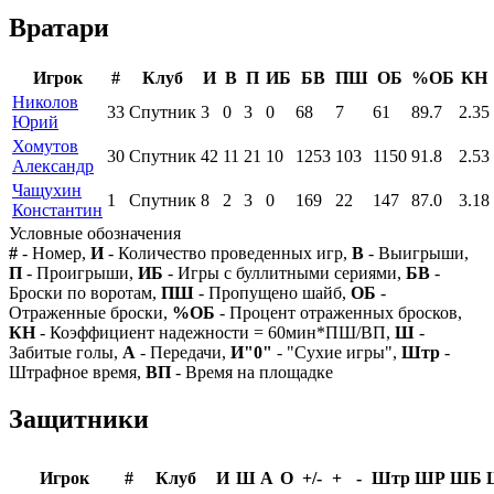
Вратари
Игрок
#
Клуб
И
В
П
ИБ
БВ
ПШ
ОБ
%ОБ
КН
Николов
33
Спутник
3
0
3
0
68
7
61
89.7
2.35
Юрий
Хомутов
30
Спутник
42
11
21
10
1253
103
1150
91.8
2.53
Александр
Чащухин
1
Спутник
8
2
3
0
169
22
147
87.0
3.18
Константин
Условные обозначения
#
- Номер,
И
- Количество проведенных игр,
В
- Выигрыши,
П
- Проигрыши,
ИБ
- Игры с буллитными сериями,
БВ
-
Броски по воротам,
ПШ
- Пропущено шайб,
ОБ
-
Отраженные броски,
%ОБ
- Процент отраженных бросков,
КН
- Коэффициент надежности = 60мин*ПШ/ВП,
Ш
-
Забитые голы,
А
- Передачи,
И"0"
- "Сухие игры",
Штр
-
Штрафное время,
ВП
- Время на площадке
Защитники
Игрок
#
Клуб
И
Ш
А
О
+/-
+
-
Штр
ШР
ШБ