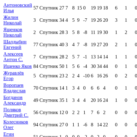
Антоновский
57
Спутник
27
7
8
15
0
19
19
18
6
1
Илья
Жилин
3
Спутник
34
4
5
9
-7
19
26
20
3
1
Николай
Ященков
2
Спутник
28
3
5
8
-8
11
19
30
1
2
Николай
Шалдыбин
77
Спутник
40
3
4
7
-8
19
27
20
2
1
Евгений
Алексеев
7
Спутник
28
2
5
7
-1
13
14
14
1
1
Антон С.
Ищенко Яков
84
Спутник
50
1
5
6
-4
30
34
44
0
1
Журавлёв
5
Спутник
23
2
2
4
-10
6
16
26
0
2
Егор
Воропаев
70
Спутник
14
1
3
4
0
6
6
4
0
1
Владислав
Богданов
49
Спутник
35
1
3
4
4
20
16
24
1
0
Александр
Поляков
56
Спутник
12
0
2
2
1
7
6
2
0
0
Дмитрий С.
Колесников
94
Спутник
27
0
1
1
-6
8
14
22
0
0
Олег
Егин
51
Спутник
1
0
0
0
-2
0
2
0
0
0