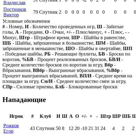
Владислав
Постников
79
Спутник
2
0
0
0
0
0
0
0
0
0
Виктор
Условные обозначения
#
- Номер,
И
- Количество проведенных игр,
Ш
- Забитые
голы,
А
- Передачи,
О
- Очки,
+/-
- Плюс/минус,
+
- Плюс,
-
-
Минус,
Штр
- Штрафное время,
ШР
- Шайбы в равенстве,
ШБ
- Шайбы, заброшенные в большинстве,
ШМ
- Шайбы,
заброшенные в меньшинстве,
ШО
- Шайбы в овертайме,
ШП
- Победные шайбы,
РБ
- Решающие буллиты,
БВ
- Броски по
воротам,
%БВ
- Процент реализованных бросков,
БВ/И
-
Среднее количество бросков по воротам за игру,
Вбр
-
Вбрасывания,
ВВбр
- Выигранные вбрасывания,
%Вбр
-
Процент выигранных вбрасываний,
ВП/И
- Среднее время на
площадке за игру,
См/И
- Среднее количество смен за игру,
СПр
- Силовые приемы,
БлБ
- Блокированные броски
Нападающие
Игрок
#
Клуб
И
Ш
А
О
+/-
+
-
Штр
ШР
ШБ
Рожков
43
Спутник
50
8
12
20
-10
21
31
24
4
2
2
Егор