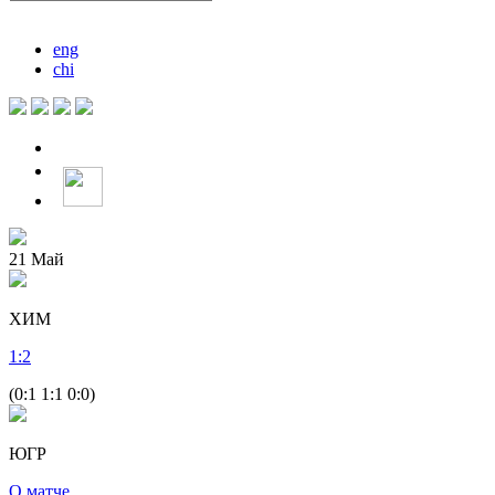
eng
chi
21
Май
ХИМ
1
:
2
(0:1 1:1 0:0)
ЮГР
О матче