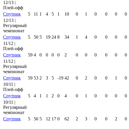
12/13 |
Плей-офф
Спутник
5
11
1
4
5
1
10
0
1
0
0
0
0
12/13 |
Регулярный
чемпионат
Спутник
5
50
5
19
24
8
34
1
4
0
0
0
0
11/12 |
Плей-офф
Спутник
59
4
0
0
0
0
2
0
0
0
0
0
0
11/12 |
Регулярный
чемпионат
Спутник
59
53
2
3
5
-19
42
0
2
0
0
1
0
10/11 |
Плей-офф
Спутник
5
4
1
1
2
0
4
0
1
0
0
0
0
10/11 |
Регулярный
чемпионат
Спутник
5
56
5
12
17
0
62
2
3
0
0
2
0