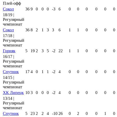
Плей-офф
Сокол
36
9
0
0
0
-3
6
0
0
0
0
0
0
18/19 |
Регулярный
чемпионат
Сокол
36
8
2
1
3
3
6
1
1
0
0
0
0
17/18 |
Регулярный
чемпионат
Горняк
5
19
2
3
5
-2
22
1
1
0
0
0
0
16/17 |
Регулярный
чемпионат
Спутник
17
4
0
1
1
-2
4
0
0
0
0
0
0
14/15 |
Регулярный
чемпионат
ХК Липецк
10
3
0
0
0
-2
4
0
0
0
0
0
0
13/14 |
Регулярный
чемпионат
Спутник
5
23
2
2
4
-10
26
0
2
0
0
1
0