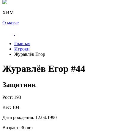
ХИМ
О матче
Главная
Игроки
Журавлёв Егор
Журавлёв Егор
#44
Защитник
Рост:
193
Вес:
104
Дата рождения:
12.04.1990
Возраст:
36 лет