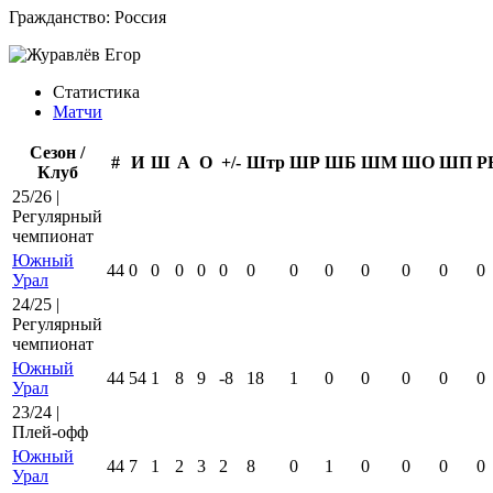
Гражданство:
Россия
Статистика
Матчи
Сезон /
#
И
Ш
А
О
+/-
Штр
ШР
ШБ
ШМ
ШО
ШП
Р
Клуб
25/26 |
Регулярный
чемпионат
Южный
44
0
0
0
0
0
0
0
0
0
0
0
0
Урал
24/25 |
Регулярный
чемпионат
Южный
44
54
1
8
9
-8
18
1
0
0
0
0
0
Урал
23/24 |
Плей-офф
Южный
44
7
1
2
3
2
8
0
1
0
0
0
0
Урал