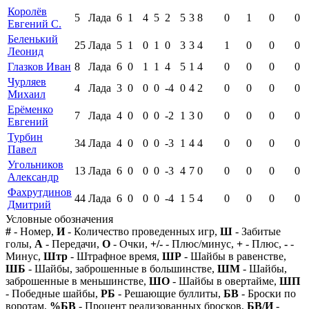
Королёв
5
Лада
6
1
4
5
2
5
3
8
0
1
0
0
Евгений С.
Беленький
25
Лада
5
1
0
1
0
3
3
4
1
0
0
0
Леонид
Глазков Иван
8
Лада
6
0
1
1
4
5
1
4
0
0
0
0
Чурляев
4
Лада
3
0
0
0
-4
0
4
2
0
0
0
0
Михаил
Ерёменко
7
Лада
4
0
0
0
-2
1
3
0
0
0
0
0
Евгений
Турбин
34
Лада
4
0
0
0
-3
1
4
4
0
0
0
0
Павел
Угольников
13
Лада
6
0
0
0
-3
4
7
0
0
0
0
0
Александр
Фахрутдинов
44
Лада
6
0
0
0
-4
1
5
4
0
0
0
0
Дмитрий
Условные обозначения
#
- Номер,
И
- Количество проведенных игр,
Ш
- Забитые
голы,
А
- Передачи,
О
- Очки,
+/-
- Плюс/минус,
+
- Плюс,
-
-
Минус,
Штр
- Штрафное время,
ШР
- Шайбы в равенстве,
ШБ
- Шайбы, заброшенные в большинстве,
ШМ
- Шайбы,
заброшенные в меньшинстве,
ШО
- Шайбы в овертайме,
ШП
- Победные шайбы,
РБ
- Решающие буллиты,
БВ
- Броски по
воротам,
%БВ
- Процент реализованных бросков,
БВ/И
-