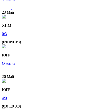
23
Май
ХИМ
0
:
3
(0:0 0:0 0:3)
ЮГР
О матче
26
Май
ЮГР
4
:
0
(0:0 1:0 3:0)