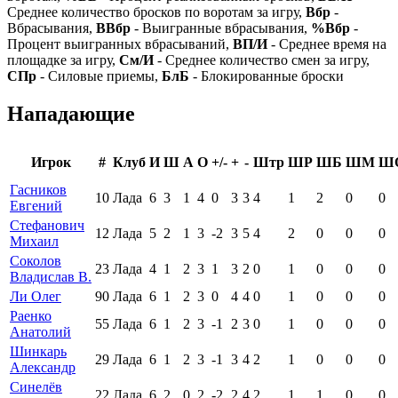
Среднее количество бросков по воротам за игру,
Вбр
-
Вбрасывания,
ВВбр
- Выигранные вбрасывания,
%Вбр
-
Процент выигранных вбрасываний,
ВП/И
- Среднее время на
площадке за игру,
См/И
- Среднее количество смен за игру,
СПр
- Силовые приемы,
БлБ
- Блокированные броски
Нападающие
Игрок
#
Клуб
И
Ш
А
О
+/-
+
-
Штр
ШР
ШБ
ШМ
Ш
Гасников
10
Лада
6
3
1
4
0
3
3
4
1
2
0
0
Евгений
Стефанович
12
Лада
5
2
1
3
-2
3
5
4
2
0
0
0
Михаил
Соколов
23
Лада
4
1
2
3
1
3
2
0
1
0
0
0
Владислав В.
Ли Олег
90
Лада
6
1
2
3
0
4
4
0
1
0
0
0
Раенко
55
Лада
6
1
2
3
-1
2
3
0
1
0
0
0
Анатолий
Шинкарь
29
Лада
6
1
2
3
-1
3
4
2
1
0
0
0
Александр
Синелёв
22
Лада
6
2
0
2
-2
2
4
2
1
1
0
0