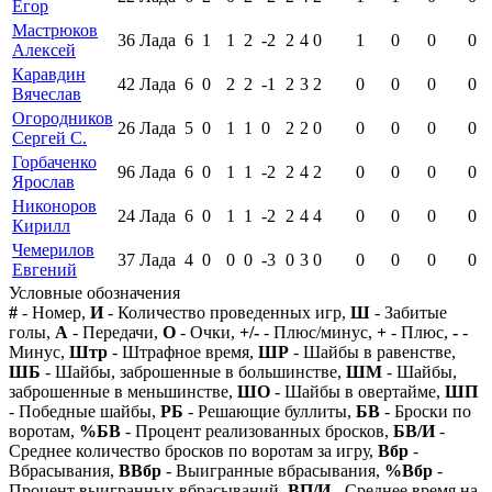
Егор
Мастрюков
36
Лада
6
1
1
2
-2
2
4
0
1
0
0
0
Алексей
Каравдин
42
Лада
6
0
2
2
-1
2
3
2
0
0
0
0
Вячеслав
Огородников
26
Лада
5
0
1
1
0
2
2
0
0
0
0
0
Сергей С.
Горбаченко
96
Лада
6
0
1
1
-2
2
4
2
0
0
0
0
Ярослав
Никоноров
24
Лада
6
0
1
1
-2
2
4
4
0
0
0
0
Кирилл
Чемерилов
37
Лада
4
0
0
0
-3
0
3
0
0
0
0
0
Евгений
Условные обозначения
#
- Номер,
И
- Количество проведенных игр,
Ш
- Забитые
голы,
А
- Передачи,
О
- Очки,
+/-
- Плюс/минус,
+
- Плюс,
-
-
Минус,
Штр
- Штрафное время,
ШР
- Шайбы в равенстве,
ШБ
- Шайбы, заброшенные в большинстве,
ШМ
- Шайбы,
заброшенные в меньшинстве,
ШО
- Шайбы в овертайме,
ШП
- Победные шайбы,
РБ
- Решающие буллиты,
БВ
- Броски по
воротам,
%БВ
- Процент реализованных бросков,
БВ/И
-
Среднее количество бросков по воротам за игру,
Вбр
-
Вбрасывания,
ВВбр
- Выигранные вбрасывания,
%Вбр
-
Процент выигранных вбрасываний,
ВП/И
- Среднее время на