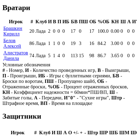
Вратари
Игрок
#
Клуб
И
В
П
ИБ
БВ
ПШ
ОБ
%ОБ
КН
Ш
А
И
Брашкин
20
Лада
2
0
0
0
17
0
17
100.0
0.00
0
0
0
Кирилл
Белов
86
Лада
1
1
0
0
19
3
16
84.2
3.00
0
0
0
Алексей
Алистратов
74
Лада
5
1
4
0
113
15
98
86.7
3.65
0
0
0
Данила
Условные обозначения
#
- Номер,
И
- Количество проведенных игр,
В
- Выигрыши,
П
- Проигрыши,
ИБ
- Игры с буллитными сериями,
БВ
-
Броски по воротам,
ПШ
- Пропущено шайб,
ОБ
-
Отраженные броски,
%ОБ
- Процент отраженных бросков,
КН
- Коэффициент надежности = 60мин*ПШ/ВП,
Ш
-
Забитые голы,
А
- Передачи,
И"0"
- "Сухие игры",
Штр
-
Штрафное время,
ВП
- Время на площадке
Защитники
Игрок
#
Клуб
И
Ш
А
О
+/-
+
-
Штр
ШР
ШБ
ШМ
Ш