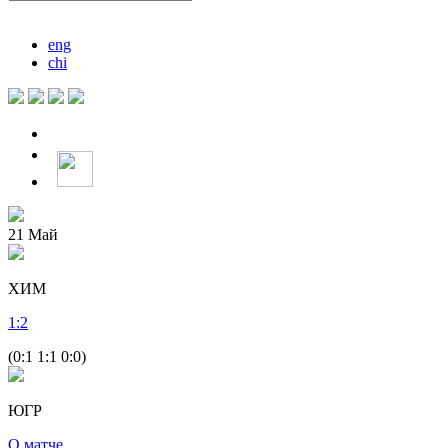
eng
chi
21
Май
ХИМ
1
:
2
(0:1 1:1 0:0)
ЮГР
О матче