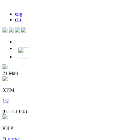
eng
chi
21
Май
ХИМ
1
:
2
(0:1 1:1 0:0)
ЮГР
О матче