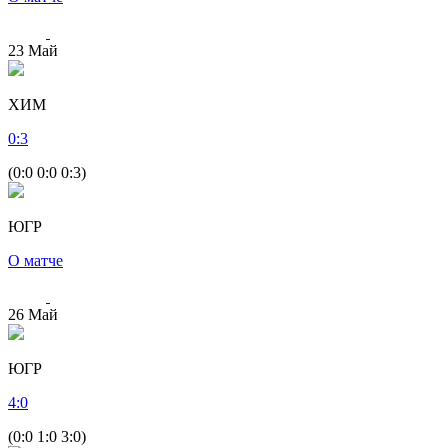
23
Май
ХИМ
0
:
3
(0:0 0:0 0:3)
ЮГР
О матче
26
Май
ЮГР
4
:
0
(0:0 1:0 3:0)