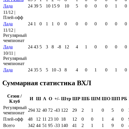
Лада
24
39
5
10
15
9
10
5
0
0
0
1
0
11/12 |
Плей-офф
Лада
24
1
0
1
1
0
0
0
0
0
0
0
0
11/12 |
Регулярный
чемпионат
Лада
24
43
5
3
8
-8
12
4
1
0
0
0
0
10/11 |
Регулярный
чемпионат
Лада
24
35
5
5
10
-3
8
4
0
1
0
1
0
Суммарная статистика ВХЛ
Сезон /
И
Ш
А
О
+/-
Штр
ШР
ШБ
ШМ
ШО
ШП
РБ
Клуб
Регулярный
294
32
40
72
-43
122
29
2
1
0
5
0
чемпионат
Плей-офф
48
12
11
23
10
18
12
0
0
1
4
0
Всего
342
44
51
95
-33
140
41
2
1
1
9
0