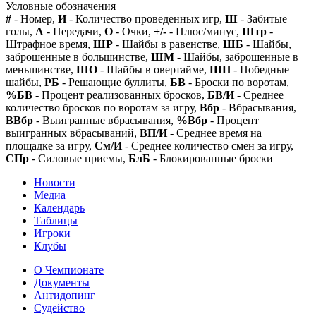
Условные обозначения
#
- Номер,
И
- Количество проведенных игр,
Ш
- Забитые
голы,
А
- Передачи,
О
- Очки,
+/-
- Плюс/минус,
Штр
-
Штрафное время,
ШР
- Шайбы в равенстве,
ШБ
- Шайбы,
заброшенные в большинстве,
ШМ
- Шайбы, заброшенные в
меньшинстве,
ШО
- Шайбы в овертайме,
ШП
- Победные
шайбы,
РБ
- Решающие буллиты,
БВ
- Броски по воротам,
%БВ
- Процент реализованных бросков,
БВ/И
- Среднее
количество бросков по воротам за игру,
Вбр
- Вбрасывания,
ВВбр
- Выигранные вбрасывания,
%Вбр
- Процент
выигранных вбрасываний,
ВП/И
- Среднее время на
площадке за игру,
См/И
- Среднее количество смен за игру,
СПр
- Силовые приемы,
БлБ
- Блокированные броски
Новости
Медиа
Календарь
Таблицы
Игроки
Клубы
О Чемпионате
Документы
Антидопинг
Судейство