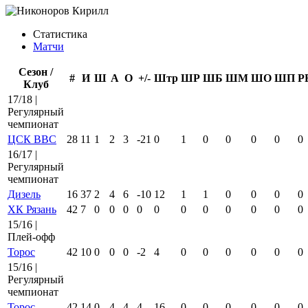
Статистика
Матчи
Сезон /
#
И
Ш
А
О
+/-
Штр
ШР
ШБ
ШМ
ШО
ШП
Р
Клуб
17/18 |
Регулярный
чемпионат
ЦСК ВВС
28
11
1
2
3
-21
0
1
0
0
0
0
0
16/17 |
Регулярный
чемпионат
Дизель
16
37
2
4
6
-10
12
1
1
0
0
0
0
ХК Рязань
42
7
0
0
0
0
0
0
0
0
0
0
0
15/16 |
Плей-офф
Торос
42
10
0
0
0
-2
4
0
0
0
0
0
0
15/16 |
Регулярный
чемпионат
Торос
42
14
0
4
4
4
16
0
0
0
0
0
0