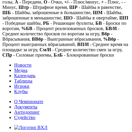
голы,
А
- Передачи,
О
- Очки,
+/-
- Плюс/минус,
+
- Плюс,
-
-
Минус,
Штр
- Штрафное время,
ШР
- Шайбы в равенстве,
ШБ
- Шайбы, заброшенные в большинстве,
ШМ
- Шайбы,
заброшенные в меньшинстве,
ШО
- Шайбы в овертайме,
ШП
- Победные шайбы,
РБ
- Решающие буллиты,
БВ
- Броски по
воротам,
%БВ
- Процент реализованных бросков,
БВ/И
-
Среднее количество бросков по воротам за игру,
Вбр
-
Вбрасывания,
ВВбр
- Выигранные вбрасывания,
%Вбр
-
Процент выигранных вбрасываний,
ВП/И
- Среднее время на
площадке за игру,
См/И
- Среднее количество смен за игру,
СПр
- Силовые приемы,
БлБ
- Блокированные броски
Новости
Медиа
Календарь
Таблицы
Игроки
Клубы
О Чемпионате
Документы
Антидопинг
Судейство