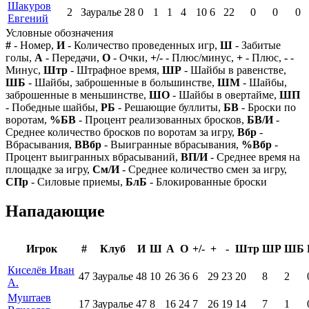
Шакуров
2
Зауралье
28
0
1
1
4
10
6
22
0
0
0
Евгений
Условные обозначения
#
- Номер,
И
- Количество проведенных игр,
Ш
- Забитые
голы,
А
- Передачи,
О
- Очки,
+/-
- Плюс/минус,
+
- Плюс,
-
-
Минус,
Штр
- Штрафное время,
ШР
- Шайбы в равенстве,
ШБ
- Шайбы, заброшенные в большинстве,
ШМ
- Шайбы,
заброшенные в меньшинстве,
ШО
- Шайбы в овертайме,
ШП
- Победные шайбы,
РБ
- Решающие буллиты,
БВ
- Броски по
воротам,
%БВ
- Процент реализованных бросков,
БВ/И
-
Среднее количество бросков по воротам за игру,
Вбр
-
Вбрасывания,
ВВбр
- Выигранные вбрасывания,
%Вбр
-
Процент выигранных вбрасываний,
ВП/И
- Среднее время на
площадке за игру,
См/И
- Среднее количество смен за игру,
СПр
- Силовые приемы,
БлБ
- Блокированные броски
Нападающие
Игрок
#
Клуб
И
Ш
А
О
+/-
+
-
Штр
ШР
ШБ
Киселёв Иван
47
Зауралье
48
10
26
36
6
29
23
20
8
2
А.
Муштаев
17
Зауралье
47
8
16
24
7
26
19
14
7
1