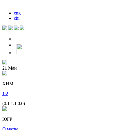
eng
chi
21
Май
ХИМ
1
:
2
(0:1 1:1 0:0)
ЮГР
О матче