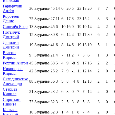
Вячеслав
Гарифулин
36
Зауралье
45
14
6
20
5
23
18
20
7
7
Артём
Коротеев
75
Зауралье
27
11
6
17
8
23
15
2
8
3
Денис
Синелёв Егор
13
Зауралье
45
6
10
16
0
19
19
14
4
2
Потайчук
15
Зауралье
30
8
6
14
4
15
11
30
6
2
Дмитрий
Данилин
19
Зауралье
41
6
8
14
6
19
13
10
5
1
Дмитрий
Елагин
9
Зауралье
21
4
7
11
2
7
5
6
1
3
Кирилл
Рехтин Антон
45
Зауралье
38
5
4
9
-8
9
17
16
2
2
Никоноров
42
Зауралье
25
2
7
9
-1
11
12
14
2
0
Кирилл
Складниченко
88
Зауралье
36
3
5
8
-4
8
12
13
2
1
Александр
Старцев
21
Зауралье
23
2
6
8
0
7
7
14
2
0
Кирилл
Сироткин
73
Зауралье
32
3
2
5
3
8
5
8
3
0
Никита
Коньков
10
Зауралье
32
3
1
4
1
8
7
4
2
0
Виталий