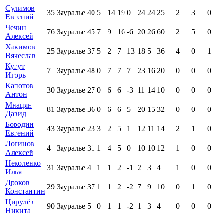
Сулимов
35
Зауралье
40
5
14
19
0
24
24
25
2
3
0
Евгений
Чечин
76
Зауралье
45
7
9
16
-6
20
26
60
2
5
0
Алексей
Хакимов
25
Зауралье
37
5
2
7
13
18
5
36
4
0
1
Вячеслав
Кугут
7
Зауралье
48
0
7
7
7
23
16
20
0
0
0
Игорь
Капотов
30
Зауралье
27
0
6
6
-3
11
14
10
0
0
0
Антон
Мнацян
81
Зауралье
36
0
6
6
5
20
15
32
0
0
0
Давид
Бородин
43
Зауралье
23
3
2
5
1
12
11
14
2
1
0
Евгений
Логинов
4
Зауралье
31
1
4
5
0
10
10
12
1
0
0
Алексей
Неколенко
31
Зауралье
4
1
1
2
-1
2
3
4
1
0
0
Илья
Дроков
29
Зауралье
37
1
1
2
-2
7
9
10
0
1
0
Константин
Цирулёв
90
Зауралье
5
0
1
1
-2
1
3
4
0
0
0
Никита