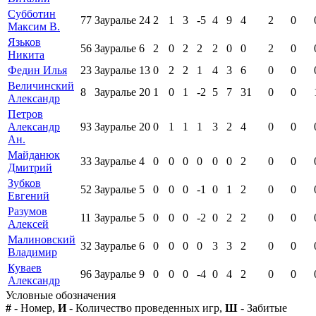
Субботин
77
Зауралье
24
2
1
3
-5
4
9
4
2
0
Максим В.
Язьков
56
Зауралье
6
2
0
2
2
2
0
0
2
0
Никита
Федин Илья
23
Зауралье
13
0
2
2
1
4
3
6
0
0
Величинский
8
Зауралье
20
1
0
1
-2
5
7
31
0
0
Александр
Петров
Александр
93
Зауралье
20
0
1
1
1
3
2
4
0
0
Ан.
Майданюк
33
Зауралье
4
0
0
0
0
0
0
2
0
0
Дмитрий
Зубков
52
Зауралье
5
0
0
0
-1
0
1
2
0
0
Евгений
Разумов
11
Зауралье
5
0
0
0
-2
0
2
2
0
0
Алексей
Малиновский
32
Зауралье
6
0
0
0
0
3
3
2
0
0
Владимир
Куваев
96
Зауралье
9
0
0
0
-4
0
4
2
0
0
Александр
Условные обозначения
#
- Номер,
И
- Количество проведенных игр,
Ш
- Забитые