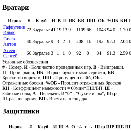
Вратари
Игрок
#
Клуб
И
В
П
ИБ
БВ
ПШ
ОБ
%ОБ
КН
Гафиуллин
72
Зауралье
41
19
13
9
1109
66
1043
94.0
1.70
Ильяс
Гичев
40
Зауралье
9
3
2
1
208
16
192
92.3
2.04
Антон
Агеев
66
Зауралье
3
1
1
0
92
8
84
91.3
2.59
Сергей
Условные обозначения
#
- Номер,
И
- Количество проведенных игр,
В
- Выигрыши,
П
- Проигрыши,
ИБ
- Игры с буллитными сериями,
БВ
-
Броски по воротам,
ПШ
- Пропущено шайб,
ОБ
-
Отраженные броски,
%ОБ
- Процент отраженных бросков,
КН
- Коэффициент надежности = 60мин*ПШ/ВП,
Ш
-
Забитые голы,
А
- Передачи,
И"0"
- "Сухие игры",
Штр
-
Штрафное время,
ВП
- Время на площадке
Защитники
Игрок
#
Клуб
И
Ш
А
О
+/-
+
-
Штр
ШР
ШБ
Ш