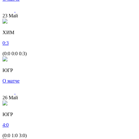
23
Май
ХИМ
0
:
3
(0:0 0:0 0:3)
ЮГР
О матче
26
Май
ЮГР
4
:
0
(0:0 1:0 3:0)