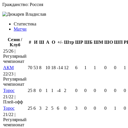
Гражданство:
Россия
Статистика
Матчи
Сезон /
#
И
Ш
А
О
+/-
Штр
ШР
ШБ
ШМ
ШО
ШП
Р
Клуб
25/26 |
Регулярный
чемпионат
АКМ
70
53
8
10
18
-14
12
6
1
1
0
0
1
22/23 |
Регулярный
чемпионат
Торос
25
8
0
1
1
-4
2
0
0
0
0
0
0
21/22 |
Плей-офф
Торос
25
6
3
2
5
6
0
3
0
0
0
1
0
21/22 |
Регулярный
чемпионат