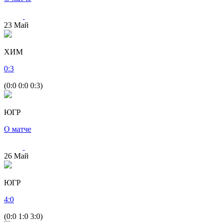
23
Май
ХИМ
0
:
3
(0:0 0:0 0:3)
ЮГР
О матче
26
Май
ЮГР
4
:
0
(0:0 1:0 3:0)