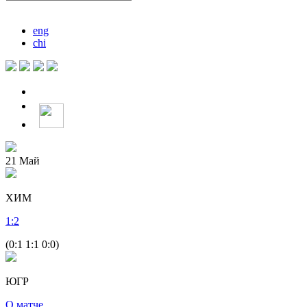
eng
chi
21
Май
ХИМ
1
:
2
(0:1 1:1 0:0)
ЮГР
О матче