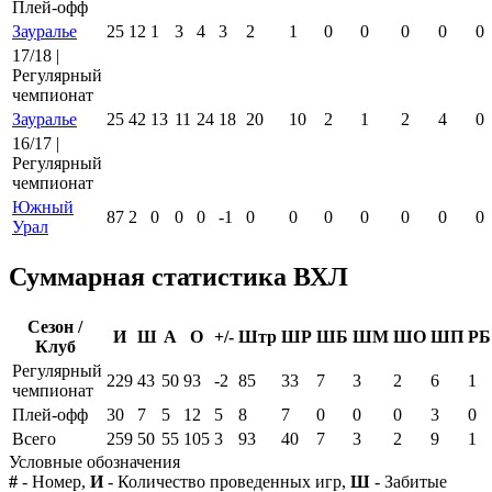
Плей-офф
Зауралье
25
12
1
3
4
3
2
1
0
0
0
0
0
17/18 |
Регулярный
чемпионат
Зауралье
25
42
13
11
24
18
20
10
2
1
2
4
0
16/17 |
Регулярный
чемпионат
Южный
87
2
0
0
0
-1
0
0
0
0
0
0
0
Урал
Суммарная статистика ВХЛ
Сезон /
И
Ш
А
О
+/-
Штр
ШР
ШБ
ШМ
ШО
ШП
РБ
Клуб
Регулярный
229
43
50
93
-2
85
33
7
3
2
6
1
чемпионат
Плей-офф
30
7
5
12
5
8
7
0
0
0
3
0
Всего
259
50
55
105
3
93
40
7
3
2
9
1
Условные обозначения
#
- Номер,
И
- Количество проведенных игр,
Ш
- Забитые