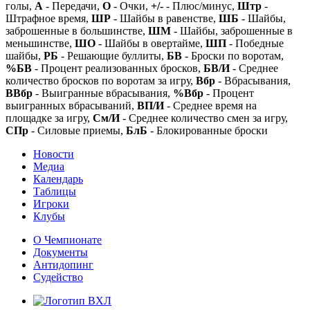
голы,
А
- Передачи,
О
- Очки,
+/-
- Плюс/минус,
Штр
-
Штрафное время,
ШР
- Шайбы в равенстве,
ШБ
- Шайбы,
заброшенные в большинстве,
ШМ
- Шайбы, заброшенные в
меньшинстве,
ШО
- Шайбы в овертайме,
ШП
- Победные
шайбы,
РБ
- Решающие буллиты,
БВ
- Броски по воротам,
%БВ
- Процент реализованных бросков,
БВ/И
- Среднее
количество бросков по воротам за игру,
Вбр
- Вбрасывания,
ВВбр
- Выигранные вбрасывания,
%Вбр
- Процент
выигранных вбрасываний,
ВП/И
- Среднее время на
площадке за игру,
См/И
- Среднее количество смен за игру,
СПр
- Силовые приемы,
БлБ
- Блокированные броски
Новости
Медиа
Календарь
Таблицы
Игроки
Клубы
О Чемпионате
Документы
Антидопинг
Судейство