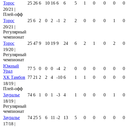
Торос
25
26
6
10
16
6
6
5
1
0
0
0
0
20/21 |
Плей-офф
Торос
25
6
2
0
2
-1
2
2
0
0
0
1
0
20/21 |
Регулярный
чемпионат
Торос
25
47
9
10
19
9
24
6
2
1
0
2
0
19/20 |
Регулярный
чемпионат
Южный
77
5
0
0
0
-4
2
0
0
0
0
0
0
Урал
ХК Тамбов
77
21
2
2
4
-10
6
1
1
0
0
0
0
18/19 |
Плей-офф
Зауралье
74
6
1
0
1
-3
4
1
0
0
0
1
0
18/19 |
Регулярный
чемпионат
Зауралье
74
25
5
6
11
-2
13
5
0
0
0
0
0
17/18 |