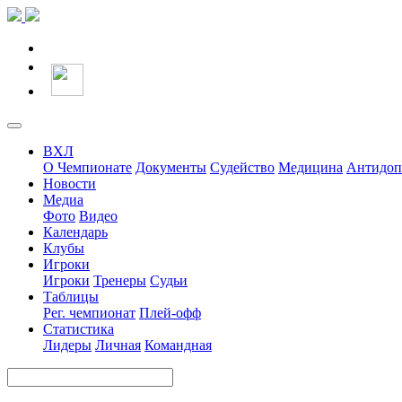
ВХЛ
О Чемпионате
Документы
Судейство
Медицина
Антидоп
Новости
Медиа
Фото
Видео
Календарь
Клубы
Игроки
Игроки
Тренеры
Судьи
Таблицы
Рег. чемпионат
Плей-офф
Статистика
Лидеры
Личная
Командная