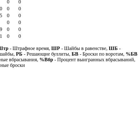
0
0
0
0
0
5
0
0
0
0
9
0
0
1
0
0
Штр
- Штрафное время,
ШР
- Шайбы в равенстве,
ШБ
-
 шайбы,
РБ
- Решающие буллиты,
БВ
- Броски по воротам,
%БВ
ные вбрасывания,
%Вбр
- Процент выигранных вбрасываний,
нные броски