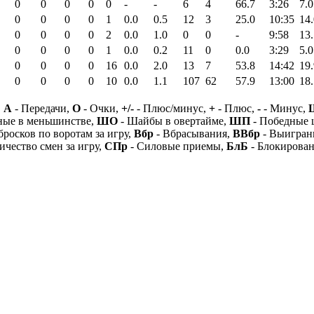
0
0
0
0
0
-
-
6
4
66.7
3:26
7.0
0
0
0
0
1
0.0
0.5
12
3
25.0
10:35
14.
0
0
0
0
2
0.0
1.0
0
0
-
9:58
13.
0
0
0
0
1
0.0
0.2
11
0
0.0
3:29
5.0
0
0
0
0
16
0.0
2.0
13
7
53.8
14:42
19.
0
0
0
0
10
0.0
1.1
107
62
57.9
13:00
18.
,
А
- Передачи,
О
- Очки,
+/-
- Плюс/минус,
+
- Плюс,
-
- Минус,
ные в меньшинстве,
ШО
- Шайбы в овертайме,
ШП
- Победные
бросков по воротам за игру,
Вбр
- Вбрасывания,
ВВбр
- Выигран
ичество смен за игру,
СПр
- Силовые приемы,
БлБ
- Блокирова