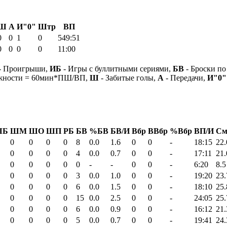
Ш
А
И"0"
Штр
ВП
0
0
1
0
549:51
0
0
0
0
11:00
- Проигрыши,
ИБ
- Игры с буллитными сериями,
БВ
- Броски по
ежности = 60мин*ПШ/ВП,
Ш
- Забитые голы,
А
- Передачи,
И"0"
ШБ
ШМ
ШО
ШП
РБ
БВ
%БВ
БВ/И
Вбр
ВВбр
%Вбр
ВП/И
См
0
0
0
0
8
0.0
1.6
0
0
-
18:15
22.
0
0
0
0
4
0.0
0.7
0
0
-
17:11
21.
0
0
0
0
0
-
-
0
0
-
6:20
8.5
0
0
0
0
3
0.0
1.0
0
0
-
19:20
23.
0
0
0
0
6
0.0
1.5
0
0
-
18:10
25.
0
0
0
0
15
0.0
2.5
0
0
-
24:05
25.
0
0
0
0
6
0.0
0.9
0
0
-
16:12
21.
0
0
0
0
5
0.0
0.7
0
0
-
19:41
24.