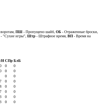
 воротам,
ПШ
- Пропущено шайб,
ОБ
- Отраженные броски,
- "Сухие игры",
Штр
- Штрафное время,
ВП
- Время на
/И
СПр
БлБ
0
0
0
0
0
0
0
0
7
0
0
8
0
0
7
0
0
3
0
0
3
0
0