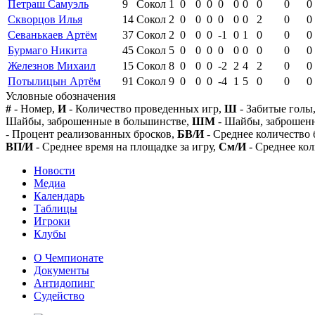
Петраш Самуэль
9
Сокол
1
0
0
0
0
0
0
0
0
0
Скворцов Илья
14
Сокол
2
0
0
0
0
0
0
2
0
0
Севанькаев Артём
37
Сокол
2
0
0
0
-1
0
1
0
0
0
Бурмаго Никита
45
Сокол
5
0
0
0
0
0
0
0
0
0
Железнов Михаил
15
Сокол
8
0
0
0
-2
2
4
2
0
0
Потылицын Артём
91
Сокол
9
0
0
0
-4
1
5
0
0
0
Условные обозначения
#
- Номер,
И
- Количество проведенных игр,
Ш
- Забитые голы
Шайбы, заброшенные в большинстве,
ШМ
- Шайбы, заброшен
- Процент реализованных бросков,
БВ/И
- Среднее количество 
ВП/И
- Среднее время на площадке за игру,
См/И
- Среднее кол
Новости
Медиа
Календарь
Таблицы
Игроки
Клубы
О Чемпионате
Документы
Антидопинг
Судейство