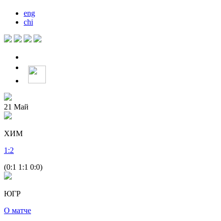
eng
chi
21
Май
ХИМ
1
:
2
(0:1 1:1 0:0)
ЮГР
О матче