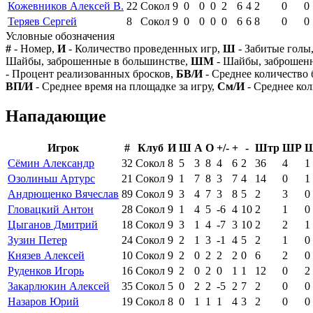
Кожевников Алексей В.
22
Сокол
9
0
0
0
2
6
4
2
0
0
Теряев Сергей
8
Сокол
9
0
0
0
0
6
6
8
0
0
Условные обозначения
#
- Номер,
И
- Количество проведенных игр,
Ш
- Забитые голы
Шайбы, заброшенные в большинстве,
ШМ
- Шайбы, заброшен
- Процент реализованных бросков,
БВ/И
- Среднее количество 
ВП/И
- Среднее время на площадке за игру,
См/И
- Среднее кол
Нападающие
Игрок
#
Клуб
И
Ш
А
О
+/-
+
-
Штр
ШР
Сёмин Александр
32
Сокол
8
5
3
8
4
6
2
36
4
1
Озолиньш Артурс
21
Сокол
9
1
7
8
3
7
4
14
0
1
Андрющенко Вячеслав
89
Сокол
9
3
4
7
3
8
5
2
3
0
Гловацкий Антон
28
Сокол
9
1
4
5
-6
4
10
2
1
0
Цыганов Дмитрий
18
Сокол
9
3
1
4
-7
3
10
2
2
1
Зузин Петер
24
Сокол
9
2
1
3
-1
4
5
2
1
0
Князев Алексей
10
Сокол
9
2
0
2
2
2
0
6
2
0
Руденков Игорь
16
Сокол
9
2
0
2
0
1
1
12
0
2
Закарлюкин Алексей
35
Сокол
5
0
2
2
-5
2
7
2
0
0
Назаров Юрий
19
Сокол
8
0
1
1
1
4
3
2
0
0