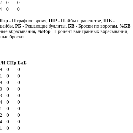
2
0
0
4
0
0
Штр
- Штрафное время,
ШР
- Шайбы в равенстве,
ШБ
-
 шайбы,
РБ
- Решающие буллиты,
БВ
- Броски по воротам,
%БВ
ные вбрасывания,
%Вбр
- Процент выигранных вбрасываний,
нные броски
/И
СПр
БлБ
9
0
0
1
0
0
9
0
0
0
0
0
3
0
0
4
0
0
1
0
0
2
0
0
4
0
0
1
0
0