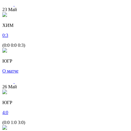
23
Май
ХИМ
0
:
3
(0:0 0:0 0:3)
ЮГР
О матче
26
Май
ЮГР
4
:
0
(0:0 1:0 3:0)