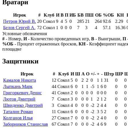
Вратари
Игрок
#
Клуб
И
В
П
ИБ
БВ
ПШ
ОБ
%ОБ
КН
Петров Юрий В.
20
Сокол
9
4
5
0
285
21
264
92.6
2.29
Белов Сергей А.
72
Сокол
1
0
0
0
7
3
4
57.1
16.36
Условные обозначения
#
- Номер,
И
- Количество проведенных игр,
В
- Выигрыши,
П
%ОБ
- Процент отраженных бросков,
КН
- Коэффициент над
площадке
Защитники
Игрок
#
Клуб
И
Ш
А
О
+/-
+
-
Штр
ШР
Камалов Никита
12
Сокол
5
0
2
2
0
1
1
31
0
0
Лыпкань Марк
44
Сокол
6
0
1
1
-5
1
6
0
0
0
Григоркевич Денис
41
Сокол
2
0
0
0
0
0
0
0
0
0
Лютов Дмитрий
7
Сокол
3
0
0
0
1
2
1
2
0
0
Швиденко Дмитрий
3
Сокол
4
0
0
0
-2
2
4
4
0
0
Таталин Роман
11
Сокол
6
0
0
0
-2
3
5
2
0
0
Колганов Илья
27
Сокол
7
0
0
0
-2
2
4
0
0
0
Заборников Станислав
67
Сокол
7
0
0
0
-2
4
6
9
0
0