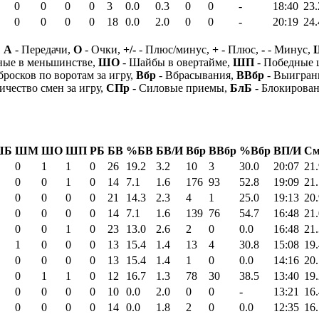
0
0
0
0
3
0.0
0.3
0
0
-
18:40
23.
0
0
0
0
18
0.0
2.0
0
0
-
20:19
24.
,
А
- Передачи,
О
- Очки,
+/-
- Плюс/минус,
+
- Плюс,
-
- Минус,
ные в меньшинстве,
ШО
- Шайбы в овертайме,
ШП
- Победные
бросков по воротам за игру,
Вбр
- Вбрасывания,
ВВбр
- Выигран
ичество смен за игру,
СПр
- Силовые приемы,
БлБ
- Блокирова
ШБ
ШМ
ШО
ШП
РБ
БВ
%БВ
БВ/И
Вбр
ВВбр
%Вбр
ВП/И
См
0
1
1
0
26
19.2
3.2
10
3
30.0
20:07
21.
0
0
1
0
14
7.1
1.6
176
93
52.8
19:09
21.
0
0
0
0
21
14.3
2.3
4
1
25.0
19:13
20.
0
0
0
0
14
7.1
1.6
139
76
54.7
16:48
21.
0
0
1
0
23
13.0
2.6
2
0
0.0
16:48
21.
1
0
0
0
13
15.4
1.4
13
4
30.8
15:08
19.
0
0
0
0
13
15.4
1.4
1
0
0.0
14:16
20.
0
1
1
0
12
16.7
1.3
78
30
38.5
13:40
19.
0
0
0
0
10
0.0
2.0
0
0
-
13:21
16.
0
0
0
0
14
0.0
1.8
2
0
0.0
12:35
16.