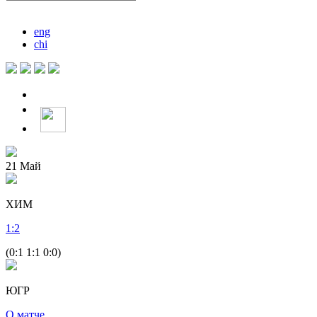
eng
chi
21
Май
ХИМ
1
:
2
(0:1 1:1 0:0)
ЮГР
О матче