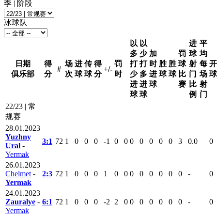
季 | 阶段
冰球队
以
以
进
平
多
少
加
罚
球
均
日期
得
场
进
传
得
罚
打
打
时
胜
胜
球
射
每
开
#
+/-
俱乐部
分
次
球
球
分
时
少
多
进
球
球
比
门
场
球
进
进
球
赛
比
射
球
球
例
门
22/23 | 常
规赛
28.01.2023
Yuzhny
3:1
72
1
0
0
0
-1
0
0
0
0
0
0
0
3
0.0
0
Ural
-
Yermak
26.01.2023
Chelmet
-
2:3
72
1
0
0
0
1
0
0
0
0
0
0
0
0
-
0
Yermak
24.01.2023
Zauralye
-
6:1
72
1
0
0
0
-2
2
0
0
0
0
0
0
0
-
0
Yermak