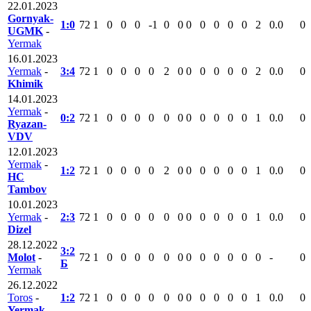
22.01.2023
Gornyak-
1:0
72
1
0
0
0
-1
0
0
0
0
0
0
0
2
0.0
0
UGMK
-
Yermak
16.01.2023
Yermak
-
3:4
72
1
0
0
0
0
2
0
0
0
0
0
0
2
0.0
0
Khimik
14.01.2023
Yermak
-
0:2
72
1
0
0
0
0
0
0
0
0
0
0
0
1
0.0
0
Ryazan-
VDV
12.01.2023
Yermak
-
1:2
72
1
0
0
0
0
2
0
0
0
0
0
0
1
0.0
0
HC
Tambov
10.01.2023
Yermak
-
2:3
72
1
0
0
0
0
0
0
0
0
0
0
0
1
0.0
0
Dizel
28.12.2022
3:2
Molot
-
72
1
0
0
0
0
0
0
0
0
0
0
0
0
-
0
Б
Yermak
26.12.2022
Toros
-
1:2
72
1
0
0
0
0
0
0
0
0
0
0
0
1
0.0
0
Yermak