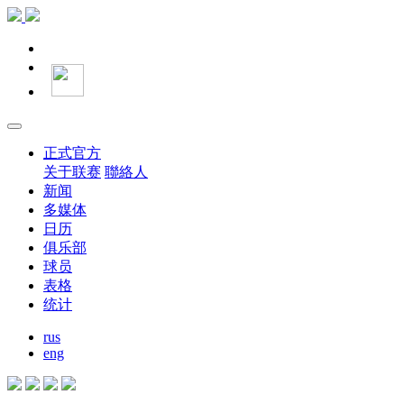
正式官方
关于联赛
聯絡人
新闻
多媒体
日历
俱乐部
球员
表格
统计
rus
eng