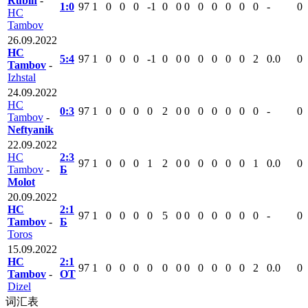
Rubin
-
1:0
97
1
0
0
0
-1
0
0
0
0
0
0
0
0
-
0
HC
Tambov
26.09.2022
HC
5:4
97
1
0
0
0
-1
0
0
0
0
0
0
0
2
0.0
0
Tambov
-
Izhstal
24.09.2022
HC
0:3
97
1
0
0
0
0
2
0
0
0
0
0
0
0
-
0
Tambov
-
Neftyanik
22.09.2022
HC
2:3
97
1
0
0
0
1
2
0
0
0
0
0
0
1
0.0
0
Tambov
-
Б
Molot
20.09.2022
HC
2:1
97
1
0
0
0
0
5
0
0
0
0
0
0
0
-
0
Tambov
-
Б
Toros
15.09.2022
HC
2:1
97
1
0
0
0
0
0
0
0
0
0
0
0
2
0.0
0
Tambov
-
ОТ
Dizel
词汇表