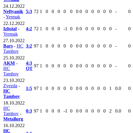
24.12.2022
Neftyanik
5:3
72
1
0
0
0
0
0
0
0
0
0
0
0
0
-
0
-
Yermak
22.12.2022
Izhstal
-
4:2
72
1
0
0
0
-1
0
0
0
0
0
0
0
0
-
0
Yermak
27.10.2022
Bars
-
HC
3:2
97
1
0
0
0
0
0
0
0
0
0
0
0
0
-
0
Tambov
25.10.2022
AKM
-
4:3
97
1
0
0
0
0
0
0
0
0
0
0
0
0
-
0
HC
ОТ
Tambov
23.10.2022
Zvezda
-
1:5
97
1
0
0
0
0
0
0
0
0
0
0
0
1
0.0
0
HC
Tambov
18.10.2022
HC
0:3
97
1
0
0
0
-1
0
0
0
0
0
0
0
2
0.0
0
Tambov
-
Metallurg
16.10.2022
HC