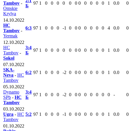
2:1
Tambov
-
97
1
0
0
0
0
0
0
0
0
0
0
0
1
0.0
0
Б
Omskie
Krylya
14.10.2022
HC
6:3
97
1
0
0
0
-1
0
0
0
0
0
0
0
4
0.0
0
Tambov
-
Yermak
12.10.2022
HC
3:4
97
1
0
0
0
0
0
0
0
0
0
0
0
1
0.0
0
Tambov
-
Б
Sokol
07.10.2022
SKA-
6:2
97
1
0
0
0
-2
0
0
0
0
0
0
0
1
0.0
0
Neva
-
HC
Tambov
05.10.2022
Dynamo
3:4
97
1
0
0
0
-2
0
0
0
0
0
0
0
0
-
0
SPb
-
HC
Б
Tambov
03.10.2022
Ugra
-
HC
5:2
97
1
0
0
0
-1
0
0
0
0
0
0
0
1
0.0
0
Tambov
01.10.2022