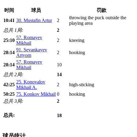
时间
球员
罚款
throwing the puck outside the
10:41
30. Mustafin Artur
2
playing area
总共 1局:
2
57. Romayev
25:10
2
kneeing
Mikhail
91. Sevankayev
28:14
2
hooking
Artyom
57. Romayev
28:14
10
Mikhail
总共 2局:
14
25. Konovalov
42:25
2
high-sticking
Mikhail A.
50:25
75. Konkov Mikhail
0
hooking
总共 3局:
2
总共:
18
球员统计