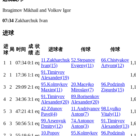
Ibragimov Mikhail and Volkov Igor
07:34
Zakharchuk Ivan
进球
进
成
状
局
时间
进球者
传球
传球
球
绩
态
11.Zakharchuk
52.Stepanov
66.Chistyakov
1
1
07:34
0:1
eq
1,
Ivan(15)
Evgeny(11)
Artyom(12)
91.Timiryov
2
1
17:36
1:1
eq
1,
Alexander(19)
95.Kolmykov
20.Macejko
96.Podzinsh
3
2
29:09
2:1
eq
1,
Maxim(11)
Miroslav(7)
Zigurds(15)
91.Timiryov
89.Borisenkov
4
2
34:36
3:1
eq
1,
Alexander(20)
Alexander(20)
42.Zdunov
11.Andriyanov
98.Lyulko
5
3
47:21
4:1
eq
1,
Pavel(4)
Anton(7)
Vitaly(11)
99.Arsenyuk
74.Antonov
91.Timiryov
6
3
50:56
5:1
eq
1,
Dmitry(12)
Anton(3)
Alexander(13)
10.Popov
95.Kolmykov
96.Podzinsh
7
3
55:19
6:1
eq
1,