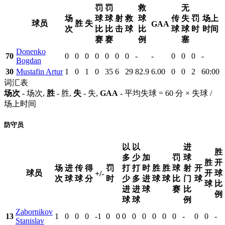
罚
罚
救
无
场
球
球
射
救
球
传
失
罚
场上
球员
胜
失
GAA
次
比
比
击
球
比
球
球
时
时间
赛
赛
例
塞
Donenko
70
0
0
0
0
0
0
0
-
-
0
0
0
-
Bogdan
30
Mustafin Artur
1
0
1
0
35
6
29
82.9
6.00
0
0
2
60:00
词汇表
场次
- 场次,
胜
- 胜,
失
- 失,
GAA
- 平均失球 = 60 分 × 失球 /
场上时间
防守员
以
以
进
胜
多
少
加
罚
球
胜
开
场
进
传
得
罚
打
打
时
胜
胜
球
射
开
球员
开
球
+/-
次
球
球
分
时
少
多
进
球
球
比
门
球
球
比
进
进
球
赛
比
例
球
球
例
Zabornikov
13
1
0
0
0
-1
0
0
0
0
0
0
0
0
-
0
0
-
Stanislav