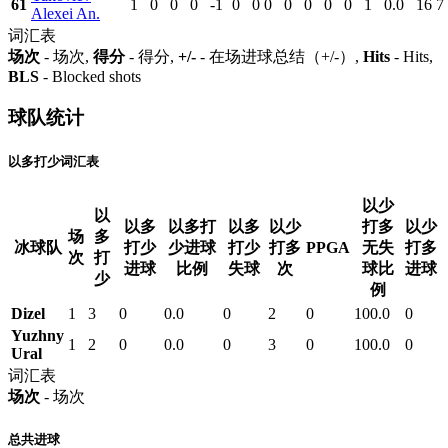
61
1
0
0
0
-1
0
0
0
0
0
0
0
1
0.0
16
7
Alexei An.
词汇表
场次
- 场次,
得分
- 得分,
+/-
- 在场进球总结（+/-）,
Hits
- Hits,
BLS
- Blocked shots
球队统计
以多打少词汇表
以少
以
以多
以多打
以多
以少
打多
以少
场
多
冰球队
打少
少进球
打少
打多
PPGA
无失
打多
次
打
进球
比例
失球
次
球比
进球
少
例
Dizel
1
3
0
0.0
0
2
0
100.0
0
Yuzhny
1
2
0
0.0
0
3
0
100.0
0
Ural
词汇表
场次
- 场次
总共进球