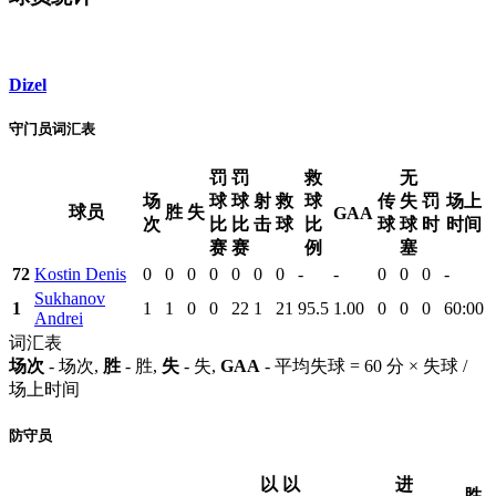
Dizel
守门员词汇表
罚
罚
救
无
场
球
球
射
救
球
传
失
罚
场上
球员
胜
失
GAA
次
比
比
击
球
比
球
球
时
时间
赛
赛
例
塞
72
Kostin Denis
0
0
0
0
0
0
0
-
-
0
0
0
-
Sukhanov
1
1
1
0
0
22
1
21
95.5
1.00
0
0
0
60:00
Andrei
词汇表
场次
- 场次,
胜
- 胜,
失
- 失,
GAA
- 平均失球 = 60 分 × 失球 /
场上时间
防守员
以
以
进
胜