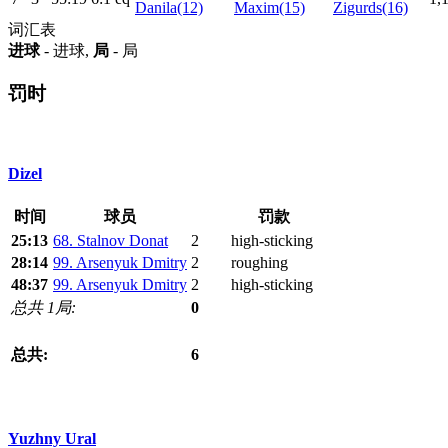
Danila(12)
Maxim(15)
Zigurds(16)
词汇表
进球
- 进球,
局
- 局
罚时
Dizel
时间
球员
罚款
25:13
68. Stalnov Donat
2
high-sticking
28:14
99. Arsenyuk Dmitry
2
roughing
48:37
99. Arsenyuk Dmitry
2
high-sticking
总共 1局:
0
总共:
6
Yuzhny Ural