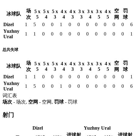
场
空
罚
5 x
5 x
5 x
4 x
4 x
3 x
3 x
3 x
4 x
冰球队
5
4
3
4
3
3
4
5
5
次
网
球
Dizel
1
5
0
0
1
0
0
0
0
0
0
0
6
Yuzhny
1
1
0
0
0
0
0
0
0
0
0
0
1
Ural
总共失球
场
空
罚
5 x
5 x
5 x
4 x
4 x
3 x
3 x
3 x
4 x
冰球队
5
4
3
4
3
3
4
5
5
次
网
球
Dizel
1
1
0
0
0
0
0
0
0
0
0
0
1
Yuzhny
1
5
0
0
1
0
0
0
0
0
0
0
6
Ural
词汇表
场次
- 场次,
空网
- 空网,
罚球
- 罚球
射门
Dizel
Yuzhny Ural
进球射
进球射