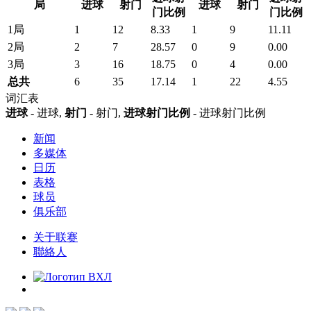
局
进球
射门
进球
射门
门比例
门比例
1局
1
12
8.33
1
9
11.11
2局
2
7
28.57
0
9
0.00
3局
3
16
18.75
0
4
0.00
总共
6
35
17.14
1
22
4.55
词汇表
进球
- 进球,
射门
- 射门,
进球射门比例
- 进球射门比例
新闻
多媒体
日历
表格
球员
俱乐部
关于联赛
聯絡人