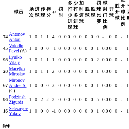
多
少
加
罚
球
胜
开
场
进
传
得
罚
打
打
时
胜
胜
球
射
开
球员
开
球
+/-
次
球
球
分
时
少
多
进
球
球
比
门
球
球
比
进
进
球
赛
比
例
球
球
例
Antonov
74
1
0
1
1
4
0
0
0
0
0
0
0
0
-
0
0
-
1
Anton
Volodin
45
1
0
0
0
-1
0
0
0
0
0
0
0
1
0.0
0
0
-
1
Pavel
(A)
Lyulko
98
1
0
1
1
1
0
0
0
0
0
0
0
2
0.0
0
0
-
1
Vitaly
Macejko
20
1
0
1
1
2
0
0
0
0
0
0
0
1
0.0
0
0
-
1
Miroslav
Mironov
67
Andrei S.
1
0
0
0
3
0
0
0
0
0
0
0
1
0.0
0
0
-
1
(C)
Podzinsh
96
1
0
2
2
2
0
0
0
0
0
0
0
5
0.0
0
0
-
1
Zigurds
Seleznyov
16
1
0
0
0
-1
0
0
0
0
0
0
0
1
0.0
0
0
-
1
Yakov
前锋