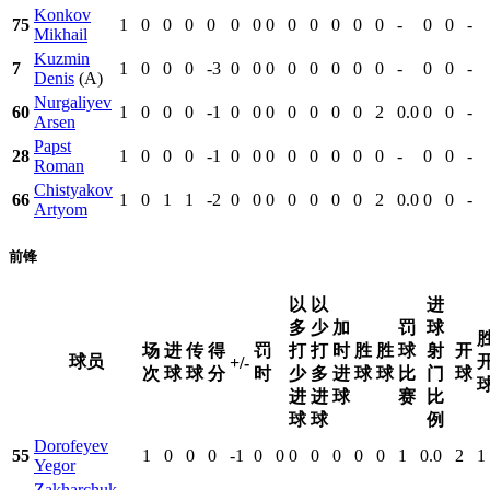
Konkov
75
1
0
0
0
0
0
0
0
0
0
0
0
0
-
0
0
-
Mikhail
Kuzmin
7
1
0
0
0
-3
0
0
0
0
0
0
0
0
-
0
0
-
Denis
(A)
Nurgaliyev
60
1
0
0
0
-1
0
0
0
0
0
0
0
2
0.0
0
0
-
Arsen
Papst
28
1
0
0
0
-1
0
0
0
0
0
0
0
0
-
0
0
-
Roman
Chistyakov
66
1
0
1
1
-2
0
0
0
0
0
0
0
2
0.0
0
0
-
Artyom
前锋
以
以
进
多
少
加
罚
球
场
进
传
得
罚
打
打
时
胜
胜
球
射
开
球员
+/-
次
球
球
分
时
少
多
进
球
球
比
门
球
进
进
球
赛
比
球
球
例
Dorofeyev
55
1
0
0
0
-1
0
0
0
0
0
0
0
1
0.0
2
1
Yegor
Zakharchuk