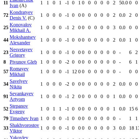
11
1
1
0
1
-1
0
1
0
0
0
0
0
2
50.0
0
0
Ivan
(A)
Kondratyev
72
1
0
0
0
-1
0
0
0
0
0
0
0
2
0.0
2
0
Denis V.
(C)
Konovalov
25
1
0
0
0
-1
2
0
0
0
0
0
0
3
0.0
0
0
Mikhail A.
Mokshantsev
44
1
0
0
0
-1
0
0
0
0
0
0
0
2
0.0
1
0
Alexander
Nesvetayev
23
1
0
0
0
-1
0
0
0
0
0
0
0
0
-
6
2
Grigory
8
Pivunov Gleb
1
0
0
0
-2
0
0
0
0
0
0
0
0
-
6
1
Romayev
57
1
0
0
0
-1
12
0
0
0
0
0
0
0
-
0
0
Mikhail
Savelyev
34
1
0
0
0
-2
0
0
0
0
0
0
0
2
0.0
0
0
Nikita
Sevankayev
91
1
0
0
0
-1
2
0
0
0
0
0
0
1
0.0
0
0
Artyom
Stepanov
52
1
0
1
1
-1
0
0
0
0
0
0
0
1
0.0
15
6
Evgeny
79
Timashev Ivan
1
0
0
0
-1
0
0
0
0
0
0
0
0
-
1
1
Shakhvorostov
33
1
0
0
0
-1
0
0
0
0
0
0
0
3
0.0
18
1
Viktor
Yakovlev