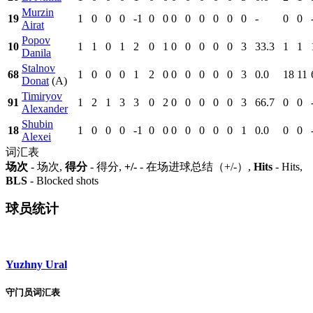
Murzin
19
1
0
0
0
-1
0
0
0
0
0
0
0
0
-
0
0
Airat
Popov
10
1
1
0
1
2
0
1
0
0
0
0
0
3
33.3
1
1
Danila
Stalnov
68
1
0
0
0
1
2
0
0
0
0
0
0
3
0.0
18
11
Donat
(A)
Timiryov
91
1
2
1
3
3
0
2
0
0
0
0
0
3
66.7
0
0
Alexander
Shubin
18
1
0
0
0
-1
0
0
0
0
0
0
0
1
0.0
0
0
Alexei
词汇表
场次
- 场次,
得分
- 得分,
+/-
- 在场进球总结（+/-）,
Hits
- Hits,
BLS
- Blocked shots
球员统计
Yuzhny Ural
守门员词汇表