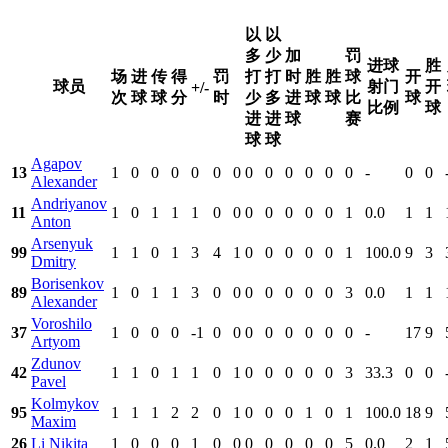
以
以
多
少
加
罚
进球
胜
场
进
传
得
罚
打
打
时
胜
胜
球
开
球员
射门
开
+/-
次
球
球
分
时
少
多
进
球
球
比
球
比例
球
进
进
球
赛
球
球
Agapov
13
1
0
0
0
0
0
0
0
0
0
0
0
0
-
0
0
Alexander
Andriyanov
11
1
0
1
1
1
0
0
0
0
0
0
0
1
0.0
1
1
Anton
Arsenyuk
99
1
1
0
1
3
4
1
0
0
0
0
0
1
100.0
9
3
Dmitry
Borisenkov
89
1
0
1
1
3
0
0
0
0
0
0
0
3
0.0
1
1
Alexander
Voroshilo
37
1
0
0
0
-1
0
0
0
0
0
0
0
0
-
17
9
Artyom
Zdunov
42
1
1
0
1
1
0
1
0
0
0
0
0
3
33.3
0
0
Pavel
Kolmykov
95
1
1
1
2
2
0
1
0
0
0
1
0
1
100.0
18
9
Maxim
26
Li Nikita
1
0
0
0
1
0
0
0
0
0
0
0
5
0.0
2
1