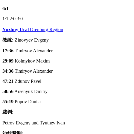
6:1
1:1
2:0
3:0
Yuzhny Ural
Orenburg Region
教练:
Zinovyev Evgeny
17:36
Timiryov Alexander
29:09
Kolmykov Maxim
34:36
Timiryov Alexander
47:21
Zdunov Pavel
50:56
Arsenyuk Dmitry
55:19
Popov Danila
裁判:
Petrov Evgeny and Tyutnev Ivan
边线裁判: