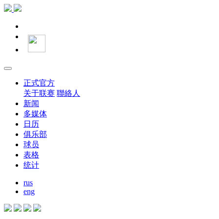
正式官方
关于联赛
聯絡人
新闻
多媒体
日历
俱乐部
球员
表格
统计
rus
eng