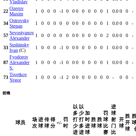
Vladislav
Ozerov
22
1
0
0
0
-1
0
0
0
0
0
0
0
1
0.0
0
0
-
Maxim
Ostrovsky
34
1
0
0
0
0
0
0
0
0
0
0
0
1
0.0
0
0
-
Stepan
Sevostyanov
57
1
0
0
0
0
0
0
0
0
0
0
0
2
0.0
0
0
-
Alexander
Sushinsky
33
1
0
0
0
-1
0
0
0
0
0
0
0
1
0.0
0
0
-
Ivan
(C)
Fyodorov
87
Alexander
1
0
0
0
-1
0
0
0
0
0
0
0
1
0.0
0
0
-
S.
Tsvetkov
73
1
0
0
0
-1
2
0
0
0
0
0
0
0
-
0
0
-
Yegor
前锋
以
以
进
多
少
加
罚
球
胜
场
进
传
得
罚
打
打
时
胜
胜
球
射
开
球员
开
+/-
次
球
球
分
时
少
多
进
球
球
比
门
球
球
进
进
球
赛
比