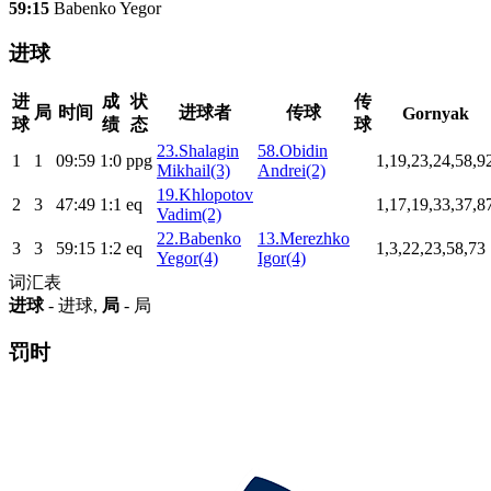
59:15
Babenko Yegor
进球
进
成
状
传
局
时间
进球者
传球
Gornyak
球
绩
态
球
23.Shalagin
58.Obidin
1
1
09:59
1:0
ppg
1,19,23,24,58,9
Mikhail(3)
Andrei(2)
19.Khlopotov
2
3
47:49
1:1
eq
1,17,19,33,37,8
Vadim(2)
22.Babenko
13.Merezhko
3
3
59:15
1:2
eq
1,3,22,23,58,73
Yegor(4)
Igor(4)
词汇表
进球
- 进球,
局
- 局
罚时