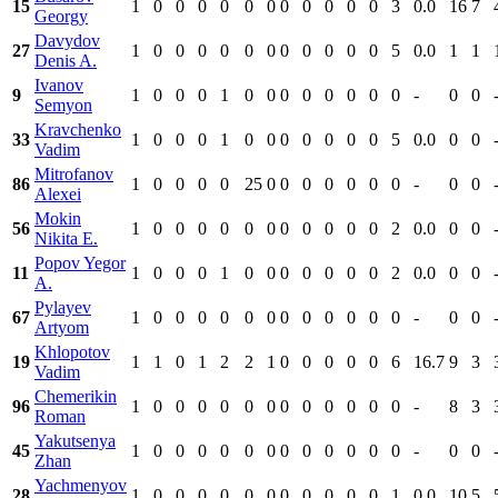
15
1
0
0
0
0
0
0
0
0
0
0
0
3
0.0
16
7
Georgy
Davydov
27
1
0
0
0
0
0
0
0
0
0
0
0
5
0.0
1
1
Denis A.
Ivanov
9
1
0
0
0
1
0
0
0
0
0
0
0
0
-
0
0
Semyon
Kravchenko
33
1
0
0
0
1
0
0
0
0
0
0
0
5
0.0
0
0
Vadim
Mitrofanov
86
1
0
0
0
0
25
0
0
0
0
0
0
0
-
0
0
Alexei
Mokin
56
1
0
0
0
0
0
0
0
0
0
0
0
2
0.0
0
0
Nikita E.
Popov Yegor
11
1
0
0
0
1
0
0
0
0
0
0
0
2
0.0
0
0
A.
Pylayev
67
1
0
0
0
0
0
0
0
0
0
0
0
0
-
0
0
Artyom
Khlopotov
19
1
1
0
1
2
2
1
0
0
0
0
0
6
16.7
9
3
Vadim
Chemerikin
96
1
0
0
0
0
0
0
0
0
0
0
0
0
-
8
3
Roman
Yakutsenya
45
1
0
0
0
0
0
0
0
0
0
0
0
0
-
0
0
Zhan
Yachmenyov
28
1
0
0
0
0
0
0
0
0
0
0
0
1
0.0
10
5