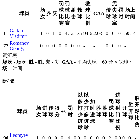
罚
罚
救
无
场
球
球
射
救
球
传
失
罚
场上
球员
胜
失
GAA
次
比
比
击
球
比
球
球
时
时间
赛
赛
例
塞
Galkin
1
1
0
1
0
37
2
35
94.6
2.03
0
0
0
59:14
Vladimir
Romanov
77
0
0
0
0
0
0
0
-
-
0
0
0
-
Georgy
词汇表
场次
- 场次,
胜
- 胜,
失
- 失,
GAA
- 平均失球 = 60 分 × 失球 /
场上时间
防守员
以
以
进
多
少
加
罚
球
胜
场
进
传
得
罚
打
打
时
胜
胜
球
射
开
球员
开
+/-
次
球
球
分
时
少
多
进
球
球
比
门
球
球
进
进
球
赛
比
球
球
例
Leontyev
96
1
0
0
0
0
4
0
0
0
0
0
0
2
0.0
0
0
-