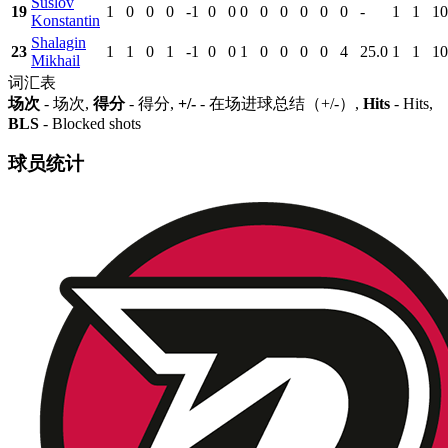
Suslov
19
1
0
0
0
-1
0
0
0
0
0
0
0
0
-
1
1
10
Konstantin
Shalagin
23
1
1
0
1
-1
0
0
1
0
0
0
0
4
25.0
1
1
10
Mikhail
词汇表
场次
- 场次,
得分
- 得分,
+/-
- 在场进球总结（+/-）,
Hits
- Hits,
BLS
- Blocked shots
球员统计