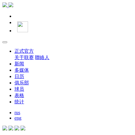
正式官方
关于联赛
聯絡人
新闻
多媒体
日历
俱乐部
球员
表格
统计
rus
eng