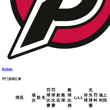
Rubin
守门员词汇表
罚
罚
救
无
场
球
球
射
救
球
传
失
罚
场上
球员
胜
失
GAA
次
比
比
击
球
比
球
球
时
时间
赛
赛
例
塞