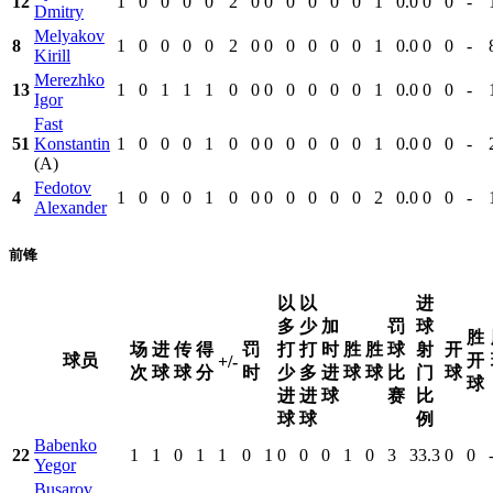
12
1
0
0
0
0
2
0
0
0
0
0
0
1
0.0
0
0
-
Dmitry
Melyakov
8
1
0
0
0
0
2
0
0
0
0
0
0
1
0.0
0
0
-
Kirill
Merezhko
13
1
0
1
1
1
0
0
0
0
0
0
0
1
0.0
0
0
-
Igor
Fast
51
Konstantin
1
0
0
0
1
0
0
0
0
0
0
0
1
0.0
0
0
-
(A)
Fedotov
4
1
0
0
0
1
0
0
0
0
0
0
0
2
0.0
0
0
-
Alexander
前锋
以
以
进
多
少
加
罚
球
胜
场
进
传
得
罚
打
打
时
胜
胜
球
射
开
球员
开
+/-
次
球
球
分
时
少
多
进
球
球
比
门
球
球
进
进
球
赛
比
球
球
例
Babenko
22
1
1
0
1
1
0
1
0
0
0
1
0
3
33.3
0
0
Yegor
Busarov