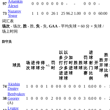
Artamkin
97
0
0
0
0
0
0
0
-
-
0
0
0
-
Alexei
Nazarov
73
1
1
0
0
26
1
25
96.2
1.00
0
0
0
60:00
Yegor
词汇表
场次
- 场次,
胜
- 胜,
失
- 失,
GAA
- 平均失球 = 60 分 × 失球 /
场上时间
防守员
以
以
进
胜
多
少
加
罚
球
胜
开
场
进
传
得
罚
打
打
时
胜
胜
球
射
开
球员
开
球
+/-
次
球
球
分
时
少
多
进
球
球
比
门
球
球
比
进
进
球
赛
比
例
球
球
例
Akishin
74
1
0
0
0
1
0
0
0
0
0
0
0
1
0.0
0
0
-
Dmitry
Berdyukov
38
Georgy
1
0
0
0
0
2
0
0
0
0
0
0
3
0.0
0
0
-
(A)
Lyutov