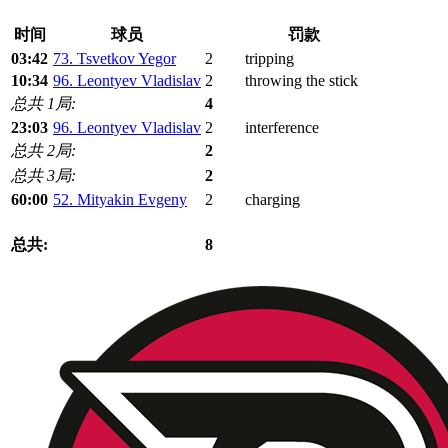
时间
球员
罚款
03:42
73. Tsvetkov Yegor
2
tripping
10:34
96. Leontyev Vladislav
2
throwing the stick
总共 1局:
4
23:03
96. Leontyev Vladislav
2
interference
总共 2局:
2
总共 3局:
2
60:00
52. Mityakin Evgeny
2
charging
总共:
8