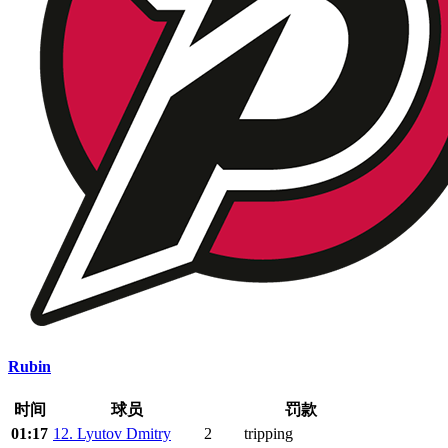
Rubin
时间
球员
罚款
01:17
12. Lyutov Dmitry
2
tripping