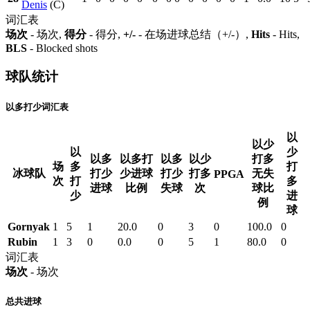
Denis
(C)
词汇表
场次
- 场次,
得分
- 得分,
+/-
- 在场进球总结（+/-）,
Hits
- Hits,
BLS
- Blocked shots
球队统计
以多打少词汇表
以
以少
以
少
以多
以多打
以多
以少
打多
场
多
打
冰球队
打少
少进球
打少
打多
无失
PPGA
次
打
多
进球
比例
失球
次
球比
少
进
例
球
Gornyak
1
5
1
20.0
0
3
0
100.0
0
Rubin
1
3
0
0.0
0
5
1
80.0
0
词汇表
场次
- 场次
总共进球