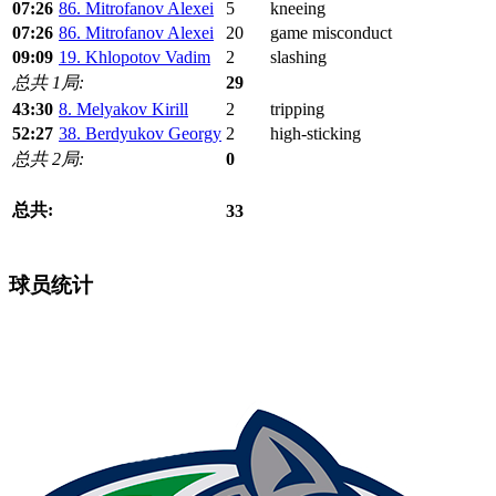
07:26
86. Mitrofanov Alexei
5
kneeing
07:26
86. Mitrofanov Alexei
20
game misconduct
09:09
19. Khlopotov Vadim
2
slashing
总共 1局:
29
43:30
8. Melyakov Kirill
2
tripping
52:27
38. Berdyukov Georgy
2
high-sticking
总共 2局:
0
总共:
33
球员统计