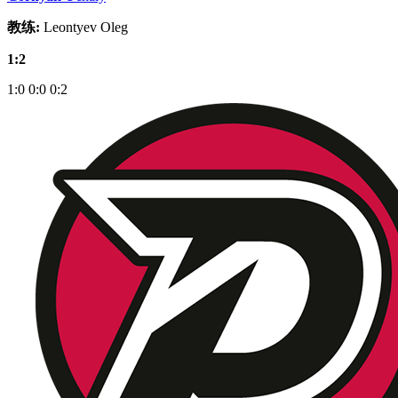
教练:
Leontyev Oleg
1:2
1:0
0:0
0:2