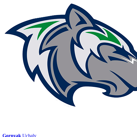
Gornyak
Uchaly