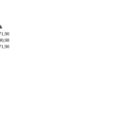
ik
71,90
90,98
71,90