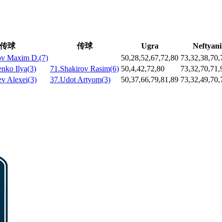
传球
传球
Ugra
Neftyan
ov Maxim D.(7)
50,28,52,67,72,80
73,32,38,70,
nko Ilya(3)
71.Shakirov Rasim(6)
50,4,42,72,80
73,32,70,71,
ev Alexei(3)
37.Udot Artyom(3)
50,37,66,79,81,89
73,32,49,70,