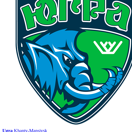
Ugra
Khanty-Mansiysk