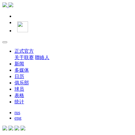
正式官方
关于联赛
聯絡人
新闻
多媒体
日历
俱乐部
球员
表格
统计
rus
eng