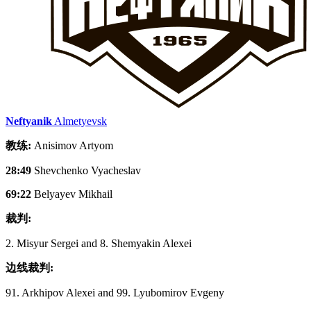
Neftyanik
Almetyevsk
教练:
Anisimov Artyom
28:49
Shevchenko Vyacheslav
69:22
Belyayev Mikhail
裁判:
2. Misyur Sergei and 8. Shemyakin Alexei
边线裁判:
91. Arkhipov Alexei and 99. Lyubomirov Evgeny