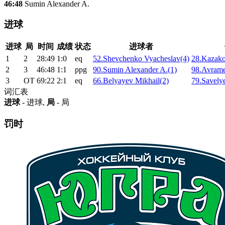
46:48
Sumin Alexander A.
进球
进球
局
时间
成绩
状态
进球者
1
2
28:49
1:0
eq
52.Shevchenko Vyacheslav(4)
28.Kazak
2
3
46:48
1:1
ppg
90.Sumin Alexander A.(1)
98.Avrame
3
ОТ
69:22
2:1
eq
66.Belyayev Mikhail(2)
79.Savely
词汇表
进球
- 进球,
局
- 局
罚时