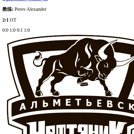
教练:
Perov Alexander
2:1
OT
0:0
1:0
0:1
1:0