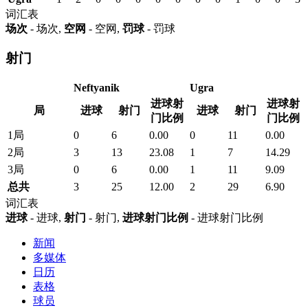
词汇表
场次
- 场次,
空网
- 空网,
罚球
- 罚球
射门
Neftyanik
Ugra
进球射
进球射
局
进球
射门
进球
射门
门比例
门比例
1局
0
6
0.00
0
11
0.00
2局
3
13
23.08
1
7
14.29
3局
0
6
0.00
1
11
9.09
总共
3
25
12.00
2
29
6.90
词汇表
进球
- 进球,
射门
- 射门,
进球射门比例
- 进球射门比例
新闻
多媒体
日历
表格
球员