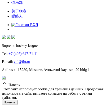
俱乐部
关于联赛
聯絡人
Supreme hockey league
Tel:
+7 (495) 647-71-11
E-mail:
vhl@fhr.ru
Address: 115280, Moscow, Avtozavodskaya str., 20 bldg 1
Наверх
Этот сайт использует cookie для хранения данных. Продолжая
использовать сайт, вы даете согласие на работу с этими
файлами.
Принять