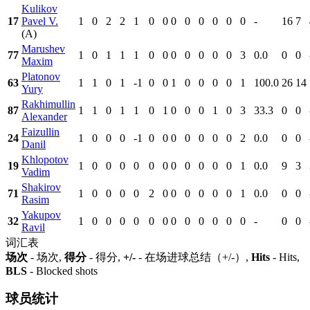
Kulikov
17
Pavel V.
1
0
2
2
1
0
0
0
0
0
0
0
0
-
16
7
(A)
Marushev
77
1
0
1
1
1
0
0
0
0
0
0
0
3
0.0
0
0
Maxim
Platonov
63
1
1
0
1
-1
0
0
1
0
0
0
0
1
100.0
26
14
Yury
Rakhimullin
87
1
1
0
1
1
0
1
0
0
0
1
0
3
33.3
0
0
Alexander
Faizullin
24
1
0
0
0
-1
0
0
0
0
0
0
0
2
0.0
0
0
Danil
Khlopotov
19
1
0
0
0
0
0
0
0
0
0
0
0
1
0.0
9
3
Vadim
Shakirov
71
1
0
0
0
0
2
0
0
0
0
0
0
1
0.0
0
0
Rasim
Yakupov
32
1
0
0
0
0
0
0
0
0
0
0
0
0
-
0
0
Ravil
词汇表
场次
- 场次,
得分
- 得分,
+/-
- 在场进球总结（+/-）,
Hits
- Hits,
BLS
- Blocked shots
球员统计