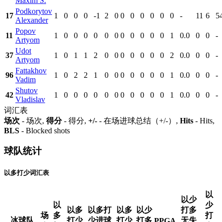
Maxim S.
Podkorytov
17
1
0
0
0
-1
2
0
0
0
0
0
0
0
-
11
6
5
Alexander
Popov
11
1
0
0
0
0
0
0
0
0
0
0
0
1
0.0
0
0
-
Artyom
Udot
37
1
0
1
1
2
0
0
0
0
0
0
0
2
0.0
0
0
-
Artyom
Fattakhov
96
1
0
2
2
1
0
0
0
0
0
0
0
1
0.0
0
0
-
Vadim
Shutov
42
1
0
0
0
0
0
0
0
0
0
0
0
1
0.0
0
0
-
Vladislav
词汇表
场次
- 场次,
得分
- 得分,
+/-
- 在场进球总结（+/-）,
Hits
- Hits,
BLS
- Blocked shots
球队统计
以多打少词汇表
以
以少
以
少
以多
以多打
以多
以少
打多
场
多
打
冰球队
打少
少进球
打少
打多
无失
PPGA