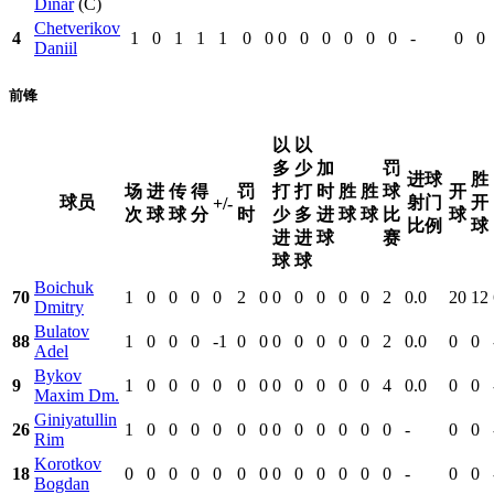
Dinar
(C)
Chetverikov
4
1
0
1
1
1
0
0
0
0
0
0
0
0
-
0
0
Daniil
前锋
以
以
多
少
加
罚
进球
胜
场
进
传
得
罚
打
打
时
胜
胜
球
开
球员
射门
开
+/-
次
球
球
分
时
少
多
进
球
球
比
球
比例
球
进
进
球
赛
球
球
Boichuk
70
1
0
0
0
0
2
0
0
0
0
0
0
2
0.0
20
12
Dmitry
Bulatov
88
1
0
0
0
-1
0
0
0
0
0
0
0
2
0.0
0
0
Adel
Bykov
9
1
0
0
0
0
0
0
0
0
0
0
0
4
0.0
0
0
Maxim Dm.
Giniyatullin
26
1
0
0
0
0
0
0
0
0
0
0
0
0
-
0
0
Rim
Korotkov
18
0
0
0
0
0
0
0
0
0
0
0
0
0
-
0
0
Bogdan