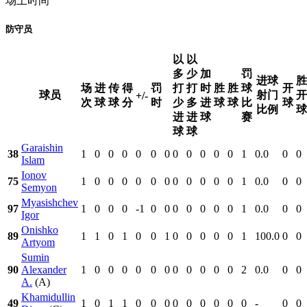
场上时间
防守员
以
以
多
少
加
罚
进球
胜
场
进
传
得
罚
打
打
时
胜
胜
球
开
球员
射门
开
+/-
次
球
球
分
时
少
多
进
球
球
比
球
比例
球
进
进
球
赛
球
球
Garaishin
38
1
0
0
0
0
0
0
0
0
0
0
0
1
0.0
0
0
Islam
Ionov
75
1
0
0
0
0
0
0
0
0
0
0
0
1
0.0
0
0
Semyon
Myasishchev
97
1
0
0
0
-1
0
0
0
0
0
0
0
1
0.0
0
0
Igor
Onishko
89
1
1
0
1
0
0
1
0
0
0
0
0
1
100.0
0
0
Artyom
Sumin
90
Alexander
1
0
0
0
0
0
0
0
0
0
0
0
2
0.0
0
0
A.
(A)
Khamidullin
49
1
0
1
1
0
0
0
0
0
0
0
0
0
-
0
0