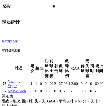
总共:
6
球员统计
Neftyanik
守门员词汇表
罚
罚
救
无
场
球
球
射
救
球
传
失
罚
场上
球员
胜
失
GAA
次
比
比
击
球
比
球
球
时
时间
赛
赛
例
塞
Nazarov
73
1
1
0
0
29
2
27
93.1
2.00
0
0
0
60:00
Yegor
37
Nosov Gleb
0
0
0
0
0
0
0
-
-
0
0
0
-
词汇表
场次
- 场次,
胜
- 胜,
失
- 失,
GAA
- 平均失球 = 60 分 × 失球 /