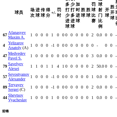
多
少
加
罚
球
胜
场
进
传
得
罚
打
打
时
胜
胜
球
射
开
球员
开
+/-
次
球
球
分
时
少
多
进
球
球
比
门
球
球
进
进
球
赛
比
球
球
例
Afanasyev
67
1
0
0
0
1
0
0
0
0
0
0
0
2
0.0
0
0
-
Maxim A.
Yelizarov
4
1
0
0
0
-1
0
0
0
0
0
0
0
0
-
0
0
-
Anatoly
(A)
Medvedev
47
1
0
0
0
0
0
0
0
0
0
0
0
3
0.0
0
0
-
Pavel S.
Savelyev
79
1
1
0
1
1
4
1
0
0
0
0
0
2
50.0
0
0
-
Alexei
Sevostyanov
57
1
0
0
0
-1
0
0
0
0
0
0
0
1
0.0
0
0
-
Alexander
Teryayev
89
1
0
0
0
-1
0
0
0
0
0
0
0
2
0.0
0
0
-
Sergei
(C)
Shevtsov
44
1
0
0
0
1
0
0
0
0
0
0
0
1
0.0
0
0
-
Vyacheslav
前锋