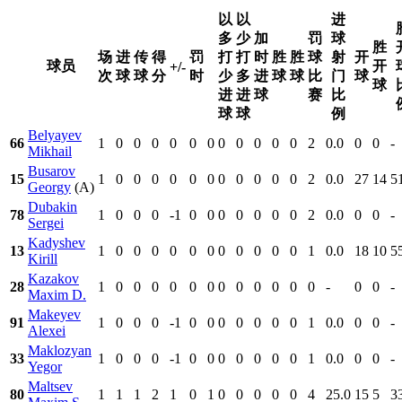
以
以
进
多
少
加
罚
球
胜
场
进
传
得
罚
打
打
时
胜
胜
球
射
开
球员
开
+/-
次
球
球
分
时
少
多
进
球
球
比
门
球
球
进
进
球
赛
比
球
球
例
Belyayev
66
1
0
0
0
0
0
0
0
0
0
0
0
2
0.0
0
0
-
Mikhail
Busarov
15
1
0
0
0
0
0
0
0
0
0
0
0
2
0.0
27
14
5
Georgy
(A)
Dubakin
78
1
0
0
0
-1
0
0
0
0
0
0
0
2
0.0
0
0
-
Sergei
Kadyshev
13
1
0
0
0
0
0
0
0
0
0
0
0
1
0.0
18
10
5
Kirill
Kazakov
28
1
0
0
0
0
0
0
0
0
0
0
0
0
-
0
0
-
Maxim D.
Makeyev
91
1
0
0
0
-1
0
0
0
0
0
0
0
1
0.0
0
0
-
Alexei
Maklozyan
33
1
0
0
0
-1
0
0
0
0
0
0
0
1
0.0
0
0
-
Yegor
Maltsev
80
1
1
1
2
1
0
1
0
0
0
0
0
4
25.0
15
5
3