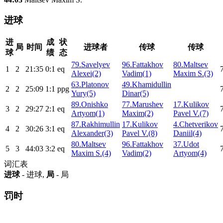
进球
进
成
状
局
时间
进球者
传球
传球
球
绩
态
79.Savelyev
96.Fattakhov
80.Maltsev
1
2
21:35
0:1
eq
Alexei(2)
Vadim(1)
Maxim S.(3)
63.Platonov
49.Khamidullin
2
2
25:09
1:1
ppg
Yury(5)
Dinar(5)
89.Onishko
77.Marushev
17.Kulikov
3
2
29:27
2:1
eq
Artyom(1)
Maxim(2)
Pavel V.(7)
87.Rakhimullin
17.Kulikov
4.Chetverikov
4
2
30:26
3:1
eq
Alexander(3)
Pavel V.(8)
Daniil(4)
80.Maltsev
96.Fattakhov
37.Udot
5
3
44:03
3:2
eq
Maxim S.(4)
Vadim(2)
Artyom(4)
词汇表
进球
- 进球,
局
- 局
罚时