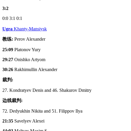
3:2
0:0
3:1
0:1
Ugra
Khanty-Mansiysk
教练:
Perov Alexander
25:09
Platonov Yury
29:27
Onishko Artyom
30:26
Rakhimullin Alexander
裁判:
27. Kondratyev Denis and 46. Shakurov Dmitry
边线裁判:
72. Dedyukhin Nikita and 51. Filippov Ilya
21:35
Savelyev Alexei
44:03
Maltsev Maxim S.