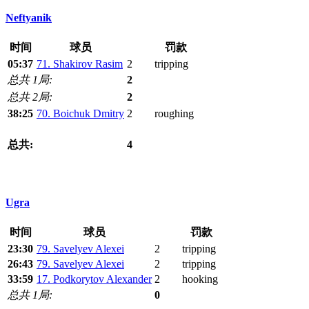
Neftyanik
时间
球员
罚款
05:37
71. Shakirov Rasim
2
tripping
总共 1局:
2
总共 2局:
2
38:25
70. Boichuk Dmitry
2
roughing
总共:
4
Ugra
时间
球员
罚款
23:30
79. Savelyev Alexei
2
tripping
26:43
79. Savelyev Alexei
2
tripping
33:59
17. Podkorytov Alexander
2
hooking
总共 1局:
0