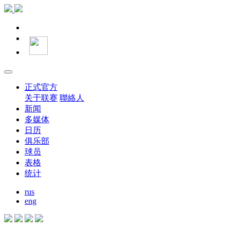
正式官方
关于联赛
聯絡人
新闻
多媒体
日历
俱乐部
球员
表格
统计
rus
eng