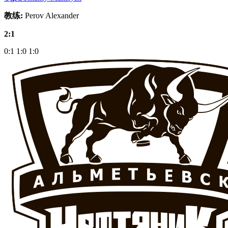
教练:
Perov Alexander
2:1
0:1
1:0
1:0