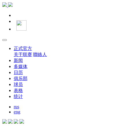
正式官方
关于联赛
聯絡人
新闻
多媒体
日历
俱乐部
球员
表格
统计
rus
eng