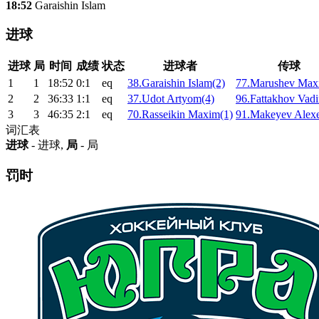
18:52
Garaishin Islam
进球
进球
局
时间
成绩
状态
进球者
传球
1
1
18:52
0:1
eq
38.Garaishin Islam(2)
77.Marushev Max
2
2
36:33
1:1
eq
37.Udot Artyom(4)
96.Fattakhov Vad
3
3
46:35
2:1
eq
70.Rasseikin Maxim(1)
91.Makeyev Alexe
词汇表
进球
- 进球,
局
- 局
罚时