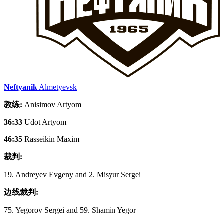
Neftyanik
Almetyevsk
教练:
Anisimov Artyom
36:33
Udot Artyom
46:35
Rasseikin Maxim
裁判:
19. Andreyev Evgeny and 2. Misyur Sergei
边线裁判:
75. Yegorov Sergei and 59. Shamin Yegor