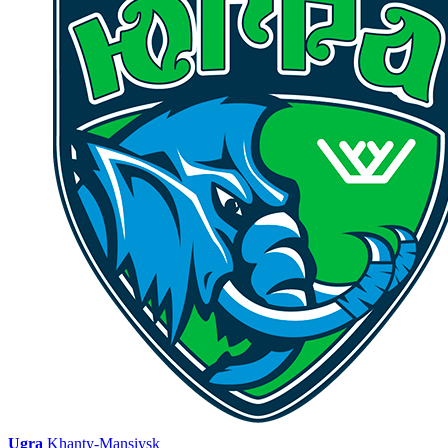
Ugra
Khanty-Mansiysk