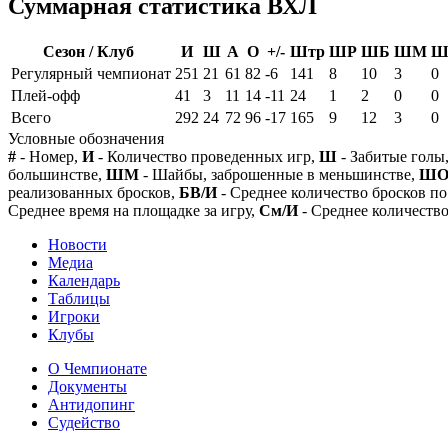
Суммарная статистика ВХЛ
Сезон / Клуб
И
Ш
А
О
+/-
Штр
ШР
ШБ
ШМ
Ш
Регулярный чемпионат
251
21
61
82
-6
141
8
10
3
0
Плей-офф
41
3
11
14
-11
24
1
2
0
0
Всего
292
24
72
96
-17
165
9
12
3
0
Условные обозначения
#
- Номер,
И
- Количество проведенных игр,
Ш
- Забитые голы
большинстве,
ШМ
- Шайбы, заброшенные в меньшинстве,
Ш
реализованных бросков,
БВ/И
- Среднее количество бросков по
Среднее время на площадке за игру,
См/И
- Среднее количество
Новости
Медиа
Календарь
Таблицы
Игроки
Клубы
О Чемпионате
Документы
Антидопинг
Судейство