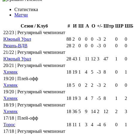
Статистика
Матчи
Сезон / Клуб
#
И
Ш
А
О
+/-
Штр
ШР
ШБ
22/23 | Регулярный чемпионат
Южный Урал
88
2
0
0
0
-3
2
0
0
Рязань-ВДВ
28
2
0
0
0
-3
0
0
0
21/22 | Регулярный чемпионат
Южный Урал
28
43
1
11
12
3
47
1
0
20/21 | Регулярный чемпионат
Химик
18
19
1
4
5
-3
8
0
1
19/20 | Плей-офф
Химик
18
5
0
2
2
-3
2
0
0
19/20 | Регулярный чемпионат
Химик
18
19
3
4
7
-5
8
1
2
18/19 | Регулярный чемпионат
Химик
18
36
5
9
14
2
12
2
3
17/18 | Плей-офф
Торос
18
11
1
3
4
-4
6
0
1
17/18 | Регулярный чемпионат