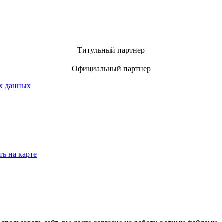
Титульный партнер
Официальный партнер
х данных
ть на карте