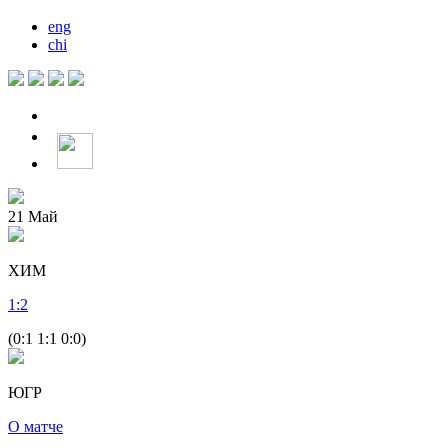
eng
chi
21
Май
ХИМ
1
:
2
(0:1 1:1 0:0)
ЮГР
О матче