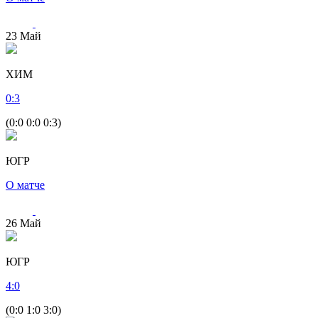
23
Май
ХИМ
0
:
3
(0:0 0:0 0:3)
ЮГР
О матче
26
Май
ЮГР
4
:
0
(0:0 1:0 3:0)