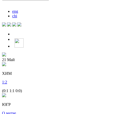
eng
chi
21
Май
ХИМ
1
:
2
(0:1 1:1 0:0)
ЮГР
О матче