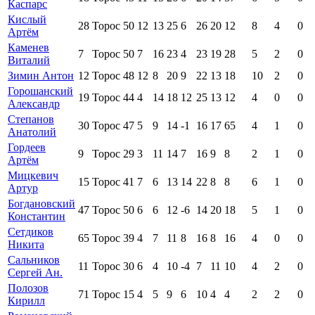
Каспарс
Кислый
28
Торос
50
12
13
25
6
26
20
12
8
4
0
Артём
Каменев
7
Торос
50
7
16
23
4
23
19
28
5
2
0
Виталий
Зимин Антон
12
Торос
48
12
8
20
9
22
13
18
10
2
0
Горошанский
19
Торос
44
4
14
18
12
25
13
12
4
0
0
Александр
Степанов
30
Торос
47
5
9
14
-1
16
17
65
4
1
0
Анатолий
Гордеев
9
Торос
29
3
11
14
7
16
9
8
2
1
0
Артём
Мицкевич
15
Торос
41
7
6
13
14
22
8
8
6
1
0
Артур
Богдановский
47
Торос
50
6
6
12
-6
14
20
18
5
1
0
Константин
Сетдиков
65
Торос
39
4
7
11
8
16
8
16
4
0
0
Никита
Сальников
11
Торос
30
6
4
10
-4
7
11
10
4
2
0
Сергей Ан.
Полозов
71
Торос
15
4
5
9
6
10
4
4
2
2
0
Кирилл