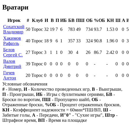
Вратари
Игрок
#
Клуб
И
В
П
ИБ
БВ
ПШ
ОБ
%ОБ
КН
Ш
А
Сохатский
50
Торос
32
19
7
6
783
49
734
93.7
1.53
0
0
5
Владимир
Хакимов
40
Торос
18
9
6
1
357
33
324
90.8
1.96
0
0
3
Рафаэль
Белов
27
Торос
3
1
1
0
30
4
26
86.7
2.42
0
0
0
Сергей С.
Валов
39
Торос
0
0
0
0
0
0
0
-
-
0
0
0
Дмитрий
Гичев
20
Торос
0
0
0
0
0
0
0
-
-
0
0
0
Антон
Условные обозначения
#
- Номер,
И
- Количество проведенных игр,
В
- Выигрыши,
П
- Проигрыши,
ИБ
- Игры с буллитными сериями,
БВ
-
Броски по воротам,
ПШ
- Пропущено шайб,
ОБ
-
Отраженные броски,
%ОБ
- Процент отраженных бросков,
КН
- Коэффициент надежности = 60мин*ПШ/ВП,
Ш
-
Забитые голы,
А
- Передачи,
И"0"
- "Сухие игры",
Штр
-
Штрафное время,
ВП
- Время на площадке