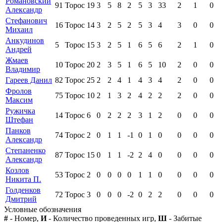
Романовский
91
Торос
19
3
5
8
2
5
3
33
2
1
0
Александр
Стефанович
16
Торос
14
3
2
5
2
5
3
4
3
0
0
Михаил
Анкудинов
5
Торос
15
3
2
5
1
6
5
6
2
1
0
Андрей
Жмаев
10
Торос
20
2
3
5
1
6
5
10
2
0
0
Владимир
Гареев Данил
82
Торос
25
2
2
4
1
4
3
4
2
0
0
Фролов
75
Торос
10
2
1
3
2
4
2
2
2
0
0
Максим
Ружичка
14
Торос
6
0
2
2
2
3
1
2
0
0
0
Штефан
Панков
74
Торос
2
0
1
1
-1
0
1
0
0
0
0
Александр
Степаненко
87
Торос
15
0
1
1
-2
2
4
0
0
0
0
Александр
Козлов
53
Торос
2
0
0
0
0
1
1
0
0
0
0
Никита П.
Голденков
72
Торос
3
0
0
0
-2
0
2
2
0
0
0
Дмитрий
Условные обозначения
#
- Номер,
И
- Количество проведенных игр,
Ш
- Забитые