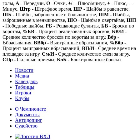
голы,
А
- Передачи,
О
- Очки,
+/-
- Плюс/минус,
+
- Плюс,
-
-
Минус,
Штр
- Штрафное время,
ШР
- Шайбы в равенстве,
ШБ
- Шайбы, заброшенные в большинстве,
ШМ
- Шайбы,
заброшенные в меньшинстве,
ШО
- Шайбы в овертайме,
ШП
- Победные шайбы,
РБ
- Решающие буллиты,
БВ
- Броски по
воротам,
%БВ
- Процент реализованных бросков,
БВ/И
-
Среднее количество бросков по воротам за игру,
Вбр
-
Вбрасывания,
ВВбр
- Выигранные вбрасывания,
%Вбр
-
Процент выигранных вбрасываний,
ВП/И
- Среднее время на
площадке за игру,
См/И
- Среднее количество смен за игру,
СПр
- Силовые приемы,
БлБ
- Блокированные броски
Новости
Медиа
Календарь
Таблицы
Игроки
Клубы
О Чемпионате
Документы
Антидопинг
Судейство