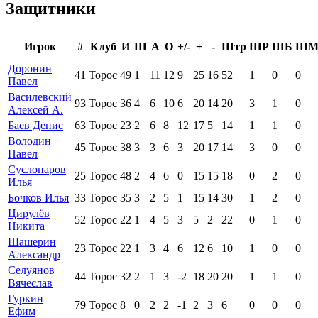
Защитники
Игрок
#
Клуб
И
Ш
А
О
+/-
+
-
Штр
ШР
ШБ
Ш
Доронин
41
Торос
49
1
11
12
9
25
16
52
1
0
0
Павел
Василевский
93
Торос
36
4
6
10
6
20
14
20
3
1
0
Алексей А.
Баев Денис
63
Торос
23
2
6
8
12
17
5
14
1
1
0
Володин
45
Торос
38
3
3
6
3
20
17
14
3
0
0
Павел
Суслопаров
25
Торос
48
2
4
6
0
15
15
18
0
2
0
Илья
Бочков Илья
33
Торос
35
3
2
5
1
15
14
30
1
2
0
Цирулёв
52
Торос
22
1
4
5
3
5
2
22
0
1
0
Никита
Шашерин
23
Торос
22
1
3
4
6
12
6
10
1
0
0
Александр
Селуянов
44
Торос
32
2
1
3
-2
18
20
20
1
1
0
Вячеслав
Гуркин
79
Торос
8
0
2
2
-1
2
3
6
0
0
0
Ефим