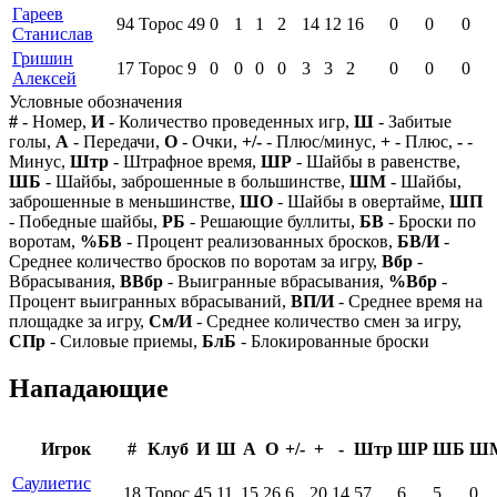
Гареев
94
Торос
49
0
1
1
2
14
12
16
0
0
0
Станислав
Гришин
17
Торос
9
0
0
0
0
3
3
2
0
0
0
Алексей
Условные обозначения
#
- Номер,
И
- Количество проведенных игр,
Ш
- Забитые
голы,
А
- Передачи,
О
- Очки,
+/-
- Плюс/минус,
+
- Плюс,
-
-
Минус,
Штр
- Штрафное время,
ШР
- Шайбы в равенстве,
ШБ
- Шайбы, заброшенные в большинстве,
ШМ
- Шайбы,
заброшенные в меньшинстве,
ШО
- Шайбы в овертайме,
ШП
- Победные шайбы,
РБ
- Решающие буллиты,
БВ
- Броски по
воротам,
%БВ
- Процент реализованных бросков,
БВ/И
-
Среднее количество бросков по воротам за игру,
Вбр
-
Вбрасывания,
ВВбр
- Выигранные вбрасывания,
%Вбр
-
Процент выигранных вбрасываний,
ВП/И
- Среднее время на
площадке за игру,
См/И
- Среднее количество смен за игру,
СПр
- Силовые приемы,
БлБ
- Блокированные броски
Нападающие
Игрок
#
Клуб
И
Ш
А
О
+/-
+
-
Штр
ШР
ШБ
Ш
Саулиетис
18
Торос
45
11
15
26
6
20
14
57
6
5
0