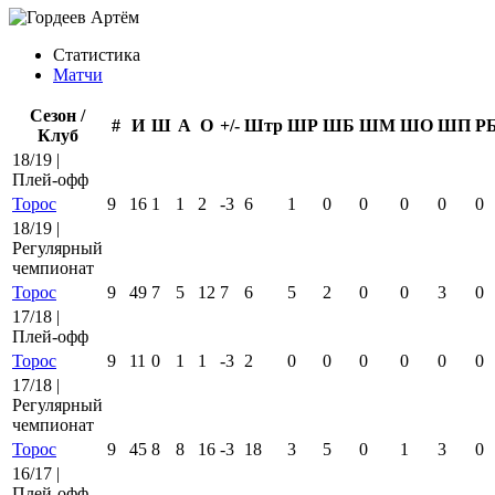
Статистика
Матчи
Сезон /
#
И
Ш
А
О
+/-
Штр
ШР
ШБ
ШМ
ШО
ШП
Р
Клуб
18/19 |
Плей-офф
Торос
9
16
1
1
2
-3
6
1
0
0
0
0
0
18/19 |
Регулярный
чемпионат
Торос
9
49
7
5
12
7
6
5
2
0
0
3
0
17/18 |
Плей-офф
Торос
9
11
0
1
1
-3
2
0
0
0
0
0
0
17/18 |
Регулярный
чемпионат
Торос
9
45
8
8
16
-3
18
3
5
0
1
3
0
16/17 |
Плей-офф