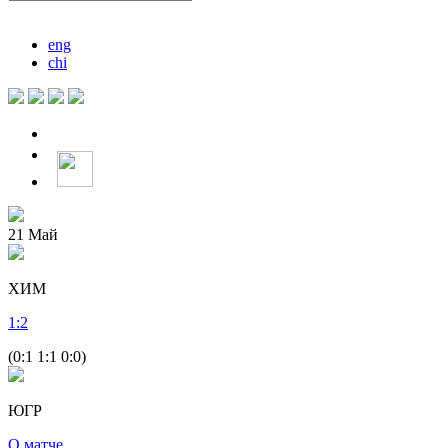
eng
chi
21
Май
ХИМ
1
:
2
(0:1 1:1 0:0)
ЮГР
О матче