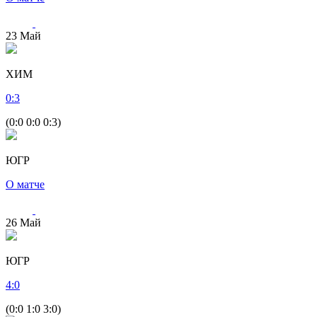
23
Май
ХИМ
0
:
3
(0:0 0:0 0:3)
ЮГР
О матче
26
Май
ЮГР
4
:
0
(0:0 1:0 3:0)