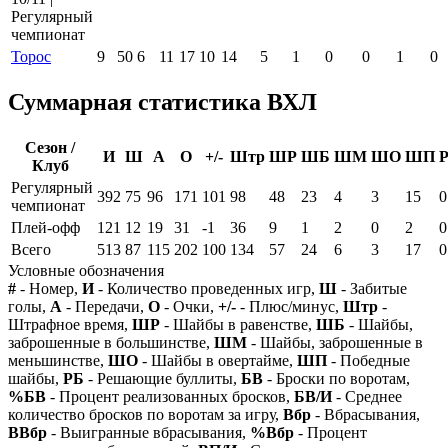
Регулярный
чемпионат
Торос
9
50
6
11
17
10
14
5
1
0
0
1
0
Суммарная статистика ВХЛ
Сезон /
И
Ш
А
О
+/-
Штр
ШР
ШБ
ШМ
ШО
ШП
Клуб
Регулярный
392
75
96
171
101
98
48
23
4
3
15
0
чемпионат
Плей-офф
121
12
19
31
-1
36
9
1
2
0
2
0
Всего
513
87
115
202
100
134
57
24
6
3
17
0
Условные обозначения
#
- Номер,
И
- Количество проведенных игр,
Ш
- Забитые
голы,
А
- Передачи,
О
- Очки,
+/-
- Плюс/минус,
Штр
-
Штрафное время,
ШР
- Шайбы в равенстве,
ШБ
- Шайбы,
заброшенные в большинстве,
ШМ
- Шайбы, заброшенные в
меньшинстве,
ШО
- Шайбы в овертайме,
ШП
- Победные
шайбы,
РБ
- Решающие буллиты,
БВ
- Броски по воротам,
%БВ
- Процент реализованных бросков,
БВ/И
- Среднее
количество бросков по воротам за игру,
Вбр
- Вбрасывания,
ВВбр
- Выигранные вбрасывания,
%Вбр
- Процент