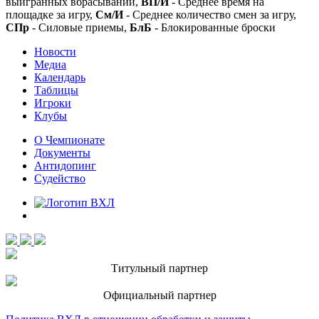
выигранных вбрасываний,
ВП/И
- Среднее время на
площадке за игру,
См/И
- Среднее количество смен за игру,
СПр
- Силовые приемы,
БлБ
- Блокированные броски
Новости
Медиа
Календарь
Таблицы
Игроки
Клубы
О Чемпионате
Документы
Антидопинг
Судейство
Титульный партнер
Официальный партнер