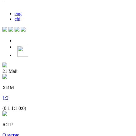
eng
chi
21
Май
ХИМ
1
:
2
(0:1 1:1 0:0)
ЮГР
О матче