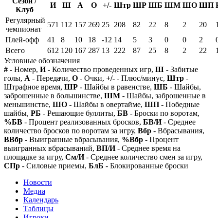
Сезон /
И
Ш
А
О
+/-
Штр
ШР
ШБ
ШМ
ШО
ШП
Клуб
Регулярный
571
112
157
269
25
208
82
22
8
2
20
чемпионат
Плей-офф
41
8
10
18
-12
14
5
3
0
0
2
Всего
612
120
167
287
13
222
87
25
8
2
22
Условные обозначения
#
- Номер,
И
- Количество проведенных игр,
Ш
- Забитые
голы,
А
- Передачи,
О
- Очки,
+/-
- Плюс/минус,
Штр
-
Штрафное время,
ШР
- Шайбы в равенстве,
ШБ
- Шайбы,
заброшенные в большинстве,
ШМ
- Шайбы, заброшенные в
меньшинстве,
ШО
- Шайбы в овертайме,
ШП
- Победные
шайбы,
РБ
- Решающие буллиты,
БВ
- Броски по воротам,
%БВ
- Процент реализованных бросков,
БВ/И
- Среднее
количество бросков по воротам за игру,
Вбр
- Вбрасывания,
ВВбр
- Выигранные вбрасывания,
%Вбр
- Процент
выигранных вбрасываний,
ВП/И
- Среднее время на
площадке за игру,
См/И
- Среднее количество смен за игру,
СПр
- Силовые приемы,
БлБ
- Блокированные броски
Новости
Медиа
Календарь
Таблицы
Игроки