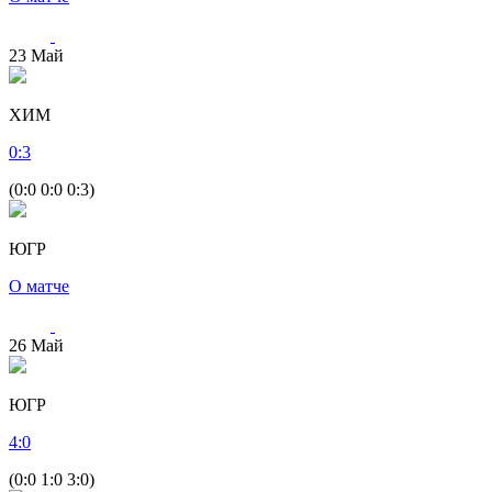
23
Май
ХИМ
0
:
3
(0:0 0:0 0:3)
ЮГР
О матче
26
Май
ЮГР
4
:
0
(0:0 1:0 3:0)