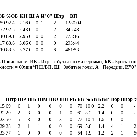
ОБ
%ОБ
КН
Ш
А
И"0"
Штр
ВП
59
92.4
2.16
0
0
1
2
1280:04
72
92.5
2.43
0
0
1
2
345:48
10
89.1
2.95
0
0
0
2
773:16
17
88.6
3.06
0
0
0
0
293:44
19
88.3
3.77
0
0
0
6
461:53
- Проигрыши,
ИБ
- Игры с буллитными сериями,
БВ
- Броски по
ежности = 60мин*ПШ/ВП,
Ш
- Забитые голы,
А
- Передачи,
И"0"
-
Штр
ШР
ШБ
ШМ
ШО
ШП
РБ
БВ
%БВ
БВ/И
Вбр
ВВбр
15
69
6
1
0
0
0
0
70
10.0
2.2
0
0
-
32
20
2
3
0
0
1
0
61
8.2
1.4
0
0
-
23
50
5
3
0
0
3
0
77
10.4
1.6
0
0
-
29
28
2
1
1
0
0
0
69
5.8
1.4
4
1
2
33
77
1
0
0
0
0
0
54
1.9
1.2
2
1
5