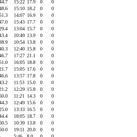
44.7
15:22
17.9
0
0
48.6
15:10
18.2
0
0
51.3
14:07
16.9
0
0
47.0
15:43
17.7
0
0
29.4
13:04
15.7
0
0
43.4
10:49
13.9
0
0
38.9
10:54
13.8
0
0
40.3
12:40
15.8
0
0
46.7
17:27
21.1
0
0
51.0
16:05
18.8
0
0
21.7
15:05
17.6
0
0
46.6
13:57
17.8
0
0
43.2
11:53
15.0
0
0
21.2
12:29
15.8
0
0
50.0
11:21
14.3
0
0
44.3
12:49
15.6
0
0
25.0
13:33
16.5
0
0
44.4
18:05
18.7
0
0
50.5
10:39
13.8
0
0
50.0
19:11
20.0
0
0
-
5:46
8.0
0
0