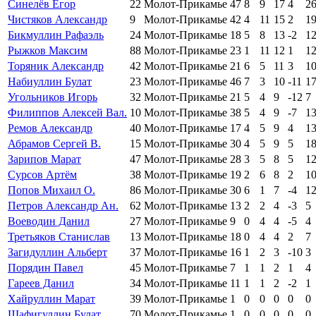
Синелёв Егор
22
Молот-Прикамье
47
8
9
17
4
2
Чистяков Александр
9
Молот-Прикамье
42
4
11
15
2
1
Бикмуллин Рафаэль
24
Молот-Прикамье
18
5
8
13
-2
1
Рыжков Максим
88
Молот-Прикамье
23
1
11
12
1
1
Торяник Александр
42
Молот-Прикамье
21
6
5
11
3
1
Набиуллин Булат
23
Молот-Прикамье
46
7
3
10
-11
1
Угольников Игорь
32
Молот-Прикамье
21
5
4
9
-12
7
Филиппов Алексей Вал.
10
Молот-Прикамье
38
5
4
9
-7
1
Ремов Александр
40
Молот-Прикамье
17
4
5
9
4
1
Абрамов Сергей В.
15
Молот-Прикамье
30
4
5
9
5
1
Зарипов Марат
47
Молот-Прикамье
28
3
5
8
5
1
Сурсов Артём
38
Молот-Прикамье
19
2
6
8
2
1
Попов Михаил О.
86
Молот-Прикамье
30
6
1
7
-4
1
Петров Александр Ан.
62
Молот-Прикамье
13
2
2
4
-3
5
Воеводин Данил
27
Молот-Прикамье
9
0
4
4
-5
4
Третьяков Станислав
13
Молот-Прикамье
18
0
4
4
2
7
Загидуллин Альберт
37
Молот-Прикамье
16
1
2
3
-10
3
Порядин Павел
45
Молот-Прикамье
7
1
1
2
1
4
Гареев Данил
34
Молот-Прикамье
11
1
1
2
-2
1
Хайруллин Марат
39
Молот-Прикамье
1
0
0
0
0
0
Шафигуллин Булат
70
Молот-Прикамье
1
0
0
0
0
0