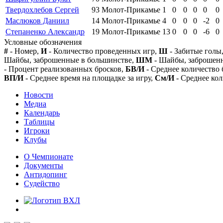
Твердохлебов Сергей
93
Молот-Прикамье
1
0
0
0
0
0
Маслюков Даниил
14
Молот-Прикамье
4
0
0
0
-2
0
Степаненко Александр
19
Молот-Прикамье
13
0
0
0
-6
0
Условные обозначения
#
- Номер,
И
- Количество проведенных игр,
Ш
- Забитые голы
Шайбы, заброшенные в большинстве,
ШМ
- Шайбы, заброшен
- Процент реализованных бросков,
БВ/И
- Среднее количество 
ВП/И
- Среднее время на площадке за игру,
См/И
- Среднее кол
Новости
Медиа
Календарь
Таблицы
Игроки
Клубы
О Чемпионате
Документы
Антидопинг
Судейство