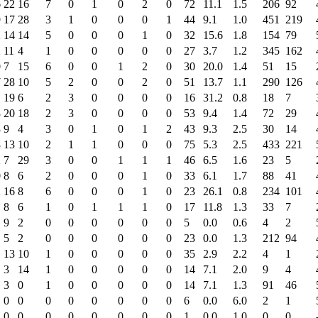
6
22
16
7
0
1
0
2
0
72
11.1
1.5
206
92
9
17
28
3
1
0
0
0
1
44
9.1
1.0
451
219
2
14
14
5
0
0
0
1
0
32
15.6
1.8
154
79
2
11
4
1
0
0
0
0
0
27
3.7
1.2
345
162
0
7
15
6
0
0
1
2
0
30
20.0
1.4
51
15
7
28
10
5
2
0
0
2
0
51
13.7
1.1
290
126
19
6
2
3
0
0
0
0
16
31.2
0.8
18
7
3
20
18
2
3
0
0
0
0
53
9.4
1.4
72
29
3
9
4
3
0
1
0
1
2
43
9.3
2.5
30
14
8
13
10
2
1
1
0
0
0
75
5.3
2.5
433
221
2
7
29
3
0
0
1
1
1
46
6.5
1.6
23
5
0
8
6
2
0
0
0
1
0
33
6.1
1.7
88
41
2
16
8
6
0
0
0
1
0
23
26.1
0.8
234
101
8
6
1
0
1
1
1
0
17
11.8
1.3
33
7
9
2
0
0
0
0
0
0
5
0.0
0.6
4
2
5
2
0
0
0
0
0
0
23
0.0
1.3
212
94
13
10
1
0
0
0
0
0
35
2.9
2.2
4
1
3
14
1
0
0
0
0
0
14
7.1
2.0
9
4
3
0
1
0
0
0
0
0
14
7.1
1.3
91
46
0
0
0
0
0
0
0
0
6
0.0
6.0
2
1
0
0
0
0
0
0
0
0
1
0.0
1.0
0
0