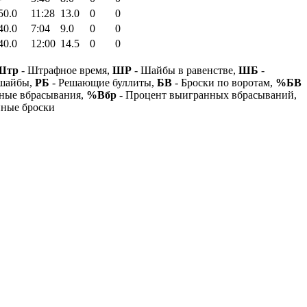
50.0
11:28
13.0
0
0
40.0
7:04
9.0
0
0
40.0
12:00
14.5
0
0
Штр
- Штрафное время,
ШР
- Шайбы в равенстве,
ШБ
-
 шайбы,
РБ
- Решающие буллиты,
БВ
- Броски по воротам,
%БВ
ные вбрасывания,
%Вбр
- Процент выигранных вбрасываний,
нные броски