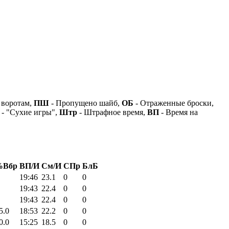
 воротам,
ПШ
- Пропущено шайб,
ОБ
- Отраженные броски,
- "Сухие игры",
Штр
- Штрафное время,
ВП
- Время на
%Вбр
ВП/И
См/И
СПр
БлБ
19:46
23.1
0
0
19:43
22.4
0
0
19:43
22.4
0
0
5.0
18:53
22.2
0
0
0.0
15:25
18.5
0
0