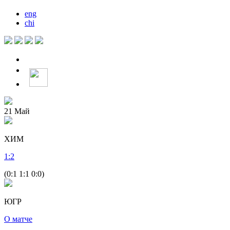
eng
chi
21
Май
ХИМ
1
:
2
(0:1 1:1 0:0)
ЮГР
О матче