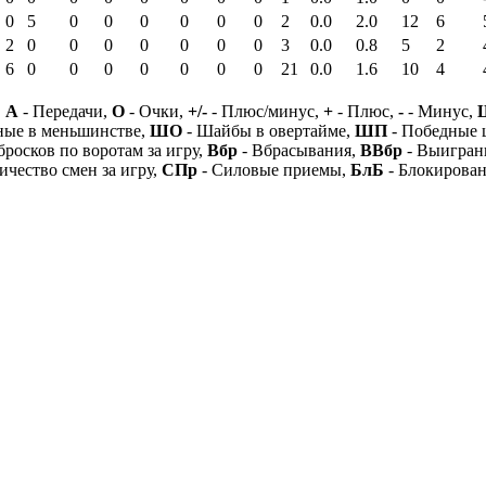
0
5
0
0
0
0
0
0
2
0.0
2.0
12
6
2
0
0
0
0
0
0
0
3
0.0
0.8
5
2
6
0
0
0
0
0
0
0
21
0.0
1.6
10
4
,
А
- Передачи,
О
- Очки,
+/-
- Плюс/минус,
+
- Плюс,
-
- Минус,
ные в меньшинстве,
ШО
- Шайбы в овертайме,
ШП
- Победные
бросков по воротам за игру,
Вбр
- Вбрасывания,
ВВбр
- Выигран
ичество смен за игру,
СПр
- Силовые приемы,
БлБ
- Блокирова