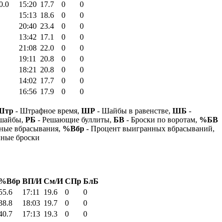
0.0
15:20
17.7
0
0
15:13
18.6
0
0
20:40
23.4
0
0
13:42
17.1
0
0
21:08
22.0
0
0
19:11
20.8
0
0
18:21
20.8
0
0
14:02
17.7
0
0
16:56
17.9
0
0
Штр
- Штрафное время,
ШР
- Шайбы в равенстве,
ШБ
-
 шайбы,
РБ
- Решающие буллиты,
БВ
- Броски по воротам,
%БВ
ные вбрасывания,
%Вбр
- Процент выигранных вбрасываний,
нные броски
%Вбр
ВП/И
См/И
СПр
БлБ
55.6
17:11
19.6
0
0
38.8
18:03
19.7
0
0
40.7
17:13
19.3
0
0