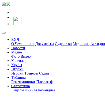
ВХЛ
О Чемпионате
Документы
Судейство
Медицина
Антидоп
Новости
Медиа
Фото
Видео
Календарь
Клубы
Игроки
Игроки
Тренеры
Судьи
Таблицы
Рег. чемпионат
Плей-офф
Статистика
Лидеры
Личная
Командная