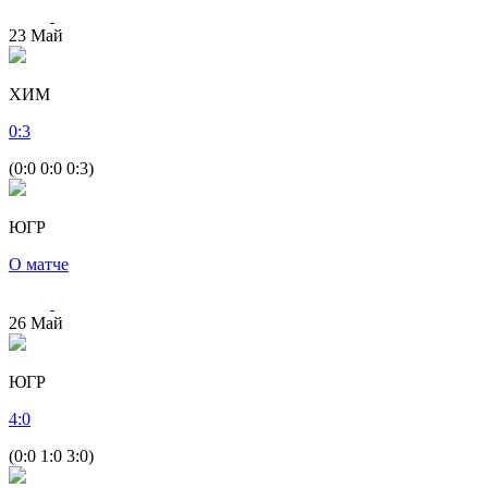
23
Май
ХИМ
0
:
3
(0:0 0:0 0:3)
ЮГР
О матче
26
Май
ЮГР
4
:
0
(0:0 1:0 3:0)