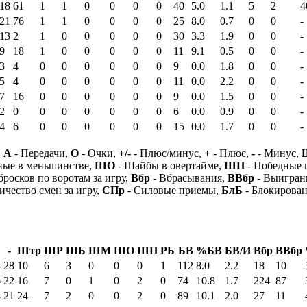
18
61
1
1
0
0
0
0
40
5.0
1.1
5
2
4
21
76
1
1
0
0
0
0
25
8.0
0.7
0
0
-
13
2
1
0
0
0
0
0
30
3.3
1.9
0
0
-
9
18
1
0
0
0
0
0
11
9.1
0.5
0
0
-
3
4
0
0
0
0
0
0
9
0.0
1.8
0
0
-
5
4
0
0
0
0
0
0
11
0.0
2.2
0
0
-
7
16
0
0
0
0
0
0
9
0.0
1.5
0
0
-
2
0
0
0
0
0
0
0
6
0.0
0.9
0
0
-
4
6
0
0
0
0
0
0
15
0.0
1.7
0
0
-
,
А
- Передачи,
О
- Очки,
+/-
- Плюс/минус,
+
- Плюс,
-
- Минус,
ные в меньшинстве,
ШО
- Шайбы в овертайме,
ШП
- Победные
бросков по воротам за игру,
Вбр
- Вбрасывания,
ВВбр
- Выигран
ичество смен за игру,
СПр
- Силовые приемы,
БлБ
- Блокирова
-
Штр
ШР
ШБ
ШМ
ШО
ШП
РБ
БВ
%БВ
БВ/И
Вбр
ВВбр
3
28
10
6
3
0
0
0
1
112
8.0
2.2
18
10
6
22
16
7
0
1
0
2
0
74
10.8
1.7
224
87
8
21
24
7
2
0
0
2
0
89
10.1
2.0
27
11