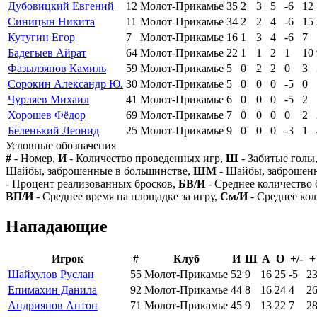
Дубовицкий Евгений
12
Молот-Прикамье
35
2
3
5
-6
12
Синицын Никита
11
Молот-Прикамье
34
2
2
4
-6
15
Кутугин Егор
7
Молот-Прикамье
16
1
3
4
-6
7
Бадегыев Айрат
64
Молот-Прикамье
22
1
1
2
1
10
Фазылзянов Камиль
59
Молот-Прикамье
5
0
2
2
0
3
Сорокин Александр Ю.
30
Молот-Прикамье
5
0
0
0
-5
0
Чурляев Михаил
41
Молот-Прикамье
6
0
0
0
-5
2
Хорошев Фёдор
69
Молот-Прикамье
7
0
0
0
0
2
Беленький Леонид
25
Молот-Прикамье
9
0
0
0
-3
1
Условные обозначения
#
- Номер,
И
- Количество проведенных игр,
Ш
- Забитые голы
Шайбы, заброшенные в большинстве,
ШМ
- Шайбы, заброшен
- Процент реализованных бросков,
БВ/И
- Среднее количество 
ВП/И
- Среднее время на площадке за игру,
См/И
- Среднее кол
Нападающие
Игрок
#
Клуб
И
Ш
А
О
+/-
+
Шайхулов Руслан
55
Молот-Прикамье
52
9
16
25
-5
2
Епимахин Данила
92
Молот-Прикамье
44
8
16
24
4
2
Андриянов Антон
71
Молот-Прикамье
45
9
13
22
7
2