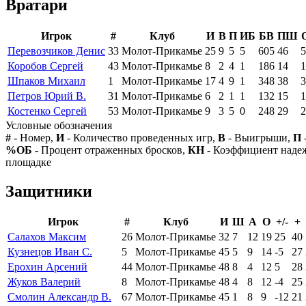
Вратари
Игрок
#
Клуб
И
В
П
ИБ
БВ
ПШ
Перевозчиков Денис
33
Молот-Прикамье
25
9
5
5
605
46
5
Коробов Сергей
43
Молот-Прикамье
8
2
4
1
186
14
1
Шпаков Михаил
1
Молот-Прикамье
17
4
9
1
348
38
3
Петров Юрий В.
31
Молот-Прикамье
6
2
1
1
132
15
1
Костенко Сергей
53
Молот-Прикамье
9
3
5
0
248
29
2
Условные обозначения
#
- Номер,
И
- Количество проведенных игр,
В
- Выигрыши,
П
%ОБ
- Процент отраженных бросков,
КН
- Коэффициент над
площадке
Защитники
Игрок
#
Клуб
И
Ш
А
О
+/-
+
Салахов Максим
26
Молот-Прикамье
32
7
12
19
25
40
Кузнецов Иван С.
5
Молот-Прикамье
45
5
9
14
-5
27
Ерохин Арсений
44
Молот-Прикамье
48
8
4
12
5
28
Жуков Валерий
8
Молот-Прикамье
48
4
8
12
-4
25
Смолин Александр В.
67
Молот-Прикамье
45
1
8
9
-12
21