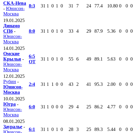
СКА-Нева
8:3
31
1
0
1
0
31
7
24
77.4
10.80
0
0
0
-
Юнисон-
Москва
19.01.2025
Динамо
СПб
-
8:0
31
1
0
1
0
33
4
29
87.9
5.36
0
0
0
Юнисон-
Москва
14.01.2025
Омские
6:5
Крылья
-
31
1
0
1
0
55
6
49
89.1
5.63
0
0
0
ОТ
Юнисон-
Москва
12.01.2025
Рубин
-
2:4
31
1
1
0
0
43
2
41
95.3
2.00
0
0
0
Юнисон-
Москва
10.01.2025
Югра
-
6:0
31
1
0
0
0
29
4
25
86.2
4.77
0
0
0
Юнисон-
Москва
08.01.2025
Зауралье
-
6:1
31
1
0
1
0
28
3
25
89.3
5.44
0
0
0
Юнисон-