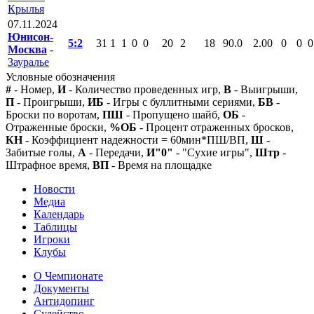
Крылья
07.11.2024
Юнисон-
5:2
31
1
1
0
0
20
2
18
90.0
2.00
0
0
0
Москва
-
Зауралье
Условные обозначения
#
- Номер,
И
- Количество проведенных игр,
В
- Выигрыши,
П
- Проигрыши,
ИБ
- Игры с буллитными сериями,
БВ
-
Броски по воротам,
ПШ
- Пропущено шайб,
ОБ
-
Отраженные броски,
%ОБ
- Процент отраженных бросков,
КН
- Коэффициент надежности = 60мин*ПШ/ВП,
Ш
-
Забитые голы,
А
- Передачи,
И"0"
- "Сухие игры",
Штр
-
Штрафное время,
ВП
- Время на площадке
Новости
Медиа
Календарь
Таблицы
Игроки
Клубы
О Чемпионате
Документы
Антидопинг
Судейство