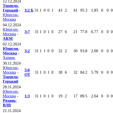
12.12.2024
Торпедо-
Горький
-
3:2 Б
31
1
0
0
1
43
2
41
95.3
1.85
0
0
0
Юнисон-
Москва
04.12.2024
Юнисон-
3:7
31
1
0
1
0
27
6
21
77.8
6.77
0
0
0
Москва
-
АКМ
02.12.2024
Юнисон-
3:2
31
1
1
0
0
32
2
30
93.8
2.00
0
0
0
Москва
-
Химик
30.11.2024
Юнисон-
5:6
Москва
-
31
1
0
1
0
38
6
32
84.2
5.79
0
0
0
ОТ
Торпедо-
Горький
28.11.2024
Юнисон-
Москва
-
1:3
31
1
0
1
0
19
2
17
89.5
2.04
0
0
0
Рязань-
ВДВ
21.11.2024