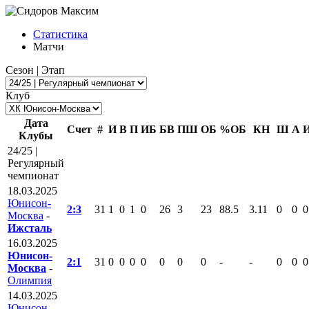
Статистика
Матчи
Сезон | Этап
Клуб
Дата
Счет
#
И
В
П
ИБ
БВ
ПШ
ОБ
%ОБ
КН
Ш
А
Клубы
24/25 |
Регулярный
чемпионат
18.03.2025
Юнисон-
2:3
31
1
0
1
0
26
3
23
88.5
3.11
0
0
0
Москва
-
Ижсталь
16.03.2025
Юнисон-
2:1
31
0
0
0
0
0
0
0
-
-
0
0
0
Москва
-
Олимпия
14.03.2025
Юнисон-