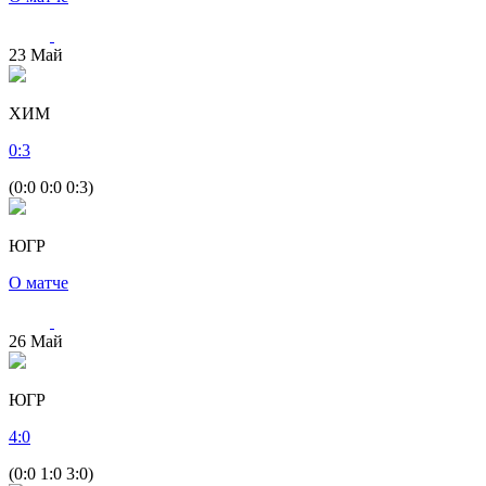
23
Май
ХИМ
0
:
3
(0:0 0:0 0:3)
ЮГР
О матче
26
Май
ЮГР
4
:
0
(0:0 1:0 3:0)