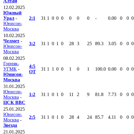
Алтай
12.02.2025
Южный
Урал
-
2:1
31
1
0
0
0
0
0
0
-
0.00
0
0
0
Юнисон-
Москва
10.02.2025
Челмет
-
3:2
31
1
0
1
0
28
3
25
89.3
3.05
0
0
0
Юнисон-
Москва
08.02.2025
Горняк-
4:5
УГМК
-
31
1
1
0
0
1
0
1
100.0
0.00
0
0
0
ОТ
Юнисон-
Москва
31.01.2025
Юнисон-
1:2
31
1
0
1
0
11
2
9
81.8
7.73
0
0
0
Москва
-
ЦСК ВВС
25.01.2025
Юнисон-
2:5
31
1
0
1
0
28
4
24
85.7
4.11
0
0
0
Москва
-
Звезда
21.01.2025