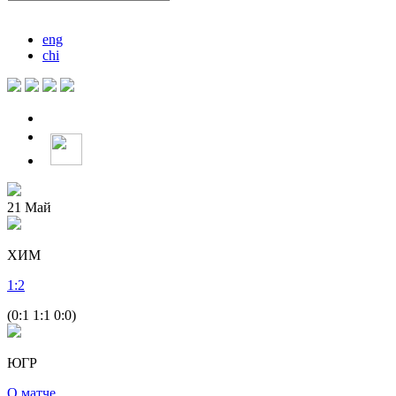
eng
chi
21
Май
ХИМ
1
:
2
(0:1 1:1 0:0)
ЮГР
О матче