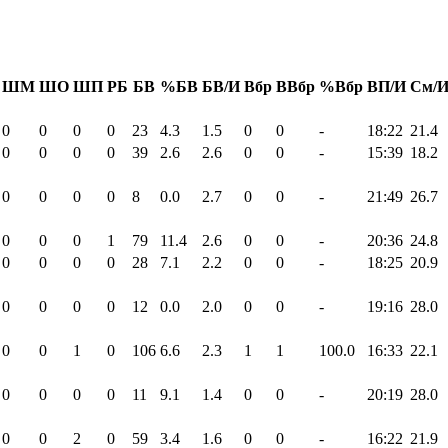
ШМ
ШО
ШП
РБ
БВ
%БВ
БВ/И
Вбр
ВВбр
%Вбр
ВП/И
См/
0
0
0
0
23
4.3
1.5
0
0
-
18:22
21.4
0
0
0
0
39
2.6
2.6
0
0
-
15:39
18.2
0
0
0
0
8
0.0
2.7
0
0
-
21:49
26.7
0
0
0
1
79
11.4
2.6
0
0
-
20:36
24.8
0
0
0
0
28
7.1
2.2
0
0
-
18:25
20.9
0
0
0
0
12
0.0
2.0
0
0
-
19:16
28.0
0
0
1
0
106
6.6
2.3
1
1
100.0
16:33
22.1
0
0
0
0
11
9.1
1.4
0
0
-
20:19
28.0
0
0
2
0
59
3.4
1.6
0
0
-
16:22
21.9