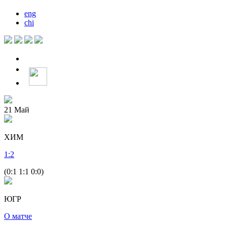
eng
chi
21
Май
ХИМ
1
:
2
(0:1 1:1 0:0)
ЮГР
О матче