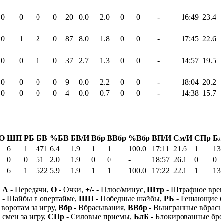
0
0
0
0
20
0.0
2.0
0
0
-
16:49
23.4
0
1
2
0
87
8.0
1.8
0
0
-
17:45
22.6
0
0
1
0
37
2.7
1.3
0
0
-
14:57
19.5
0
0
0
0
9
0.0
2.2
0
0
-
18:04
20.2
0
0
0
0
4
0.0
0.7
0
0
-
14:38
15.7
О
ШП
РБ
БВ
%БВ
БВ/И
Вбр
ВВбр
%Вбр
ВП/И
См/И
СПр
Б
6
1
471
6.4
1.9
1
1
100.0
17:11
21.6
1
13
0
0
51
2.0
1.9
0
0
-
18:57
26.1
0
0
6
1
522
5.9
1.9
1
1
100.0
17:22
22.1
1
13
,
А
- Передачи,
О
- Очки,
+/-
- Плюс/минус,
Штр
- Штрафное вре
О
- Шайбы в овертайме,
ШП
- Победные шайбы,
РБ
- Решающие 
 воротам за игру,
Вбр
- Вбрасывания,
ВВбр
- Выигранные вбрас
 смен за игру,
СПр
- Силовые приемы,
БлБ
- Блокированные бр