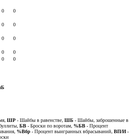
0
0
0
0
0
0
0
0
0
0
лБ
мя,
ШР
- Шайбы в равенстве,
ШБ
- Шайбы, заброшенные в
буллиты,
БВ
- Броски по воротам,
%БВ
- Процент
ывания,
%Вбр
- Процент выигранных вбрасываний,
ВП/И
-
оски