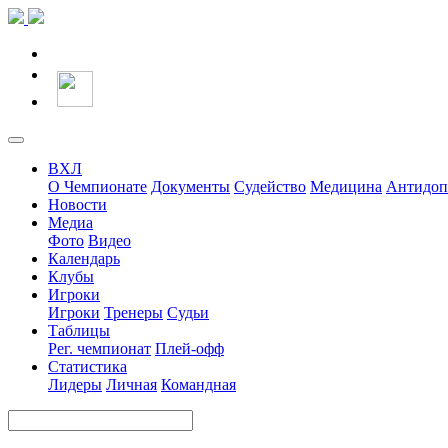
ВХЛ
О Чемпионате
Документы
Судейство
Медицина
Антидоп
Новости
Медиа
Фото
Видео
Календарь
Клубы
Игроки
Игроки
Тренеры
Судьи
Таблицы
Рег. чемпионат
Плей-офф
Статистика
Лидеры
Личная
Командная