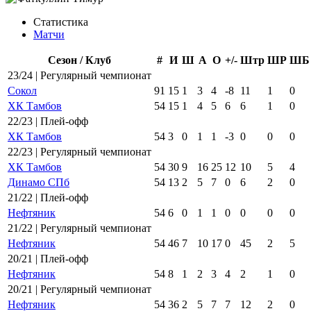
Статистика
Матчи
Сезон / Клуб
#
И
Ш
А
О
+/-
Штр
ШР
ШБ
23/24 | Регулярный чемпионат
Сокол
91
15
1
3
4
-8
11
1
0
ХК Тамбов
54
15
1
4
5
6
6
1
0
22/23 | Плей-офф
ХК Тамбов
54
3
0
1
1
-3
0
0
0
22/23 | Регулярный чемпионат
ХК Тамбов
54
30
9
16
25
12
10
5
4
Динамо СПб
54
13
2
5
7
0
6
2
0
21/22 | Плей-офф
Нефтяник
54
6
0
1
1
0
0
0
0
21/22 | Регулярный чемпионат
Нефтяник
54
46
7
10
17
0
45
2
5
20/21 | Плей-офф
Нефтяник
54
8
1
2
3
4
2
1
0
20/21 | Регулярный чемпионат
Нефтяник
54
36
2
5
7
7
12
2
0