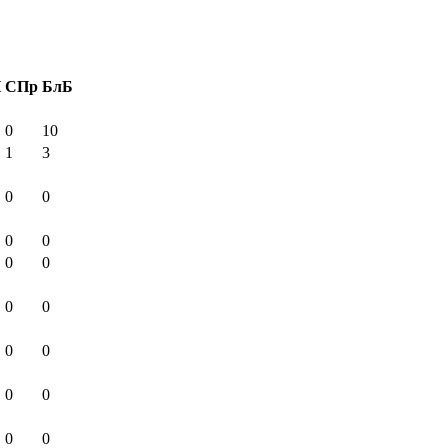
И
СПр
БлБ
0
10
1
3
0
0
0
0
0
0
0
0
0
0
0
0
0
0