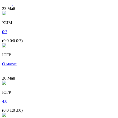
23
Май
ХИМ
0
:
3
(0:0 0:0 0:3)
ЮГР
О матче
26
Май
ЮГР
4
:
0
(0:0 1:0 3:0)