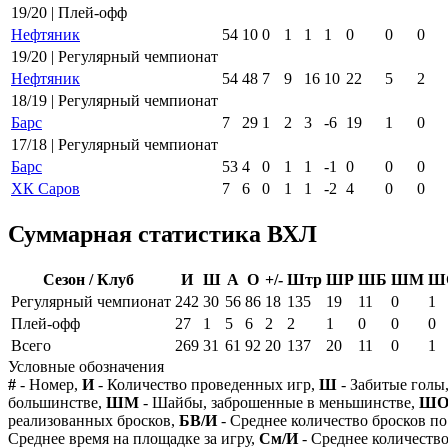
19/20 | Плей-офф
Нефтяник
54
10
0
1
1
1
0
0
0
19/20 | Регулярный чемпионат
Нефтяник
54
48
7
9
16
10
22
5
2
18/19 | Регулярный чемпионат
Барс
7
29
1
2
3
-6
19
1
0
17/18 | Регулярный чемпионат
Барс
53
4
0
1
1
-1
0
0
0
ХК Саров
7
6
0
1
1
-2
4
0
0
Суммарная статистика ВХЛ
Сезон / Клуб
И
Ш
А
О
+/-
Штр
ШР
ШБ
ШМ
Ш
Регулярный чемпионат
242
30
56
86
18
135
19
11
0
1
Плей-офф
27
1
5
6
2
2
1
0
0
0
Всего
269
31
61
92
20
137
20
11
0
1
Условные обозначения
#
- Номер,
И
- Количество проведенных игр,
Ш
- Забитые голы
большинстве,
ШМ
- Шайбы, заброшенные в меньшинстве,
Ш
реализованных бросков,
БВ/И
- Среднее количество бросков по
Среднее время на площадке за игру,
См/И
- Среднее количество