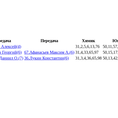
редача
Передача
Химик
Юг
 Алексей(4)
31,2,5,6,13,76
50,11,57
в Георгий(6)
67.Афанасьев Максим А.(6)
31,4,33,65,97
50,15,17
Даниил О.(7)
36.Лукин Константин(6)
31,3,4,36,65,98
50,13,42