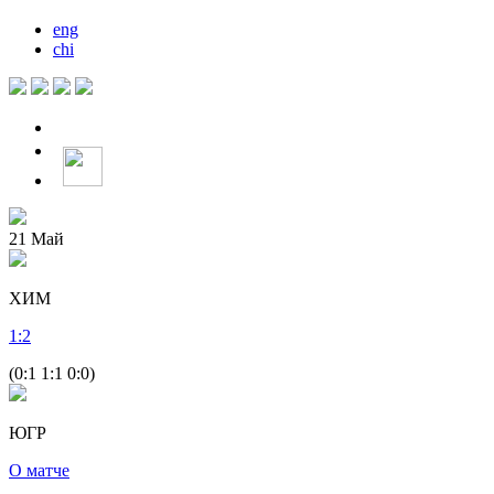
eng
chi
21
Май
ХИМ
1
:
2
(0:1 1:1 0:0)
ЮГР
О матче