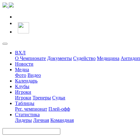
ВХЛ
О Чемпионате
Документы
Судейство
Медицина
Антидоп
Новости
Медиа
Фото
Видео
Календарь
Клубы
Игроки
Игроки
Тренеры
Судьи
Таблицы
Рег. чемпионат
Плей-офф
Статистика
Лидеры
Личная
Командная