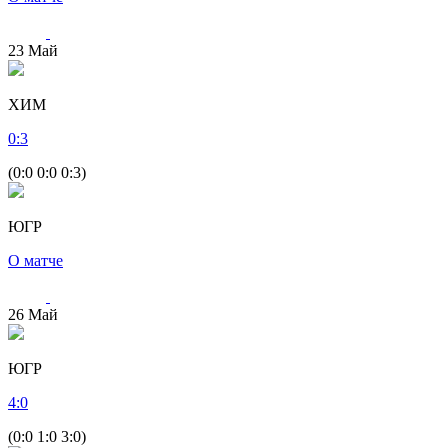
23
Май
ХИМ
0
:
3
(0:0 0:0 0:3)
ЮГР
О матче
26
Май
ЮГР
4
:
0
(0:0 1:0 3:0)