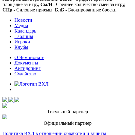
площадке за игру,
См/И
- Среднее количество смен за игру,
СПр
- Силовые приемы,
БлБ
- Блокированные броски
Новости
Медиа
Календарь
Таблицы
Игроки
Клубы
О Чемпионате
Документы
Антидопинг
Судейство
Титульный партнер
Официальный партнер
Политика ВХЛ в отношении обработки и защиты