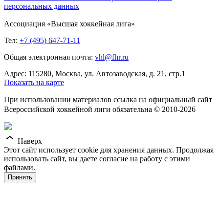
персональных данных
Ассоциация «Высшая хоккейная лига»
Тел:
+7 (495) 647-71-11
Общая электронная почта:
vhl@fhr.ru
Адрес: 115280, Москва, ул. Автозаводская, д. 21, стр.1
Показать на карте
При использовании материалов ссылка на официальный сайт
Всероссийской хоккейной лиги обязательна © 2010-2026
Наверх
Этот сайт использует cookie для хранения данных. Продолжая
использовать сайт, вы даете согласие на работу с этими
файлами.
Принять