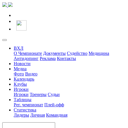
ВХЛ
О Чемпионате
Документы
Судейство
Медицина
Антидопинг
Реклама
Контакты
Новости
Медиа
Фото
Видео
Календарь
Клубы
Игроки
Игроки
Тренеры
Судьи
Таблицы
Рег. чемпионат
Плей-офф
Статистика
Лидеры
Личная
Командная