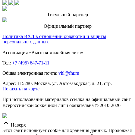
Титульный партнер
Официальный партнер
Политика ВХЛ в отношении обработки и защиты
персональных данных
Ассоциация «Высшая хоккейная лига»
Тел:
+7 (495) 647-71-11
Общая электронная почта:
vhl@fhr.ru
Адрес: 115280, Москва, ул. Автозаводская, д. 21, стр.1
Показать на карте
При использовании материалов ссылка на официальный сайт
Всероссийской хоккейной лиги обязательна © 2010-2026
Наверх
Этот сайт использует cookie для хранения данных. Продолжая