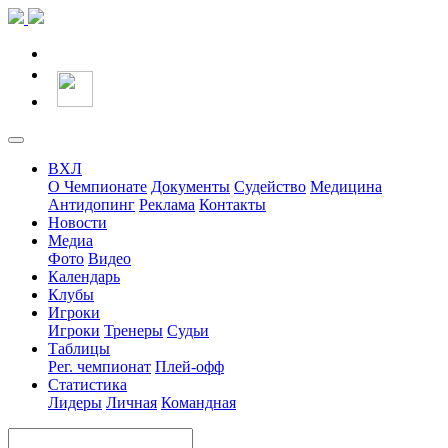
ВХЛ
О Чемпионате
Документы
Судейство
Медицина
Антидопинг
Реклама
Контакты
Новости
Медиа
Фото
Видео
Календарь
Клубы
Игроки
Игроки
Тренеры
Судьи
Таблицы
Рег. чемпионат
Плей-офф
Статистика
Лидеры
Личная
Командная