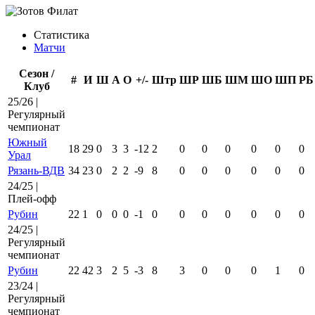
Статистика
Матчи
Сезон /
#
И
Ш
А
О
+/-
Штр
ШР
ШБ
ШМ
ШО
ШП
РБ
Клуб
25/26 |
Регулярный
чемпионат
Южный
18
29
0
3
3
-12
2
0
0
0
0
0
0
Урал
Рязань-ВДВ
34
23
0
2
2
-9
8
0
0
0
0
0
0
24/25 |
Плей-офф
Рубин
22
1
0
0
0
-1
0
0
0
0
0
0
0
24/25 |
Регулярный
чемпионат
Рубин
22
42
3
2
5
-3
8
3
0
0
0
1
0
23/24 |
Регулярный
чемпионат