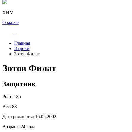
ХИМ
О матче
Главная
Игроки
Зотов Филат
Зотов Филат
Защитник
Рост:
185
Вес:
88
Дата рождения:
16.05.2002
Возраст:
24 года