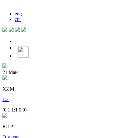
eng
chi
21
Май
ХИМ
1
:
2
(0:1 1:1 0:0)
ЮГР
О матче