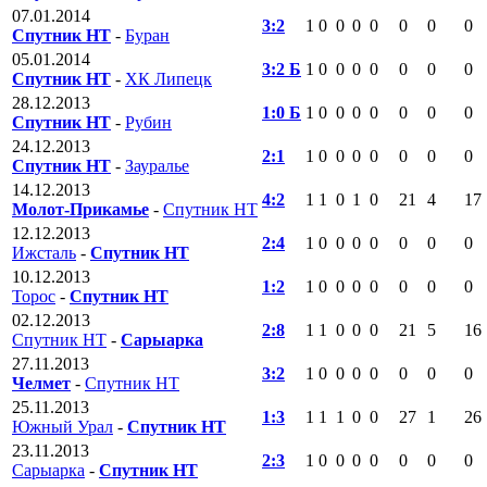
07.01.2014
3:2
1
0
0
0
0
0
0
0
Спутник НТ
-
Буран
05.01.2014
3:2 Б
1
0
0
0
0
0
0
0
Спутник НТ
-
ХК Липецк
28.12.2013
1:0 Б
1
0
0
0
0
0
0
0
Спутник НТ
-
Рубин
24.12.2013
2:1
1
0
0
0
0
0
0
0
Спутник НТ
-
Зауралье
14.12.2013
4:2
1
1
0
1
0
21
4
17
Молот-Прикамье
-
Спутник НТ
12.12.2013
2:4
1
0
0
0
0
0
0
0
Ижсталь
-
Спутник НТ
10.12.2013
1:2
1
0
0
0
0
0
0
0
Торос
-
Спутник НТ
02.12.2013
2:8
1
1
0
0
0
21
5
16
Спутник НТ
-
Сарыарка
27.11.2013
3:2
1
0
0
0
0
0
0
0
Челмет
-
Спутник НТ
25.11.2013
1:3
1
1
1
0
0
27
1
26
Южный Урал
-
Спутник НТ
23.11.2013
2:3
1
0
0
0
0
0
0
0
Сарыарка
-
Спутник НТ