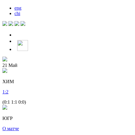
eng
chi
21
Май
ХИМ
1
:
2
(0:1 1:1 0:0)
ЮГР
О матче