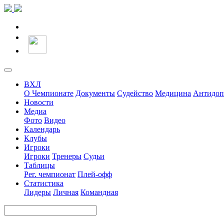
ВХЛ
О Чемпионате
Документы
Судейство
Медицина
Антидоп
Новости
Медиа
Фото
Видео
Календарь
Клубы
Игроки
Игроки
Тренеры
Судьи
Таблицы
Рег. чемпионат
Плей-офф
Статистика
Лидеры
Личная
Командная