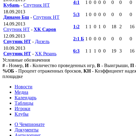
4:1
1
0
0
0
0
0
0
0
Кубань
-
Спутник НТ
18.09.2013
5:3
1
0
0
0
0
0
0
0
Динамо Бш
-
Спутник НТ
14.09.2013
1:2
1
1
0
1
0
18
2
16
Спутник НТ
-
ХК Саров
12.09.2013
2:1 Б
1
0
0
0
0
0
0
0
Спутник НТ
-
Дизель
10.09.2013
6:3
1
1
1
0
0
19
3
16
Спутник НТ
-
ХК Рязань
Условные обозначения
#
- Номер,
И
- Количество проведенных игр,
В
- Выигрыши,
П
%ОБ
- Процент отраженных бросков,
КН
- Коэффициент над
площадке
Новости
Медиа
Календарь
Таблицы
Игроки
Клубы
О Чемпионате
Документы
Антидопинг