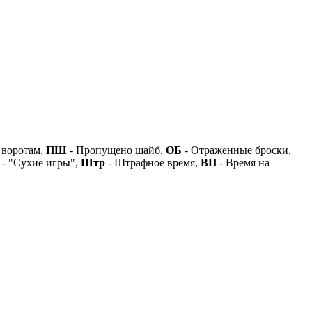
 воротам,
ПШ
- Пропущено шайб,
ОБ
- Отраженные броски,
- "Сухие игры",
Штр
- Штрафное время,
ВП
- Время на