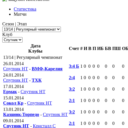
Статистика
Матчи
Сезон | Этап
Клуб
Дата
Счет
#
И
В
П
ИБ
БВ
ПШ
О
Клубы
13/14 | Регулярный чемпионат
26.01.2014
3:4 Б
1
0
0
0
0
0
0
0
Спутник НТ
-
ВМФ-Карелия
24.01.2014
2:4
1
0
0
0
0
0
0
0
Спутник НТ
-
ТХК
17.01.2014
3:2
1
0
0
0
0
0
0
0
Ермак
-
Спутник НТ
15.01.2014
2:1
1
0
0
0
0
0
0
0
Сокол Кр
-
Спутник НТ
13.01.2014
3:2
1
0
0
0
0
0
0
0
Казцинк-Торпедо
-
Спутник НТ
09.01.2014
2:1
1
0
0
0
0
0
0
0
Спутник НТ
-
Кристалл С