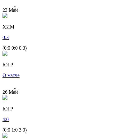
23
Май
ХИМ
0
:
3
(0:0 0:0 0:3)
ЮГР
О матче
26
Май
ЮГР
4
:
0
(0:0 1:0 3:0)