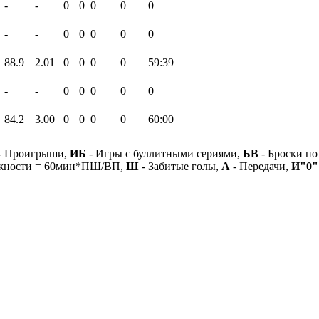
-
-
0
0
0
0
0
-
-
0
0
0
0
0
88.9
2.01
0
0
0
0
59:39
-
-
0
0
0
0
0
84.2
3.00
0
0
0
0
60:00
- Проигрыши,
ИБ
- Игры с буллитными сериями,
БВ
- Броски по
ежности = 60мин*ПШ/ВП,
Ш
- Забитые голы,
А
- Передачи,
И"0"