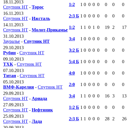
18.11.2013
1:2
1
0
0
0
0
0
0
0
Спутник НТ
-
Торос
16.11.2013
2:3 Б
1
0
0
0
0
0
0
0
Спутник НТ
-
Ижсталь
14.11.2013
1:2
1
1
0
1
0
19
2
17
Спутник НТ
-
Молот-Прикамье
31.10.2013
3:4
1
0
0
0
0
0
0
0
Зауралье
-
Спутник НТ
29.10.2013
3:2 Б
1
0
0
0
0
0
0
0
Рубин
-
Спутник НТ
09.10.2013
5:4 Б
1
0
0
0
0
0
0
0
ТХК
-
Спутник НТ
07.10.2013
4:0
1
0
0
0
0
0
0
0
Титан
-
Спутник НТ
05.10.2013
2:0
1
0
0
0
0
0
0
0
ВМФ-Карелия
-
Спутник НТ
29.09.2013
3:4
1
1
0
0
0
16
3
13
Спутник НТ
-
Ариада
27.09.2013
1:2 Б
1
0
0
0
0
0
0
0
Спутник НТ
-
Нефтяник
25.09.2013
2:3 Б
1
1
0
0
0
28
2
26
Спутник НТ
-
Лада
20.09.2013