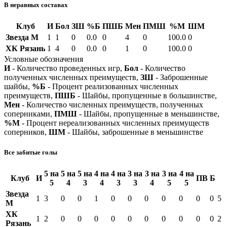
В неравных составах
Клуб
И
Бол
ЗШ
%Б
ПШБ
Мен
ПМШ
%М
ШМ
Звезда М
1
1
0
0.0
0
4
0
100.0
0
ХК Рязань
1
4
0
0.0
0
1
0
100.0
0
Условные обозначения
И
- Количество проведенных игр,
Бол
- Количество
полученных численных преимуществ,
ЗШ
- Заброшенные
шайбы,
%Б
- Процент реализованных численных
преимуществ,
ПШБ
- Шайбы, пропущенные в большинстве,
Мен
- Количество численных преимуществ, полученных
соперниками,
ПМШ
- Шайбы, пропущенные в меньшинстве,
%М
- Процент нереализованных численных преимуществ
соперников,
ШМ
- Шайбы, заброшенные в меньшинстве
Все забитые голы
5 на
5 на
5 на
4 на
4 на
3 на
3 на
3 на
4 на
Клуб
И
ПВ
Б
5
4
3
4
3
3
4
5
5
Звезда
1
3
0
0
1
0
0
0
0
0
0
0
5
М
ХК
1
2
0
0
0
0
0
0
0
0
0
0
2
Рязань