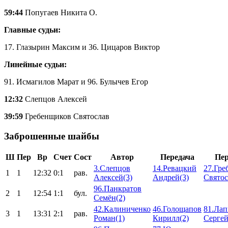
59:44
Попугаев Никита О.
Главные судьи:
17. Глазырин Максим и 36. Цицаров Виктор
Линейные судьи:
91. Исмагилов Марат и 96. Булычев Егор
12:32
Слепцов Алексей
39:59
Гребенщиков Святослав
Заброшенные шайбы
Ш
Пер
Вр
Счет
Сост
Автор
Передача
Пер
3.Слепцов
14.Ревацкий
27.Гре
1
1
12:32
0:1
рав.
Алексей(3)
Андрей(3)
Святос
96.Панкратов
2
1
12:54
1:1
бул.
Семён(2)
42.Калиниченко
46.Голощапов
81.Ла
3
1
13:31
2:1
рав.
Роман(1)
Кирилл(2)
Сергей