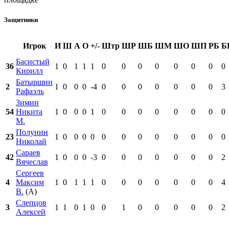
Защитники
Игрок
И
Ш
А
О
+/-
Штр
ШР
ШБ
ШМ
ШО
ШП
РБ
Б
Басистый
36
1
0
1
1
1
0
0
0
0
0
0
0
0
Кирилл
Батыршин
2
1
0
0
0
-4
0
0
0
0
0
0
0
3
Рафаэль
Зимин
54
Никита
1
0
0
0
1
0
0
0
0
0
0
0
0
М.
Полунин
23
1
0
0
0
0
0
0
0
0
0
0
0
0
Николай
Сараев
42
1
0
0
0
-3
0
0
0
0
0
0
0
2
Вячеслав
Сергеев
4
Максим
1
0
1
1
1
0
0
0
0
0
0
0
4
В.
(А)
Слепцов
3
1
1
0
1
0
0
1
0
0
0
0
0
2
Алексей