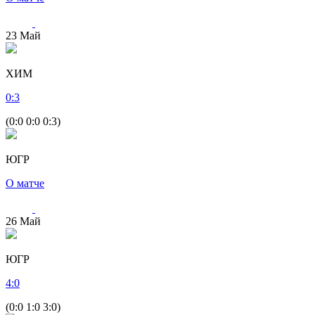
23
Май
ХИМ
0
:
3
(0:0 0:0 0:3)
ЮГР
О матче
26
Май
ЮГР
4
:
0
(0:0 1:0 3:0)