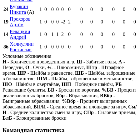
Куракин
24
1
0
0
0
0
0
0
0
0
0
0
0
Никита
(А)
Прохоров
19
1
0
0
0
-2
2
0
0
0
0
0
0
Артём
Ревацкий
14
1
0
1
1
2
0
0
0
0
0
0
0
Андрей
Халиуллин
86
1
0
0
0
0
0
0
0
0
0
0
0
Ростислав
Условные обозначения
И
- Количество проведенных игр,
Ш
- Забитые голы,
А
-
Передачи,
О
- Очки,
+/-
- Плюс/минус,
Штр
- Штрафное
время,
ШР
- Шайбы в равенстве,
ШБ
- Шайбы, заброшенные
в большинстве,
ШМ
- Шайбы, заброшенные в меньшинстве,
ШО
- Шайбы в овертайме,
ШП
- Победные шайбы,
РБ
-
Решающие буллиты,
БВ
- Броски по воротам,
%БВ
- Процент
реализованных бросков,
Вбр
- Вбрасывания,
ВВбр
-
Выигранные вбрасывания,
%Вбр
- Процент выигранных
вбрасываний,
ВП/И
- Среднее время на площадке за игру,
См/
И
- Среднее количество смен за игру,
СПр
- Силовые приемы,
БлБ
- Блокированные броски
Командная статистика