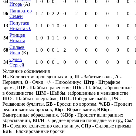
64
1
0
0
0
1
0
0
0
0
0
0
0
Игорь
(А)
Панкратов
96
1
2
0
2
2
0
2
0
0
0
1
0
Семён
Попугаев
13
1
1
0
1
0
0
1
0
0
0
0
0
Никита О.
Ртищев
54
1
0
1
1
1
0
0
0
0
0
0
0
Никита
Силаев
68
1
0
0
0
1
2
0
0
0
0
0
0
Иван
(К)
Сулев
34
1
0
0
0
1
0
0
0
0
0
0
0
Сергей
Условные обозначения
И
- Количество проведенных игр,
Ш
- Забитые голы,
А
-
Передачи,
О
- Очки,
+/-
- Плюс/минус,
Штр
- Штрафное
время,
ШР
- Шайбы в равенстве,
ШБ
- Шайбы, заброшенные
в большинстве,
ШМ
- Шайбы, заброшенные в меньшинстве,
ШО
- Шайбы в овертайме,
ШП
- Победные шайбы,
РБ
-
Решающие буллиты,
БВ
- Броски по воротам,
%БВ
- Процент
реализованных бросков,
Вбр
- Вбрасывания,
ВВбр
-
Выигранные вбрасывания,
%Вбр
- Процент выигранных
вбрасываний,
ВП/И
- Среднее время на площадке за игру,
См/
И
- Среднее количество смен за игру,
СПр
- Силовые приемы,
БлБ
- Блокированные броски