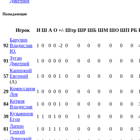
Дмитрий
Нападающие
Игрок
И
Ш
А
О
+/-
Штр
ШР
ШБ
ШМ
ШО
ШП
РБ
Барулин
92
Владислав
1
0
0
0
-2
0
0
0
0
0
0
0
Ю.
Зуган
91
1
0
0
0
0
0
0
0
0
0
0
0
Дмитрий
Каницкий
57
Евгений
1
0
0
0
1
0
0
0
0
0
0
0
(А)
Комиссаров
29
1
0
0
0
0
0
0
0
0
0
0
0
Лев
Котков
84
1
0
0
0
1
0
0
0
0
0
0
0
Владислав
Кузьминов
39
1
1
0
1
0
0
1
0
0
0
0
0
Егор
Лапин
81
1
0
1
1
1
0
0
0
0
0
0
0
Сергей
Левицкий