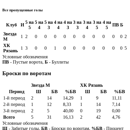
Все пропущенные голы
5 на
5 на
5 на
4 на
4 на
3 на
3 на
3 на
4 на
Клуб
И
ПВ
Б
5
4
3
4
3
3
4
5
5
Звезда
1
2
0
0
0
0
0
0
0
0
0
0
2
М
ХК
1
3
0
0
1
0
0
0
0
0
0
0
5
Рязань
Условные обозначения
ПВ
- Пустые ворота,
Б
- Буллиты
Броски по воротам
Звезда М
ХК Рязань
Период
Ш
БВ
%БВ
Ш
БВ
%БВ
1-й период
2
14
14,29
1
9
11,11
2-й период
1
12
8,33
1
14
7,14
3-й период
2
5
40,00
0
19
0,00
Всего
5
31
16,13
2
42
4,76
Условные обозначения
Ш
- Забитые голы,
БВ
- Броски по воротам,
%БВ
- Процент