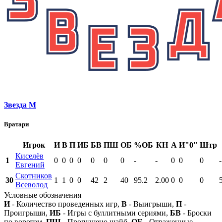
Звезда М
Вратари
Игрок
И
В
П
ИБ
БВ
ПШ
ОБ
%ОБ
КН
А
И"0"
Штр
Киселёв
1
0
0
0
0
0
0
0
-
-
0
0
0
-
Евгений
Скотников
30
1
1
0
0
42
2
40
95.2
2.00
0
0
0
Всеволод
Условные обозначения
И
- Количество проведенных игр,
В
- Выигрыши,
П
-
Проигрыши,
ИБ
- Игры с буллитными сериями,
БВ
- Броски
по воротам,
ПШ
- Пропущено шайб,
ОБ
- Отраженные