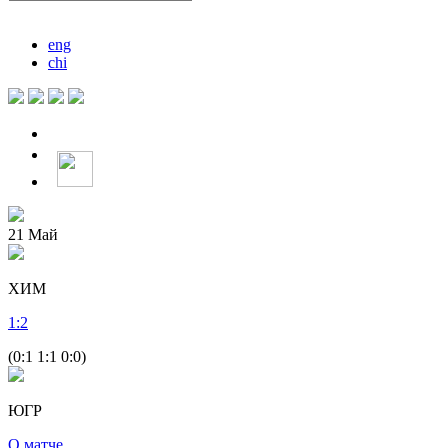
eng
chi
21
Май
ХИМ
1
:
2
(0:1 1:1 0:0)
ЮГР
О матче