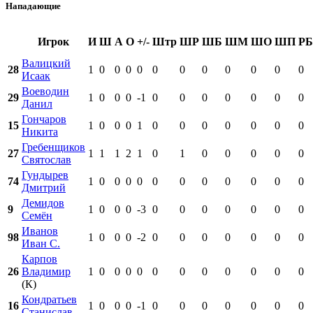
Нападающие
Игрок
И
Ш
А
О
+/-
Штр
ШР
ШБ
ШМ
ШО
ШП
РБ
Валицкий
28
1
0
0
0
0
0
0
0
0
0
0
0
Исаак
Воеводин
29
1
0
0
0
-1
0
0
0
0
0
0
0
Данил
Гончаров
15
1
0
0
0
1
0
0
0
0
0
0
0
Никита
Гребенщиков
27
1
1
1
2
1
0
1
0
0
0
0
0
Святослав
Гундырев
74
1
0
0
0
0
0
0
0
0
0
0
0
Дмитрий
Демидов
9
1
0
0
0
-3
0
0
0
0
0
0
0
Семён
Иванов
98
1
0
0
0
-2
0
0
0
0
0
0
0
Иван С.
Карпов
26
Владимир
1
0
0
0
0
0
0
0
0
0
0
0
(К)
Кондратьев
16
1
0
0
0
-1
0
0
0
0
0
0
0
Станислав