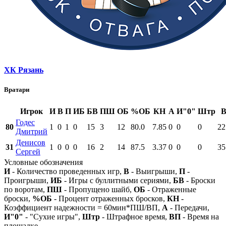
ХК Рязань
Вратари
Игрок
И
В
П
ИБ
БВ
ПШ
ОБ
%ОБ
КН
А
И"0"
Штр
Годес
80
1
0
1
0
15
3
12
80.0
7.85
0
0
0
22
Дмитрий
Денисов
31
1
0
0
0
16
2
14
87.5
3.37
0
0
0
35
Сергей
Условные обозначения
И
- Количество проведенных игр,
В
- Выигрыши,
П
-
Проигрыши,
ИБ
- Игры с буллитными сериями,
БВ
- Броски
по воротам,
ПШ
- Пропущено шайб,
ОБ
- Отраженные
броски,
%ОБ
- Процент отраженных бросков,
КН
-
Коэффициент надежности = 60мин*ПШ/ВП,
А
- Передачи,
И"0"
- "Сухие игры",
Штр
- Штрафное время,
ВП
- Время на
площадке