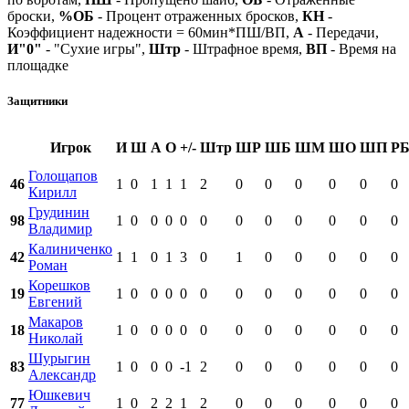
броски,
%ОБ
- Процент отраженных бросков,
КН
-
Коэффициент надежности = 60мин*ПШ/ВП,
А
- Передачи,
И"0"
- "Сухие игры",
Штр
- Штрафное время,
ВП
- Время на
площадке
Защитники
Игрок
И
Ш
А
О
+/-
Штр
ШР
ШБ
ШМ
ШО
ШП
Р
Голощапов
46
1
0
1
1
1
2
0
0
0
0
0
0
Кирилл
Грудинин
98
1
0
0
0
0
0
0
0
0
0
0
0
Владимир
Калиниченко
42
1
1
0
1
3
0
1
0
0
0
0
0
Роман
Корешков
19
1
0
0
0
0
0
0
0
0
0
0
0
Евгений
Макаров
18
1
0
0
0
0
0
0
0
0
0
0
0
Николай
Шурыгин
83
1
0
0
0
-1
2
0
0
0
0
0
0
Александр
Юшкевич
77
1
0
2
2
1
2
0
0
0
0
0
0