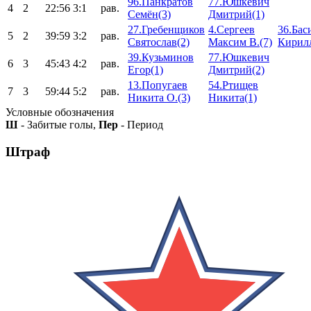
96.Панкратов
77.Юшкевич
4
2
22:56
3:1
рав.
Семён(3)
Дмитрий(1)
27.Гребенщиков
4.Сергеев
36.Бас
5
2
39:59
3:2
рав.
Святослав(2)
Максим В.(7)
Кирилл
39.Кузьминов
77.Юшкевич
6
3
45:43
4:2
рав.
Егор(1)
Дмитрий(2)
13.Попугаев
54.Ртищев
7
3
59:44
5:2
рав.
Никита О.(3)
Никита(1)
Условные обозначения
Ш
- Забитые голы,
Пер
- Период
Штраф