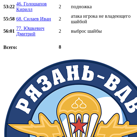
46. Голощапов
53:22
2
подножка
Кирилл
атака игрока не владеющего
55:58
68. Силаев Иван
2
шайбой
77. Юшкевич
56:01
2
выброс шайбы
Дмитрий
8
Всего: