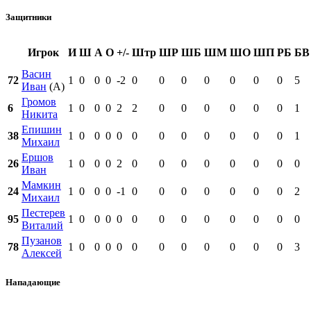
Защитники
Игрок
И
Ш
А
О
+/-
Штр
ШР
ШБ
ШМ
ШО
ШП
РБ
БВ
Васин
72
1
0
0
0
-2
0
0
0
0
0
0
0
5
Иван
(А)
Громов
6
1
0
0
0
2
2
0
0
0
0
0
0
1
Никита
Епишин
38
1
0
0
0
0
0
0
0
0
0
0
0
1
Михаил
Ершов
26
1
0
0
0
2
0
0
0
0
0
0
0
0
Иван
Мамкин
24
1
0
0
0
-1
0
0
0
0
0
0
0
2
Михаил
Пестерев
95
1
0
0
0
0
0
0
0
0
0
0
0
0
Виталий
Пузанов
78
1
0
0
0
0
0
0
0
0
0
0
0
3
Алексей
Нападающие