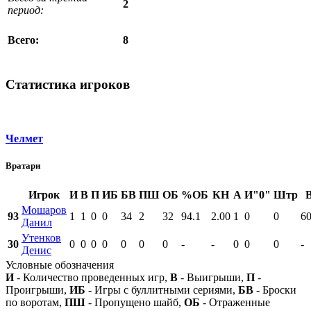
2
период:
8
Всего:
Статистика игроков
Челмет
Вратари
Игрок
И
В
П
ИБ
БВ
ПШ
ОБ
%ОБ
КН
А
И"0"
Штр
Мошаров
93
1
1
0
0
34
2
32
94.1
2.00
1
0
0
60
Данил
Утенков
30
0
0
0
0
0
0
0
-
-
0
0
0
-
Денис
Условные обозначения
И
- Количество проведенных игр,
В
- Выигрыши,
П
-
Проигрыши,
ИБ
- Игры с буллитными сериями,
БВ
- Броски
по воротам,
ПШ
- Пропущено шайб,
ОБ
- Отраженные