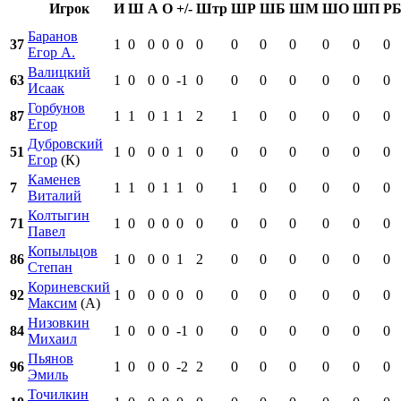
Игрок
И
Ш
А
О
+/-
Штр
ШР
ШБ
ШМ
ШО
ШП
Р
Баранов
37
1
0
0
0
0
0
0
0
0
0
0
0
Егор А.
Валицкий
63
1
0
0
0
-1
0
0
0
0
0
0
0
Исаак
Горбунов
87
1
1
0
1
1
2
1
0
0
0
0
0
Егор
Дубровский
51
1
0
0
0
1
0
0
0
0
0
0
0
Егор
(К)
Каменев
7
1
1
0
1
1
0
1
0
0
0
0
0
Виталий
Колтыгин
71
1
0
0
0
0
0
0
0
0
0
0
0
Павел
Копыльцов
86
1
0
0
0
1
2
0
0
0
0
0
0
Степан
Кориневский
92
1
0
0
0
0
0
0
0
0
0
0
0
Максим
(А)
Низовкин
84
1
0
0
0
-1
0
0
0
0
0
0
0
Михаил
Пьянов
96
1
0
0
0
-2
2
0
0
0
0
0
0
Эмиль
Точилкин