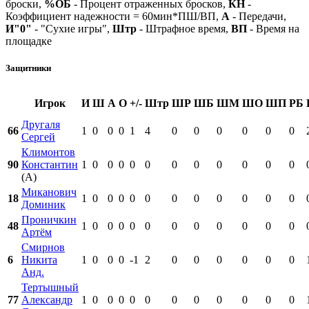
броски,
%ОБ
- Процент отраженных бросков,
КН
-
Коэффициент надежности = 60мин*ПШ/ВП,
А
- Передачи,
И"0"
- "Сухие игры",
Штр
- Штрафное время,
ВП
- Время на
площадке
Защитники
Игрок
И
Ш
А
О
+/-
Штр
ШР
ШБ
ШМ
ШО
ШП
РБ
Другаля
66
1
0
0
0
1
4
0
0
0
0
0
0
Сергей
Климонтов
90
Константин
1
0
0
0
0
0
0
0
0
0
0
0
(А)
Миканович
18
1
0
0
0
0
0
0
0
0
0
0
0
Доминик
Проничкин
48
1
0
0
0
0
0
0
0
0
0
0
0
Артём
Смирнов
6
Никита
1
0
0
0
-1
2
0
0
0
0
0
0
Анд.
Тертышный
77
Александр
1
0
0
0
0
0
0
0
0
0
0
0