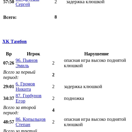
57:50
2
задержка клюшкой
Сергей
8
Всего:
ХК Тамбов
Вр
Игрок
Нарушение
96. Пьянов
опасная игра высоко поднятой
07:26
2
Эмиль
клюшкой
Всего за первый
2
период:
6. Громов
29:01
2
задержка клюшкой
Никита
87. Горбунов
34:37
2
подножка
Егор
Всего за второй
4
период:
86. Копыльцов
опасная игра высоко поднятой
48:57
2
Степан
клюшкой
Всего за третий