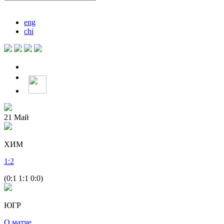
eng
chi
21
Май
ХИМ
1
:
2
(0:1 1:1 0:0)
ЮГР
О матче