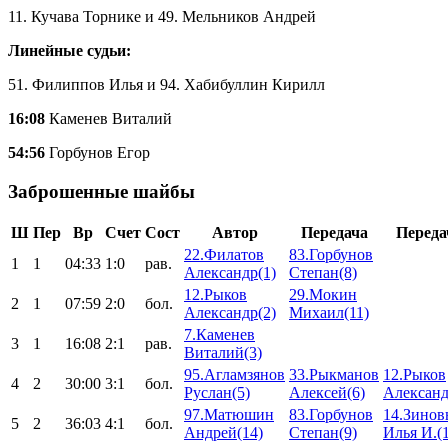
11. Кучава Торнике и 49. Мельников Андрей
Линейные судьи:
51. Филиппов Илья и 94. Хабибуллин Кирилл
16:08
Каменев Виталий
54:56
Горбунов Егор
Заброшенные шайбы
Ш
Пер
Вр
Счет
Сост
Автор
Передача
Переда
22.Филатов
83.Горбунов
1
1
04:33
1:0
рав.
Александр(1)
Степан(8)
12.Рыков
29.Мокин
2
1
07:59
2:0
бол.
Александр(2)
Михаил(11)
7.Каменев
3
1
16:08
2:1
рав.
Виталий(3)
95.Агламзянов
33.Рыкманов
12.Рыков
4
2
30:00
3:1
бол.
Руслан(5)
Алексей(6)
Александ
97.Матюшин
83.Горбунов
14.Зинов
5
2
36:03
4:1
бол.
Андрей(14)
Степан(9)
Илья И.(