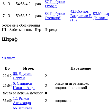
87.Горбунов
6
3
54:56
4:2
рав.
Егор(7)
42.Юсупов
83.Горбунов
93.Моша
7
3
59:53
5:2
рав.
Владислав Р.
Степан(8)
Данил(1)
(13)
Условные обозначения
Ш
- Забитые голы,
Пер
- Период
Штраф
Челмет
Вр
Игрок
Нарушение
66. Другаля
22:12
2
Сергей
6. Смирнов
опасная игра высоко
26:04
2
Никита Анд.
поднятой клюшкой
Всего за первый период:
0
12. Рыков
56:40
2
подножка
Александр
66. Другаля