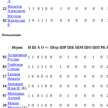
Д.
Филатов
22
1
1
0
1
0
0
1
0
0
0
0
0
Александр
Юсупов
42
Владислав
1
0
1
1
1
0
0
0
0
0
0
0
Р.
Нападающие
Игрок
И
Ш
А
О
+/-
Штр
ШР
ШБ
ШМ
ШО
ШП
РБ
Агламзянов
95
1
1
0
1
0
0
0
1
0
0
1
0
Руслан
Горбунов
83
1
1
2
3
1
0
1
0
0
0
0
0
Степан
Екимов
17
1
0
0
0
-1
0
0
0
0
0
0
0
Никита
Зиновьев
14
1
0
1
1
0
0
0
0
0
0
0
0
Илья И.
(К)
Матюшин
97
1
1
0
1
-1
0
0
1
0
0
0
0
Андрей
Мокин
29
1
0
1
1
0
0
0
0
0
0
0
0
Михаил
(А)