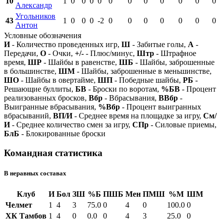
10
1
0
0
0
0
0
0
0
0
0
0
0
Александр
Угольников
43
1
0
0
0
-2
0
0
0
0
0
0
0
Антон
Условные обозначения
И
- Количество проведенных игр,
Ш
- Забитые голы,
А
-
Передачи,
О
- Очки,
+/-
- Плюс/минус,
Штр
- Штрафное
время,
ШР
- Шайбы в равенстве,
ШБ
- Шайбы, заброшенные
в большинстве,
ШМ
- Шайбы, заброшенные в меньшинстве,
ШО
- Шайбы в овертайме,
ШП
- Победные шайбы,
РБ
-
Решающие буллиты,
БВ
- Броски по воротам,
%БВ
- Процент
реализованных бросков,
Вбр
- Вбрасывания,
ВВбр
-
Выигранные вбрасывания,
%Вбр
- Процент выигранных
вбрасываний,
ВП/И
- Среднее время на площадке за игру,
См/
И
- Среднее количество смен за игру,
СПр
- Силовые приемы,
БлБ
- Блокированные броски
Командная статистика
В неравных составах
Клуб
И
Бол
ЗШ
%Б
ПШБ
Мен
ПМШ
%М
ШМ
Челмет
1
4
3
75.0
0
4
0
100.0
0
ХК Тамбов
1
4
0
0.0
0
4
3
25.0
0