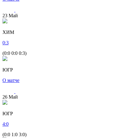
23
Май
ХИМ
0
:
3
(0:0 0:0 0:3)
ЮГР
О матче
26
Май
ЮГР
4
:
0
(0:0 1:0 3:0)