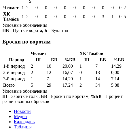
5
Челмет
1
2
0
0
0
0
0
0
0
0
0
0
2
ХК
1
2
0
0
0
0
0
0
0
3
1
0
5
Тамбов
Условные обозначения
ПВ
- Пустые ворота,
Б
- Буллиты
Броски по воротам
Челмет
ХК Тамбов
Период
Ш
БВ
%БВ
Ш
БВ
%БВ
1-й период
2
10
20,00
1
7
14,29
2-й период
2
12
16,67
0
13
0,00
3-й период
1
7
14,29
1
14
7,14
Всего
5
29
17,24
2
34
5,88
Условные обозначения
Ш
- Забитые голы,
БВ
- Броски по воротам,
%БВ
- Процент
реализованных бросков
Новости
Медиа
Календарь
Таблицы