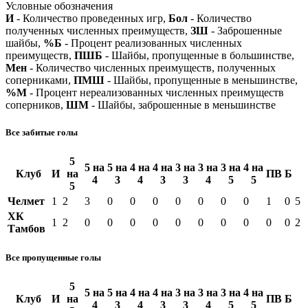
Условные обозначения
И
- Количество проведенных игр,
Бол
- Количество
полученных численных преимуществ,
ЗШ
- Заброшенные
шайбы,
%Б
- Процент реализованных численных
преимуществ,
ПШБ
- Шайбы, пропущенные в большинстве,
Мен
- Количество численных преимуществ, полученных
соперниками,
ПМШ
- Шайбы, пропущенные в меньшинстве,
%М
- Процент нереализованных численных преимуществ
соперников,
ШМ
- Шайбы, заброшенные в меньшинстве
Все забитые голы
5
5 на
5 на
4 на
4 на
3 на
3 на
3 на
4 на
Клуб
И
на
ПВ
Б
4
3
4
3
3
4
5
5
5
Челмет
1
2
3
0
0
0
0
0
0
0
1
0
5
ХК
1
2
0
0
0
0
0
0
0
0
0
0
2
Тамбов
Все пропущенные голы
5
5 на
5 на
4 на
4 на
3 на
3 на
3 на
4 на
Клуб
И
на
ПВ
Б
4
3
4
3
3
4
5
5