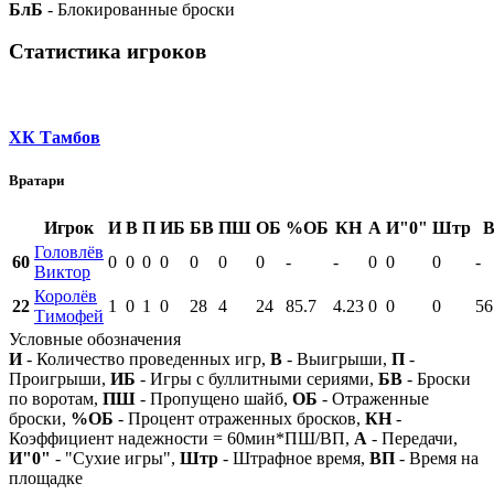
БлБ
- Блокированные броски
Статистика игроков
ХК Тамбов
Вратари
Игрок
И
В
П
ИБ
БВ
ПШ
ОБ
%ОБ
КН
А
И"0"
Штр
Головлёв
60
0
0
0
0
0
0
0
-
-
0
0
0
-
Виктор
Королёв
22
1
0
1
0
28
4
24
85.7
4.23
0
0
0
56
Тимофей
Условные обозначения
И
- Количество проведенных игр,
В
- Выигрыши,
П
-
Проигрыши,
ИБ
- Игры с буллитными сериями,
БВ
- Броски
по воротам,
ПШ
- Пропущено шайб,
ОБ
- Отраженные
броски,
%ОБ
- Процент отраженных бросков,
КН
-
Коэффициент надежности = 60мин*ПШ/ВП,
А
- Передачи,
И"0"
- "Сухие игры",
Штр
- Штрафное время,
ВП
- Время на
площадке