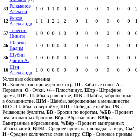
Рыкманов
33
1
0
1
1
0
0
0
0
0
0
0
0
Алексей
Рыков
12
1
1
1
2
1
2
0
1
0
0
0
0
Александр
Телегин
57
1
0
0
0
-1
0
0
0
0
0
0
0
Никита
Шавеко
46
1
0
0
0
0
0
0
0
0
0
0
0
Вадим
Шубин
36
1
0
0
0
0
0
0
0
0
0
0
0
Данил А.
Шэн
16
1
0
0
0
0
0
0
0
0
0
0
0
Александр
Условные обозначения
И
- Количество проведенных игр,
Ш
- Забитые голы,
А
-
Передачи,
О
- Очки,
+/-
- Плюс/минус,
Штр
- Штрафное
время,
ШР
- Шайбы в равенстве,
ШБ
- Шайбы, заброшенные
в большинстве,
ШМ
- Шайбы, заброшенные в меньшинстве,
ШО
- Шайбы в овертайме,
ШП
- Победные шайбы,
РБ
-
Решающие буллиты,
БВ
- Броски по воротам,
%БВ
- Процент
реализованных бросков,
Вбр
- Вбрасывания,
ВВбр
-
Выигранные вбрасывания,
%Вбр
- Процент выигранных
вбрасываний,
ВП/И
- Среднее время на площадке за игру,
См/
И
- Среднее количество смен за игру,
СПр
- Силовые приемы,