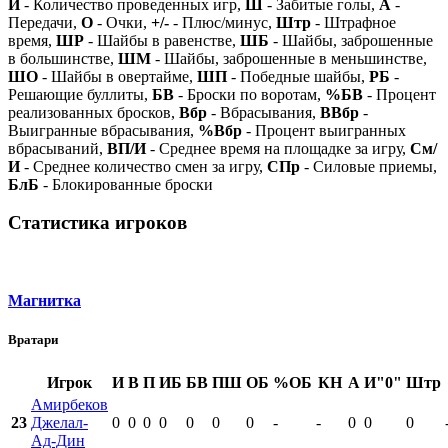
И
- Количество проведенных игр,
Ш
- Забитые голы,
А
-
Передачи,
О
- Очки,
+/-
- Плюс/минус,
Штр
- Штрафное
время,
ШР
- Шайбы в равенстве,
ШБ
- Шайбы, заброшенные
в большинстве,
ШМ
- Шайбы, заброшенные в меньшинстве,
ШО
- Шайбы в овертайме,
ШП
- Победные шайбы,
РБ
-
Решающие буллиты,
БВ
- Броски по воротам,
%БВ
- Процент
реализованных бросков,
Вбр
- Вбрасывания,
ВВбр
-
Выигранные вбрасывания,
%Вбр
- Процент выигранных
вбрасываний,
ВП/И
- Среднее время на площадке за игру,
См/
И
- Среднее количество смен за игру,
СПр
- Силовые приемы,
БлБ
- Блокированные броски
Статистика игроков
Магнитка
Вратари
Игрок
И
В
П
ИБ
БВ
ПШ
ОБ
%ОБ
КН
А
И"0"
Штр
Амирбеков
23
Джелал-
0
0
0
0
0
0
0
-
-
0
0
0
Ад-Дин