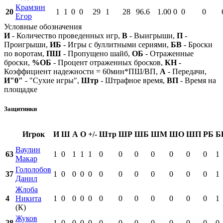
Крамзин
20
1
1
0
0
29
1
28
96.6
1.00
0
0
0
Егор
Условные обозначения
И
- Количество проведенных игр,
В
- Выигрыши,
П
-
Проигрыши,
ИБ
- Игры с буллитными сериями,
БВ
- Броски
по воротам,
ПШ
- Пропущено шайб,
ОБ
- Отраженные
броски,
%ОБ
- Процент отраженных бросков,
КН
-
Коэффициент надежности = 60мин*ПШ/ВП,
А
- Передачи,
И"0"
- "Сухие игры",
Штр
- Штрафное время,
ВП
- Время на
площадке
Защитники
Игрок
И
Ш
А
О
+/-
Штр
ШР
ШБ
ШМ
ШО
ШП
РБ
Б
Ваулин
63
1
0
1
1
1
0
0
0
0
0
0
0
1
Макар
Гололобов
37
1
0
0
0
0
0
0
0
0
0
0
0
1
Данил
Жлоба
4
Никита
1
0
0
0
0
0
0
0
0
0
0
0
1
(К)
Жуков
28
1
0
0
0
0
0
0
0
0
0
0
0
0