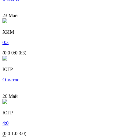
23
Май
ХИМ
0
:
3
(0:0 0:0 0:3)
ЮГР
О матче
26
Май
ЮГР
4
:
0
(0:0 1:0 3:0)