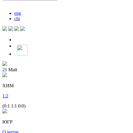
eng
chi
21
Май
ХИМ
1
:
2
(0:1 1:1 0:0)
ЮГР
О матче