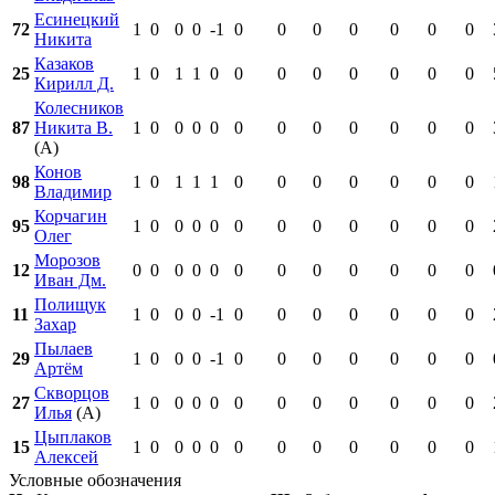
Есинецкий
72
1
0
0
0
-1
0
0
0
0
0
0
0
Никита
Казаков
25
1
0
1
1
0
0
0
0
0
0
0
0
Кирилл Д.
Колесников
87
Никита В.
1
0
0
0
0
0
0
0
0
0
0
0
(А)
Конов
98
1
0
1
1
1
0
0
0
0
0
0
0
Владимир
Корчагин
95
1
0
0
0
0
0
0
0
0
0
0
0
Олег
Морозов
12
0
0
0
0
0
0
0
0
0
0
0
0
Иван Дм.
Полищук
11
1
0
0
0
-1
0
0
0
0
0
0
0
Захар
Пылаев
29
1
0
0
0
-1
0
0
0
0
0
0
0
Артём
Скворцов
27
1
0
0
0
0
0
0
0
0
0
0
0
Илья
(А)
Цыплаков
15
1
0
0
0
0
0
0
0
0
0
0
0
Алексей
Условные обозначения