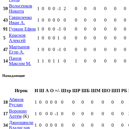
Волосенков
59
1
0
0
0
-1
2
0
0
0
0
0
0
Никита
Гавриленко
43
1
0
0
0
0
0
0
0
0
0
0
0
Иван А.
91
Гуркин Ефим
1
0
0
0
-1
0
0
0
0
0
0
0
Краснов
5
1
0
0
0
1
0
0
0
0
0
0
0
Алексей
Мартынов
47
1
0
0
0
-1
0
0
0
0
0
0
0
Егор А.
Панов
14
1
1
0
1
1
0
1
0
0
0
0
0
Максим М.
Нападающие
Игрок
И
Ш
А
О
+/-
Штр
ШР
ШБ
ШМ
ШО
ШП
РБ
Абянов
18
1
0
0
0
0
0
0
0
0
0
0
0
Руслан
Воронин
17
1
0
0
0
-1
0
0
0
0
0
0
0
Артём
(К)
Джиошвили
34
1
0
0
0
0
0
0
0
0
0
0
0
Владислав