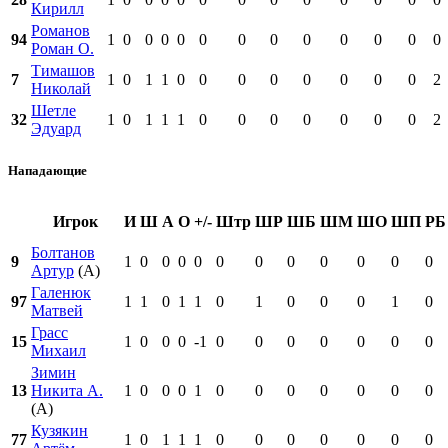
Кирилл
Романов
94
1
0
0
0
0
0
0
0
0
0
0
0
0
Роман О.
Тимашов
7
1
0
1
1
0
0
0
0
0
0
0
0
2
Николай
Шетле
32
1
0
1
1
1
0
0
0
0
0
0
0
2
Эдуард
Нападающие
Игрок
И
Ш
А
О
+/-
Штр
ШР
ШБ
ШМ
ШО
ШП
РБ
Болтанов
9
1
0
0
0
0
0
0
0
0
0
0
0
Артур
(А)
Галенюк
97
1
1
0
1
1
0
1
0
0
0
1
0
Матвей
Грасс
15
1
0
0
0
-1
0
0
0
0
0
0
0
Михаил
Зимин
13
Никита А.
1
0
0
0
1
0
0
0
0
0
0
0
(А)
Кузякин
77
1
0
1
1
1
0
0
0
0
0
0
0