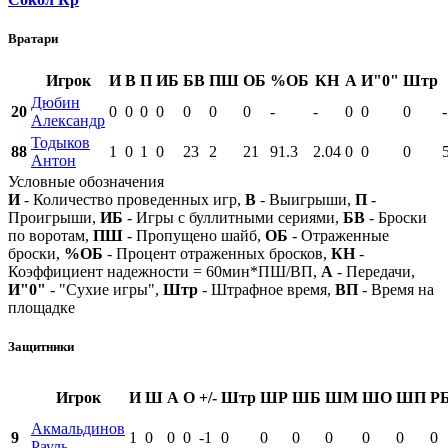
Вратари
Игрок
И
В
П
ИБ
БВ
ПШ
ОБ
%ОБ
КН
А
И"0"
Штр
Дюбин
20
0
0
0
0
0
0
0
-
-
0
0
0
-
Александр
Тодыков
88
1
0
1
0
23
2
21
91.3
2.04
0
0
0
Антон
Условные обозначения
И
- Количество проведенных игр,
В
- Выигрыши,
П
-
Проигрыши,
ИБ
- Игры с буллитными сериями,
БВ
- Броски
по воротам,
ПШ
- Пропущено шайб,
ОБ
- Отраженные
броски,
%ОБ
- Процент отраженных бросков,
КН
-
Коэффициент надежности = 60мин*ПШ/ВП,
А
- Передачи,
И"0"
- "Сухие игры",
Штр
- Штрафное время,
ВП
- Время на
площадке
Защитники
Игрок
И
Ш
А
О
+/-
Штр
ШР
ШБ
ШМ
ШО
ШП
Р
Акмальдинов
9
1
0
0
0
-1
0
0
0
0
0
0
0
Рауль