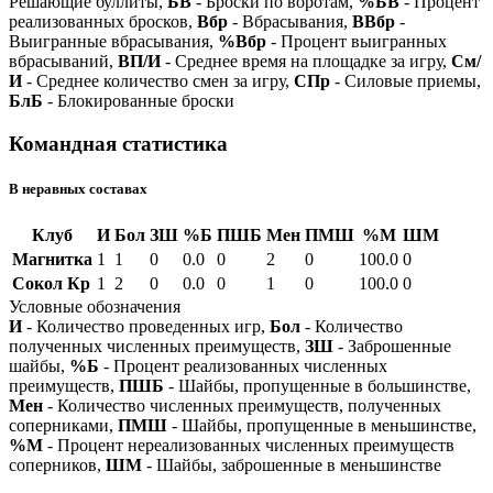
Решающие буллиты,
БВ
- Броски по воротам,
%БВ
- Процент
реализованных бросков,
Вбр
- Вбрасывания,
ВВбр
-
Выигранные вбрасывания,
%Вбр
- Процент выигранных
вбрасываний,
ВП/И
- Среднее время на площадке за игру,
См/
И
- Среднее количество смен за игру,
СПр
- Силовые приемы,
БлБ
- Блокированные броски
Командная статистика
В неравных составах
Клуб
И
Бол
ЗШ
%Б
ПШБ
Мен
ПМШ
%М
ШМ
Магнитка
1
1
0
0.0
0
2
0
100.0
0
Сокол Кр
1
2
0
0.0
0
1
0
100.0
0
Условные обозначения
И
- Количество проведенных игр,
Бол
- Количество
полученных численных преимуществ,
ЗШ
- Заброшенные
шайбы,
%Б
- Процент реализованных численных
преимуществ,
ПШБ
- Шайбы, пропущенные в большинстве,
Мен
- Количество численных преимуществ, полученных
соперниками,
ПМШ
- Шайбы, пропущенные в меньшинстве,
%М
- Процент нереализованных численных преимуществ
соперников,
ШМ
- Шайбы, заброшенные в меньшинстве