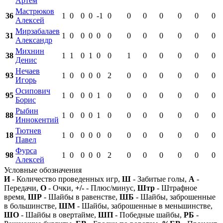
Артём
Мастрюков
36
1
0
0
0
-1
0
0
0
0
0
0
0
Алексей
Мирзабалаев
31
1
0
0
0
0
0
0
0
0
0
0
0
Александр
Михнин
38
1
1
0
1
0
0
1
0
0
0
0
0
Денис
Нечаев
93
1
0
0
0
0
2
0
0
0
0
0
0
Игорь
Осипович
95
1
0
0
0
1
0
0
0
0
0
0
0
Борис
Рыбин
88
1
0
0
0
1
0
0
0
0
0
0
0
Иннокентий
Тютнев
18
1
0
0
0
0
0
0
0
0
0
0
0
Павел
Фурса
98
1
0
0
0
0
2
0
0
0
0
0
0
Алексей
Условные обозначения
И
- Количество проведенных игр,
Ш
- Забитые голы,
А
-
Передачи,
О
- Очки,
+/-
- Плюс/минус,
Штр
- Штрафное
время,
ШР
- Шайбы в равенстве,
ШБ
- Шайбы, заброшенные
в большинстве,
ШМ
- Шайбы, заброшенные в меньшинстве,
ШО
- Шайбы в овертайме,
ШП
- Победные шайбы,
РБ
-