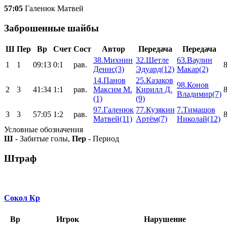
57:05
Галенюк Матвей
Заброшенные шайбы
Ш
Пер
Вр
Счет
Сост
Автор
Передача
Передача
38.Михнин
32.Шетле
63.Ваулин
1
1
09:13
0:1
рав.
8
Денис(3)
Эдуард(12)
Макар(2)
14.Панов
25.Казаков
98.Конов
2
3
41:34
1:1
рав.
Максим М.
Кирилл Д.
8
Владимир(7)
(1)
(9)
97.Галенюк
77.Кузякин
7.Тимашов
3
3
57:05
1:2
рав.
8
Матвей(11)
Артём(7)
Николай(12)
Условные обозначения
Ш
- Забитые голы,
Пер
- Период
Штраф
Сокол Кр
Вр
Игрок
Нарушение