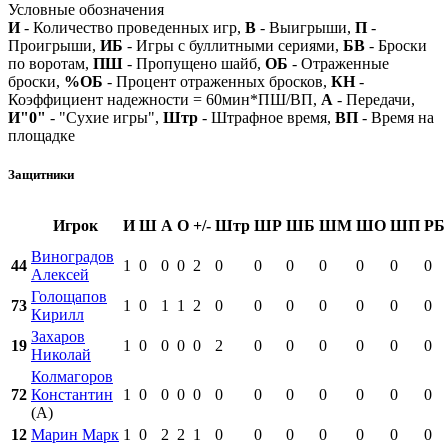
Условные обозначения
И
- Количество проведенных игр,
В
- Выигрыши,
П
-
Проигрыши,
ИБ
- Игры с буллитными сериями,
БВ
- Броски
по воротам,
ПШ
- Пропущено шайб,
ОБ
- Отраженные
броски,
%ОБ
- Процент отраженных бросков,
КН
-
Коэффициент надежности = 60мин*ПШ/ВП,
А
- Передачи,
И"0"
- "Сухие игры",
Штр
- Штрафное время,
ВП
- Время на
площадке
Защитники
Игрок
И
Ш
А
О
+/-
Штр
ШР
ШБ
ШМ
ШО
ШП
РБ
Виноградов
44
1
0
0
0
2
0
0
0
0
0
0
0
Алексей
Голощапов
73
1
0
1
1
2
0
0
0
0
0
0
0
Кирилл
Захаров
19
1
0
0
0
0
2
0
0
0
0
0
0
Николай
Колмагоров
72
Константин
1
0
0
0
0
0
0
0
0
0
0
0
(А)
12
Марин Марк
1
0
2
2
1
0
0
0
0
0
0
0