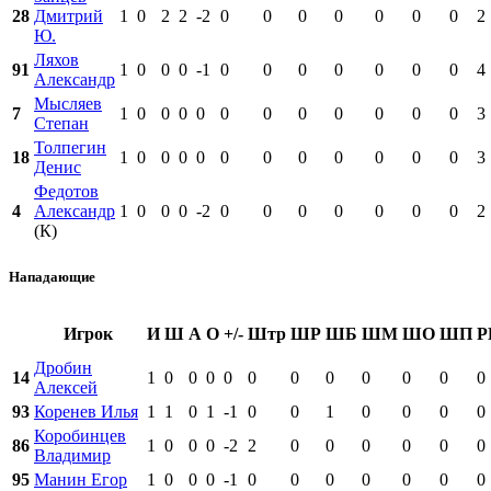
28
Дмитрий
1
0
2
2
-2
0
0
0
0
0
0
0
2
Ю.
Ляхов
91
1
0
0
0
-1
0
0
0
0
0
0
0
4
Александр
Мысляев
7
1
0
0
0
0
0
0
0
0
0
0
0
3
Степан
Толпегин
18
1
0
0
0
0
0
0
0
0
0
0
0
3
Денис
Федотов
4
Александр
1
0
0
0
-2
0
0
0
0
0
0
0
2
(К)
Нападающие
Игрок
И
Ш
А
О
+/-
Штр
ШР
ШБ
ШМ
ШО
ШП
Р
Дробин
14
1
0
0
0
0
0
0
0
0
0
0
0
Алексей
93
Коренев Илья
1
1
0
1
-1
0
0
1
0
0
0
0
Коробинцев
86
1
0
0
0
-2
2
0
0
0
0
0
0
Владимир
95
Манин Егор
1
0
0
0
-1
0
0
0
0
0
0
0