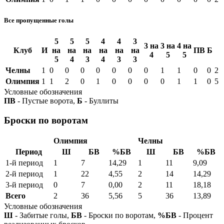
Все пропущенные голы
5
5
5
4
4
3
3 на
3 на
4 на
Клуб
И
на
на
на
на
на
на
ПВ
Б
4
5
5
5
4
3
4
3
3
Челны
1
0
0
0
0
0
0
0
1
1
0
0
2
Олимпия
1
1
2
0
1
0
0
0
0
1
1
0
5
Условные обозначения
ПВ
- Пустые ворота,
Б
- Буллиты
Броски по воротам
Олимпия
Челны
Период
Ш
БВ
%БВ
Ш
БВ
%БВ
1-й период
1
7
14,29
1
11
9,09
2-й период
1
22
4,55
2
14
14,29
3-й период
0
7
0,00
2
11
18,18
Всего
2
36
5,56
5
36
13,89
Условные обозначения
Ш
- Забитые голы,
БВ
- Броски по воротам,
%БВ
- Процент