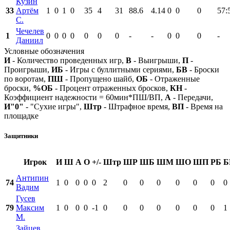
Кузин
33
Артём
1
0
1
0
35
4
31
88.6
4.14
0
0
0
57:
С.
Чечелев
1
0
0
0
0
0
0
0
-
-
0
0
0
-
Даниил
Условные обозначения
И
- Количество проведенных игр,
В
- Выигрыши,
П
-
Проигрыши,
ИБ
- Игры с буллитными сериями,
БВ
- Броски
по воротам,
ПШ
- Пропущено шайб,
ОБ
- Отраженные
броски,
%ОБ
- Процент отраженных бросков,
КН
-
Коэффициент надежности = 60мин*ПШ/ВП,
А
- Передачи,
И"0"
- "Сухие игры",
Штр
- Штрафное время,
ВП
- Время на
площадке
Защитники
Игрок
И
Ш
А
О
+/-
Штр
ШР
ШБ
ШМ
ШО
ШП
РБ
Б
Антипин
74
1
0
0
0
0
2
0
0
0
0
0
0
0
Вадим
Гусев
79
Максим
1
0
0
0
-1
0
0
0
0
0
0
0
1
М.
Зайцев