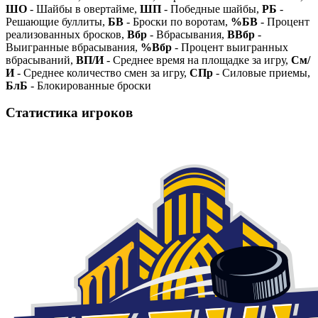
ШО
- Шайбы в овертайме,
ШП
- Победные шайбы,
РБ
-
Решающие буллиты,
БВ
- Броски по воротам,
%БВ
- Процент
реализованных бросков,
Вбр
- Вбрасывания,
ВВбр
-
Выигранные вбрасывания,
%Вбр
- Процент выигранных
вбрасываний,
ВП/И
- Среднее время на площадке за игру,
См/
И
- Среднее количество смен за игру,
СПр
- Силовые приемы,
БлБ
- Блокированные броски
Статистика игроков