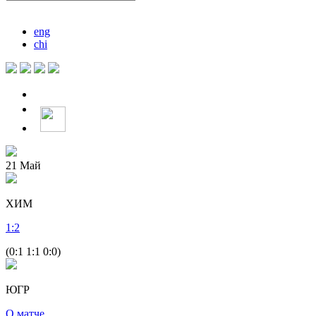
eng
chi
21
Май
ХИМ
1
:
2
(0:1 1:1 0:0)
ЮГР
О матче