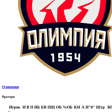
Олимпия
Вратари
Игрок
И
В
П
ИБ
БВ
ПШ
ОБ
%ОБ
КН
А
И"0"
Штр
В