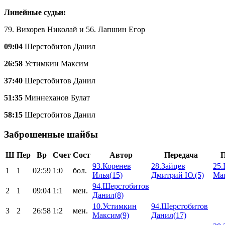
Линейные судьи:
79. Вихорев Николай и 56. Лапшин Егор
09:04
Шерстобитов Данил
26:58
Устимкин Максим
37:40
Шерстобитов Данил
51:35
Миннеханов Булат
58:15
Шерстобитов Данил
Заброшенные шайбы
Ш
Пер
Вр
Счет
Сост
Автор
Передача
П
93.Коренев
28.Зайцев
25.
1
1
02:59
1:0
бол.
Илья(15)
Дмитрий Ю.(5)
Ма
94.Шерстобитов
2
1
09:04
1:1
мен.
Данил(8)
10.Устимкин
94.Шерстобитов
3
2
26:58
1:2
мен.
Максим(9)
Данил(17)