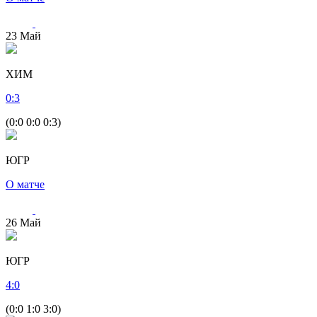
23
Май
ХИМ
0
:
3
(0:0 0:0 0:3)
ЮГР
О матче
26
Май
ЮГР
4
:
0
(0:0 1:0 3:0)