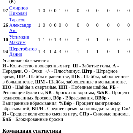
(К)
Смирнов
97
1
0
0
0
1
0
0
0
0
0
0
0
Николай
Тарасов
26
Александр
1
0
0
0
0
0
0
0
0
0
0
0
Ан.
Устимкин
10
1
1
0
1
3
0
0
0
1
0
0
0
Максим
Шерстобитов
94
1
3
1
4
3
0
1
1
1
0
1
0
Данил
Условные обозначения
И
- Количество проведенных игр,
Ш
- Забитые голы,
А
-
Передачи,
О
- Очки,
+/-
- Плюс/минус,
Штр
- Штрафное
время,
ШР
- Шайбы в равенстве,
ШБ
- Шайбы, заброшенные
в большинстве,
ШМ
- Шайбы, заброшенные в меньшинстве,
ШО
- Шайбы в овертайме,
ШП
- Победные шайбы,
РБ
-
Решающие буллиты,
БВ
- Броски по воротам,
%БВ
- Процент
реализованных бросков,
Вбр
- Вбрасывания,
ВВбр
-
Выигранные вбрасывания,
%Вбр
- Процент выигранных
вбрасываний,
ВП/И
- Среднее время на площадке за игру,
См/
И
- Среднее количество смен за игру,
СПр
- Силовые приемы,
БлБ
- Блокированные броски
Командная статистика