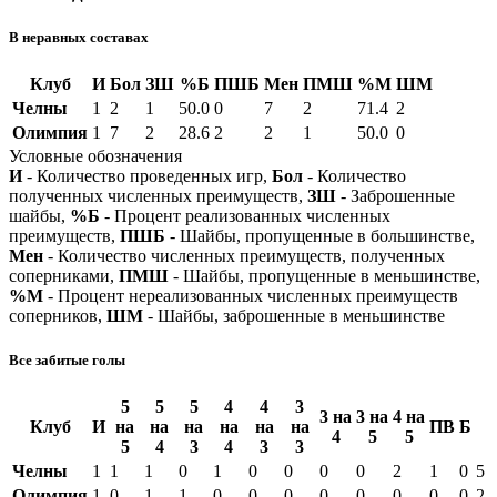
В неравных составах
Клуб
И
Бол
ЗШ
%Б
ПШБ
Мен
ПМШ
%М
ШМ
Челны
1
2
1
50.0
0
7
2
71.4
2
Олимпия
1
7
2
28.6
2
2
1
50.0
0
Условные обозначения
И
- Количество проведенных игр,
Бол
- Количество
полученных численных преимуществ,
ЗШ
- Заброшенные
шайбы,
%Б
- Процент реализованных численных
преимуществ,
ПШБ
- Шайбы, пропущенные в большинстве,
Мен
- Количество численных преимуществ, полученных
соперниками,
ПМШ
- Шайбы, пропущенные в меньшинстве,
%М
- Процент нереализованных численных преимуществ
соперников,
ШМ
- Шайбы, заброшенные в меньшинстве
Все забитые голы
5
5
5
4
4
3
3 на
3 на
4 на
Клуб
И
на
на
на
на
на
на
ПВ
Б
4
5
5
5
4
3
4
3
3
Челны
1
1
1
0
1
0
0
0
0
2
1
0
5
Олимпия
1
0
1
1
0
0
0
0
0
0
0
0
2