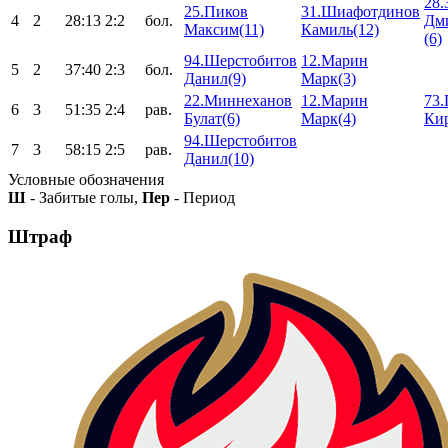
28.
25.Пиков
31.Шиафотдинов
4
2
28:13
2:2
бол.
Дм
Максим(11)
Камиль(12)
(6)
94.Шерстобитов
12.Марин
5
2
37:40
2:3
бол.
Данил(9)
Марк(3)
22.Миннеханов
12.Марин
73.
6
3
51:35
2:4
рав.
Булат(6)
Марк(4)
Кир
94.Шерстобитов
7
3
58:15
2:5
рав.
Данил(10)
Условные обозначения
Ш
- Забитые голы,
Пер
- Период
Штраф