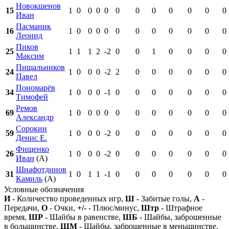
Новокшенов
15
1
0
0
0
0
0
0
0
0
0
0
0
Иван
Пасманик
16
1
0
0
0
0
0
0
0
0
0
0
0
Леонид
Пиков
25
1
1
1
2
-2
0
0
1
0
0
0
0
Максим
Пищальников
24
1
0
0
0
-2
2
0
0
0
0
0
0
Павел
Пономарёв
34
1
0
0
0
-1
0
0
0
0
0
0
0
Тимофей
Ремов
69
1
0
0
0
0
0
0
0
0
0
0
0
Александр
Сорокин
59
1
0
0
0
-2
0
0
0
0
0
0
0
Денис Е.
Фищенко
26
1
0
0
0
-2
0
0
0
0
0
0
0
Иван
(А)
Шиафотдинов
31
1
0
1
1
-1
0
0
0
0
0
0
0
Камиль
(А)
Условные обозначения
И
- Количество проведенных игр,
Ш
- Забитые голы,
А
-
Передачи,
О
- Очки,
+/-
- Плюс/минус,
Штр
- Штрафное
время,
ШР
- Шайбы в равенстве,
ШБ
- Шайбы, заброшенные
в большинстве,
ШМ
- Шайбы, заброшенные в меньшинстве,