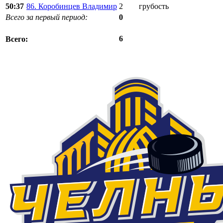
50:37
86. Коробинцев Владимир
2
грубость
Всего за первый период:
0
6
Всего: