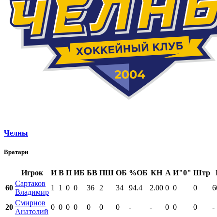
Челны
Вратари
Игрок
И
В
П
ИБ
БВ
ПШ
ОБ
%ОБ
КН
А
И"0"
Штр
Сартаков
60
1
1
0
0
36
2
34
94.4
2.00
0
0
0
6
Владимир
Смирнов
20
0
0
0
0
0
0
0
-
-
0
0
0
-
Анатолий