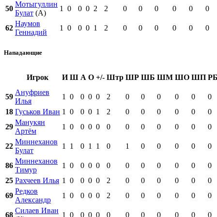
Мотыгуллин
50
1
0
0
0
2
2
0
0
0
0
0
0
Булат
(А)
Наумов
62
1
0
0
0
1
2
0
0
0
0
0
0
Геннадий
Нападающие
Игрок
И
Ш
А
О
+/-
Штр
ШР
ШБ
ШМ
ШО
ШП
Р
Ануфриев
59
1
0
0
0
0
2
0
0
0
0
0
0
Илья
18
Гуськов Иван
1
0
0
0
1
2
0
0
0
0
0
0
Манукян
29
1
0
0
0
0
0
0
0
0
0
0
0
Артём
Миннеханов
22
1
1
0
1
1
0
1
0
0
0
0
0
Булат
Миннеханов
86
1
0
0
0
0
0
0
0
0
0
0
0
Тимур
25
Рахчеев Илья
1
0
0
0
0
2
0
0
0
0
0
0
Редков
69
1
0
0
0
0
2
0
0
0
0
0
0
Александр
Силаев Иван
68
1
0
0
0
0
0
0
0
0
0
0
0