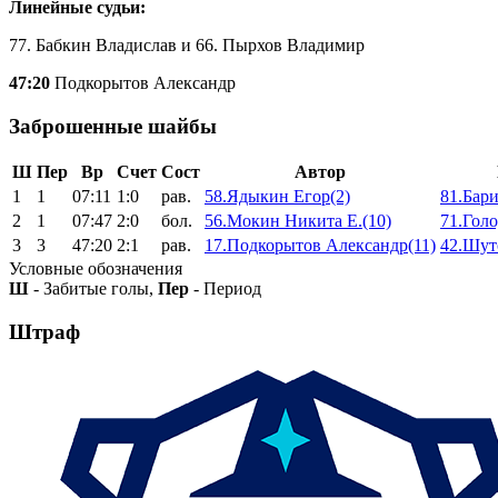
Линейные судьи:
77. Бабкин Владислав и 66. Пырхов Владимир
47:20
Подкорытов Александр
Заброшенные шайбы
Ш
Пер
Вр
Счет
Сост
Автор
1
1
07:11
1:0
рав.
58.Ядыкин Егор(2)
81.Бар
2
1
07:47
2:0
бол.
56.Мокин Никита Е.(10)
71.Гол
3
3
47:20
2:1
рав.
17.Подкорытов Александр(11)
42.Шут
Условные обозначения
Ш
- Забитые голы,
Пер
- Период
Штраф