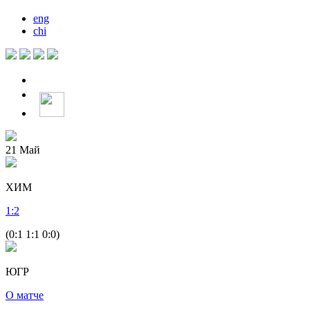
eng
chi
21
Май
ХИМ
1
:
2
(0:1 1:1 0:0)
ЮГР
О матче