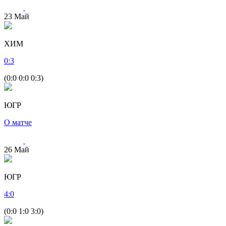
23
Май
ХИМ
0
:
3
(0:0 0:0 0:3)
ЮГР
О матче
26
Май
ЮГР
4
:
0
(0:0 1:0 3:0)