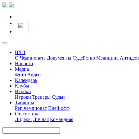
ВХЛ
О Чемпионате
Документы
Судейство
Медицина
Антидоп
Новости
Медиа
Фото
Видео
Календарь
Клубы
Игроки
Игроки
Тренеры
Судьи
Таблицы
Рег. чемпионат
Плей-офф
Статистика
Лидеры
Личная
Командная