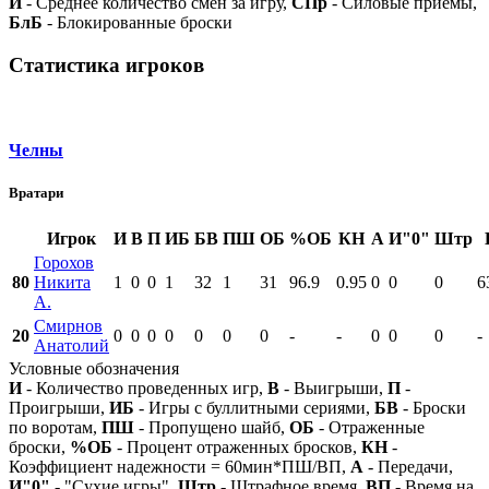
И
- Среднее количество смен за игру,
СПр
- Силовые приемы,
БлБ
- Блокированные броски
Статистика игроков
Челны
Вратари
Игрок
И
В
П
ИБ
БВ
ПШ
ОБ
%ОБ
КН
А
И"0"
Штр
Горохов
80
Никита
1
0
0
1
32
1
31
96.9
0.95
0
0
0
6
А.
Смирнов
20
0
0
0
0
0
0
0
-
-
0
0
0
-
Анатолий
Условные обозначения
И
- Количество проведенных игр,
В
- Выигрыши,
П
-
Проигрыши,
ИБ
- Игры с буллитными сериями,
БВ
- Броски
по воротам,
ПШ
- Пропущено шайб,
ОБ
- Отраженные
броски,
%ОБ
- Процент отраженных бросков,
КН
-
Коэффициент надежности = 60мин*ПШ/ВП,
А
- Передачи,
И"0"
- "Сухие игры",
Штр
- Штрафное время,
ВП
- Время на