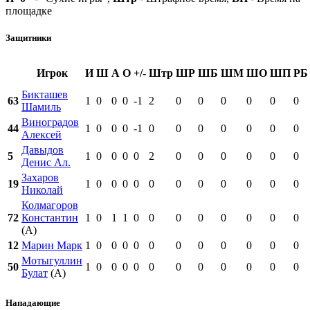
площадке
Защитники
Игрок
И
Ш
А
О
+/-
Штр
ШР
ШБ
ШМ
ШО
ШП
РБ
Бикташев
63
1
0
0
0
-1
2
0
0
0
0
0
0
Шамиль
Виноградов
44
1
0
0
0
-1
0
0
0
0
0
0
0
Алексей
Давыдов
5
1
0
0
0
0
2
0
0
0
0
0
0
Денис Ал.
Захаров
19
1
0
0
0
0
0
0
0
0
0
0
0
Николай
Колмагоров
72
Константин
1
0
1
1
0
0
0
0
0
0
0
0
(А)
12
Марин Марк
1
0
0
0
0
0
0
0
0
0
0
0
Мотыгуллин
50
1
0
0
0
0
0
0
0
0
0
0
0
Булат
(А)
Нападающие