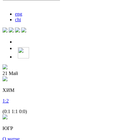
eng
chi
21
Май
ХИМ
1
:
2
(0:1 1:1 0:0)
ЮГР
О матче