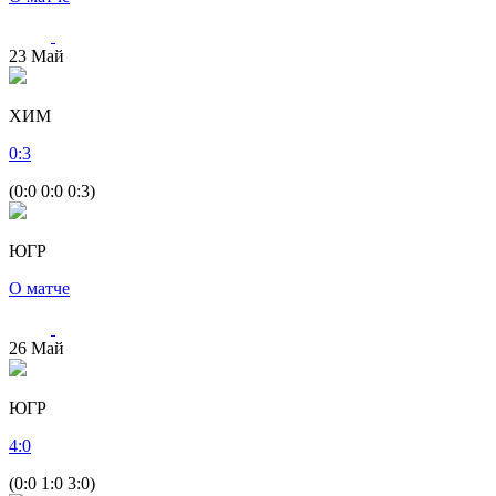
23
Май
ХИМ
0
:
3
(0:0 0:0 0:3)
ЮГР
О матче
26
Май
ЮГР
4
:
0
(0:0 1:0 3:0)