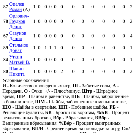
Опалев
87
1
0
0
0
0
0
0
0
0
0
0
0
2
Роман
(А)
Орлович-
78
Грудков
1
0
0
0
0
0
0
0
0
0
0
0
2
Денис
Савунов
67
1
0
0
0
0
0
0
0
0
0
0
0
4
Данил
Стальнов
89
1
0
1
1
1
0
0
0
0
0
0
0
1
Донат
Уткин
84
1
0
0
0
0
0
0
0
0
0
0
0
1
Матвей В.
Шавин
80
1
0
0
0
0
2
0
0
0
0
0
0
2
Никита
Условные обозначения
И
- Количество проведенных игр,
Ш
- Забитые голы,
А
-
Передачи,
О
- Очки,
+/-
- Плюс/минус,
Штр
- Штрафное
время,
ШР
- Шайбы в равенстве,
ШБ
- Шайбы, заброшенные
в большинстве,
ШМ
- Шайбы, заброшенные в меньшинстве,
ШО
- Шайбы в овертайме,
ШП
- Победные шайбы,
РБ
-
Решающие буллиты,
БВ
- Броски по воротам,
%БВ
- Процент
реализованных бросков,
Вбр
- Вбрасывания,
ВВбр
-
Выигранные вбрасывания,
%Вбр
- Процент выигранных
вбрасываний,
ВП/И
- Среднее время на площадке за игру,
См/