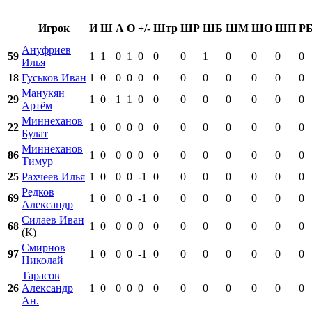
Игрок
И
Ш
А
О
+/-
Штр
ШР
ШБ
ШМ
ШО
ШП
Р
Ануфриев
59
1
1
0
1
0
0
0
1
0
0
0
0
Илья
18
Гуськов Иван
1
0
0
0
0
0
0
0
0
0
0
0
Манукян
29
1
0
1
1
0
0
0
0
0
0
0
0
Артём
Миннеханов
22
1
0
0
0
0
0
0
0
0
0
0
0
Булат
Миннеханов
86
1
0
0
0
0
0
0
0
0
0
0
0
Тимур
25
Рахчеев Илья
1
0
0
0
-1
0
0
0
0
0
0
0
Редков
69
1
0
0
0
-1
0
0
0
0
0
0
0
Александр
Силаев Иван
68
1
0
0
0
0
0
0
0
0
0
0
0
(К)
Смирнов
97
1
0
0
0
-1
0
0
0
0
0
0
0
Николай
Тарасов
26
Александр
1
0
0
0
0
0
0
0
0
0
0
0
Ан.