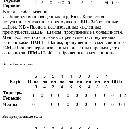
Торпедо-
1
2
0
0.0
0
2
1
50.0
0
Горький
Условные обозначения
И
- Количество проведенных игр,
Бол
- Количество
полученных численных преимуществ,
ЗШ
- Заброшенные
шайбы,
%Б
- Процент реализованных численных
преимуществ,
ПШБ
- Шайбы, пропущенные в большинстве,
Мен
- Количество численных преимуществ, полученных
соперниками,
ПМШ
- Шайбы, пропущенные в меньшинстве,
%М
- Процент нереализованных численных преимуществ
соперников,
ШМ
- Шайбы, заброшенные в меньшинстве
Все забитые голы
5
5
5
4
4
3
3
3
4
Клуб
И
на
на
на
на
на
на
на
на
на
ПВ
Б
5
4
3
4
3
3
4
5
5
Торпедо-
1
1
0
0
0
0
0
0
0
0
0
1
2
Горький
Челны
1
0
1
0
0
0
0
0
0
0
0
0
1
Все пропущенные голы
5
5
5
4
4
3
3
3
4