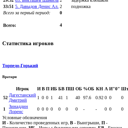
29:52
63. Бикташев Шамиль
2
задержка клюшкой
33:51
5. Давыдов Денис Ал.
2
подножка
Всего за первый период:
0
4
Всего:
Статистика игроков
Торпедо-Горький
Вратари
Игрок
И
В
П
ИБ
БВ
ПШ
ОБ
%ОБ
КН
А
И"0"
Шт
Дагестанский
52
1
0
0
1
41
1
40
97.6
0.92
0
0
0
Дмитрий
Зинаддин
1
0
0
0
0
0
0
0
-
-
0
0
0
Лоренс
Условные обозначения
И
- Количество проведенных игр,
В
- Выигрыши,
П
-
Проигрыши,
ИБ
- Игры с буллитными сериями,
БВ
- Броски