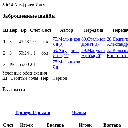
59:24
Ануфриев Илья
Заброшенные шайбы
Ш
Пер
Вр
Счет
Сост
Автор
Передача
Переда
75.Мельников
89.Стальнов
28.Дрягил
1
3
45:53
1:0
рав.
Ян(3)
Донат(3)
Александр
59.Ануфриев
29.Манукян
72.Колмаг
2
3
59:24
1:1
бол.
Илья(11)
Артём(20)
Константи
75.Мельников
3
РБ
65:00
2:1
Ян
Условные обозначения
Ш
- Забитые голы,
Пер
- Период
Буллиты
Торпедо-Горький
Челны
Счет
Игрок
Вратарь
Игрок
Вратарь