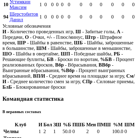
Устимкин
10
1
0
0
0
0
0
0
0
0
0
0
0
Максим
Шерстобитов
94
1
0
0
0
0
0
0
0
0
0
0
0
Данил
Условные обозначения
И
- Количество проведенных игр,
Ш
- Забитые голы,
А
-
Передачи,
О
- Очки,
+/-
- Плюс/минус,
Штр
- Штрафное
время,
ШР
- Шайбы в равенстве,
ШБ
- Шайбы, заброшенные
в большинстве,
ШМ
- Шайбы, заброшенные в меньшинстве,
ШО
- Шайбы в овертайме,
ШП
- Победные шайбы,
РБ
-
Решающие буллиты,
БВ
- Броски по воротам,
%БВ
- Процент
реализованных бросков,
Вбр
- Вбрасывания,
ВВбр
-
Выигранные вбрасывания,
%Вбр
- Процент выигранных
вбрасываний,
ВП/И
- Среднее время на площадке за игру,
См/
И
- Среднее количество смен за игру,
СПр
- Силовые приемы,
БлБ
- Блокированные броски
Командная статистика
В неравных составах
Клуб
И
Бол
ЗШ
%Б
ПШБ
Мен
ПМШ
%М
ШМ
Челны
1
2
1
50.0
0
2
0
100.0
0