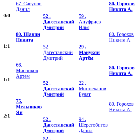
67. Савунов
80. Горохов
Данил
Никита А.
0:0
52 .
59 .
Дагестанский
Ануфриев
Дмитрий
Илья
80. Шавин
80. Горохов
Никита
Никита А.
1:1
52 .
29 .
Дагестанский
Манукян
Дмитрий
Артём
66.
80. Горохов
Мисников
Никита А.
Артём
1:1
52 .
22 .
Дагестанский
Миннеханов
Дмитрий
Булат
75.
80. Горохов
Мельников
Никита А.
Ян
2:1
52 .
94 .
Дагестанский
Шерстобитов
Дмитрий
Данил
52 .