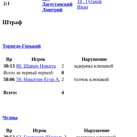
18 . Гуськов
2:1
Дагестанский
Иван
Дмитрий
Штраф
Торпедо-Горький
Вр
Игрок
Нарушение
30:13
80. Шавин Никита
2
задержка клюшкой
Всего за первый период:
0
58:06
59. Никитин Егор А.
2
толчок клюшкой
4
Всего:
Челны
Вр
Игрок
Нарушение