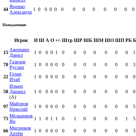
Яценко
44
1
0
0
0
0
0
0
0
0
0
0
0
0
Александр
Нападающие
Игрок
И
Ш
А
О
+/-
Штр
ШР
ШБ
ШМ
ШО
ШП
РБ
Авершин
15
1
0
0
0
1
0
0
0
0
0
0
0
1
Данил
Газизов
70
1
0
0
0
0
0
0
0
0
0
0
0
3
Руслан
Голан
22
1
0
0
0
0
0
0
0
0
0
0
0
0
Итай
Ильин
58
Даниил
1
0
0
0
0
0
0
0
0
0
0
0
0
(А)
Майоров
97
1
0
0
0
0
0
0
0
0
0
0
0
5
Николай
Мельников
75
1
1
0
1
1
0
1
0
0
0
0
1
5
Ян
Мисников
66
1
0
0
0
0
0
0
0
0
0
0
0
3
Артём