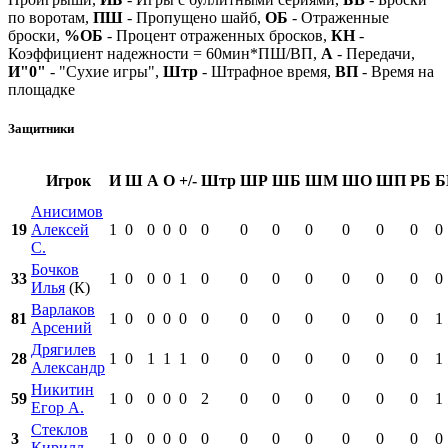
по воротам,
ПШ
- Пропущено шайб,
ОБ
- Отраженные
броски,
%ОБ
- Процент отраженных бросков,
КН
-
Коэффициент надежности = 60мин*ПШ/ВП,
А
- Передачи,
И"0"
- "Сухие игры",
Штр
- Штрафное время,
ВП
- Время на
площадке
Защитники
Игрок
И
Ш
А
О
+/-
Штр
ШР
ШБ
ШМ
ШО
ШП
РБ
Б
Анисимов
19
Алексей
1
0
0
0
0
0
0
0
0
0
0
0
0
С.
Бочков
33
1
0
0
0
1
0
0
0
0
0
0
0
0
Илья
(К)
Варлаков
81
1
0
0
0
0
0
0
0
0
0
0
0
1
Арсений
Дрягилев
28
1
0
1
1
1
0
0
0
0
0
0
0
1
Александр
Никитин
59
1
0
0
0
0
2
0
0
0
0
0
0
1
Егор А.
Стеклов
3
1
0
0
0
0
0
0
0
0
0
0
0
0
Кирилл