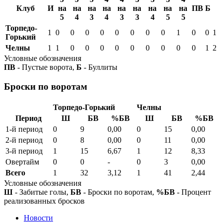
Клуб
И
на
на
на
на
на
на
на
на
на
ПВ
Б
5
4
3
4
3
3
4
5
5
Торпедо-
1
0
0
0
0
0
0
0
0
1
0
0
1
Горький
Челны
1
1
0
0
0
0
0
0
0
0
0
1
2
Условные обозначения
ПВ
- Пустые ворота,
Б
- Буллиты
Броски по воротам
Торпедо-Горький
Челны
Период
Ш
БВ
%БВ
Ш
БВ
%БВ
1-й период
0
9
0,00
0
15
0,00
2-й период
0
8
0,00
0
11
0,00
3-й период
1
15
6,67
1
12
8,33
Овертайм
0
0
-
0
3
0,00
Всего
1
32
3,12
1
41
2,44
Условные обозначения
Ш
- Забитые голы,
БВ
- Броски по воротам,
%БВ
- Процент
реализованных бросков
Новости