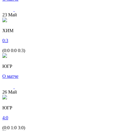
23
Май
ХИМ
0
:
3
(0:0 0:0 0:3)
ЮГР
О матче
26
Май
ЮГР
4
:
0
(0:0 1:0 3:0)