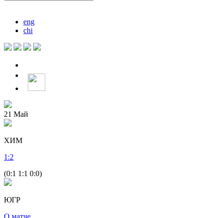
eng
chi
21
Май
ХИМ
1
:
2
(0:1 1:1 0:0)
ЮГР
О матче