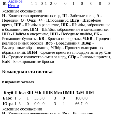
Хасанов
61
1
1
0
1
-2
0
0
1
0
0
0
0
Ислам
Условные обозначения
И
- Количество проведенных игр,
Ш
- Забитые голы,
А
-
Передачи,
О
- Очки,
+/-
- Плюс/минус,
Штр
- Штрафное
время,
ШР
- Шайбы в равенстве,
ШБ
- Шайбы, заброшенные
в большинстве,
ШМ
- Шайбы, заброшенные в меньшинстве,
ШО
- Шайбы в овертайме,
ШП
- Победные шайбы,
РБ
-
Решающие буллиты,
БВ
- Броски по воротам,
%БВ
- Процент
реализованных бросков,
Вбр
- Вбрасывания,
ВВбр
-
Выигранные вбрасывания,
%Вбр
- Процент выигранных
вбрасываний,
ВП/И
- Среднее время на площадке за игру,
См/
И
- Среднее количество смен за игру,
СПр
- Силовые приемы,
БлБ
- Блокированные броски
Командная статистика
В неравных составах
Клуб
И
Бол
ЗШ
%Б
ПШБ
Мен
ПМШ
%М
ШМ
Барс
1
3
1
33.3
0
3
0
100.0
0
Югра
1
3
0
0.0
0
3
1
66.7
0
Условные обозначения
И
- Количество проведенных игр,
Бол
- Количество