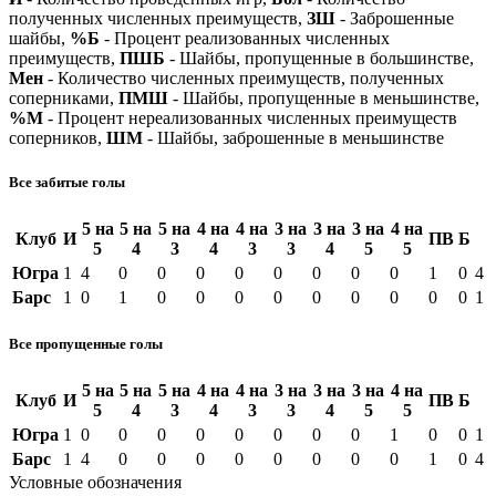
полученных численных преимуществ,
ЗШ
- Заброшенные
шайбы,
%Б
- Процент реализованных численных
преимуществ,
ПШБ
- Шайбы, пропущенные в большинстве,
Мен
- Количество численных преимуществ, полученных
соперниками,
ПМШ
- Шайбы, пропущенные в меньшинстве,
%М
- Процент нереализованных численных преимуществ
соперников,
ШМ
- Шайбы, заброшенные в меньшинстве
Все забитые голы
5 на
5 на
5 на
4 на
4 на
3 на
3 на
3 на
4 на
Клуб
И
ПВ
Б
5
4
3
4
3
3
4
5
5
Югра
1
4
0
0
0
0
0
0
0
0
1
0
4
Барс
1
0
1
0
0
0
0
0
0
0
0
0
1
Все пропущенные голы
5 на
5 на
5 на
4 на
4 на
3 на
3 на
3 на
4 на
Клуб
И
ПВ
Б
5
4
3
4
3
3
4
5
5
Югра
1
0
0
0
0
0
0
0
0
1
0
0
1
Барс
1
4
0
0
0
0
0
0
0
0
1
0
4
Условные обозначения