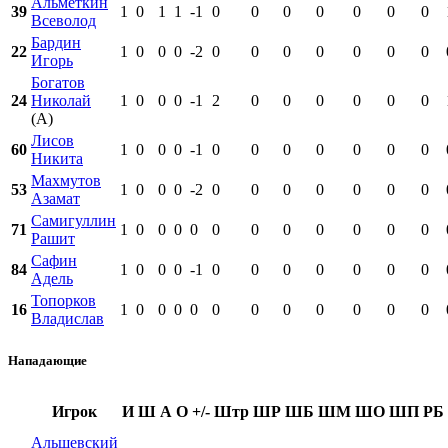
Альметкин
39
1
0
1
1
-1
0
0
0
0
0
0
0
Всеволод
Бардин
22
1
0
0
0
-2
0
0
0
0
0
0
0
Игорь
Богатов
24
Николай
1
0
0
0
-1
2
0
0
0
0
0
0
(А)
Лисов
60
1
0
0
0
-1
0
0
0
0
0
0
0
Никита
Махмутов
53
1
0
0
0
-2
0
0
0
0
0
0
0
Азамат
Самигуллин
71
1
0
0
0
0
0
0
0
0
0
0
0
Рашит
Сафин
84
1
0
0
0
-1
0
0
0
0
0
0
0
Адель
Топорков
16
1
0
0
0
0
0
0
0
0
0
0
0
Владислав
Нападающие
Игрок
И
Ш
А
О
+/-
Штр
ШР
ШБ
ШМ
ШО
ШП
РБ
Альшевский