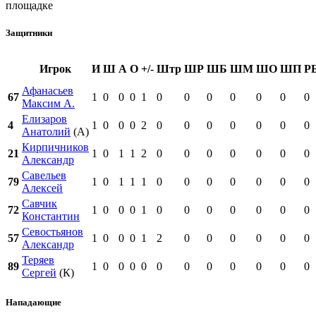
площадке
Защитники
Игрок
И
Ш
А
О
+/-
Штр
ШР
ШБ
ШМ
ШО
ШП
Р
Афанасьев
67
1
0
0
0
1
0
0
0
0
0
0
0
Максим А.
Елизаров
4
1
0
0
0
2
0
0
0
0
0
0
0
Анатолий
(А)
Кирпичников
21
1
0
1
1
2
0
0
0
0
0
0
0
Александр
Савельев
79
1
0
1
1
1
0
0
0
0
0
0
0
Алексей
Савчик
72
1
0
0
0
1
0
0
0
0
0
0
0
Константин
Севостьянов
57
1
0
0
0
1
2
0
0
0
0
0
0
Александр
Теряев
89
1
0
0
0
0
0
0
0
0
0
0
0
Сергей
(К)
Нападающие