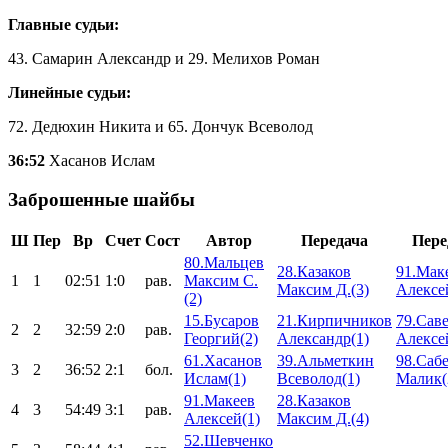
Главные судьи:
43. Самарин Александр и 29. Мелихов Роман
Линейные судьи:
72. Дедюхин Никита и 65. Дончук Всеволод
36:52
Хасанов Ислам
Заброшенные шайбы
Ш
Пер
Вр
Счет
Сост
Автор
Передача
Пере
80.Мальцев
28.Казаков
91.Мак
1
1
02:51
1:0
рав.
Максим С.
Максим Д.(3)
Алексе
(2)
15.Бусаров
21.Кирпичников
79.Сав
2
2
32:59
2:0
рав.
Георгий(2)
Александр(1)
Алексе
61.Хасанов
39.Альметкин
98.Саб
3
2
36:52
2:1
бол.
Ислам(1)
Всеволод(1)
Малик(
91.Макеев
28.Казаков
4
3
54:49
3:1
рав.
Алексей(1)
Максим Д.(4)
52.Шевченко