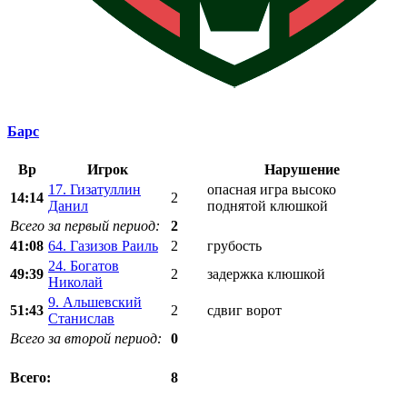
Барс
Вр
Игрок
Нарушение
17. Гизатуллин
опасная игра высоко
14:14
2
Данил
поднятой клюшкой
Всего за первый период:
2
41:08
64. Газизов Раиль
2
грубость
24. Богатов
49:39
2
задержка клюшкой
Николай
9. Альшевский
51:43
2
сдвиг ворот
Станислав
Всего за второй период:
0
8
Всего: