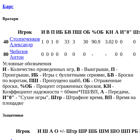
Барс
Вратари
Игрок
И
В
П
ИБ
БВ
ПШ
ОБ
%ОБ
КН
А
И"0"
Ш
Столпеченков
40
1
0
1
0
33
3
30
90.9
3.02
0
0
0
Александр
Чибизов
80
0
0
0
0
0
0
0
-
-
0
0
0
Антон
Условные обозначения
И
- Количество проведенных игр,
В
- Выигрыши,
П
-
Проигрыши,
ИБ
- Игры с буллитными сериями,
БВ
- Броски
по воротам,
ПШ
- Пропущено шайб,
ОБ
- Отраженные
броски,
%ОБ
- Процент отраженных бросков,
КН
-
Коэффициент надежности = 60мин*ПШ/ВП,
А
- Передачи,
И"0"
- "Сухие игры",
Штр
- Штрафное время,
ВП
- Время на
площадке
Защитники
Игрок
И
Ш
А
О
+/-
Штр
ШР
ШБ
ШМ
ШО
ШП
РБ