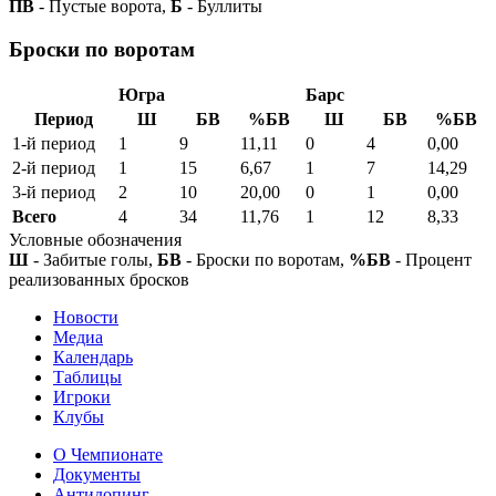
ПВ
- Пустые ворота,
Б
- Буллиты
Броски по воротам
Югра
Барс
Период
Ш
БВ
%БВ
Ш
БВ
%БВ
1-й период
1
9
11,11
0
4
0,00
2-й период
1
15
6,67
1
7
14,29
3-й период
2
10
20,00
0
1
0,00
Всего
4
34
11,76
1
12
8,33
Условные обозначения
Ш
- Забитые голы,
БВ
- Броски по воротам,
%БВ
- Процент
реализованных бросков
Новости
Медиа
Календарь
Таблицы
Игроки
Клубы
О Чемпионате
Документы
Антидопинг