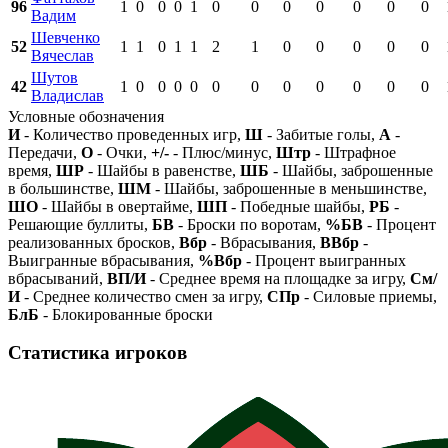
96
1
0
0
0
1
0
0
0
0
0
0
0
Вадим
Шевченко
52
1
1
0
1
1
2
1
0
0
0
0
0
Вячеслав
Шутов
42
1
0
0
0
0
0
0
0
0
0
0
0
Владислав
Условные обозначения
И
- Количество проведенных игр,
Ш
- Забитые голы,
А
-
Передачи,
О
- Очки,
+/-
- Плюс/минус,
Штр
- Штрафное
время,
ШР
- Шайбы в равенстве,
ШБ
- Шайбы, заброшенные
в большинстве,
ШМ
- Шайбы, заброшенные в меньшинстве,
ШО
- Шайбы в овертайме,
ШП
- Победные шайбы,
РБ
-
Решающие буллиты,
БВ
- Броски по воротам,
%БВ
- Процент
реализованных бросков,
Вбр
- Вбрасывания,
ВВбр
-
Выигранные вбрасывания,
%Вбр
- Процент выигранных
вбрасываний,
ВП/И
- Среднее время на площадке за игру,
См/
И
- Среднее количество смен за игру,
СПр
- Силовые приемы,
БлБ
- Блокированные броски
Статистика игроков