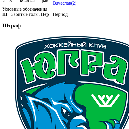
5
3
58:44
4:1
рав.
Вячеслав(2)
Условные обозначения
Ш
- Забитые голы,
Пер
- Период
Штраф