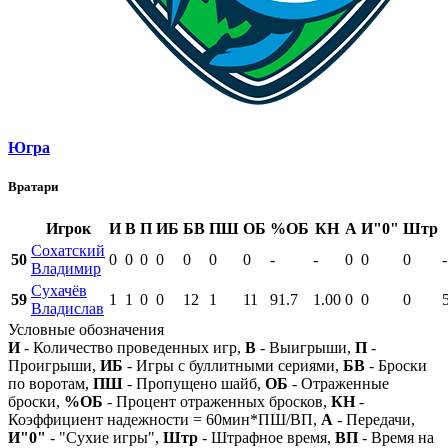
Югра
Вратари
Игрок
И
В
П
ИБ
БВ
ПШ
ОБ
%ОБ
КН
А
И"0"
Штр
Сохатский
50
0
0
0
0
0
0
0
-
-
0
0
0
-
Владимир
Сухачёв
59
1
1
0
0
12
1
11
91.7
1.00
0
0
0
Владислав
Условные обозначения
И
- Количество проведенных игр,
В
- Выигрыши,
П
-
Проигрыши,
ИБ
- Игры с буллитными сериями,
БВ
- Броски
по воротам,
ПШ
- Пропущено шайб,
ОБ
- Отраженные
броски,
%ОБ
- Процент отраженных бросков,
КН
-
Коэффициент надежности = 60мин*ПШ/ВП,
А
- Передачи,
И"0"
- "Сухие игры",
Штр
- Штрафное время,
ВП
- Время на