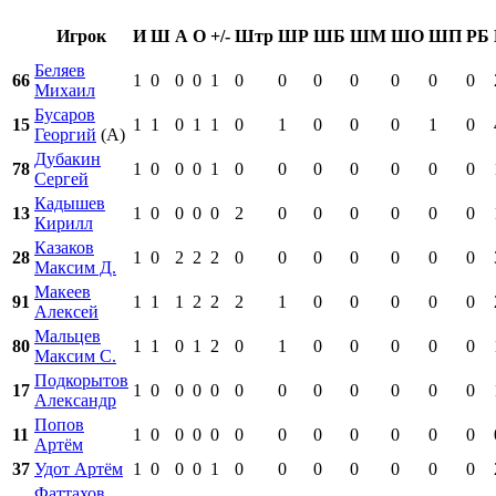
Игрок
И
Ш
А
О
+/-
Штр
ШР
ШБ
ШМ
ШО
ШП
РБ
Беляев
66
1
0
0
0
1
0
0
0
0
0
0
0
Михаил
Бусаров
15
1
1
0
1
1
0
1
0
0
0
1
0
Георгий
(А)
Дубакин
78
1
0
0
0
1
0
0
0
0
0
0
0
Сергей
Кадышев
13
1
0
0
0
0
2
0
0
0
0
0
0
Кирилл
Казаков
28
1
0
2
2
2
0
0
0
0
0
0
0
Максим Д.
Макеев
91
1
1
1
2
2
2
1
0
0
0
0
0
Алексей
Мальцев
80
1
1
0
1
2
0
1
0
0
0
0
0
Максим С.
Подкорытов
17
1
0
0
0
0
0
0
0
0
0
0
0
Александр
Попов
11
1
0
0
0
0
0
0
0
0
0
0
0
Артём
37
Удот Артём
1
0
0
0
1
0
0
0
0
0
0
0
Фаттахов