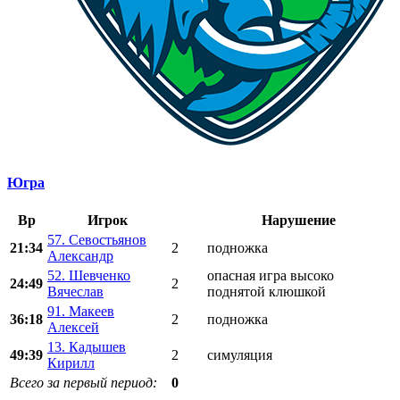
Югра
Вр
Игрок
Нарушение
57. Севостьянов
21:34
2
подножка
Александр
52. Шевченко
опасная игра высоко
24:49
2
Вячеслав
поднятой клюшкой
91. Макеев
36:18
2
подножка
Алексей
13. Кадышев
49:39
2
симуляция
Кирилл
Всего за первый период:
0