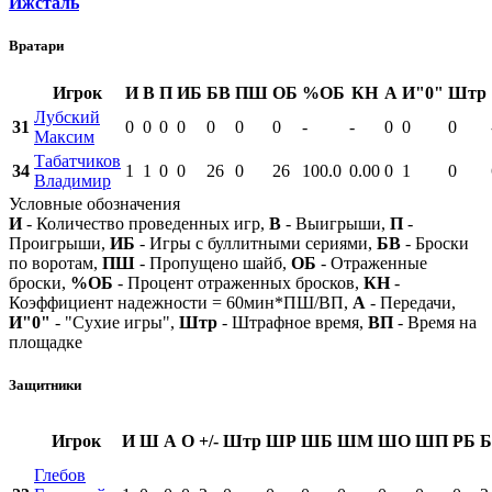
Ижсталь
Вратари
Игрок
И
В
П
ИБ
БВ
ПШ
ОБ
%ОБ
КН
А
И"0"
Штр
Лубский
31
0
0
0
0
0
0
0
-
-
0
0
0
Максим
Табатчиков
34
1
1
0
0
26
0
26
100.0
0.00
0
1
0
Владимир
Условные обозначения
И
- Количество проведенных игр,
В
- Выигрыши,
П
-
Проигрыши,
ИБ
- Игры с буллитными сериями,
БВ
- Броски
по воротам,
ПШ
- Пропущено шайб,
ОБ
- Отраженные
броски,
%ОБ
- Процент отраженных бросков,
КН
-
Коэффициент надежности = 60мин*ПШ/ВП,
А
- Передачи,
И"0"
- "Сухие игры",
Штр
- Штрафное время,
ВП
- Время на
площадке
Защитники
Игрок
И
Ш
А
О
+/-
Штр
ШР
ШБ
ШМ
ШО
ШП
РБ
Б
Глебов