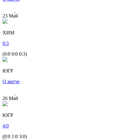
23
Май
ХИМ
0
:
3
(0:0 0:0 0:3)
ЮГР
О матче
26
Май
ЮГР
4
:
0
(0:0 1:0 3:0)