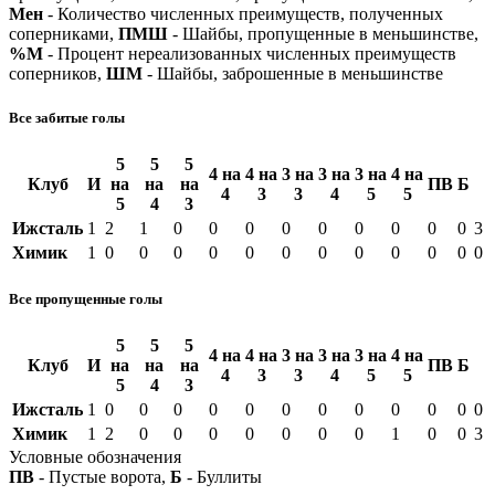
Мен
- Количество численных преимуществ, полученных
соперниками,
ПМШ
- Шайбы, пропущенные в меньшинстве,
%М
- Процент нереализованных численных преимуществ
соперников,
ШМ
- Шайбы, заброшенные в меньшинстве
Все забитые голы
5
5
5
4 на
4 на
3 на
3 на
3 на
4 на
Клуб
И
на
на
на
ПВ
Б
4
3
3
4
5
5
5
4
3
Ижсталь
1
2
1
0
0
0
0
0
0
0
0
0
3
Химик
1
0
0
0
0
0
0
0
0
0
0
0
0
Все пропущенные голы
5
5
5
4 на
4 на
3 на
3 на
3 на
4 на
Клуб
И
на
на
на
ПВ
Б
4
3
3
4
5
5
5
4
3
Ижсталь
1
0
0
0
0
0
0
0
0
0
0
0
0
Химик
1
2
0
0
0
0
0
0
0
1
0
0
3
Условные обозначения
ПВ
- Пустые ворота,
Б
- Буллиты