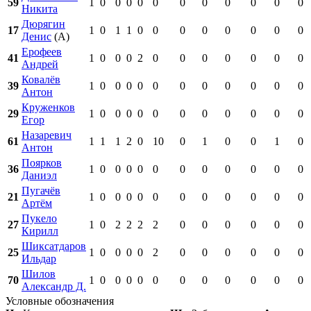
59
1
0
0
0
0
0
0
0
0
0
0
0
Никита
Дюрягин
17
1
0
1
1
0
0
0
0
0
0
0
0
Денис
(А)
Ерофеев
41
1
0
0
0
2
0
0
0
0
0
0
0
Андрей
Ковалёв
39
1
0
0
0
0
0
0
0
0
0
0
0
Антон
Круженков
29
1
0
0
0
0
0
0
0
0
0
0
0
Егор
Назаревич
61
1
1
1
2
0
10
0
1
0
0
1
0
Антон
Поярков
36
1
0
0
0
0
0
0
0
0
0
0
0
Даниэл
Пугачёв
21
1
0
0
0
0
0
0
0
0
0
0
0
Артём
Пукело
27
1
0
2
2
2
2
0
0
0
0
0
0
Кирилл
Шиксатдаров
25
1
0
0
0
0
2
0
0
0
0
0
0
Ильдар
Шилов
70
1
0
0
0
0
0
0
0
0
0
0
0
Александр Д.
Условные обозначения