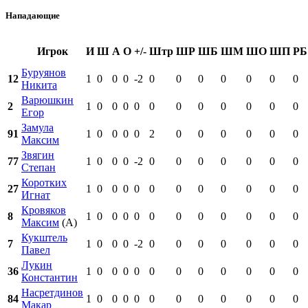
Нападающие
Игрок
И
Ш
А
О
+/-
Штр
ШР
ШБ
ШМ
ШО
ШП
РБ
Буруянов
12
1
0
0
0
-2
0
0
0
0
0
0
0
Никита
Варюшкин
2
1
0
0
0
0
0
0
0
0
0
0
0
Егор
Замула
91
1
0
0
0
0
2
0
0
0
0
0
0
Максим
Звягин
77
1
0
0
0
-2
0
0
0
0
0
0
0
Степан
Коротких
27
1
0
0
0
0
0
0
0
0
0
0
0
Игнат
Кровяков
8
1
0
0
0
0
0
0
0
0
0
0
0
Максим
(А)
Кукштель
7
1
0
0
0
-2
0
0
0
0
0
0
0
Павел
Лукин
36
1
0
0
0
0
0
0
0
0
0
0
0
Константин
Насретдинов
84
1
0
0
0
0
0
0
0
0
0
0
0
Макар