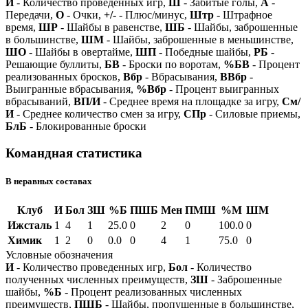
И
- Количество проведенных игр,
Ш
- Забитые голы,
А
-
Передачи,
О
- Очки,
+/-
- Плюс/минус,
Штр
- Штрафное
время,
ШР
- Шайбы в равенстве,
ШБ
- Шайбы, заброшенные
в большинстве,
ШМ
- Шайбы, заброшенные в меньшинстве,
ШО
- Шайбы в овертайме,
ШП
- Победные шайбы,
РБ
-
Решающие буллиты,
БВ
- Броски по воротам,
%БВ
- Процент
реализованных бросков,
Вбр
- Вбрасывания,
ВВбр
-
Выигранные вбрасывания,
%Вбр
- Процент выигранных
вбрасываний,
ВП/И
- Среднее время на площадке за игру,
См/
И
- Среднее количество смен за игру,
СПр
- Силовые приемы,
БлБ
- Блокированные броски
Командная статистика
В неравных составах
Клуб
И
Бол
ЗШ
%Б
ПШБ
Мен
ПМШ
%М
ШМ
Ижсталь
1
4
1
25.0
0
2
0
100.0
0
Химик
1
2
0
0.0
0
4
1
75.0
0
Условные обозначения
И
- Количество проведенных игр,
Бол
- Количество
полученных численных преимуществ,
ЗШ
- Заброшенные
шайбы,
%Б
- Процент реализованных численных
преимуществ,
ПШБ
- Шайбы, пропущенные в большинстве,