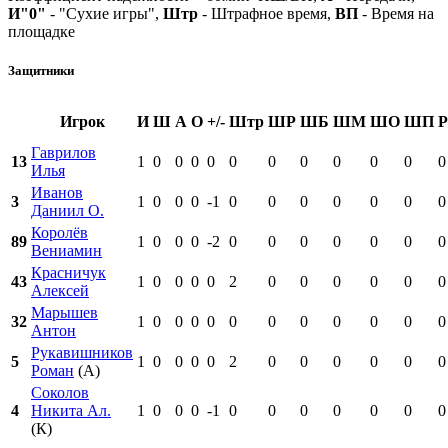
И"0"
- "Сухие игры",
Штр
- Штрафное время,
ВП
- Время на
площадке
Защитники
Игрок
И
Ш
А
О
+/-
Штр
ШР
ШБ
ШМ
ШО
ШП
Гаврилов
13
1
0
0
0
0
0
0
0
0
0
0
0
Илья
Иванов
3
1
0
0
0
-1
0
0
0
0
0
0
0
Даниил О.
Королёв
89
1
0
0
0
-2
0
0
0
0
0
0
0
Вениамин
Красничук
43
1
0
0
0
0
2
0
0
0
0
0
0
Алексей
Марышев
32
1
0
0
0
0
0
0
0
0
0
0
0
Антон
Рукавишников
5
1
0
0
0
0
2
0
0
0
0
0
0
Роман
(А)
Соколов
4
Никита Ал.
1
0
0
0
-1
0
0
0
0
0
0
0
(К)