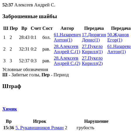
52:37
Алексеев Андрей С.
Заброшенные шайбы
Ш
Пер
Вр
Счет
Сост
Автор
Передача
Передача
61.Назаревич
17.Дюрягин
50.Жданов
1
2
28:43
0:1
бол.
Антон(1)
Денис(1)
Егор(1)
28.Алексеев
27.Пукело
61.Назарев
2
2
32:31
0:2
рав.
Андрей С.(1)
Кирилл(1)
Антон(1)
28.Алексеев
27.Пукело
3
3
52:37
0:3
рав.
Андрей С.(2)
Кирилл(2)
Условные обозначения
Ш
- Забитые голы,
Пер
- Период
Штраф
Химик
Вр
Игрок
Нарушение
15:36
5. Рукавишников Роман
2
грубость