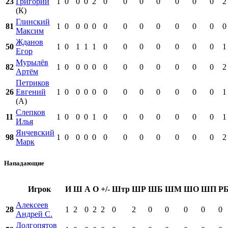
23
Григорий
1
0
0
0
2
0
0
0
0
0
0
0
2
(К)
Глинский
81
1
0
0
0
0
0
0
0
0
0
0
0
0
Максим
Жданов
50
1
0
1
1
1
0
0
0
0
0
0
0
1
Егор
Мурылёв
82
1
0
0
0
0
0
0
0
0
0
0
0
2
Артём
Петриков
26
Евгений
1
0
0
0
0
0
0
0
0
0
0
0
1
(А)
Слепков
11
1
0
0
0
1
0
0
0
0
0
0
0
1
Илья
Янчевский
98
1
0
0
0
0
0
0
0
0
0
0
0
2
Марк
Нападающие
Игрок
И
Ш
А
О
+/-
Штр
ШР
ШБ
ШМ
ШО
ШП
Р
Алексеев
28
1
2
0
2
2
0
2
0
0
0
0
0
Андрей С.
Долгопятов