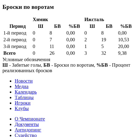
Броски по воротам
Химик
Ижсталь
Период
Ш
БВ
%БВ
Ш
БВ
%БВ
1-й период
0
8
0,00
0
8
0,00
2-й период
0
7
0,00
2
19
10,53
3-й период
0
11
0,00
1
5
20,00
Всего
0
26
0,00
3
32
9,38
Условные обозначения
Ш
- Забитые голы,
БВ
- Броски по воротам,
%БВ
- Процент
реализованных бросков
Новости
Медиа
Календарь
Таблицы
Игроки
Клубы
О Чемпионате
Документы
Антидопинг
Судейство