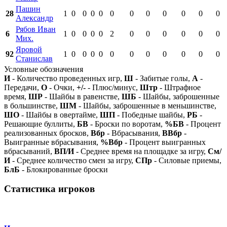
Пашин
28
1
0
0
0
0
0
0
0
0
0
0
0
Александр
Рябов Иван
6
1
0
0
0
0
2
0
0
0
0
0
0
Мих.
Яровой
92
1
0
0
0
0
0
0
0
0
0
0
0
Станислав
Условные обозначения
И
- Количество проведенных игр,
Ш
- Забитые голы,
А
-
Передачи,
О
- Очки,
+/-
- Плюс/минус,
Штр
- Штрафное
время,
ШР
- Шайбы в равенстве,
ШБ
- Шайбы, заброшенные
в большинстве,
ШМ
- Шайбы, заброшенные в меньшинстве,
ШО
- Шайбы в овертайме,
ШП
- Победные шайбы,
РБ
-
Решающие буллиты,
БВ
- Броски по воротам,
%БВ
- Процент
реализованных бросков,
Вбр
- Вбрасывания,
ВВбр
-
Выигранные вбрасывания,
%Вбр
- Процент выигранных
вбрасываний,
ВП/И
- Среднее время на площадке за игру,
См/
И
- Среднее количество смен за игру,
СПр
- Силовые приемы,
БлБ
- Блокированные броски
Статистика игроков