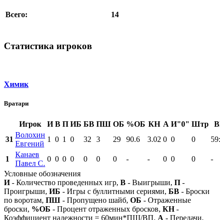
14
Всего:
Статистика игроков
Химик
Вратари
Игрок
И
В
П
ИБ
БВ
ПШ
ОБ
%ОБ
КН
А
И"0"
Штр
В
Волохин
31
1
0
1
0
32
3
29
90.6
3.02
0
0
0
59
Евгений
Канаев
1
0
0
0
0
0
0
0
-
-
0
0
0
-
Павел С.
Условные обозначения
И
- Количество проведенных игр,
В
- Выигрыши,
П
-
Проигрыши,
ИБ
- Игры с буллитными сериями,
БВ
- Броски
по воротам,
ПШ
- Пропущено шайб,
ОБ
- Отраженные
броски,
%ОБ
- Процент отраженных бросков,
КН
-
Коэффициент надежности = 60мин*ПШ/ВП,
А
- Передачи,