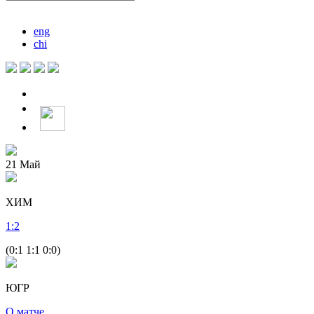
eng
chi
21
Май
ХИМ
1
:
2
(0:1 1:1 0:0)
ЮГР
О матче