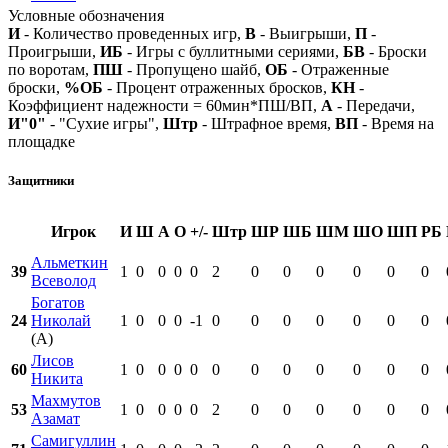
Условные обозначения
И
- Количество проведенных игр,
В
- Выигрыши,
П
-
Проигрыши,
ИБ
- Игры с буллитными сериями,
БВ
- Броски
по воротам,
ПШ
- Пропущено шайб,
ОБ
- Отраженные
броски,
%ОБ
- Процент отраженных бросков,
КН
-
Коэффициент надежности = 60мин*ПШ/ВП,
А
- Передачи,
И"0"
- "Сухие игры",
Штр
- Штрафное время,
ВП
- Время на
площадке
Защитники
Игрок
И
Ш
А
О
+/-
Штр
ШР
ШБ
ШМ
ШО
ШП
РБ
Альметкин
39
1
0
0
0
0
2
0
0
0
0
0
0
Всеволод
Богатов
24
Николай
1
0
0
0
-1
0
0
0
0
0
0
0
(А)
Лисов
60
1
0
0
0
0
0
0
0
0
0
0
0
Никита
Махмутов
53
1
0
0
0
0
2
0
0
0
0
0
0
Азамат
Самигуллин