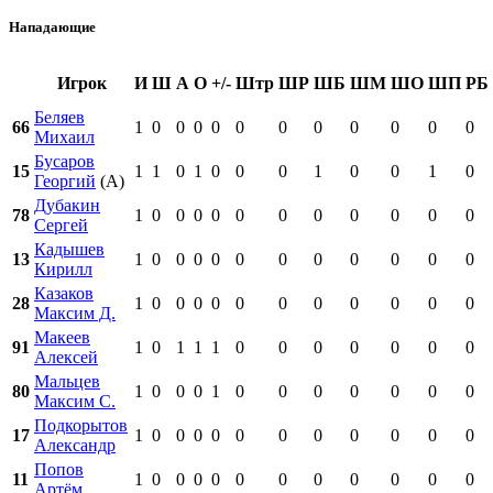
Нападающие
Игрок
И
Ш
А
О
+/-
Штр
ШР
ШБ
ШМ
ШО
ШП
РБ
Беляев
66
1
0
0
0
0
0
0
0
0
0
0
0
Михаил
Бусаров
15
1
1
0
1
0
0
0
1
0
0
1
0
Георгий
(А)
Дубакин
78
1
0
0
0
0
0
0
0
0
0
0
0
Сергей
Кадышев
13
1
0
0
0
0
0
0
0
0
0
0
0
Кирилл
Казаков
28
1
0
0
0
0
0
0
0
0
0
0
0
Максим Д.
Макеев
91
1
0
1
1
1
0
0
0
0
0
0
0
Алексей
Мальцев
80
1
0
0
0
1
0
0
0
0
0
0
0
Максим С.
Подкорытов
17
1
0
0
0
0
0
0
0
0
0
0
0
Александр
Попов
11
1
0
0
0
0
0
0
0
0
0
0
0
Артём