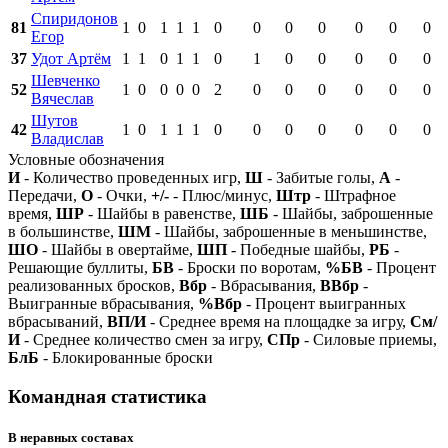
Спиридонов
81
1
0
1
1
1
0
0
0
0
0
0
0
Егор
37
Удот Артём
1
1
0
1
1
0
1
0
0
0
0
0
Шевченко
52
1
0
0
0
0
2
0
0
0
0
0
0
Вячеслав
Шутов
42
1
0
1
1
1
0
0
0
0
0
0
0
Владислав
Условные обозначения
И
- Количество проведенных игр,
Ш
- Забитые голы,
А
-
Передачи,
О
- Очки,
+/-
- Плюс/минус,
Штр
- Штрафное
время,
ШР
- Шайбы в равенстве,
ШБ
- Шайбы, заброшенные
в большинстве,
ШМ
- Шайбы, заброшенные в меньшинстве,
ШО
- Шайбы в овертайме,
ШП
- Победные шайбы,
РБ
-
Решающие буллиты,
БВ
- Броски по воротам,
%БВ
- Процент
реализованных бросков,
Вбр
- Вбрасывания,
ВВбр
-
Выигранные вбрасывания,
%Вбр
- Процент выигранных
вбрасываний,
ВП/И
- Среднее время на площадке за игру,
См/
И
- Среднее количество смен за игру,
СПр
- Силовые приемы,
БлБ
- Блокированные броски
Командная статистика
В неравных составах