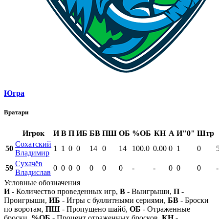
Югра
Вратари
Игрок
И
В
П
ИБ
БВ
ПШ
ОБ
%ОБ
КН
А
И"0"
Штр
Сохатский
50
1
1
0
0
14
0
14
100.0
0.00
0
1
0
Владимир
Сухачёв
59
0
0
0
0
0
0
0
-
-
0
0
0
-
Владислав
Условные обозначения
И
- Количество проведенных игр,
В
- Выигрыши,
П
-
Проигрыши,
ИБ
- Игры с буллитными сериями,
БВ
- Броски
по воротам,
ПШ
- Пропущено шайб,
ОБ
- Отраженные
броски,
%ОБ
- Процент отраженных бросков,
КН
-