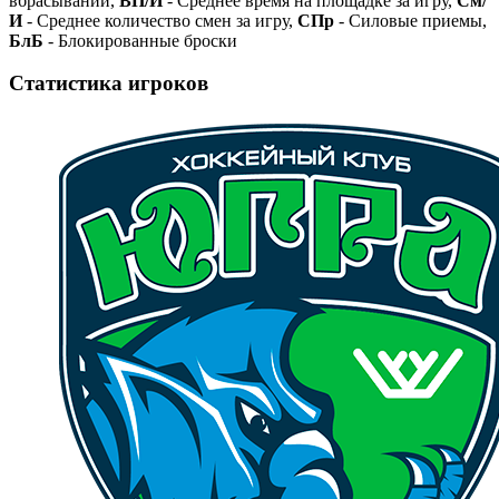
вбрасываний,
ВП/И
- Среднее время на площадке за игру,
См/
И
- Среднее количество смен за игру,
СПр
- Силовые приемы,
БлБ
- Блокированные броски
Статистика игроков