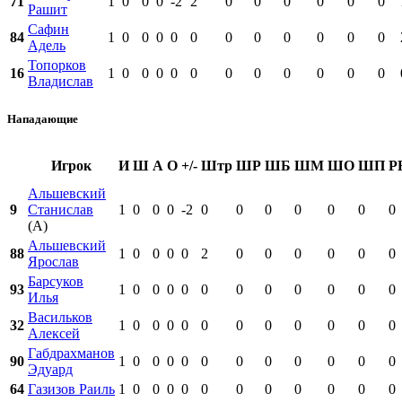
71
1
0
0
0
-2
2
0
0
0
0
0
0
Рашит
Сафин
84
1
0
0
0
0
0
0
0
0
0
0
0
Адель
Топорков
16
1
0
0
0
0
0
0
0
0
0
0
0
Владислав
Нападающие
Игрок
И
Ш
А
О
+/-
Штр
ШР
ШБ
ШМ
ШО
ШП
Р
Альшевский
9
Станислав
1
0
0
0
-2
0
0
0
0
0
0
0
(А)
Альшевский
88
1
0
0
0
0
2
0
0
0
0
0
0
Ярослав
Барсуков
93
1
0
0
0
0
0
0
0
0
0
0
0
Илья
Васильков
32
1
0
0
0
0
0
0
0
0
0
0
0
Алексей
Габдрахманов
90
1
0
0
0
0
0
0
0
0
0
0
0
Эдуард
64
Газизов Раиль
1
0
0
0
0
0
0
0
0
0
0
0