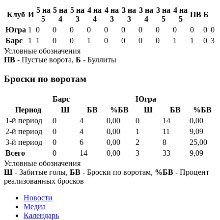
5 на
5 на
5 на
4 на
4 на
3 на
3 на
3 на
4 на
Клуб
И
ПВ
Б
5
4
3
4
3
3
4
5
5
Югра
1
0
0
0
0
0
0
0
0
0
0
0
0
Барс
1
1
0
0
1
0
0
0
0
1
1
0
3
Условные обозначения
ПВ
- Пустые ворота,
Б
- Буллиты
Броски по воротам
Барс
Югра
Период
Ш
БВ
%БВ
Ш
БВ
%БВ
1-й период
0
4
0,00
0
14
0,00
2-й период
0
4
0,00
1
11
9,09
3-й период
0
6
0,00
2
8
25,00
Всего
0
14
0,00
3
33
9,09
Условные обозначения
Ш
- Забитые голы,
БВ
- Броски по воротам,
%БВ
- Процент
реализованных бросков
Новости
Медиа
Календарь