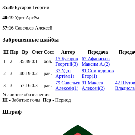
35:49
Бусаров Георгий
40:19
Удот Артём
57:16
Савельев Алексей
Заброшенные шайбы
Ш
Пер
Вр
Счет
Сост
Автор
Передача
Переда
15.Бусаров
67.Афанасьев
1
2
35:49
0:1
бол.
Георгий(3)
Максим А.(2)
37.Удот
81.Спиридонов
2
3
40:19
0:2
рав.
Артём(1)
Егор(1)
79.Савельев
91.Макеев
42.Шуто
3
3
57:16
0:3
рав.
Алексей(1)
Алексей(2)
Владисла
Условные обозначения
Ш
- Забитые голы,
Пер
- Период
Штраф