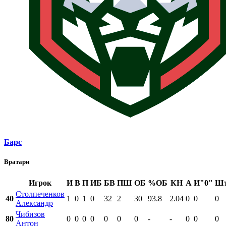
Барс
Вратари
Игрок
И
В
П
ИБ
БВ
ПШ
ОБ
%ОБ
КН
А
И"0"
Ш
Столпеченков
40
1
0
1
0
32
2
30
93.8
2.04
0
0
0
Александр
Чибизов
80
0
0
0
0
0
0
0
-
-
0
0
0
Антон