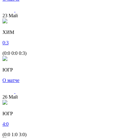
23
Май
ХИМ
0
:
3
(0:0 0:0 0:3)
ЮГР
О матче
26
Май
ЮГР
4
:
0
(0:0 1:0 3:0)