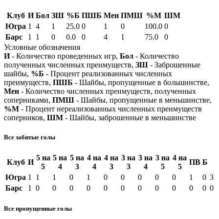
Клуб
И
Бол
ЗШ
%Б
ПШБ
Мен
ПМШ
%М
ШМ
Югра
1
4
1
25.0
0
1
0
100.0
0
Барс
1
1
0
0.0
0
4
1
75.0
0
Условные обозначения
И
- Количество проведенных игр,
Бол
- Количество
полученных численных преимуществ,
ЗШ
- Заброшенные
шайбы,
%Б
- Процент реализованных численных
преимуществ,
ПШБ
- Шайбы, пропущенные в большинстве,
Мен
- Количество численных преимуществ, полученных
соперниками,
ПМШ
- Шайбы, пропущенные в меньшинстве,
%М
- Процент нереализованных численных преимуществ
соперников,
ШМ
- Шайбы, заброшенные в меньшинстве
Все забитые голы
5 на
5 на
5 на
4 на
4 на
3 на
3 на
3 на
4 на
Клуб
И
ПВ
Б
5
4
3
4
3
3
4
5
5
Югра
1
1
1
0
1
0
0
0
0
0
1
0
3
Барс
1
0
0
0
0
0
0
0
0
0
0
0
0
Все пропущенные голы