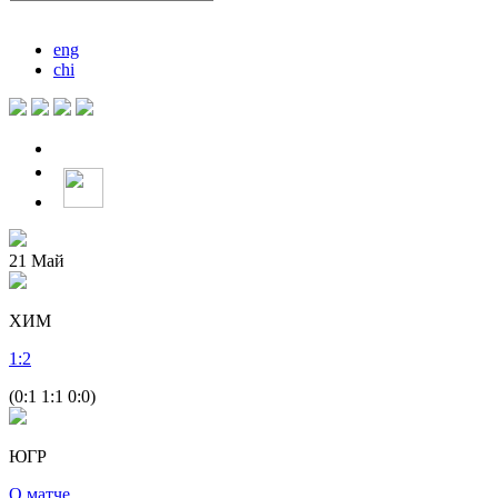
eng
chi
21
Май
ХИМ
1
:
2
(0:1 1:1 0:0)
ЮГР
О матче