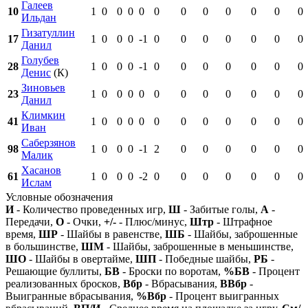
Галеев
10
1
0
0
0
0
0
0
0
0
0
0
0
Ильдан
Гизатуллин
17
1
0
0
0
-1
0
0
0
0
0
0
0
Данил
Голубев
28
1
0
0
0
-1
0
0
0
0
0
0
0
Денис
(К)
Зиновьев
23
1
0
0
0
0
0
0
0
0
0
0
0
Данил
Климкин
41
1
0
0
0
0
0
0
0
0
0
0
0
Иван
Саберзянов
98
1
0
0
0
-1
2
0
0
0
0
0
0
Малик
Хасанов
61
1
0
0
0
-2
0
0
0
0
0
0
0
Ислам
Условные обозначения
И
- Количество проведенных игр,
Ш
- Забитые голы,
А
-
Передачи,
О
- Очки,
+/-
- Плюс/минус,
Штр
- Штрафное
время,
ШР
- Шайбы в равенстве,
ШБ
- Шайбы, заброшенные
в большинстве,
ШМ
- Шайбы, заброшенные в меньшинстве,
ШО
- Шайбы в овертайме,
ШП
- Победные шайбы,
РБ
-
Решающие буллиты,
БВ
- Броски по воротам,
%БВ
- Процент
реализованных бросков,
Вбр
- Вбрасывания,
ВВбр
-
Выигранные вбрасывания,
%Вбр
- Процент выигранных