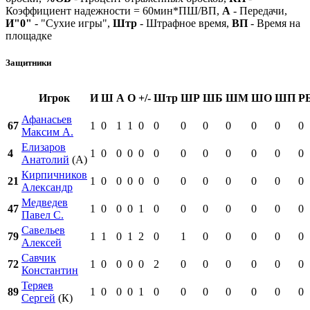
Коэффициент надежности = 60мин*ПШ/ВП,
А
- Передачи,
И"0"
- "Сухие игры",
Штр
- Штрафное время,
ВП
- Время на
площадке
Защитники
Игрок
И
Ш
А
О
+/-
Штр
ШР
ШБ
ШМ
ШО
ШП
Р
Афанасьев
67
1
0
1
1
0
0
0
0
0
0
0
0
Максим А.
Елизаров
4
1
0
0
0
0
0
0
0
0
0
0
0
Анатолий
(А)
Кирпичников
21
1
0
0
0
0
0
0
0
0
0
0
0
Александр
Медведев
47
1
0
0
0
1
0
0
0
0
0
0
0
Павел С.
Савельев
79
1
1
0
1
2
0
1
0
0
0
0
0
Алексей
Савчик
72
1
0
0
0
0
2
0
0
0
0
0
0
Константин
Теряев
89
1
0
0
0
1
0
0
0
0
0
0
0
Сергей
(К)