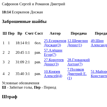
Сафронов Сергей и Романов Дмитрий
18:14
Есиркенов Досжан
Заброшенные шайбы
Ш
Пер
Вр
Счет
Сост
Автор
Передача
Переда
25.Есиркенов
12.Шемелин
49.Шин
1
1
18:14
0:1
бол.
Досжан(3)
Денис(1)
Александ
57.Алёшин
2
2
20:45
1:1
рав.
Егор(7)
27.Коротеев
28.Гловацкий
3
2
31:09
2:1
рав.
Денис(3)
Антон(7)
7.Поляков
10.Князев
51.Майор
4
2
35:40
3:1
рав.
Дмитрий Е.
Алексей(4)
Констант
(1)
Условные обозначения
Ш
- Забитые голы,
Пер
- Период
Штраф