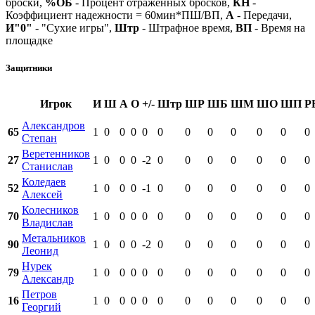
броски,
%ОБ
- Процент отраженных бросков,
КН
-
Коэффициент надежности = 60мин*ПШ/ВП,
А
- Передачи,
И"0"
- "Сухие игры",
Штр
- Штрафное время,
ВП
- Время на
площадке
Защитники
Игрок
И
Ш
А
О
+/-
Штр
ШР
ШБ
ШМ
ШО
ШП
Р
Александров
65
1
0
0
0
0
0
0
0
0
0
0
0
Степан
Веретенников
27
1
0
0
0
-2
0
0
0
0
0
0
0
Станислав
Коледаев
52
1
0
0
0
-1
0
0
0
0
0
0
0
Алексей
Колесников
70
1
0
0
0
0
0
0
0
0
0
0
0
Владислав
Метальников
90
1
0
0
0
-2
0
0
0
0
0
0
0
Леонид
Нурек
79
1
0
0
0
0
0
0
0
0
0
0
0
Александр
Петров
16
1
0
0
0
0
0
0
0
0
0
0
0
Георгий