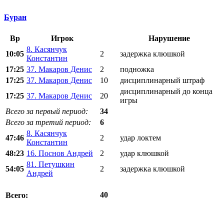
Буран
Вр
Игрок
Нарушение
8. Касянчук
10:05
2
задержка клюшкой
Константин
17:25
37. Макаров Денис
2
подножка
17:25
37. Макаров Денис
10
дисциплинарный штраф
дисциплинарный до конца
17:25
37. Макаров Денис
20
игры
Всего за первый период:
34
Всего за третий период:
6
8. Касянчук
47:46
2
удар локтем
Константин
48:23
16. Поснов Андрей
2
удар клюшкой
81. Петушкин
54:05
2
задержка клюшкой
Андрей
40
Всего: