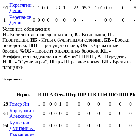
Перетягин
91
1
1
0
0
23
1
22
95.7
1.01
0
0
0
Денис
Черепанов
1
0
0
0
0
0
0
0
-
-
0
0
0
-
Денис
Условные обозначения
И
- Количество проведенных игр,
В
- Выигрыши,
П
-
Проигрыши,
ИБ
- Игры с буллитными сериями,
БВ
- Броски
по воротам,
ПШ
- Пропущено шайб,
ОБ
- Отраженные
броски,
%ОБ
- Процент отраженных бросков,
КН
-
Коэффициент надежности = 60мин*ПШ/ВП,
А
- Передачи,
И"0"
- "Сухие игры",
Штр
- Штрафное время,
ВП
- Время на
площадке
Защитники
Игрок
И
Ш
А
О
+/-
Штр
ШР
ШБ
ШМ
ШО
ШП
РБ
29
Гомер Ян
1
0
0
0
1
0
0
0
0
0
0
0
Карпушкин
61
1
0
0
0
0
0
0
0
0
0
0
0
Александр
Кузнецов
94
1
0
0
0
0
0
0
0
0
0
0
0
Дмитрий А.
Лукьянчиков