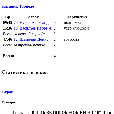
Казцинк-Торпедо
Вр
Игрок
Нарушение
09:45
79. Нурек Александр
0
подножка
15:36
10. Васильев Игорь А.
2
удар клюшкой
Всего за первый период:
2
47:46
12. Шемелин Денис
2
грубость
Всего за третий период:
2
4
Всего:
Статистика игроков
Буран
Вратари
Игрок
И
В
П
ИБ
БВ
ПШ
ОБ
%ОБ
КН
А
И"0"
Штр