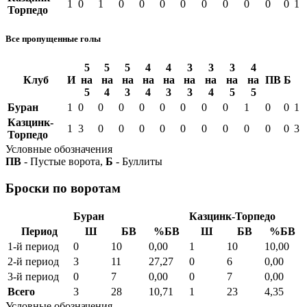
1
0
1
0
0
0
0
0
0
0
0
0
1
Торпедо
Все пропущенные голы
5
5
5
4
4
3
3
3
4
Клуб
И
на
на
на
на
на
на
на
на
на
ПВ
Б
5
4
3
4
3
3
4
5
5
Буран
1
0
0
0
0
0
0
0
0
1
0
0
1
Казцинк-
1
3
0
0
0
0
0
0
0
0
0
0
3
Торпедо
Условные обозначения
ПВ
- Пустые ворота,
Б
- Буллиты
Броски по воротам
Буран
Казцинк-Торпедо
Период
Ш
БВ
%БВ
Ш
БВ
%БВ
1-й период
0
10
0,00
1
10
10,00
2-й период
3
11
27,27
0
6
0,00
3-й период
0
7
0,00
0
7
0,00
Всего
3
28
10,71
1
23
4,35
Условные обозначения