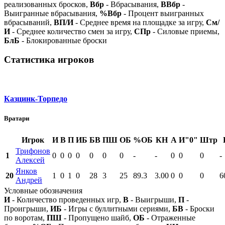
реализованных бросков,
Вбр
- Вбрасывания,
ВВбр
-
Выигранные вбрасывания,
%Вбр
- Процент выигранных
вбрасываний,
ВП/И
- Среднее время на площадке за игру,
См/
И
- Среднее количество смен за игру,
СПр
- Силовые приемы,
БлБ
- Блокированные броски
Статистика игроков
Казцинк-Торпедо
Вратари
Игрок
И
В
П
ИБ
БВ
ПШ
ОБ
%ОБ
КН
А
И"0"
Штр
Трифонов
1
0
0
0
0
0
0
0
-
-
0
0
0
-
Алексей
Янков
20
1
0
1
0
28
3
25
89.3
3.00
0
0
0
6
Андрей
Условные обозначения
И
- Количество проведенных игр,
В
- Выигрыши,
П
-
Проигрыши,
ИБ
- Игры с буллитными сериями,
БВ
- Броски
по воротам,
ПШ
- Пропущено шайб,
ОБ
- Отраженные