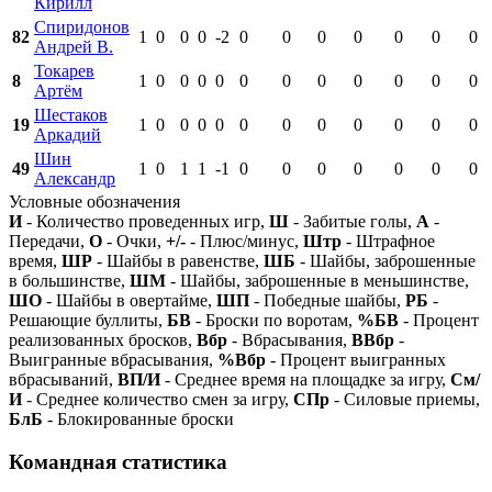
Кирилл
Спиридонов
82
1
0
0
0
-2
0
0
0
0
0
0
0
Андрей В.
Токарев
8
1
0
0
0
0
0
0
0
0
0
0
0
Артём
Шестаков
19
1
0
0
0
0
0
0
0
0
0
0
0
Аркадий
Шин
49
1
0
1
1
-1
0
0
0
0
0
0
0
Александр
Условные обозначения
И
- Количество проведенных игр,
Ш
- Забитые голы,
А
-
Передачи,
О
- Очки,
+/-
- Плюс/минус,
Штр
- Штрафное
время,
ШР
- Шайбы в равенстве,
ШБ
- Шайбы, заброшенные
в большинстве,
ШМ
- Шайбы, заброшенные в меньшинстве,
ШО
- Шайбы в овертайме,
ШП
- Победные шайбы,
РБ
-
Решающие буллиты,
БВ
- Броски по воротам,
%БВ
- Процент
реализованных бросков,
Вбр
- Вбрасывания,
ВВбр
-
Выигранные вбрасывания,
%Вбр
- Процент выигранных
вбрасываний,
ВП/И
- Среднее время на площадке за игру,
См/
И
- Среднее количество смен за игру,
СПр
- Силовые приемы,
БлБ
- Блокированные броски
Командная статистика