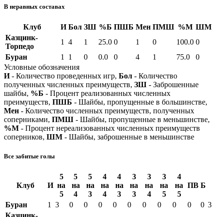
В неравных составах
Клуб
И
Бол
ЗШ
%Б
ПШБ
Мен
ПМШ
%М
ШМ
Казцинк-
1
4
1
25.0
0
1
0
100.0
0
Торпедо
Буран
1
1
0
0.0
0
4
1
75.0
0
Условные обозначения
И
- Количество проведенных игр,
Бол
- Количество
полученных численных преимуществ,
ЗШ
- Заброшенные
шайбы,
%Б
- Процент реализованных численных
преимуществ,
ПШБ
- Шайбы, пропущенные в большинстве,
Мен
- Количество численных преимуществ, полученных
соперниками,
ПМШ
- Шайбы, пропущенные в меньшинстве,
%М
- Процент нереализованных численных преимуществ
соперников,
ШМ
- Шайбы, заброшенные в меньшинстве
Все забитые голы
5
5
5
4
4
3
3
3
4
Клуб
И
на
на
на
на
на
на
на
на
на
ПВ
Б
5
4
3
4
3
3
4
5
5
Буран
1
3
0
0
0
0
0
0
0
0
0
0
3
Казцинк-