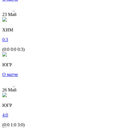
23
Май
ХИМ
0
:
3
(0:0 0:0 0:3)
ЮГР
О матче
26
Май
ЮГР
4
:
0
(0:0 1:0 3:0)