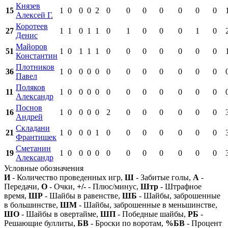
Князев
15
1
0
0
0
2
0
0
0
0
0
0
0
Алексей Г.
Коротеев
27
1
1
0
1
1
0
1
0
0
0
1
0
Денис
Майоров
51
1
0
1
1
1
0
0
0
0
0
0
0
Константин
Плотников
36
1
0
0
0
0
0
0
0
0
0
0
0
Павел
Поляков
11
1
0
0
0
0
0
0
0
0
0
0
0
Александр
Поснов
16
1
0
0
0
0
2
0
0
0
0
0
0
Андрей
Складани
21
1
0
0
0
1
0
0
0
0
0
0
0
Франтишек
Сметанин
19
1
0
0
0
0
0
0
0
0
0
0
0
Александр
Условные обозначения
И
- Количество проведенных игр,
Ш
- Забитые голы,
А
-
Передачи,
О
- Очки,
+/-
- Плюс/минус,
Штр
- Штрафное
время,
ШР
- Шайбы в равенстве,
ШБ
- Шайбы, заброшенные
в большинстве,
ШМ
- Шайбы, заброшенные в меньшинстве,
ШО
- Шайбы в овертайме,
ШП
- Победные шайбы,
РБ
-
Решающие буллиты,
БВ
- Броски по воротам,
%БВ
- Процент