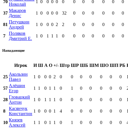
70
1
0
0
0
0
0
0
0
0
0
0
0
Николай
Макаров
37
1
0
0
0
0
32
0
0
0
0
0
0
Денис
Петушкин
81
1
0
0
0
2
2
0
0
0
0
0
0
Андрей
Поляков
7
1
0
1
1
1
0
0
0
0
0
0
0
Дмитрий Е.
Нападающие
Игрок
И
Ш
А
О
+/-
Штр
ШР
ШБ
ШМ
ШО
ШП
РБ
Акользин
25
1
0
0
0
2
0
0
0
0
0
0
0
Павел
Алёшин
57
1
1
0
1
1
0
1
0
0
0
0
0
Егор
Гловацкий
28
1
0
1
1
1
0
0
0
0
0
0
0
Антон
Касянчук
8
1
0
0
0
1
4
0
0
0
0
0
0
Константин
Князев
10
1
1
0
1
1
0
1
0
0
0
0
0
Алексей