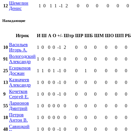
Шемелин
12
1
0
1
1
-1
2
0
0
0
0
0
0
Денис
Нападающие
Игрок
И
Ш
А
О
+/-
Штр
ШР
ШБ
ШМ
ШО
ШП
РБ
Васильев
10
1
0
0
0
-1
2
0
0
0
0
0
0
Игорь А.
Вологодский
91
1
0
0
0
-1
0
0
0
0
0
0
0
Александр
Есиркенов
25
1
1
0
1
-1
0
0
1
0
0
0
0
Досжан
Казначеев
13
1
0
0
0
-1
0
0
0
0
0
0
0
Александр
Кочетков
9
1
0
0
0
-1
0
0
0
0
0
0
0
Сергей Е.
Ларионов
55
1
0
0
0
0
0
0
0
0
0
0
0
Дмитрий
Петров
18
1
0
0
0
0
0
0
0
0
0
0
0
Антон В.
Савицкий
48
1
0
0
0
-1
0
0
0
0
0
0
0