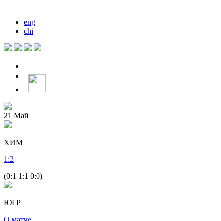
eng
chi
21
Май
ХИМ
1
:
2
(0:1 1:1 0:0)
ЮГР
О матче