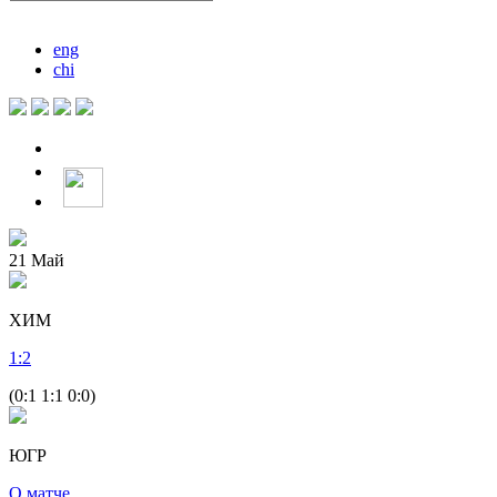
eng
chi
21
Май
ХИМ
1
:
2
(0:1 1:1 0:0)
ЮГР
О матче