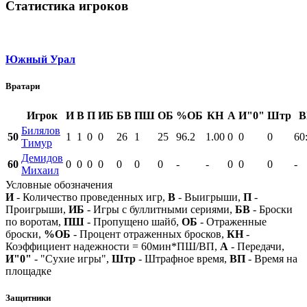
Статистика игроков
Южный Урал
Вратари
Игрок
И
В
П
ИБ
БВ
ПШ
ОБ
%ОБ
КН
А
И"0"
Штр
В
Билялов
50
1
1
0
0
26
1
25
96.2
1.00
0
0
0
60
Тимур
Демидов
60
0
0
0
0
0
0
0
-
-
0
0
0
-
Михаил
Условные обозначения
И
- Количество проведенных игр,
В
- Выигрыши,
П
-
Проигрыши,
ИБ
- Игры с буллитными сериями,
БВ
- Броски
по воротам,
ПШ
- Пропущено шайб,
ОБ
- Отраженные
броски,
%ОБ
- Процент отраженных бросков,
КН
-
Коэффициент надежности = 60мин*ПШ/ВП,
А
- Передачи,
И"0"
- "Сухие игры",
Штр
- Штрафное время,
ВП
- Время на
площадке
Защитники