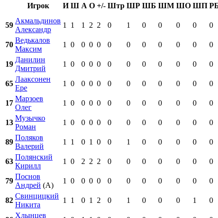
Игрок
И
Ш
А
О
+/-
Штр
ШР
ШБ
ШМ
ШО
ШП
Р
Акмальдинов
59
1
1
1
2
2
0
1
0
0
0
0
0
Александр
Ведькалов
70
1
0
0
0
0
0
0
0
0
0
0
0
Максим
Данилин
19
1
0
0
0
0
0
0
0
0
0
0
0
Дмитрий
Лааксонен
65
1
0
0
0
0
0
0
0
0
0
0
0
Ере
Марзоев
17
1
0
0
0
0
0
0
0
0
0
0
0
Олег
Музычко
13
1
0
0
0
0
0
0
0
0
0
0
0
Роман
Поляков
89
1
1
0
1
0
0
1
0
0
0
0
0
Валерий
Полянский
63
1
0
2
2
2
0
0
0
0
0
0
0
Кирилл
Поснов
79
1
0
0
0
0
0
0
0
0
0
0
0
Андрей
(А)
Свинцицкий
82
1
1
0
1
2
0
1
0
0
0
1
0
Никита
Хлынцев