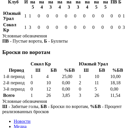
Клуб
И
на
на
на
на
на
на
на
на
на
ПВ
Б
5
4
3
4
3
3
4
5
5
Южный
1
1
0
0
0
0
0
0
0
0
0
0
1
Урал
Сокол
1
3
0
0
0
0
0
0
0
0
0
0
3
Кр
Условные обозначения
ПВ
- Пустые ворота,
Б
- Буллиты
Броски по воротам
Сокол Кр
Южный Урал
Период
Ш
БВ
%БВ
Ш
БВ
%БВ
1-й период
1
4
25,00
1
10
10,00
2-й период
0
10
0,00
2
11
18,18
3-й период
0
12
0,00
0
5
0,00
Всего
1
26
3,85
3
26
11,54
Условные обозначения
Ш
- Забитые голы,
БВ
- Броски по воротам,
%БВ
- Процент
реализованных бросков
Новости
Медиа