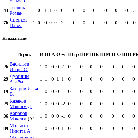
Альберт
Теслюк
44
1
0
1
1
0
0
0
0
0
0
0
0
3
Роман
Яценков
76
1
0
0
0
0
2
0
0
0
0
0
0
0
Павел
Нападающие
Игрок
И
Ш
А
О
+/-
Штр
ШР
ШБ
ШМ
ШО
ШП
Р
Васильев
26
1
0
0
0
-1
0
0
0
0
0
0
0
Игорь С.
Дубинин
29
1
1
0
1
1
0
1
0
0
0
0
0
Артём
Захаров Илья
19
1
0
0
0
-1
0
0
0
0
0
0
0
В.
Казаков
25
1
0
0
0
-2
0
0
0
0
0
0
0
Максим Д.
Коробов
36
1
0
0
0
-1
0
0
0
0
0
0
0
Максим
(А)
Малыгин
89
1
0
0
0
1
0
0
0
0
0
0
0
Никита А.
Малюшкин