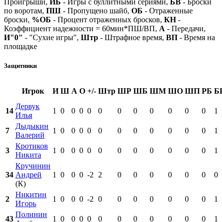
Проигрыши,
ИБ
- Игры с буллитными сериями,
БВ
- Броски
по воротам,
ПШ
- Пропущено шайб,
ОБ
- Отраженные
броски,
%ОБ
- Процент отраженных бросков,
КН
-
Коэффициент надежности = 60мин*ПШ/ВП,
А
- Передачи,
И"0"
- "Сухие игры",
Штр
- Штрафное время,
ВП
- Время на
площадке
Защитники
Игрок
И
Ш
А
О
+/-
Штр
ШР
ШБ
ШМ
ШО
ШП
РБ
Б
Дервук
14
1
0
0
0
0
0
0
0
0
0
0
0
1
Илья
Дыдыкин
7
1
0
0
0
0
0
0
0
0
0
0
0
1
Валерий
Кротиков
3
1
0
0
0
0
0
0
0
0
0
0
0
1
Никита
Кручинин
34
Андрей
1
0
0
0
-2
2
0
0
0
0
0
0
0
(К)
Никитин
2
1
0
0
0
-2
0
0
0
0
0
0
0
1
Игорь
Полинин
43
1
0
0
0
0
0
0
0
0
0
0
0
1