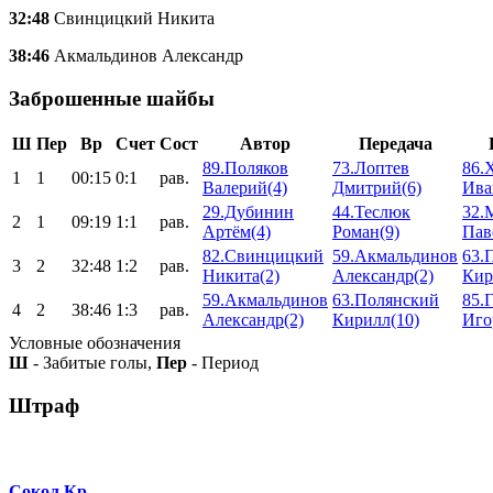
32:48
Свинцицкий Никита
38:46
Акмальдинов Александр
Заброшенные шайбы
Ш
Пер
Вр
Счет
Сост
Автор
Передача
89.Поляков
73.Лоптев
86.
1
1
00:15
0:1
рав.
Валерий(4)
Дмитрий(6)
Ива
29.Дубинин
44.Теслюк
32.
2
1
09:19
1:1
рав.
Артём(4)
Роман(9)
Пав
82.Свинцицкий
59.Акмальдинов
63.
3
2
32:48
1:2
рав.
Никита(2)
Александр(2)
Кир
59.Акмальдинов
63.Полянский
85.
4
2
38:46
1:3
рав.
Александр(2)
Кирилл(10)
Иго
Условные обозначения
Ш
- Забитые голы,
Пер
- Период
Штраф
Сокол Кр