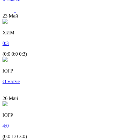
23
Май
ХИМ
0
:
3
(0:0 0:0 0:3)
ЮГР
О матче
26
Май
ЮГР
4
:
0
(0:0 1:0 3:0)