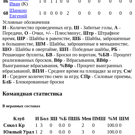
86
1
0
1
1
0
0
0
0
0
0
0
0
Иван
(К)
Щанкин
68
1
0
0
0
0
2
0
0
0
0
0
0
Евгений
Условные обозначения
И
- Количество проведенных игр,
Ш
- Забитые голы,
А
-
Передачи,
О
- Очки,
+/-
- Плюс/минус,
Штр
- Штрафное
время,
ШР
- Шайбы в равенстве,
ШБ
- Шайбы, заброшенные
в большинстве,
ШМ
- Шайбы, заброшенные в меньшинстве,
ШО
- Шайбы в овертайме,
ШП
- Победные шайбы,
РБ
-
Решающие буллиты,
БВ
- Броски по воротам,
%БВ
- Процент
реализованных бросков,
Вбр
- Вбрасывания,
ВВбр
-
Выигранные вбрасывания,
%Вбр
- Процент выигранных
вбрасываний,
ВП/И
- Среднее время на площадке за игру,
См/
И
- Среднее количество смен за игру,
СПр
- Силовые приемы,
БлБ
- Блокированные броски
Командная статистика
В неравных составах
Клуб
И
Бол
ЗШ
%Б
ПШБ
Мен
ПМШ
%М
ШМ
Сокол Кр
1
3
0
0.0
0
2
0
100.0
0
Южный Урал
1
2
0
0.0
0
3
0
100.0
0