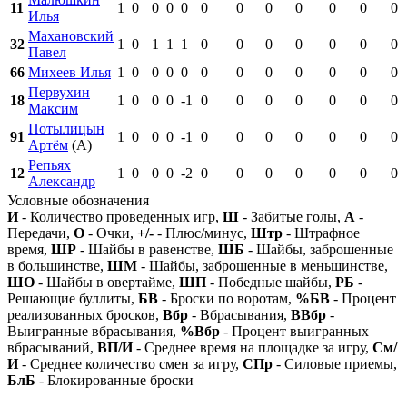
11
1
0
0
0
0
0
0
0
0
0
0
0
Илья
Махановский
32
1
0
1
1
1
0
0
0
0
0
0
0
Павел
66
Михеев Илья
1
0
0
0
0
0
0
0
0
0
0
0
Первухин
18
1
0
0
0
-1
0
0
0
0
0
0
0
Максим
Потылицын
91
1
0
0
0
-1
0
0
0
0
0
0
0
Артём
(А)
Репьях
12
1
0
0
0
-2
0
0
0
0
0
0
0
Александр
Условные обозначения
И
- Количество проведенных игр,
Ш
- Забитые голы,
А
-
Передачи,
О
- Очки,
+/-
- Плюс/минус,
Штр
- Штрафное
время,
ШР
- Шайбы в равенстве,
ШБ
- Шайбы, заброшенные
в большинстве,
ШМ
- Шайбы, заброшенные в меньшинстве,
ШО
- Шайбы в овертайме,
ШП
- Победные шайбы,
РБ
-
Решающие буллиты,
БВ
- Броски по воротам,
%БВ
- Процент
реализованных бросков,
Вбр
- Вбрасывания,
ВВбр
-
Выигранные вбрасывания,
%Вбр
- Процент выигранных
вбрасываний,
ВП/И
- Среднее время на площадке за игру,
См/
И
- Среднее количество смен за игру,
СПр
- Силовые приемы,
БлБ
- Блокированные броски