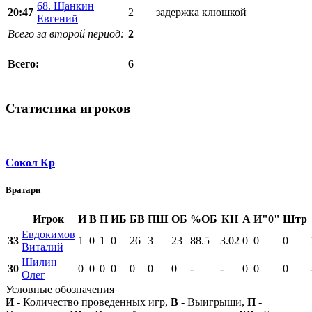
68. Щанкин
20:47
2
задержка клюшкой
Евгений
Всего за второй период:
2
6
Всего:
Статистика игроков
Сокол Кр
Вратари
Игрок
И
В
П
ИБ
БВ
ПШ
ОБ
%ОБ
КН
А
И"0"
Штр
Евдокимов
33
1
0
1
0
26
3
23
88.5
3.02
0
0
0
Виталий
Шилин
30
0
0
0
0
0
0
0
-
-
0
0
0
Олег
Условные обозначения
И
- Количество проведенных игр,
В
- Выигрыши,
П
-