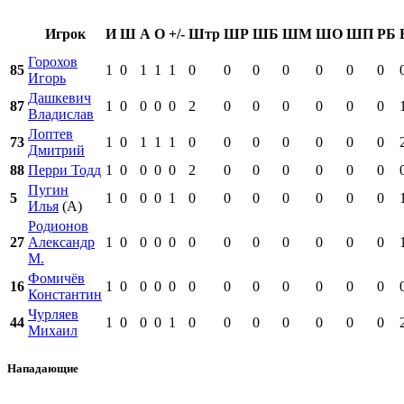
Игрок
И
Ш
А
О
+/-
Штр
ШР
ШБ
ШМ
ШО
ШП
РБ
Горохов
85
1
0
1
1
1
0
0
0
0
0
0
0
Игорь
Дашкевич
87
1
0
0
0
0
2
0
0
0
0
0
0
Владислав
Лоптев
73
1
0
1
1
1
0
0
0
0
0
0
0
Дмитрий
88
Перри Тодд
1
0
0
0
0
2
0
0
0
0
0
0
Пугин
5
1
0
0
0
1
0
0
0
0
0
0
0
Илья
(А)
Родионов
27
Александр
1
0
0
0
0
0
0
0
0
0
0
0
М.
Фомичёв
16
1
0
0
0
0
0
0
0
0
0
0
0
Константин
Чурляев
44
1
0
0
0
1
0
0
0
0
0
0
0
Михаил
Нападающие