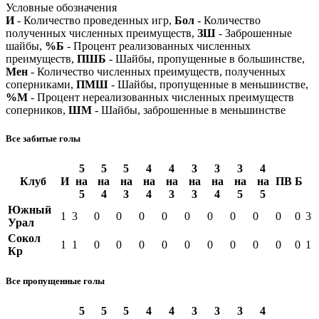
Условные обозначения
И
- Количество проведенных игр,
Бол
- Количество
полученных численных преимуществ,
ЗШ
- Заброшенные
шайбы,
%Б
- Процент реализованных численных
преимуществ,
ПШБ
- Шайбы, пропущенные в большинстве,
Мен
- Количество численных преимуществ, полученных
соперниками,
ПМШ
- Шайбы, пропущенные в меньшинстве,
%М
- Процент нереализованных численных преимуществ
соперников,
ШМ
- Шайбы, заброшенные в меньшинстве
Все забитые голы
5
5
5
4
4
3
3
3
4
Клуб
И
на
на
на
на
на
на
на
на
на
ПВ
Б
5
4
3
4
3
3
4
5
5
Южный
1
3
0
0
0
0
0
0
0
0
0
0
3
Урал
Сокол
1
1
0
0
0
0
0
0
0
0
0
0
1
Кр
Все пропущенные голы
5
5
5
4
4
3
3
3
4