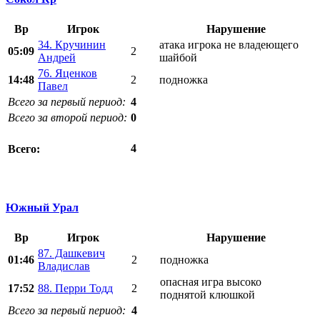
Вр
Игрок
Нарушение
34. Кручинин
атака игрока не владеющего
05:09
2
Андрей
шайбой
76. Яценков
14:48
2
подножка
Павел
Всего за первый период:
4
Всего за второй период:
0
4
Всего:
Южный Урал
Вр
Игрок
Нарушение
87. Дашкевич
01:46
2
подножка
Владислав
опасная игра высоко
17:52
88. Перри Тодд
2
поднятой клюшкой
Всего за первый период:
4