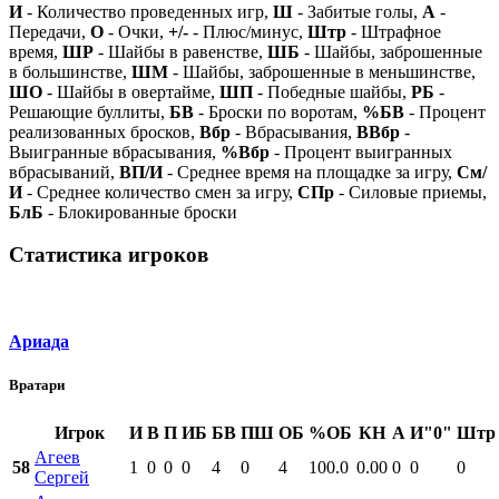
И
- Количество проведенных игр,
Ш
- Забитые голы,
А
-
Передачи,
О
- Очки,
+/-
- Плюс/минус,
Штр
- Штрафное
время,
ШР
- Шайбы в равенстве,
ШБ
- Шайбы, заброшенные
в большинстве,
ШМ
- Шайбы, заброшенные в меньшинстве,
ШО
- Шайбы в овертайме,
ШП
- Победные шайбы,
РБ
-
Решающие буллиты,
БВ
- Броски по воротам,
%БВ
- Процент
реализованных бросков,
Вбр
- Вбрасывания,
ВВбр
-
Выигранные вбрасывания,
%Вбр
- Процент выигранных
вбрасываний,
ВП/И
- Среднее время на площадке за игру,
См/
И
- Среднее количество смен за игру,
СПр
- Силовые приемы,
БлБ
- Блокированные броски
Статистика игроков
Ариада
Вратари
Игрок
И
В
П
ИБ
БВ
ПШ
ОБ
%ОБ
КН
А
И"0"
Штр
Агеев
58
1
0
0
0
4
0
4
100.0
0.00
0
0
0
Сергей