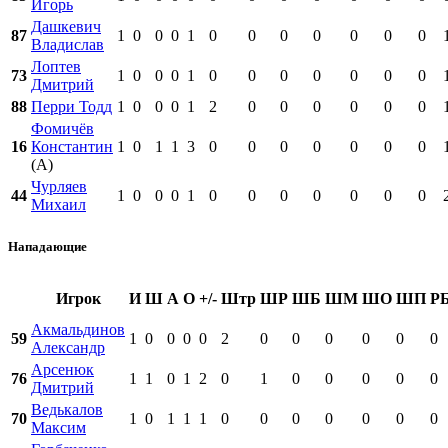
Игорь
Дашкевич
87
1
0
0
0
1
0
0
0
0
0
0
0
Владислав
Лоптев
73
1
0
0
0
1
0
0
0
0
0
0
0
Дмитрий
88
Перри Тодд
1
0
0
0
1
2
0
0
0
0
0
0
Фомичёв
16
Константин
1
0
1
1
3
0
0
0
0
0
0
0
(А)
Чурляев
44
1
0
0
0
1
0
0
0
0
0
0
0
Михаил
Нападающие
Игрок
И
Ш
А
О
+/-
Штр
ШР
ШБ
ШМ
ШО
ШП
Р
Акмальдинов
59
1
0
0
0
0
2
0
0
0
0
0
0
Александр
Арсенюк
76
1
1
0
1
2
0
1
0
0
0
0
0
Дмитрий
Ведькалов
70
1
0
1
1
1
0
0
0
0
0
0
0
Максим