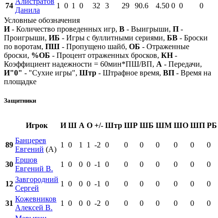
Алистратов
74
1
0
1
0
32
3
29
90.6
4.50
0
0
0
Данила
Условные обозначения
И
- Количество проведенных игр,
В
- Выигрыши,
П
-
Проигрыши,
ИБ
- Игры с буллитными сериями,
БВ
- Броски
по воротам,
ПШ
- Пропущено шайб,
ОБ
- Отраженные
броски,
%ОБ
- Процент отраженных бросков,
КН
-
Коэффициент надежности = 60мин*ПШ/ВП,
А
- Передачи,
И"0"
- "Сухие игры",
Штр
- Штрафное время,
ВП
- Время на
площадке
Защитники
Игрок
И
Ш
А
О
+/-
Штр
ШР
ШБ
ШМ
ШО
ШП
РБ
Банцерев
89
1
0
1
1
-2
0
0
0
0
0
0
0
Евгений
(А)
Ершов
30
1
0
0
0
-1
0
0
0
0
0
0
0
Евгений В.
Завгородний
12
1
0
0
0
-1
0
0
0
0
0
0
0
Сергей
Кожевников
31
1
0
0
0
-2
0
0
0
0
0
0
0
Алексей В.