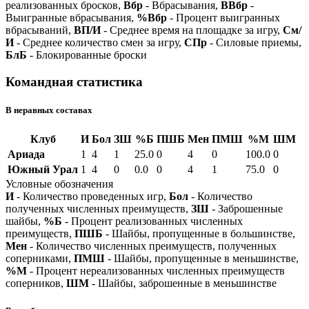
реализованных бросков,
Вбр
- Вбрасывания,
ВВбр
-
Выигранные вбрасывания,
%Вбр
- Процент выигранных
вбрасываний,
ВП/И
- Среднее время на площадке за игру,
См/
И
- Среднее количество смен за игру,
СПр
- Силовые приемы,
БлБ
- Блокированные броски
Командная статистика
В неравных составах
Клуб
И
Бол
ЗШ
%Б
ПШБ
Мен
ПМШ
%М
ШМ
Ариада
1
4
1
25.0
0
4
0
100.0
0
Южный Урал
1
4
0
0.0
0
4
1
75.0
0
Условные обозначения
И
- Количество проведенных игр,
Бол
- Количество
полученных численных преимуществ,
ЗШ
- Заброшенные
шайбы,
%Б
- Процент реализованных численных
преимуществ,
ПШБ
- Шайбы, пропущенные в большинстве,
Мен
- Количество численных преимуществ, полученных
соперниками,
ПМШ
- Шайбы, пропущенные в меньшинстве,
%М
- Процент нереализованных численных преимуществ
соперников,
ШМ
- Шайбы, заброшенные в меньшинстве