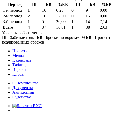
Период
Ш
БВ
%БВ
Ш
БВ
%БВ
1-й период
1
16
6,25
0
9
0,00
2-й период
2
16
12,50
0
15
0,00
3-й период
1
5
20,00
1
14
7,14
Всего
4
37
10,81
1
38
2,63
Условные обозначения
Ш
- Забитые голы,
БВ
- Броски по воротам,
%БВ
- Процент
реализованных бросков
Новости
Медиа
Календарь
Таблицы
Игроки
Клубы
О Чемпионате
Документы
Антидопинг
Судейство