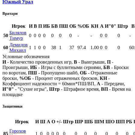
Южный Урал
Вратари
Игрок
И
В
П
ИБ
БВ
ПШ
ОБ
%ОБ
КН
А
И"0"
Штр
В
Билялов
50
0
0
0
0
0
0
0
-
-
0
0
0
-
Тимур
Демидов
60
1
1
0
0
38
1
37
97.4
1.00
0
0
0
60
Михаил
Условные обозначения
И
- Количество проведенных игр,
В
- Выигрыши,
П
-
Проигрыши,
ИБ
- Игры с буллитными сериями,
БВ
- Броски
по воротам,
ПШ
- Пропущено шайб,
ОБ
- Отраженные
броски,
%ОБ
- Процент отраженных бросков,
КН
-
Коэффициент надежности = 60мин*ПШ/ВП,
А
- Передачи,
И"0"
- "Сухие игры",
Штр
- Штрафное время,
ВП
- Время на
площадке
Защитники
Игрок
И
Ш
А
О
+/-
Штр
ШР
ШБ
ШМ
ШО
ШП
РБ
Горохов
85
1
0
0
0
0
0
0
0
0
0
0
0