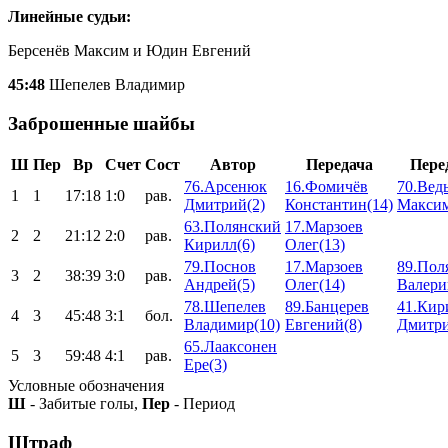
Линейные судьи:
Берсенёв Максим и Юдин Евгений
45:48
Шепелев Владимир
Заброшенные шайбы
Ш
Пер
Вр
Счет
Сост
Автор
Передача
Пере
76.Арсенюк
16.Фомичёв
70.Вед
1
1
17:18
1:0
рав.
Дмитрий(2)
Константин(14)
Максим
63.Полянский
17.Марзоев
2
2
21:12
2:0
рав.
Кирилл(6)
Олег(13)
79.Поснов
17.Марзоев
89.Пол
3
2
38:39
3:0
рав.
Андрей(5)
Олег(14)
Валери
78.Шепелев
89.Банцерев
41.Кир
4
3
45:48
3:1
бол.
Владимир(10)
Евгений(8)
Дмитри
65.Лааксонен
5
3
59:48
4:1
рав.
Ере(3)
Условные обозначения
Ш
- Забитые голы,
Пер
- Период
Штраф