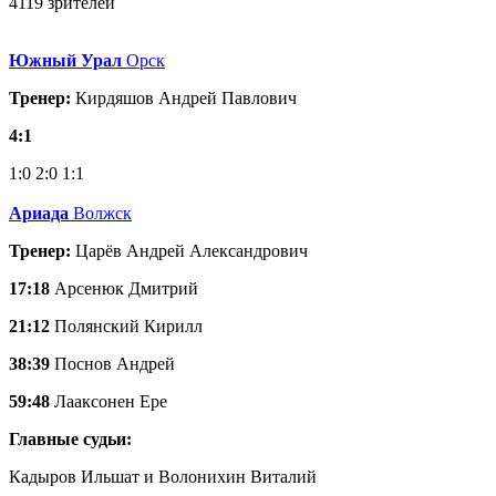
4119 зрителей
Южный Урал
Орск
Тренер:
Кирдяшов Андрей Павлович
4:1
1:0
2:0
1:1
Ариада
Волжск
Тренер:
Царёв Андрей Александрович
17:18
Арсенюк Дмитрий
21:12
Полянский Кирилл
38:39
Поснов Андрей
59:48
Лааксонен Ере
Главные судьи:
Кадыров Ильшат и Волонихин Виталий