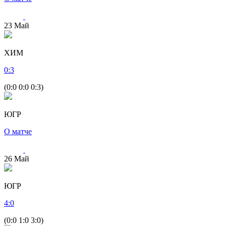
23
Май
ХИМ
0
:
3
(0:0 0:0 0:3)
ЮГР
О матче
26
Май
ЮГР
4
:
0
(0:0 1:0 3:0)