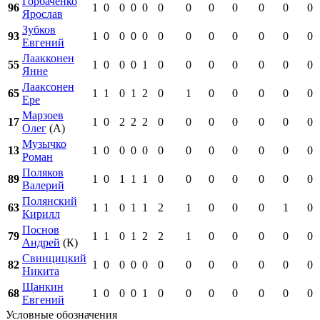
Горбаченко
96
1
0
0
0
0
0
0
0
0
0
0
0
Ярослав
Зубков
93
1
0
0
0
0
0
0
0
0
0
0
0
Евгений
Лаакконен
55
1
0
0
0
1
0
0
0
0
0
0
0
Янне
Лааксонен
65
1
1
0
1
2
0
1
0
0
0
0
0
Ере
Марзоев
17
1
0
2
2
2
0
0
0
0
0
0
0
Олег
(А)
Музычко
13
1
0
0
0
0
0
0
0
0
0
0
0
Роман
Поляков
89
1
0
1
1
1
0
0
0
0
0
0
0
Валерий
Полянский
63
1
1
0
1
1
2
1
0
0
0
1
0
Кирилл
Поснов
79
1
1
0
1
2
2
1
0
0
0
0
0
Андрей
(К)
Свинцицкий
82
1
0
0
0
0
0
0
0
0
0
0
0
Никита
Щанкин
68
1
0
0
0
1
0
0
0
0
0
0
0
Евгений
Условные обозначения