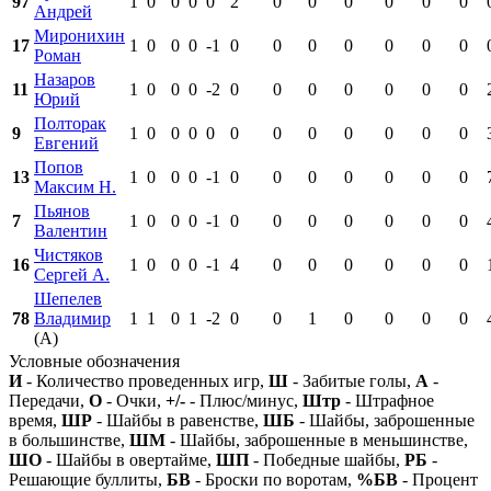
97
1
0
0
0
0
2
0
0
0
0
0
0
Андрей
Миронихин
17
1
0
0
0
-1
0
0
0
0
0
0
0
Роман
Назаров
11
1
0
0
0
-2
0
0
0
0
0
0
0
Юрий
Полторак
9
1
0
0
0
0
0
0
0
0
0
0
0
Евгений
Попов
13
1
0
0
0
-1
0
0
0
0
0
0
0
Максим Н.
Пьянов
7
1
0
0
0
-1
0
0
0
0
0
0
0
Валентин
Чистяков
16
1
0
0
0
-1
4
0
0
0
0
0
0
Сергей А.
Шепелев
78
Владимир
1
1
0
1
-2
0
0
1
0
0
0
0
(А)
Условные обозначения
И
- Количество проведенных игр,
Ш
- Забитые голы,
А
-
Передачи,
О
- Очки,
+/-
- Плюс/минус,
Штр
- Штрафное
время,
ШР
- Шайбы в равенстве,
ШБ
- Шайбы, заброшенные
в большинстве,
ШМ
- Шайбы, заброшенные в меньшинстве,
ШО
- Шайбы в овертайме,
ШП
- Победные шайбы,
РБ
-
Решающие буллиты,
БВ
- Броски по воротам,
%БВ
- Процент