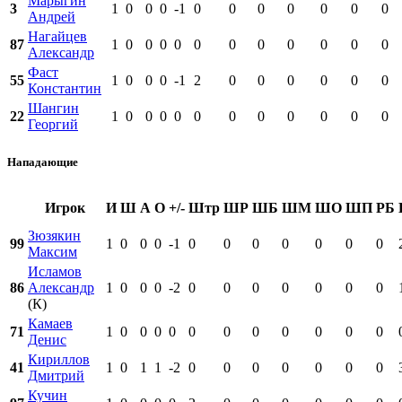
Марыгин
3
1
0
0
0
-1
0
0
0
0
0
0
0
Андрей
Нагайцев
87
1
0
0
0
0
0
0
0
0
0
0
0
Александр
Фаст
55
1
0
0
0
-1
2
0
0
0
0
0
0
Константин
Шангин
22
1
0
0
0
0
0
0
0
0
0
0
0
Георгий
Нападающие
Игрок
И
Ш
А
О
+/-
Штр
ШР
ШБ
ШМ
ШО
ШП
РБ
Зюзякин
99
1
0
0
0
-1
0
0
0
0
0
0
0
Максим
Исламов
86
Александр
1
0
0
0
-2
0
0
0
0
0
0
0
(К)
Камаев
71
1
0
0
0
0
0
0
0
0
0
0
0
Денис
Кириллов
41
1
0
1
1
-2
0
0
0
0
0
0
0
Дмитрий
Кучин