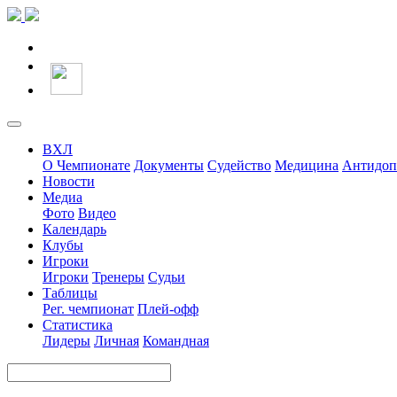
ВХЛ
О Чемпионате
Документы
Судейство
Медицина
Антидоп
Новости
Медиа
Фото
Видео
Календарь
Клубы
Игроки
Игроки
Тренеры
Судьи
Таблицы
Рег. чемпионат
Плей-офф
Статистика
Лидеры
Личная
Командная