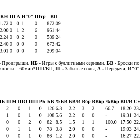
КН
Ш
А
И"0"
Штр
ВП
1.72
0
0
1
0
872:09
2.00
0
1
2
6
961:44
2.24
0
0
2
0
589:24
2.40
0
0
0
0
673:42
3.01
0
0
0
0
299:04
- Проигрыши,
ИБ
- Игры с буллитными сериями,
БВ
- Броски по
ежности = 60мин*ПШ/ВП,
Ш
- Забитые голы,
А
- Передачи,
И"0"
ШБ
ШМ
ШО
ШП
РБ
БВ
%БВ
БВ/И
Вбр
ВВбр
%Вбр
ВП/И
См
2
0
1
0
126
6.3
2.2
3
2
66.7
18:20
23
1
0
1
0
108
5.6
2.2
0
0
-
19:31
24
0
0
2
0
82
8.5
1.5
1
1
100.0
17:50
22
0
1
1
0
78
3.8
2.0
0
0
-
19:03
24
0
0
1
0
86
1.2
2.0
0
0
-
16:27
22