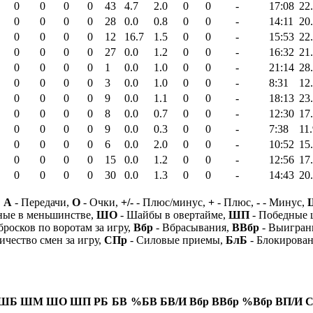
0
0
0
0
43
4.7
2.0
0
0
-
17:08
22
0
0
0
0
28
0.0
0.8
0
0
-
14:11
20
0
0
0
0
12
16.7
1.5
0
0
-
15:53
22
0
0
0
0
27
0.0
1.2
0
0
-
16:32
21
0
0
0
0
1
0.0
1.0
0
0
-
21:14
28
0
0
0
0
3
0.0
1.0
0
0
-
8:31
12
0
0
0
0
9
0.0
1.1
0
0
-
18:13
23
0
0
0
0
8
0.0
0.7
0
0
-
12:30
17
0
0
0
0
9
0.0
0.3
0
0
-
7:38
11
0
0
0
0
6
0.0
2.0
0
0
-
10:52
15
0
0
0
0
15
0.0
1.2
0
0
-
12:56
17
0
0
0
0
30
0.0
1.3
0
0
-
14:43
20
,
А
- Передачи,
О
- Очки,
+/-
- Плюс/минус,
+
- Плюс,
-
- Минус,
ные в меньшинстве,
ШО
- Шайбы в овертайме,
ШП
- Победные
бросков по воротам за игру,
Вбр
- Вбрасывания,
ВВбр
- Выигран
ичество смен за игру,
СПр
- Силовые приемы,
БлБ
- Блокирова
ШБ
ШМ
ШО
ШП
РБ
БВ
%БВ
БВ/И
Вбр
ВВбр
%Вбр
ВП/И
С