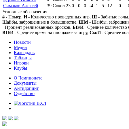
Симаков Алексей
39
Сокол
23
0
0
0
-4
1
5
12
0
Условные обозначения
#
- Номер,
И
- Количество проведенных игр,
Ш
- Забитые голы
Шайбы, заброшенные в большинстве,
ШМ
- Шайбы, заброшен
- Процент реализованных бросков,
БВ/И
- Среднее количество 
ВП/И
- Среднее время на площадке за игру,
См/И
- Среднее кол
Новости
Медиа
Календарь
Таблицы
Игроки
Клубы
О Чемпионате
Документы
Антидопинг
Судейство