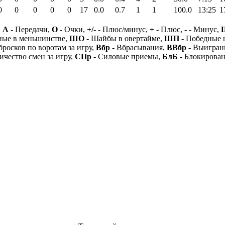
0
0
0
0
0
17
0.0
0.7
1
1
100.0
13:25
1
,
А
- Передачи,
О
- Очки,
+/-
- Плюс/минус,
+
- Плюс,
-
- Минус,
ные в меньшинстве,
ШО
- Шайбы в овертайме,
ШП
- Победные
бросков по воротам за игру,
Вбр
- Вбрасывания,
ВВбр
- Выигран
ичество смен за игру,
СПр
- Силовые приемы,
БлБ
- Блокирова