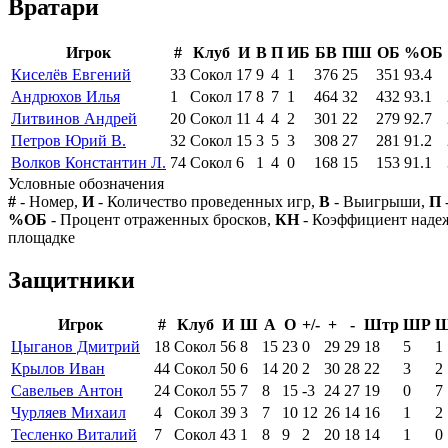
Вратари
Игрок
#
Клуб
И
В
П
ИБ
БВ
ПШ
ОБ
%ОБ
Киселёв Евгений
33
Сокол
17
9
4
1
376
25
351
93.4
Андрюхов Илья
1
Сокол
17
8
7
1
464
32
432
93.1
Литвинов Андрей
20
Сокол
11
4
4
2
301
22
279
92.7
Петров Юрий В.
32
Сокол
15
3
5
3
308
27
281
91.2
Волков Константин Л.
74
Сокол
6
1
4
0
168
15
153
91.1
Условные обозначения
#
- Номер,
И
- Количество проведенных игр,
В
- Выигрыши,
П
%ОБ
- Процент отраженных бросков,
КН
- Коэффициент над
площадке
Защитники
Игрок
#
Клуб
И
Ш
А
О
+/-
+
-
Штр
ШР
Цыганов Дмитрий
18
Сокол
56
8
15
23
0
29
29
18
5
1
Крылов Иван
44
Сокол
50
6
14
20
2
30
28
22
3
2
Савельев Антон
24
Сокол
55
7
8
15
-3
24
27
19
0
7
Чурляев Михаил
4
Сокол
39
3
7
10
12
26
14
16
1
2
Тесленко Виталий
7
Сокол
43
1
8
9
2
20
18
14
1
0