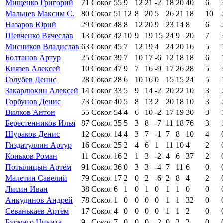
Мищенко Григорий
71
Сокол
55
9
12
21
-2
18
20
40
6
Мальцев Максим С.
80
Сокол
51
12
8
20
5
26
21
18
10
Назаров Юрий
29
Сокол
48
8
12
20
9
23
14
8
6
Шевченко Вячеслав
13
Сокол
42
10
9
19
15
24
9
20
7
Мисников Владислав
63
Сокол
45
7
12
19
4
24
20
16
5
Болтанов Артур
25
Сокол
39
7
10
17
-6
12
18
18
6
Князев Алексей
10
Сокол
47
9
7
16
-9
17
26
28
5
Голубев Денис
28
Сокол
28
6
10
16
0
15
15
24
5
Закарлюкин Алексей
14
Сокол
33
5
9
14
-2
20
22
10
3
Горбунов Денис
73
Сокол
40
5
8
13
2
20
18
10
3
Вилков Антон
55
Сокол
54
4
6
10
-2
17
19
30
3
Берестенников Илья
87
Сокол
35
5
3
8
-7
11
18
76
3
Шураков Денис
12
Сокол
14
4
3
7
-1
7
8
10
4
Гиздатуллин Артур
16
Сокол
25
2
4
6
1
11
10
4
2
Коньков Роман
11
Сокол
16
2
1
3
-2
4
6
37
2
Потылицын Артём
91
Сокол
36
0
3
3
-4
7
11
6
0
Малетин Савелий
79
Сокол
17
2
0
2
-6
2
8
4
2
Лисин Иван
38
Сокол
6
1
0
1
0
1
1
0
0
Анкудинов Андрей
78
Сокол
1
0
0
0
0
1
1
32
0
Севанькаев Артём
17
Сокол
4
0
0
0
0
1
1
2
0
Бурмаго Никита
9
Сокол
7
0
0
0
-2
0
2
2
0