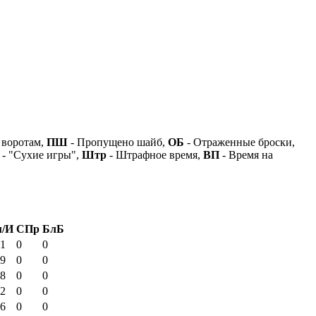
 воротам,
ПШ
- Пропущено шайб,
ОБ
- Отраженные броски,
- "Сухие игры",
Штр
- Штрафное время,
ВП
- Время на
/И
СПр
БлБ
.1
0
0
.9
0
0
.8
0
0
.2
0
0
.6
0
0