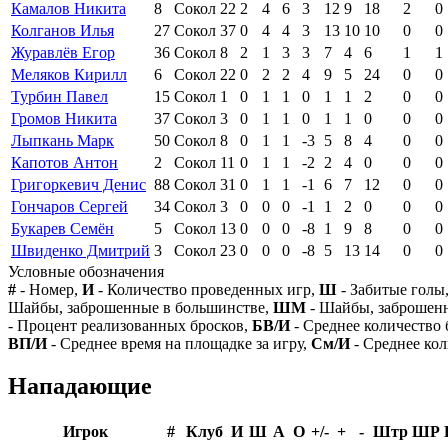
Камалов Никита
8
Сокол
22
2
4
6
3
12
9
18
2
0
Колганов Илья
27
Сокол
37
0
4
4
3
13
10
10
0
0
Журавлёв Егор
36
Сокол
8
2
1
3
3
7
4
6
1
1
Меляков Кирилл
6
Сокол
22
0
2
2
4
9
5
24
0
0
Турбин Павел
15
Сокол
1
0
1
1
0
1
1
2
0
0
Громов Никита
37
Сокол
3
0
1
1
0
1
1
0
0
0
Лыпкань Марк
50
Сокол
8
0
1
1
-3
5
8
4
0
0
Капотов Антон
2
Сокол
11
0
1
1
-2
2
4
0
0
0
Григоркевич Денис
88
Сокол
31
0
1
1
-1
6
7
12
0
0
Гончаров Сергей
34
Сокол
3
0
0
0
-1
1
2
0
0
0
Букарев Семён
5
Сокол
13
0
0
0
-8
1
9
8
0
0
Швиденко Дмитрий
3
Сокол
23
0
0
0
-8
5
13
14
0
0
Условные обозначения
#
- Номер,
И
- Количество проведенных игр,
Ш
- Забитые голы
Шайбы, заброшенные в большинстве,
ШМ
- Шайбы, заброшен
- Процент реализованных бросков,
БВ/И
- Среднее количество 
ВП/И
- Среднее время на площадке за игру,
См/И
- Среднее кол
Нападающие
Игрок
#
Клуб
И
Ш
А
О
+/-
+
-
Штр
ШР