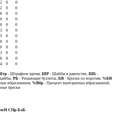
.2
0
0
.2
0
0
.6
0
0
.9
0
0
.0
0
0
.3
0
0
.5
0
0
.0
0
0
.9
0
0
.3
0
0
.6
0
0
.4
0
0
Штр
- Штрафное время,
ШР
- Шайбы в равенстве,
ШБ
-
 шайбы,
РБ
- Решающие буллиты,
БВ
- Броски по воротам,
%БВ
ные вбрасывания,
%Вбр
- Процент выигранных вбрасываний,
нные броски
м/И
СПр
БлБ