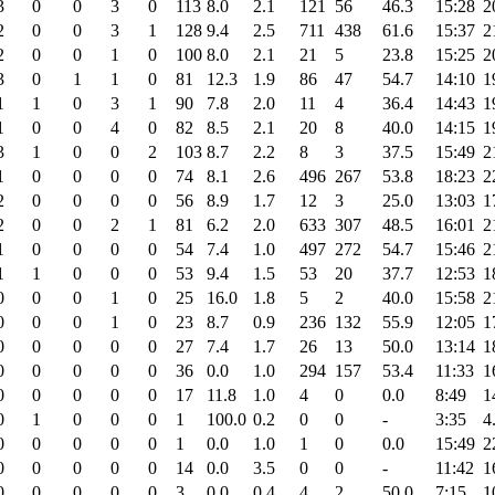
3
0
0
3
0
113
8.0
2.1
121
56
46.3
15:28
2
2
0
0
3
1
128
9.4
2.5
711
438
61.6
15:37
2
2
0
0
1
0
100
8.0
2.1
21
5
23.8
15:25
2
3
0
1
1
0
81
12.3
1.9
86
47
54.7
14:10
1
1
1
0
3
1
90
7.8
2.0
11
4
36.4
14:43
1
1
0
0
4
0
82
8.5
2.1
20
8
40.0
14:15
1
3
1
0
0
2
103
8.7
2.2
8
3
37.5
15:49
2
1
0
0
0
0
74
8.1
2.6
496
267
53.8
18:23
2
2
0
0
0
0
56
8.9
1.7
12
3
25.0
13:03
1
2
0
0
2
1
81
6.2
2.0
633
307
48.5
16:01
2
1
0
0
0
0
54
7.4
1.0
497
272
54.7
15:46
2
1
1
0
0
0
53
9.4
1.5
53
20
37.7
12:53
1
0
0
0
1
0
25
16.0
1.8
5
2
40.0
15:58
2
0
0
0
1
0
23
8.7
0.9
236
132
55.9
12:05
1
0
0
0
0
0
27
7.4
1.7
26
13
50.0
13:14
1
0
0
0
0
0
36
0.0
1.0
294
157
53.4
11:33
1
0
0
0
0
0
17
11.8
1.0
4
0
0.0
8:49
1
0
1
0
0
0
1
100.0
0.2
0
0
-
3:35
4
0
0
0
0
0
1
0.0
1.0
1
0
0.0
15:49
2
0
0
0
0
0
14
0.0
3.5
0
0
-
11:42
1
0
0
0
0
0
3
0.0
0.4
4
2
50.0
7:15
1