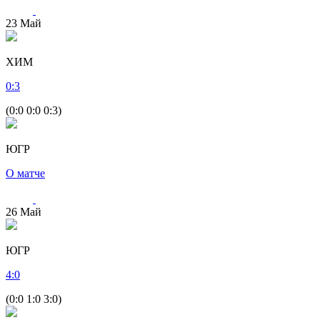
23
Май
ХИМ
0
:
3
(0:0 0:0 0:3)
ЮГР
О матче
26
Май
ЮГР
4
:
0
(0:0 1:0 3:0)