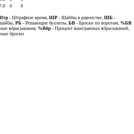
7.0
0
0
Штр
- Штрафное время,
ШР
- Шайбы в равенстве,
ШБ
-
 шайбы,
РБ
- Решающие буллиты,
БВ
- Броски по воротам,
%БВ
ные вбрасывания,
%Вбр
- Процент выигранных вбрасываний,
нные броски