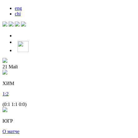
eng
chi
21
Май
ХИМ
1
:
2
(0:1 1:1 0:0)
ЮГР
О матче