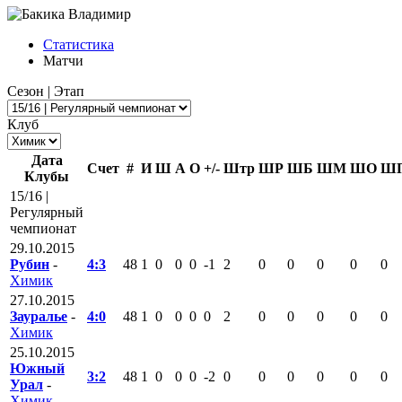
Статистика
Матчи
Сезон | Этап
Клуб
Дата
Счет
#
И
Ш
А
О
+/-
Штр
ШР
ШБ
ШМ
ШО
Ш
Клубы
15/16 |
Регулярный
чемпионат
29.10.2015
Рубин
-
4:3
48
1
0
0
0
-1
2
0
0
0
0
0
Химик
27.10.2015
Зауралье
-
4:0
48
1
0
0
0
0
2
0
0
0
0
0
Химик
25.10.2015
Южный
3:2
48
1
0
0
0
-2
0
0
0
0
0
0
Урал
-
Химик