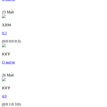
23
Май
ХИМ
0
:
3
(0:0 0:0 0:3)
ЮГР
О матче
26
Май
ЮГР
4
:
0
(0:0 1:0 3:0)