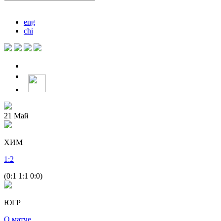
eng
chi
21
Май
ХИМ
1
:
2
(0:1 1:1 0:0)
ЮГР
О матче