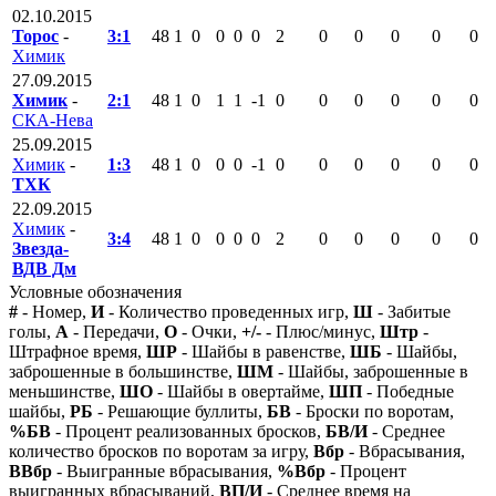
02.10.2015
Торос
-
3:1
48
1
0
0
0
0
2
0
0
0
0
0
Химик
27.09.2015
Химик
-
2:1
48
1
0
1
1
-1
0
0
0
0
0
0
СКА-Нева
25.09.2015
Химик
-
1:3
48
1
0
0
0
-1
0
0
0
0
0
0
ТХК
22.09.2015
Химик
-
3:4
48
1
0
0
0
0
2
0
0
0
0
0
Звезда-
ВДВ Дм
Условные обозначения
#
- Номер,
И
- Количество проведенных игр,
Ш
- Забитые
голы,
А
- Передачи,
О
- Очки,
+/-
- Плюс/минус,
Штр
-
Штрафное время,
ШР
- Шайбы в равенстве,
ШБ
- Шайбы,
заброшенные в большинстве,
ШМ
- Шайбы, заброшенные в
меньшинстве,
ШО
- Шайбы в овертайме,
ШП
- Победные
шайбы,
РБ
- Решающие буллиты,
БВ
- Броски по воротам,
%БВ
- Процент реализованных бросков,
БВ/И
- Среднее
количество бросков по воротам за игру,
Вбр
- Вбрасывания,
ВВбр
- Выигранные вбрасывания,
%Вбр
- Процент
выигранных вбрасываний,
ВП/И
- Среднее время на