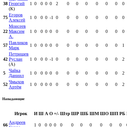
38
Георгий
1
0
0
0
0
2
0
0
0
0
0
0
0
(К)
Егоров
75
1
0
0
0
-1
0
0
0
0
0
0
0
0
Алексей
Моисеев
22
Максим
1
0
0
0
0
0
0
0
0
0
0
0
0
А.
Павликов
57
1
0
0
0
0
0
0
0
0
0
0
0
1
Марк
Петрищев
42
Руслан
1
0
0
0
-1
0
0
0
0
0
0
0
2
(А)
Чайка
5
1
0
0
0
0
0
0
0
0
0
0
0
2
Даниил
Чмыхов
52
1
0
0
0
0
0
0
0
0
0
0
0
2
Артём
Нападающие
Игрок
И
Ш
А
О
+/-
Штр
ШР
ШБ
ШМ
ШО
ШП
РБ
Андреев
66
1
0
0
0
0
0
0
0
0
0
0
0