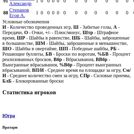
91
1
0
0
0
0
0
0
0
0
0
0
0
Александр
Степанов
88
1
0
0
0
0
0
0
0
0
0
0
0
Егор А.
Условные обозначения
И
- Количество проведенных игр,
Ш
- Забитые голы,
А
-
Передачи,
О
- Очки,
+/-
- Плюс/минус,
Штр
- Штрафное
время,
ШР
- Шайбы в равенстве,
ШБ
- Шайбы, заброшенные
в большинстве,
ШМ
- Шайбы, заброшенные в меньшинстве,
ШО
- Шайбы в овертайме,
ШП
- Победные шайбы,
РБ
-
Решающие буллиты,
БВ
- Броски по воротам,
%БВ
- Процент
реализованных бросков,
Вбр
- Вбрасывания,
ВВбр
-
Выигранные вбрасывания,
%Вбр
- Процент выигранных
вбрасываний,
ВП/И
- Среднее время на площадке за игру,
См/
И
- Среднее количество смен за игру,
СПр
- Силовые приемы,
БлБ
- Блокированные броски
Статистика игроков
Югра
Вратари