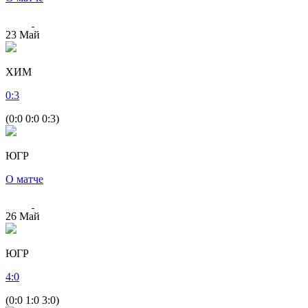
23
Май
ХИМ
0
:
3
(0:0 0:0 0:3)
ЮГР
О матче
26
Май
ЮГР
4
:
0
(0:0 1:0 3:0)