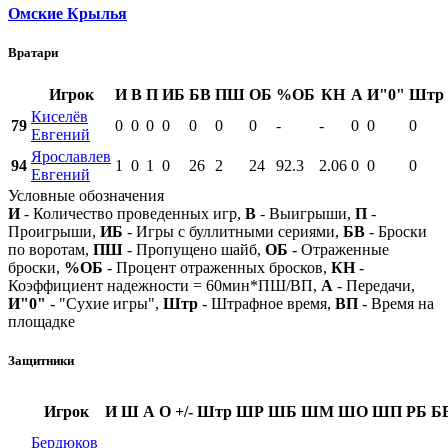
Омские Крылья
Вратари
Игрок
И
В
П
ИБ
БВ
ПШ
ОБ
%ОБ
КН
А
И"0"
Штр
Киселёв
79
0
0
0
0
0
0
0
-
-
0
0
0
Евгений
Ярославлев
94
1
0
1
0
26
2
24
92.3
2.06
0
0
0
Евгений
Условные обозначения
И
- Количество проведенных игр,
В
- Выигрыши,
П
-
Проигрыши,
ИБ
- Игры с буллитными сериями,
БВ
- Броски
по воротам,
ПШ
- Пропущено шайб,
ОБ
- Отраженные
броски,
%ОБ
- Процент отраженных бросков,
КН
-
Коэффициент надежности = 60мин*ПШ/ВП,
А
- Передачи,
И"0"
- "Сухие игры",
Штр
- Штрафное время,
ВП
- Время на
площадке
Защитники
Игрок
И
Ш
А
О
+/-
Штр
ШР
ШБ
ШМ
ШО
ШП
РБ
Б
Бердюков