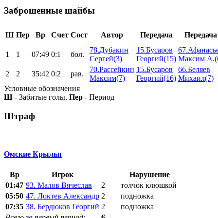
Заброшенные шайбы
Ш
Пер
Вр
Счет
Сост
Автор
Передача
Передача
78.Дубакин
15.Бусаров
67.Афанась
1
1
07:49
0:1
бол.
Сергей(3)
Георгий(15)
Максим А.(
70.Рассейкин
15.Бусаров
66.Беляев
2
2
35:42
0:2
рав.
Максим(7)
Георгий(16)
Михаил(7)
Условные обозначения
Ш
- Забитые голы,
Пер
- Период
Штраф
Омские Крылья
Вр
Игрок
Нарушение
01:47
93. Малов Вячеслав
2
толчок клюшкой
05:50
47. Локтев Александр
2
подножка
07:35
38. Бердюков Георгий
2
подножка
Всего за первый период:
6