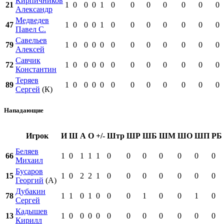
Кирпичников
21
1
0
0
0
1
0
0
0
0
0
0
0
Александр
Медведев
47
1
0
0
0
1
0
0
0
0
0
0
0
Павел С.
Савельев
79
1
0
0
0
0
0
0
0
0
0
0
0
Алексей
Савчик
72
1
0
0
0
0
0
0
0
0
0
0
0
Константин
Теряев
89
1
0
0
0
0
0
0
0
0
0
0
0
Сергей
(К)
Нападающие
Игрок
И
Ш
А
О
+/-
Штр
ШР
ШБ
ШМ
ШО
ШП
РБ
Беляев
66
1
0
1
1
1
0
0
0
0
0
0
0
Михаил
Бусаров
15
1
0
2
2
1
0
0
0
0
0
0
0
Георгий
(А)
Дубакин
78
1
1
0
1
0
0
0
1
0
0
1
0
Сергей
Кадышев
13
1
0
0
0
0
0
0
0
0
0
0
0
Кирилл