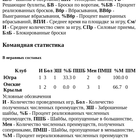
Решающие буллиты,
БВ
- Броски по воротам,
%БВ
- Процент
реализованных бросков,
Вбр
- Вбрасывания,
ВВбр
-
Выигранные вбрасывания,
%Вбр
- Процент выигранных
вбрасываний,
ВП/И
- Среднее время на площадке за игру,
См/
И
- Среднее количество смен за игру,
СПр
- Силовые приемы,
БлБ
- Блокированные броски
Командная статистика
В неравных составах
Клуб
И
Бол
ЗШ
%Б
ПШБ
Мен
ПМШ
%М
ШМ
Югра
1
3
1
33.3
0
2
0
100.0
0
Омские
1
2
0
0.0
0
3
1
66.7
0
Крылья
Условные обозначения
И
- Количество проведенных игр,
Бол
- Количество
полученных численных преимуществ,
ЗШ
- Заброшенные
шайбы,
%Б
- Процент реализованных численных
преимуществ,
ПШБ
- Шайбы, пропущенные в большинстве,
Мен
- Количество численных преимуществ, полученных
соперниками,
ПМШ
- Шайбы, пропущенные в меньшинстве,
%М
- Процент нереализованных численных преимуществ