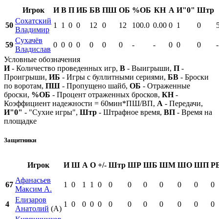
Игрок
И
В
П
ИБ
БВ
ПШ
ОБ
%ОБ
КН
А
И"0"
Штр
Сохатский
50
1
1
0
0
12
0
12
100.0
0.00
0
1
0
Владимир
Сухачёв
59
0
0
0
0
0
0
0
-
-
0
0
0
-
Владислав
Условные обозначения
И
- Количество проведенных игр,
В
- Выигрыши,
П
-
Проигрыши,
ИБ
- Игры с буллитными сериями,
БВ
- Броски
по воротам,
ПШ
- Пропущено шайб,
ОБ
- Отраженные
броски,
%ОБ
- Процент отраженных бросков,
КН
-
Коэффициент надежности = 60мин*ПШ/ВП,
А
- Передачи,
И"0"
- "Сухие игры",
Штр
- Штрафное время,
ВП
- Время на
площадке
Защитники
Игрок
И
Ш
А
О
+/-
Штр
ШР
ШБ
ШМ
ШО
ШП
Р
Афанасьев
67
1
0
1
1
0
0
0
0
0
0
0
0
Максим А.
Елизаров
4
1
0
0
0
0
0
0
0
0
0
0
0
Анатолий
(А)