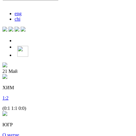
eng
chi
21
Май
ХИМ
1
:
2
(0:1 1:1 0:0)
ЮГР
О матче