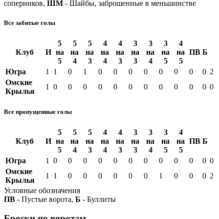
соперников,
ШМ
- Шайбы, заброшенные в меньшинстве
Все забитые голы
5
5
5
4
4
3
3
3
4
Клуб
И
на
на
на
на
на
на
на
на
на
ПВ
Б
5
4
3
4
3
3
4
5
5
Югра
1
1
0
1
0
0
0
0
0
0
0
0
2
Омские
1
0
0
0
0
0
0
0
0
0
0
0
0
Крылья
Все пропущенные голы
5
5
5
4
4
3
3
3
4
Клуб
И
на
на
на
на
на
на
на
на
на
ПВ
Б
5
4
3
4
3
3
4
5
5
Югра
1
0
0
0
0
0
0
0
0
0
0
0
0
Омские
1
1
0
0
0
0
0
0
1
0
0
0
2
Крылья
Условные обозначения
ПВ
- Пустые ворота,
Б
- Буллиты
Броски по воротам