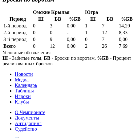
Омские Крылья
Югра
Период
Ш
БВ
%БВ
Ш
БВ
%БВ
1-й период
0
3
0,00
1
7
14,29
2-й период
0
0
-
1
12
8,33
3-й период
0
9
0,00
0
7
0,00
Всего
0
12
0,00
2
26
7,69
Условные обозначения
Ш
- Забитые голы,
БВ
- Броски по воротам,
%БВ
- Процент
реализованных бросков
Новости
Медиа
Календарь
Таблицы
Игроки
Клубы
О Чемпионате
Документы
Антидопинг
Судейство