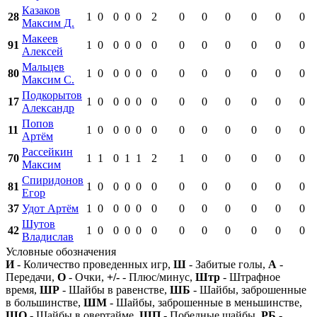
Казаков
28
1
0
0
0
0
2
0
0
0
0
0
0
Максим Д.
Макеев
91
1
0
0
0
0
0
0
0
0
0
0
0
Алексей
Мальцев
80
1
0
0
0
0
0
0
0
0
0
0
0
Максим С.
Подкорытов
17
1
0
0
0
0
0
0
0
0
0
0
0
Александр
Попов
11
1
0
0
0
0
0
0
0
0
0
0
0
Артём
Рассейкин
70
1
1
0
1
1
2
1
0
0
0
0
0
Максим
Спиридонов
81
1
0
0
0
0
0
0
0
0
0
0
0
Егор
37
Удот Артём
1
0
0
0
0
0
0
0
0
0
0
0
Шутов
42
1
0
0
0
0
0
0
0
0
0
0
0
Владислав
Условные обозначения
И
- Количество проведенных игр,
Ш
- Забитые голы,
А
-
Передачи,
О
- Очки,
+/-
- Плюс/минус,
Штр
- Штрафное
время,
ШР
- Шайбы в равенстве,
ШБ
- Шайбы, заброшенные
в большинстве,
ШМ
- Шайбы, заброшенные в меньшинстве,
ШО
- Шайбы в овертайме,
ШП
- Победные шайбы,
РБ
-