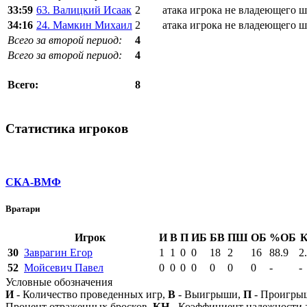
33:59
63. Валицкий Исаак
2
атака игрока не владеющего 
34:16
24. Мамкин Михаил
2
атака игрока не владеющего 
Всего за второй период:
4
Всего за второй период:
4
8
Всего:
Статистика игроков
СКА-ВМФ
Вратари
Игрок
И
В
П
ИБ
БВ
ПШ
ОБ
%ОБ
30
Заврагин Егор
1
1
0
0
18
2
16
88.9
2
52
Мойсевич Павел
0
0
0
0
0
0
0
-
-
Условные обозначения
И
- Количество проведенных игр,
В
- Выигрыши,
П
- Проигры
Процент отраженных бросков,
КН
- Коэффициент надежности