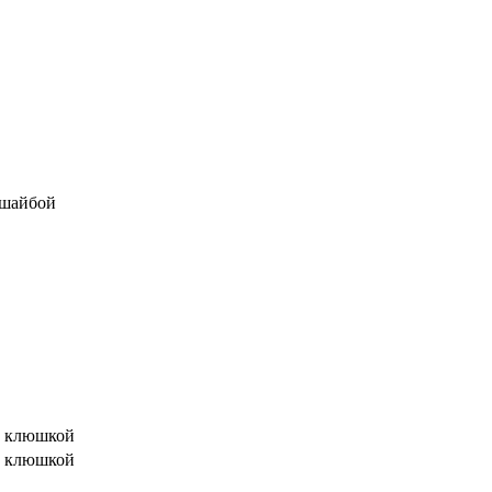
 шайбой
й клюшкой
й клюшкой