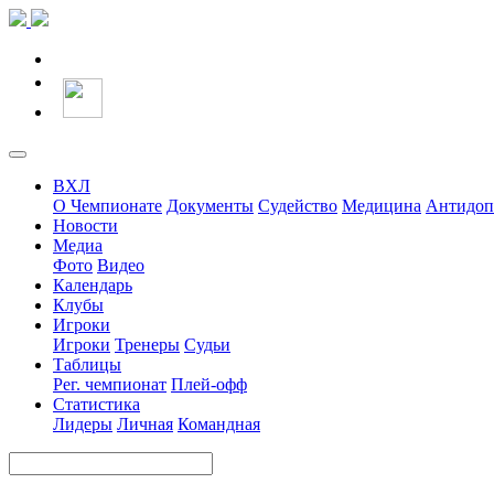
ВХЛ
О Чемпионате
Документы
Судейство
Медицина
Антидоп
Новости
Медиа
Фото
Видео
Календарь
Клубы
Игроки
Игроки
Тренеры
Судьи
Таблицы
Рег. чемпионат
Плей-офф
Статистика
Лидеры
Личная
Командная