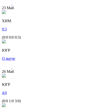
23
Май
ХИМ
0
:
3
(0:0 0:0 0:3)
ЮГР
О матче
26
Май
ЮГР
4
:
0
(0:0 1:0 3:0)