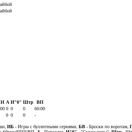
шайбой
шайбой
КН
А
И"0"
Штр
ВП
.00
0
0
0
60:00
0
0
0
-
ши,
ИБ
- Игры с буллитными сериями,
БВ
- Броски по воротам,
 = 60мин*ПШ/ВП,
А
- Передачи,
И"0"
- "Сухие игры",
Штр
- Шт