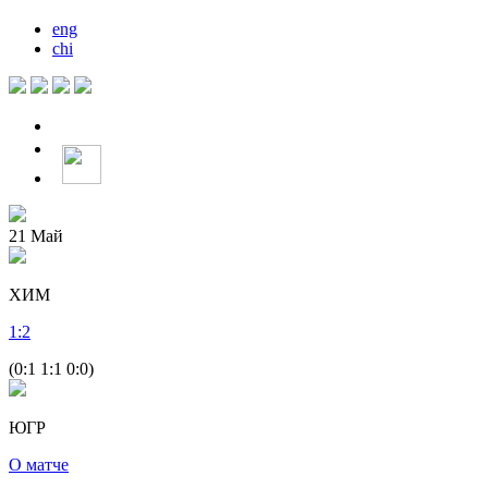
eng
chi
21
Май
ХИМ
1
:
2
(0:1 1:1 0:0)
ЮГР
О матче