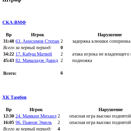
СКА-ВМФ
Вр
Игрок
Нарушение
31:48
63. Анисимов Степан
2
задержка клюшки соперника
Всего за первый период:
0
34:22
17. Кабуш Матвей
2
атака игрока не владеющего
45:43
82. Мамаладзе Давид
2
подножка
6
Всего:
ХК Тамбов
Вр
Игрок
Нарушение
12:30
24. Мамкин Михаил
2
опасная игра высоко поднято
16:05
96. Пьянов Эмиль
2
опасная игра высоко поднято
Всего за первый период:
4