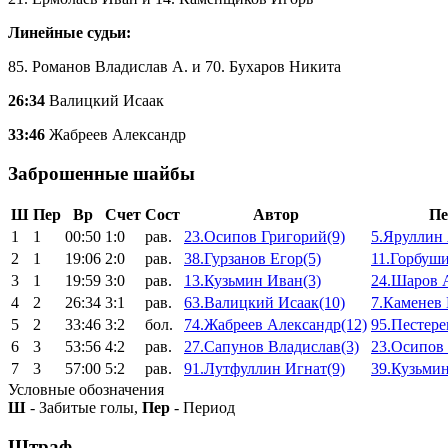
Линейные судьи:
85. Романов Владислав А. и 70. Бухаров Никита
26:34
Валицкий Исаак
33:46
Жабреев Александр
Заброшенные шайбы
Ш
Пер
Вр
Счет
Сост
Автор
Пе
1
1
00:50
1:0
рав.
23.Осипов Григорий(9)
5.Яруллин 
2
1
19:06
2:0
рав.
38.Гурзанов Егор(5)
11.Горбуш
3
1
19:59
3:0
рав.
13.Кузьмин Иван(3)
24.Шаров А
4
2
26:34
3:1
рав.
63.Валицкий Исаак(10)
7.Каменев 
5
2
33:46
3:2
бол.
74.Жабреев Александр(12)
95.Пестере
6
3
53:56
4:2
рав.
27.Сапунов Владислав(3)
23.Осипов 
7
3
57:00
5:2
рав.
91.Лутфуллин Игнат(9)
39.Кузьмин
Условные обозначения
Ш
- Забитые голы,
Пер
- Период
Штраф