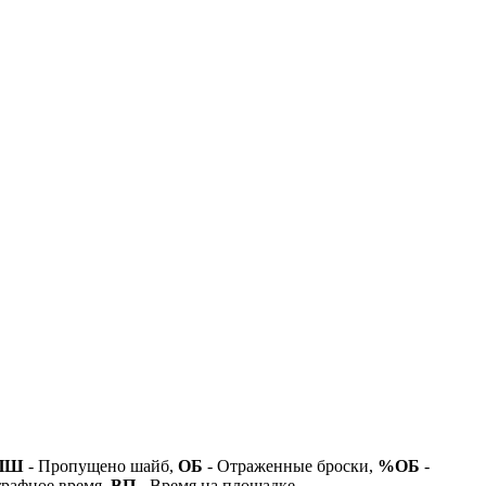
ПШ
- Пропущено шайб,
ОБ
- Отраженные броски,
%ОБ
-
рафное время,
ВП
- Время на площадке