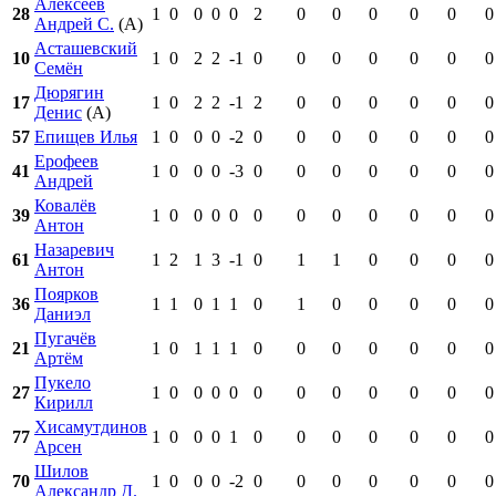
Алексеев
28
1
0
0
0
0
2
0
0
0
0
0
0
Андрей С.
(А)
Асташевский
10
1
0
2
2
-1
0
0
0
0
0
0
0
Семён
Дюрягин
17
1
0
2
2
-1
2
0
0
0
0
0
0
Денис
(А)
57
Епищев Илья
1
0
0
0
-2
0
0
0
0
0
0
0
Ерофеев
41
1
0
0
0
-3
0
0
0
0
0
0
0
Андрей
Ковалёв
39
1
0
0
0
0
0
0
0
0
0
0
0
Антон
Назаревич
61
1
2
1
3
-1
0
1
1
0
0
0
0
Антон
Поярков
36
1
1
0
1
1
0
1
0
0
0
0
0
Даниэл
Пугачёв
21
1
0
1
1
1
0
0
0
0
0
0
0
Артём
Пукело
27
1
0
0
0
0
0
0
0
0
0
0
0
Кирилл
Хисамутдинов
77
1
0
0
0
1
0
0
0
0
0
0
0
Арсен
Шилов
70
1
0
0
0
-2
0
0
0
0
0
0
0
Александр Д.