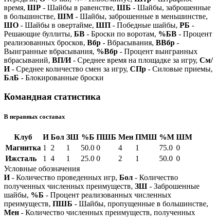
время,
ШР
- Шайбы в равенстве,
ШБ
- Шайбы, заброшенные
в большинстве,
ШМ
- Шайбы, заброшенные в меньшинстве,
ШО
- Шайбы в овертайме,
ШП
- Победные шайбы,
РБ
-
Решающие буллиты,
БВ
- Броски по воротам,
%БВ
- Процент
реализованных бросков,
Вбр
- Вбрасывания,
ВВбр
-
Выигранные вбрасывания,
%Вбр
- Процент выигранных
вбрасываний,
ВП/И
- Среднее время на площадке за игру,
См/
И
- Среднее количество смен за игру,
СПр
- Силовые приемы,
БлБ
- Блокированные броски
Командная статистика
В неравных составах
Клуб
И
Бол
ЗШ
%Б
ПШБ
Мен
ПМШ
%М
ШМ
Магнитка
1
2
1
50.0
0
4
1
75.0
0
Ижсталь
1
4
1
25.0
0
2
1
50.0
0
Условные обозначения
И
- Количество проведенных игр,
Бол
- Количество
полученных численных преимуществ,
ЗШ
- Заброшенные
шайбы,
%Б
- Процент реализованных численных
преимуществ,
ПШБ
- Шайбы, пропущенные в большинстве,
Мен
- Количество численных преимуществ, полученных