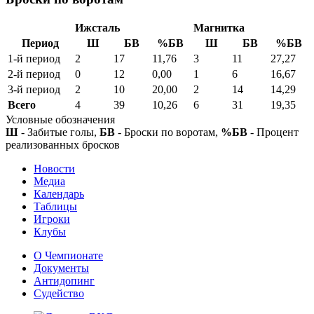
Ижсталь
Магнитка
Период
Ш
БВ
%БВ
Ш
БВ
%БВ
1-й период
2
17
11,76
3
11
27,27
2-й период
0
12
0,00
1
6
16,67
3-й период
2
10
20,00
2
14
14,29
Всего
4
39
10,26
6
31
19,35
Условные обозначения
Ш
- Забитые голы,
БВ
- Броски по воротам,
%БВ
- Процент
реализованных бросков
Новости
Медиа
Календарь
Таблицы
Игроки
Клубы
О Чемпионате
Документы
Антидопинг
Судейство