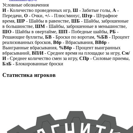
Условные обозначения
И
- Количество проведенных игр,
Ш
- Забитые голы,
А
-
Передачи,
О
- Очки,
+/-
- Плюс/минус,
Штр
- Штрафное
время,
ШР
- Шайбы в равенстве,
ШБ
- Шайбы, заброшенные
в большинстве,
ШМ
- Шайбы, заброшенные в меньшинстве,
ШО
- Шайбы в овертайме,
ШП
- Победные шайбы,
РБ
-
Решающие буллиты,
БВ
- Броски по воротам,
%БВ
- Процент
реализованных бросков,
Вбр
- Вбрасывания,
ВВбр
-
Выигранные вбрасывания,
%Вбр
- Процент выигранных
вбрасываний,
ВП/И
- Среднее время на площадке за игру,
См/
И
- Среднее количество смен за игру,
СПр
- Силовые приемы,
БлБ
- Блокированные броски
Статистика игроков