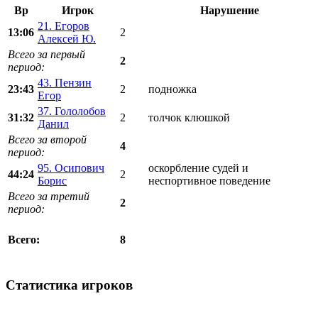
Вр
Игрок
Нарушение
21. Егоров
13:06
2
Алексей Ю.
Всего за первый
2
период:
43. Пензин
23:43
2
подножка
Егор
37. Гололобов
31:32
2
толчок клюшкой
Данил
Всего за второй
4
период:
95. Осипович
оскорбление судей и
44:24
2
Борис
неспортивное поведение
Всего за третий
2
период:
8
Всего:
Статистика игроков