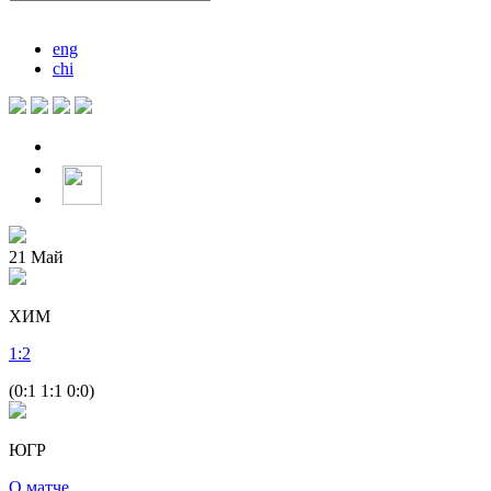
eng
chi
21
Май
ХИМ
1
:
2
(0:1 1:1 0:0)
ЮГР
О матче