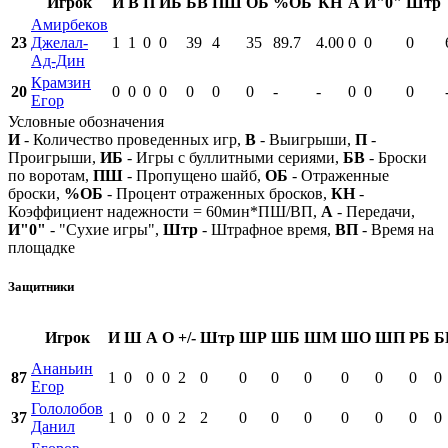
Игрок
И
В
П
ИБ
БВ
ПШ
ОБ
%ОБ
КН
А
И"0"
Штр
Амирбеков
23
Джелал-
1
1
0
0
39
4
35
89.7
4.00
0
0
0
Ад-Дин
Крамзин
20
0
0
0
0
0
0
0
-
-
0
0
0
Егор
Условные обозначения
И
- Количество проведенных игр,
В
- Выигрыши,
П
-
Проигрыши,
ИБ
- Игры с буллитными сериями,
БВ
- Броски
по воротам,
ПШ
- Пропущено шайб,
ОБ
- Отраженные
броски,
%ОБ
- Процент отраженных бросков,
КН
-
Коэффициент надежности = 60мин*ПШ/ВП,
А
- Передачи,
И"0"
- "Сухие игры",
Штр
- Штрафное время,
ВП
- Время на
площадке
Защитники
Игрок
И
Ш
А
О
+/-
Штр
ШР
ШБ
ШМ
ШО
ШП
РБ
Б
Ананьин
87
1
0
0
0
2
0
0
0
0
0
0
0
0
Егор
Гололобов
37
1
0
0
0
2
2
0
0
0
0
0
0
0
Данил