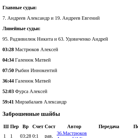
Главные судьи:
7. Андреев Александр и 19. Андреев Евгений
Линейные судьи:
95. Радзивилюк Никита и 63. Удовиченко Андрей
03:28
Мастрюков Алексей
04:34
Галенюк Матвей
07:50
Рыбин Иннокентий
36:44
Галенюк Матвей
52:03
Фурса Алексей
59:41
Мирзабалаев Александр
Заброшенные шайбы
Ш
Пер
Вр
Счет
Сост
Автор
Передача
П
36.Мастрюков
1
1
03:28
0:1
рав.