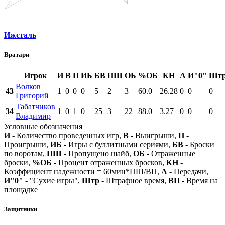
Ижсталь
Вратари
Игрок
И
В
П
ИБ
БВ
ПШ
ОБ
%ОБ
КН
А
И"0"
Шт
Волков
43
1
0
0
0
5
2
3
60.0
26.28
0
0
0
Григорий
Табатчиков
34
1
0
1
0
25
3
22
88.0
3.27
0
0
0
Владимир
Условные обозначения
И
- Количество проведенных игр,
В
- Выигрыши,
П
-
Проигрыши,
ИБ
- Игры с буллитными сериями,
БВ
- Броски
по воротам,
ПШ
- Пропущено шайб,
ОБ
- Отраженные
броски,
%ОБ
- Процент отраженных бросков,
КН
-
Коэффициент надежности = 60мин*ПШ/ВП,
А
- Передачи,
И"0"
- "Сухие игры",
Штр
- Штрафное время,
ВП
- Время на
площадке
Защитники