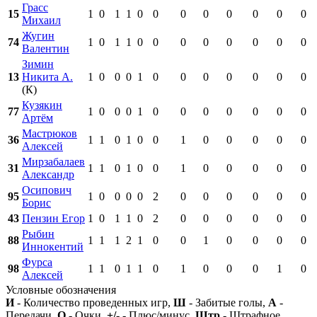
Грасс
15
1
0
1
1
0
0
0
0
0
0
0
0
Михаил
Жугин
74
1
0
1
1
0
0
0
0
0
0
0
0
Валентин
Зимин
13
Никита А.
1
0
0
0
1
0
0
0
0
0
0
0
(К)
Кузякин
77
1
0
0
0
1
0
0
0
0
0
0
0
Артём
Мастрюков
36
1
1
0
1
0
0
1
0
0
0
0
0
Алексей
Мирзабалаев
31
1
1
0
1
0
0
1
0
0
0
0
0
Александр
Осипович
95
1
0
0
0
0
2
0
0
0
0
0
0
Борис
43
Пензин Егор
1
0
1
1
0
2
0
0
0
0
0
0
Рыбин
88
1
1
1
2
1
0
0
1
0
0
0
0
Иннокентий
Фурса
98
1
1
0
1
1
0
1
0
0
0
1
0
Алексей
Условные обозначения
И
- Количество проведенных игр,
Ш
- Забитые голы,
А
-
Передачи,
О
- Очки,
+/-
- Плюс/минус,
Штр
- Штрафное