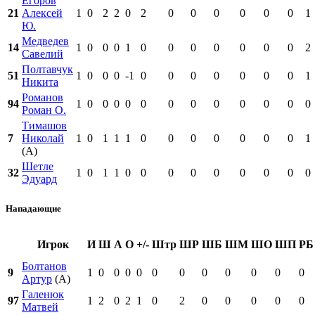
Егоров
21
Алексей
1
0
2
2
0
2
0
0
0
0
0
0
1
Ю.
Медведев
14
1
0
0
0
1
0
0
0
0
0
0
0
2
Савелий
Полтавчук
51
1
0
0
0
-1
0
0
0
0
0
0
0
1
Никита
Романов
94
1
0
0
0
0
0
0
0
0
0
0
0
0
Роман О.
Тимашов
7
Николай
1
0
1
1
1
0
0
0
0
0
0
0
1
(А)
Шетле
32
1
0
1
1
0
0
0
0
0
0
0
0
0
Эдуард
Нападающие
Игрок
И
Ш
А
О
+/-
Штр
ШР
ШБ
ШМ
ШО
ШП
РБ
Болтанов
9
1
0
0
0
0
0
0
0
0
0
0
0
Артур
(А)
Галенюк
97
1
2
0
2
1
0
2
0
0
0
0
0
Матвей