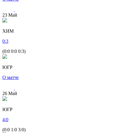
23
Май
ХИМ
0
:
3
(0:0 0:0 0:3)
ЮГР
О матче
26
Май
ЮГР
4
:
0
(0:0 1:0 3:0)