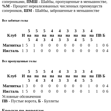
соперниками,
ПМШ
- Шайбы, пропущенные в меньшинстве,
%М
- Процент нереализованных численных преимуществ
соперников,
ШМ
- Шайбы, заброшенные в меньшинстве
Все забитые голы
5
5
5
4
4
3
3
3
4
Клуб
И
на
на
на
на
на
на
на
на
на
ПВ
Б
5
4
3
4
3
3
4
5
5
Магнитка
1
5
1
0
0
0
0
0
0
0
1
0
6
Ижсталь
1
3
1
0
0
0
0
0
0
0
0
0
4
Все пропущенные голы
5
5
5
4
4
3
3
3
4
Клуб
И
на
на
на
на
на
на
на
на
на
ПВ
Б
5
4
3
4
3
3
4
5
5
Магнитка
1
3
0
0
0
0
0
0
0
1
0
0
4
Ижсталь
1
5
0
0
0
0
0
0
0
1
1
0
6
Условные обозначения
ПВ
- Пустые ворота,
Б
- Буллиты
Броски по воротам