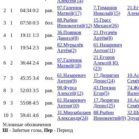
Алексей(14)
97.Галенюк
7.Тимашов
21.Е
2
1
04:34
0:2
рав.
Матвей(17)
Николай(15)
Алек
88.Рыбин
15.Грасс
3
1
07:50
0:3
бол.
Иннокентий(12)
Михаил(26)
36.Поярков
21.Пугачёв
4
1
19:11
1:3
рав.
Даниэл(8)
Артём(8)
82.Мурылёв
61.Назаревич
5
1
19:54
2:3
рав.
Артём(2)
Антон(11)
21.Егоров
97.Галенюк
6
2
36:44
2:4
рав.
Алексей Ю.
Матвей(18)
(23)
61.Назаревич
17.Дюрягин
10.А
7
3
45:35
3:4
бол.
Антон(9)
Денис(24)
Семё
98.Фурса
43.Пензин
74.Ж
8
3
52:03
3:5
рав.
Алексей(12)
Егор(5)
Вале
61.Назаревич
17.Дюрягин
10.А
9
3
55:08
4:5
рав.
Антон(10)
Денис(25)
Семё
31.Мирзабалаев
88.Рыбин
32.Ш
10
3
59:41
4:6
рав.
Александр(24)
Иннокентий(9)
Эдуар
Условные обозначения
Ш
- Забитые голы,
Пер
- Период