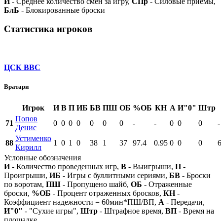
И
- Среднее количество смен за игру,
СПр
- Силовые приемы,
БлБ
- Блокированные броски
Статистика игроков
ЦСК ВВС
Вратари
Игрок
И
В
П
ИБ
БВ
ПШ
ОБ
%ОБ
КН
А
И"0"
Штр
Попов
71
0
0
0
0
0
0
0
-
-
0
0
0
-
Денис
Устименко
88
1
0
1
0
38
1
37
97.4
0.95
0
0
0
Кирилл
Условные обозначения
И
- Количество проведенных игр,
В
- Выигрыши,
П
-
Проигрыши,
ИБ
- Игры с буллитными сериями,
БВ
- Броски
по воротам,
ПШ
- Пропущено шайб,
ОБ
- Отраженные
броски,
%ОБ
- Процент отраженных бросков,
КН
-
Коэффициент надежности = 60мин*ПШ/ВП,
А
- Передачи,
И"0"
- "Сухие игры",
Штр
- Штрафное время,
ВП
- Время на
площадке