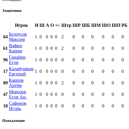
Защитники
Игрок
И
Ш
А
О
+/-
Штр
ШР
ШБ
ШМ
ШО
ШП
РБ
Белоусов
64
1
0
0
0
0
2
0
0
0
0
0
0
Максим
Вафин
61
1
0
0
0
0
2
0
0
0
0
0
0
Карим
Ганабин
96
1
0
0
0
0
0
0
0
0
0
0
0
Егор
Калабушкин
17
1
0
0
0
0
0
0
0
0
0
0
0
Евгений
Карпов
89
1
0
0
0
0
2
0
0
0
0
0
0
Артём
Морозов
47
1
0
0
0
0
0
0
0
0
0
0
0
Егор Ан.
Сафонов
18
1
0
0
0
0
0
0
0
0
0
0
0
Игорь
Нападающие