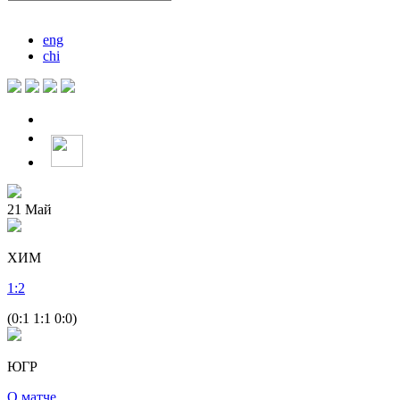
eng
chi
21
Май
ХИМ
1
:
2
(0:1 1:1 0:0)
ЮГР
О матче