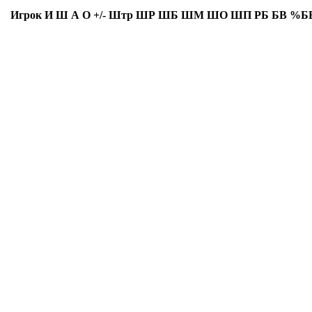
Игрок
И
Ш
А
О
+/-
Штр
ШР
ШБ
ШМ
ШО
ШП
РБ
БВ
%Б