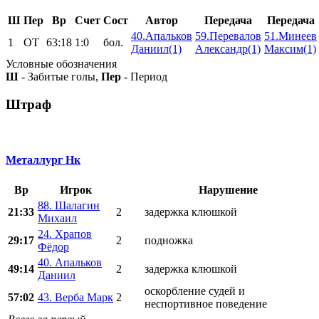
Ш
Пер
Вр
Счет
Сост
Автор
Передача
Передача
40.Апальков
59.Перевалов
51.Минеев
1
ОТ
63:18
1:0
бол.
Даниил(1)
Александр(1)
Максим(1)
Условные обозначения
Ш
- Забитые голы,
Пер
- Период
Штраф
Металлург Нк
Вр
Игрок
Нарушение
88. Шалагин
21:33
2
задержка клюшкой
Михаил
24. Храпов
29:17
2
подножка
Фёдор
40. Апальков
49:14
2
задержка клюшкой
Даниил
оскорбление судей и
57:02
43. Верба Марк
2
неспортивное поведение