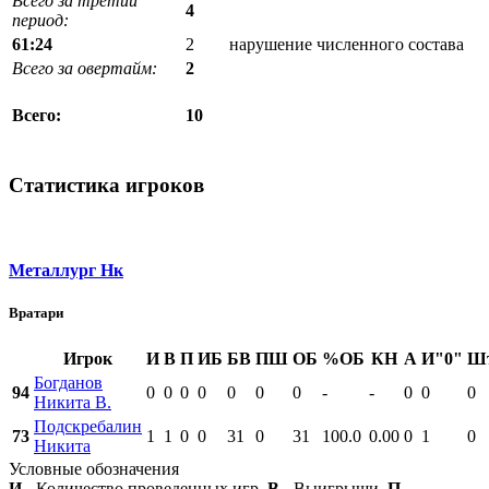
Всего за третий
4
период:
61:24
2
нарушение численного состава
Всего за овертайм:
2
10
Всего:
Статистика игроков
Металлург Нк
Вратари
Игрок
И
В
П
ИБ
БВ
ПШ
ОБ
%ОБ
КН
А
И"0"
Ш
Богданов
94
0
0
0
0
0
0
0
-
-
0
0
0
Никита В.
Подскребалин
73
1
1
0
0
31
0
31
100.0
0.00
0
1
0
Никита
Условные обозначения
И
- Количество проведенных игр,
В
- Выигрыши,
П
-