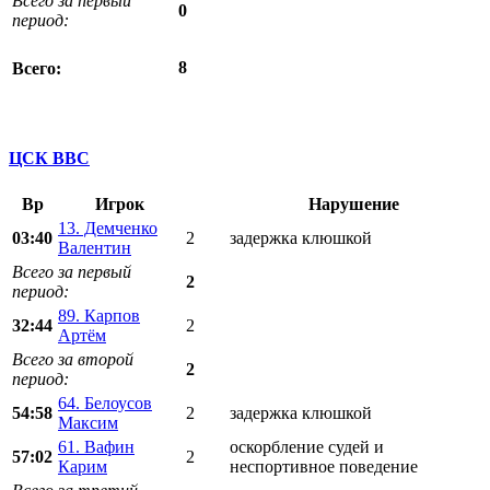
Всего за первый
0
период:
8
Всего:
ЦСК ВВС
Вр
Игрок
Нарушение
13. Демченко
03:40
2
задержка клюшкой
Валентин
Всего за первый
2
период:
89. Карпов
32:44
2
Артём
Всего за второй
2
период:
64. Белоусов
54:58
2
задержка клюшкой
Максим
61. Вафин
оскорбление судей и
57:02
2
Карим
неспортивное поведение