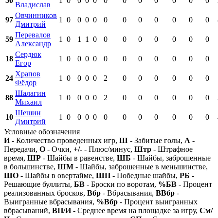
50
1
0
0
0
0
0
0
0
0
0
0
0
Владислав
Овчинников
97
1
0
0
0
0
0
0
0
0
0
0
0
Дмитрий
Перевалов
59
1
0
1
1
0
0
0
0
0
0
0
0
Александр
Сердюк
18
1
0
0
0
0
0
0
0
0
0
0
0
Егор
Храпов
24
1
0
0
0
0
2
0
0
0
0
0
0
Фёдор
Шалагин
88
1
0
0
0
0
2
0
0
0
0
0
0
Михаил
Шешин
10
1
0
0
0
0
0
0
0
0
0
0
0
Дмитрий
Условные обозначения
И
- Количество проведенных игр,
Ш
- Забитые голы,
А
-
Передачи,
О
- Очки,
+/-
- Плюс/минус,
Штр
- Штрафное
время,
ШР
- Шайбы в равенстве,
ШБ
- Шайбы, заброшенные
в большинстве,
ШМ
- Шайбы, заброшенные в меньшинстве,
ШО
- Шайбы в овертайме,
ШП
- Победные шайбы,
РБ
-
Решающие буллиты,
БВ
- Броски по воротам,
%БВ
- Процент
реализованных бросков,
Вбр
- Вбрасывания,
ВВбр
-
Выигранные вбрасывания,
%Вбр
- Процент выигранных
вбрасываний,
ВП/И
- Среднее время на площадке за игру,
См/