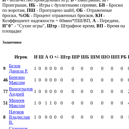
Проигрыши,
ИБ
- Игры с буллитными сериями,
БВ
- Броски
по воротам,
ПШ
- Пропущено шайб,
ОБ
- Отраженные
броски,
%ОБ
- Процент отраженных бросков,
КН
-
Коэффициент надежности = 60мин*ПШ/ВП,
А
- Передачи,
И"0"
- "Сухие игры",
Штр
- Штрафное время,
ВП
- Время на
площадке
Защитники
Игрок
И
Ш
А
О
+/-
Штр
ШР
ШБ
ШМ
ШО
ШП
РБ
Белов
9
1
0
0
0
0
0
0
0
0
0
0
0
Данила Р.
Березин
46
1
0
0
0
0
0
0
0
0
0
0
0
Максим
Виноградов
77
1
0
0
0
0
0
0
0
0
0
0
0
Андрей
Минеев
51
1
0
1
1
0
0
0
0
0
0
0
0
Максим
Наумов
8
Владислав
1
0
0
0
0
0
0
0
0
0
0
0
В.
Стариков