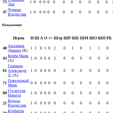
75
1
0
0
0
0
0
0
0
0
0
0
0
Лев
Чуркин
47
1
0
0
0
0
0
0
0
0
0
0
0
Владислав
Нападающие
Игрок
И
Ш
А
О
+/-
Штр
ШР
ШБ
ШМ
ШО
ШП
РБ
Апальков
40
1
1
0
1
0
2
0
1
0
1
1
0
Даниил
(К)
Верба Марк
43
1
0
0
0
0
2
0
0
0
0
0
0
(А)
Горшков
61
Александр
1
0
0
0
0
0
0
0
0
0
0
0
Л.
(А)
Гржелецкий
71
0
0
0
0
0
0
0
0
0
0
0
0
Марк
Гуслистов
89
1
0
0
0
0
0
0
0
0
0
0
0
Никита
Кодола
21
1
0
0
0
0
0
0
0
0
0
0
0
Владислав
Курбатов