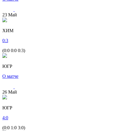
23
Май
ХИМ
0
:
3
(0:0 0:0 0:3)
ЮГР
О матче
26
Май
ЮГР
4
:
0
(0:0 1:0 3:0)