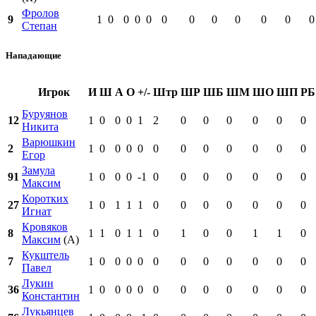
Фролов
9
1
0
0
0
0
0
0
0
0
0
0
0
Степан
Нападающие
Игрок
И
Ш
А
О
+/-
Штр
ШР
ШБ
ШМ
ШО
ШП
РБ
Буруянов
12
1
0
0
0
1
2
0
0
0
0
0
0
Никита
Варюшкин
2
1
0
0
0
0
0
0
0
0
0
0
0
Егор
Замула
91
1
0
0
0
-1
0
0
0
0
0
0
0
Максим
Коротких
27
1
0
1
1
1
0
0
0
0
0
0
0
Игнат
Кровяков
8
1
1
0
1
1
0
1
0
0
1
1
0
Максим
(А)
Кукштель
7
1
0
0
0
0
0
0
0
0
0
0
0
Павел
Лукин
36
1
0
0
0
0
0
0
0
0
0
0
0
Константин
Лукьянцев