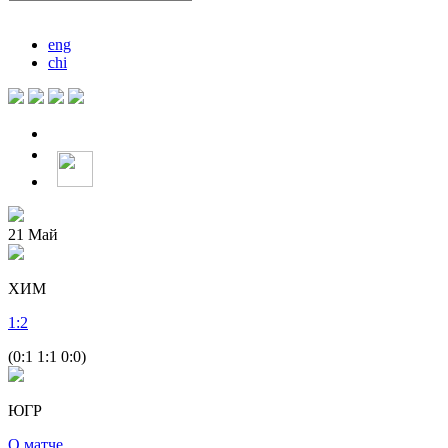
eng
chi
21
Май
ХИМ
1
:
2
(0:1 1:1 0:0)
ЮГР
О матче