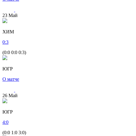
23
Май
ХИМ
0
:
3
(0:0 0:0 0:3)
ЮГР
О матче
26
Май
ЮГР
4
:
0
(0:0 1:0 3:0)