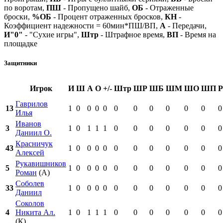
по воротам,
ПШ
- Пропущено шайб,
ОБ
- Отраженные
броски,
%ОБ
- Процент отраженных бросков,
КН
-
Коэффициент надежности = 60мин*ПШ/ВП,
А
- Передачи,
И"0"
- "Сухие игры",
Штр
- Штрафное время,
ВП
- Время на
площадке
Защитники
Игрок
И
Ш
А
О
+/-
Штр
ШР
ШБ
ШМ
ШО
ШП
Гаврилов
13
1
0
0
0
0
0
0
0
0
0
0
0
Илья
Иванов
3
1
0
1
1
1
0
0
0
0
0
0
0
Даниил О.
Красничук
43
1
0
0
0
0
0
0
0
0
0
0
0
Алексей
Рукавишников
5
1
0
0
0
0
0
0
0
0
0
0
0
Роман
(А)
Соболев
33
1
0
0
0
0
0
0
0
0
0
0
0
Даниил
Соколов
4
Никита Ал.
1
0
1
1
1
0
0
0
0
0
0
0
(К)