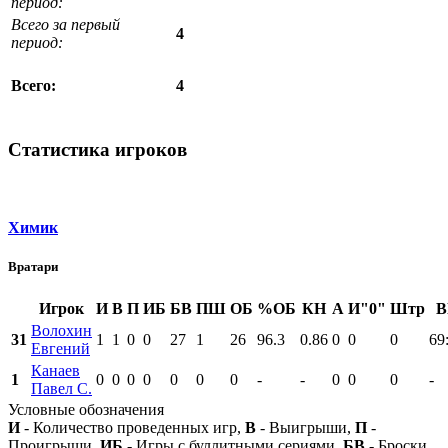
период:
Всего за первый
4
период:
4
Всего:
Статистика игроков
Химик
Вратари
Игрок
И
В
П
ИБ
БВ
ПШ
ОБ
%ОБ
КН
А
И"0"
Штр
В
Волохин
31
1
1
0
0
27
1
26
96.3
0.86
0
0
0
69
Евгений
Канаев
1
0
0
0
0
0
0
0
-
-
0
0
0
-
Павел С.
Условные обозначения
И
- Количество проведенных игр,
В
- Выигрыши,
П
-
Проигрыши,
ИБ
- Игры с буллитными сериями,
БВ
- Броски