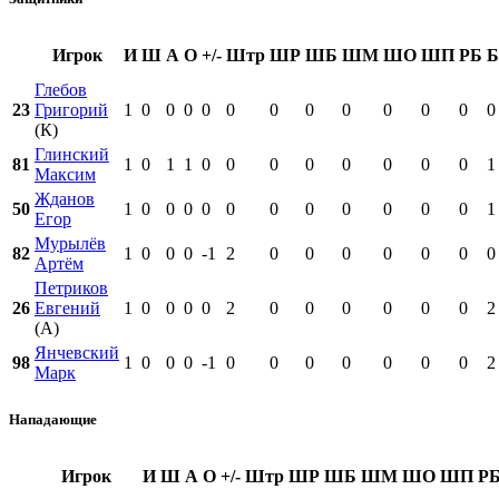
Игрок
И
Ш
А
О
+/-
Штр
ШР
ШБ
ШМ
ШО
ШП
РБ
Б
Глебов
23
Григорий
1
0
0
0
0
0
0
0
0
0
0
0
0
(К)
Глинский
81
1
0
1
1
0
0
0
0
0
0
0
0
1
Максим
Жданов
50
1
0
0
0
0
0
0
0
0
0
0
0
1
Егор
Мурылёв
82
1
0
0
0
-1
2
0
0
0
0
0
0
0
Артём
Петриков
26
Евгений
1
0
0
0
0
2
0
0
0
0
0
0
2
(А)
Янчевский
98
1
0
0
0
-1
0
0
0
0
0
0
0
2
Марк
Нападающие
Игрок
И
Ш
А
О
+/-
Штр
ШР
ШБ
ШМ
ШО
ШП
Р