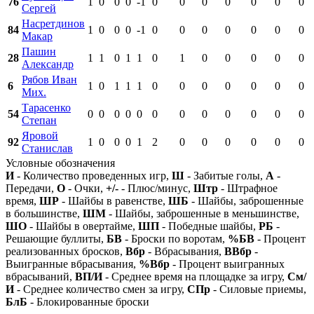
76
1
0
0
0
-1
0
0
0
0
0
0
0
Сергей
Насретдинов
84
1
0
0
0
-1
0
0
0
0
0
0
0
Макар
Пашин
28
1
1
0
1
1
0
1
0
0
0
0
0
Александр
Рябов Иван
6
1
0
1
1
1
0
0
0
0
0
0
0
Мих.
Тарасенко
54
0
0
0
0
0
0
0
0
0
0
0
0
Степан
Яровой
92
1
0
0
0
1
2
0
0
0
0
0
0
Станислав
Условные обозначения
И
- Количество проведенных игр,
Ш
- Забитые голы,
А
-
Передачи,
О
- Очки,
+/-
- Плюс/минус,
Штр
- Штрафное
время,
ШР
- Шайбы в равенстве,
ШБ
- Шайбы, заброшенные
в большинстве,
ШМ
- Шайбы, заброшенные в меньшинстве,
ШО
- Шайбы в овертайме,
ШП
- Победные шайбы,
РБ
-
Решающие буллиты,
БВ
- Броски по воротам,
%БВ
- Процент
реализованных бросков,
Вбр
- Вбрасывания,
ВВбр
-
Выигранные вбрасывания,
%Вбр
- Процент выигранных
вбрасываний,
ВП/И
- Среднее время на площадке за игру,
См/
И
- Среднее количество смен за игру,
СПр
- Силовые приемы,
БлБ
- Блокированные броски