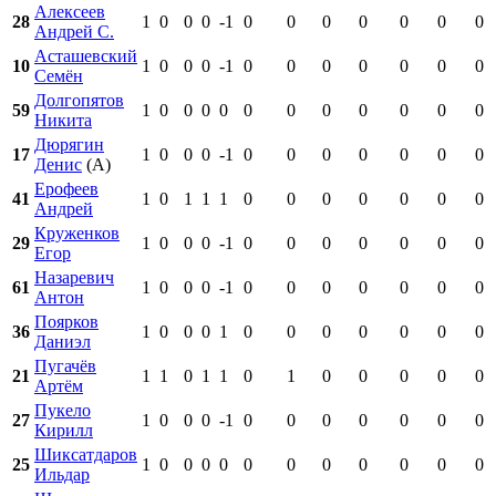
Алексеев
28
1
0
0
0
-1
0
0
0
0
0
0
0
Андрей С.
Асташевский
10
1
0
0
0
-1
0
0
0
0
0
0
0
Семён
Долгопятов
59
1
0
0
0
0
0
0
0
0
0
0
0
Никита
Дюрягин
17
1
0
0
0
-1
0
0
0
0
0
0
0
Денис
(А)
Ерофеев
41
1
0
1
1
1
0
0
0
0
0
0
0
Андрей
Круженков
29
1
0
0
0
-1
0
0
0
0
0
0
0
Егор
Назаревич
61
1
0
0
0
-1
0
0
0
0
0
0
0
Антон
Поярков
36
1
0
0
0
1
0
0
0
0
0
0
0
Даниэл
Пугачёв
21
1
1
0
1
1
0
1
0
0
0
0
0
Артём
Пукело
27
1
0
0
0
-1
0
0
0
0
0
0
0
Кирилл
Шиксатдаров
25
1
0
0
0
0
0
0
0
0
0
0
0
Ильдар