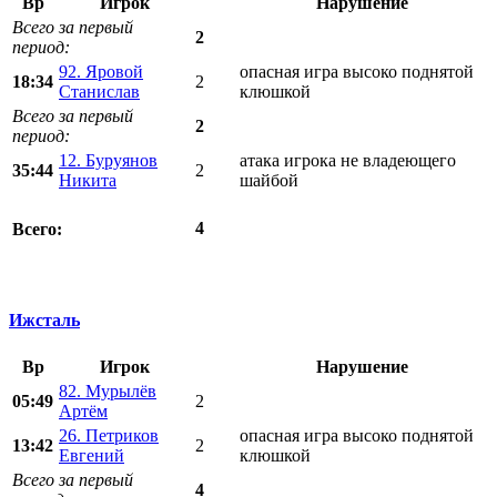
Вр
Игрок
Нарушение
Всего за первый
2
период:
92. Яровой
опасная игра высоко поднятой
18:34
2
Станислав
клюшкой
Всего за первый
2
период:
12. Буруянов
атака игрока не владеющего
35:44
2
Никита
шайбой
4
Всего:
Ижсталь
Вр
Игрок
Нарушение
82. Мурылёв
05:49
2
Артём
26. Петриков
опасная игра высоко поднятой
13:42
2
Евгений
клюшкой
Всего за первый
4