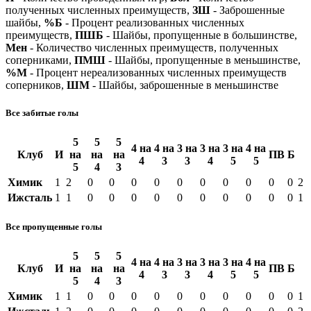
полученных численных преимуществ,
ЗШ
- Заброшенные
шайбы,
%Б
- Процент реализованных численных
преимуществ,
ПШБ
- Шайбы, пропущенные в большинстве,
Мен
- Количество численных преимуществ, полученных
соперниками,
ПМШ
- Шайбы, пропущенные в меньшинстве,
%М
- Процент нереализованных численных преимуществ
соперников,
ШМ
- Шайбы, заброшенные в меньшинстве
Все забитые голы
5
5
5
4 на
4 на
3 на
3 на
3 на
4 на
Клуб
И
на
на
на
ПВ
Б
4
3
3
4
5
5
5
4
3
Химик
1
2
0
0
0
0
0
0
0
0
0
0
2
Ижсталь
1
1
0
0
0
0
0
0
0
0
0
0
1
Все пропущенные голы
5
5
5
4 на
4 на
3 на
3 на
3 на
4 на
Клуб
И
на
на
на
ПВ
Б
4
3
3
4
5
5
5
4
3
Химик
1
1
0
0
0
0
0
0
0
0
0
0
1