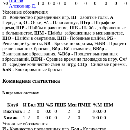
Шилов
70
1
0
0
0
0
0
0
0
0
0
0
0
Александр Д.
Условные обозначения
И
- Количество проведенных игр,
Ш
- Забитые голы,
А
-
Передачи,
О
- Очки,
+/-
- Плюс/минус,
Штр
- Штрафное
время,
ШР
- Шайбы в равенстве,
ШБ
- Шайбы, заброшенные
в большинстве,
ШМ
- Шайбы, заброшенные в меньшинстве,
ШО
- Шайбы в овертайме,
ШП
- Победные шайбы,
РБ
-
Решающие буллиты,
БВ
- Броски по воротам,
%БВ
- Процент
реализованных бросков,
Вбр
- Вбрасывания,
ВВбр
-
Выигранные вбрасывания,
%Вбр
- Процент выигранных
вбрасываний,
ВП/И
- Среднее время на площадке за игру,
См/
И
- Среднее количество смен за игру,
СПр
- Силовые приемы,
БлБ
- Блокированные броски
Командная статистика
В неравных составах
Клуб
И
Бол
ЗШ
%Б
ПШБ
Мен
ПМШ
%М
ШМ
Ижсталь
1
2
0
0.0
0
2
0
100.0
0
Химик
1
2
0
0.0
0
2
0
100.0
0
Условные обозначения
И
- Количество проведенных игр,
Бол
- Количество