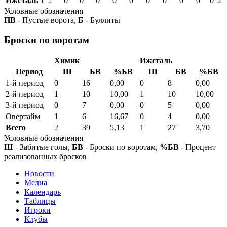
Ижсталь
1
2
0
0
0
0
0
0
0
0
0
0
2
Условные обозначения
ПВ
- Пустые ворота,
Б
- Буллиты
Броски по воротам
Химик
Ижсталь
Период
Ш
БВ
%БВ
Ш
БВ
%БВ
1-й период
0
16
0,00
0
8
0,00
2-й период
1
10
10,00
1
10
10,00
3-й период
0
7
0,00
0
5
0,00
Овертайм
1
6
16,67
0
4
0,00
Всего
2
39
5,13
1
27
3,70
Условные обозначения
Ш
- Забитые голы,
БВ
- Броски по воротам,
%БВ
- Процент
реализованных бросков
Новости
Медиа
Календарь
Таблицы
Игроки
Клубы