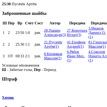
25:30
Пугачёв Артём
Заброшенные шайбы
Ш
Пер
Вр
Счет
Сост
Автор
Передача
Передача
3.Иванов
28.Пашин
27.Коротких
1
2
23:50
1:0
рав.
Даниил О.
Александр(3)
Игнат(3)
(1)
21.Пугачёв
41.Ерофеев
81.Глинск
2
2
25:30
1:1
рав.
Артём(1)
Андрей(1)
Максим(1)
6.Рябов
4.Соколов
8.Кровяков
3
ОТ
69:33
2:1
рав.
Иван Мих.
Никита Ал
Максим(2)
(1)
(1)
Условные обозначения
Ш
- Забитые голы,
Пер
- Период
Штраф
Химик