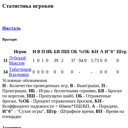
Статистика игроков
Ижсталь
Вратари
Игрок
И
В
П
ИБ
БВ
ПШ
ОБ
%ОБ
КН
А
И"0"
Штр
Лубский
31
1
0
1
0
39
2
37
94.9
1.73
0
0
0
Максим
Табатчиков
34
0
0
0
0
0
0
0
-
-
0
0
0
Владимир
Условные обозначения
И
- Количество проведенных игр,
В
- Выигрыши,
П
-
Проигрыши,
ИБ
- Игры с буллитными сериями,
БВ
- Броски
по воротам,
ПШ
- Пропущено шайб,
ОБ
- Отраженные
броски,
%ОБ
- Процент отраженных бросков,
КН
-
Коэффициент надежности = 60мин*ПШ/ВП,
А
- Передачи,
И"0"
- "Сухие игры",
Штр
- Штрафное время,
ВП
- Время на
площадке
Защитники