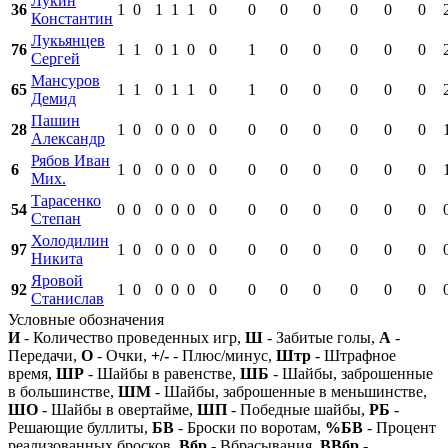
Лукин
36
1
0
1
1
1
0
0
0
0
0
0
0
Константин
Лукьянцев
76
1
1
0
1
0
0
1
0
0
0
0
0
Сергей
Мансуров
65
1
1
0
1
1
0
1
0
0
0
0
0
Демид
Пашин
28
1
0
0
0
0
0
0
0
0
0
0
0
Александр
Рябов Иван
6
1
0
0
0
0
0
0
0
0
0
0
0
Мих.
Тарасенко
54
0
0
0
0
0
0
0
0
0
0
0
0
Степан
Холодилин
97
1
0
0
0
0
0
0
0
0
0
0
0
Никита
Яровой
92
1
0
0
0
0
0
0
0
0
0
0
0
Станислав
Условные обозначения
И
- Количество проведенных игр,
Ш
- Забитые голы,
А
-
Передачи,
О
- Очки,
+/-
- Плюс/минус,
Штр
- Штрафное
время,
ШР
- Шайбы в равенстве,
ШБ
- Шайбы, заброшенные
в большинстве,
ШМ
- Шайбы, заброшенные в меньшинстве,
ШО
- Шайбы в овертайме,
ШП
- Победные шайбы,
РБ
-
Решающие буллиты,
БВ
- Броски по воротам,
%БВ
- Процент
реализованных бросков,
Вбр
- Вбрасывания,
ВВбр
-