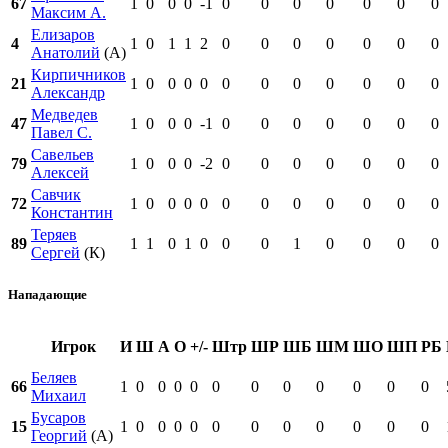
67
1
0
0
0
-1
0
0
0
0
0
0
0
Максим А.
Елизаров
4
1
0
1
1
2
0
0
0
0
0
0
0
Анатолий
(А)
Кирпичников
21
1
0
0
0
0
0
0
0
0
0
0
0
Александр
Медведев
47
1
0
0
0
-1
0
0
0
0
0
0
0
Павел С.
Савельев
79
1
0
0
0
-2
0
0
0
0
0
0
0
Алексей
Савчик
72
1
0
0
0
0
0
0
0
0
0
0
0
Константин
Теряев
89
1
1
0
1
0
0
0
1
0
0
0
0
Сергей
(К)
Нападающие
Игрок
И
Ш
А
О
+/-
Штр
ШР
ШБ
ШМ
ШО
ШП
РБ
Беляев
66
1
0
0
0
0
0
0
0
0
0
0
0
Михаил
Бусаров
15
1
0
0
0
0
0
0
0
0
0
0
0
Георгий
(А)