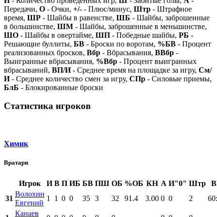
И
- Количество проведенных игр,
Ш
- Забитые голы,
А
-
Передачи,
О
- Очки,
+/-
- Плюс/минус,
Штр
- Штрафное
время,
ШР
- Шайбы в равенстве,
ШБ
- Шайбы, заброшенные
в большинстве,
ШМ
- Шайбы, заброшенные в меньшинстве,
ШО
- Шайбы в овертайме,
ШП
- Победные шайбы,
РБ
-
Решающие буллиты,
БВ
- Броски по воротам,
%БВ
- Процент
реализованных бросков,
Вбр
- Вбрасывания,
ВВбр
-
Выигранные вбрасывания,
%Вбр
- Процент выигранных
вбрасываний,
ВП/И
- Среднее время на площадке за игру,
См/
И
- Среднее количество смен за игру,
СПр
- Силовые приемы,
БлБ
- Блокированные броски
Статистика игроков
Химик
Вратари
Игрок
И
В
П
ИБ
БВ
ПШ
ОБ
%ОБ
КН
А
И"0"
Штр
В
Волохин
31
1
1
0
0
35
3
32
91.4
3.00
0
0
2
60
Евгений
Канаев