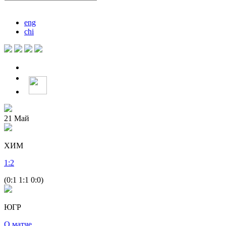
eng
chi
21
Май
ХИМ
1
:
2
(0:1 1:1 0:0)
ЮГР
О матче