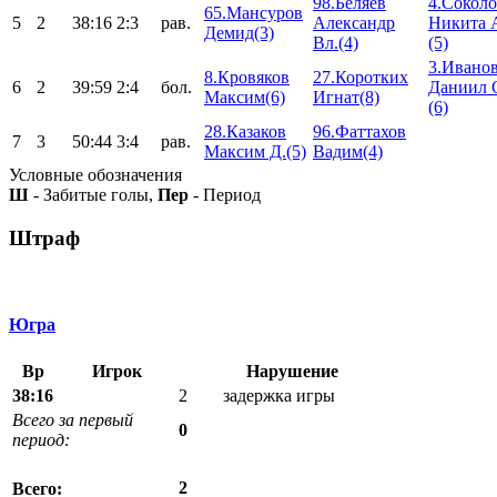
98.Беляев
4.Сокол
65.Мансуров
5
2
38:16
2:3
рав.
Александр
Никита 
Демид(3)
Вл.(4)
(5)
3.Ивано
8.Кровяков
27.Коротких
6
2
39:59
2:4
бол.
Даниил 
Максим(6)
Игнат(8)
(6)
28.Казаков
96.Фаттахов
7
3
50:44
3:4
рав.
Максим Д.(5)
Вадим(4)
Условные обозначения
Ш
- Забитые голы,
Пер
- Период
Штраф
Югра
Вр
Игрок
Нарушение
38:16
2
задержка игры
Всего за первый
0
период:
2
Всего: