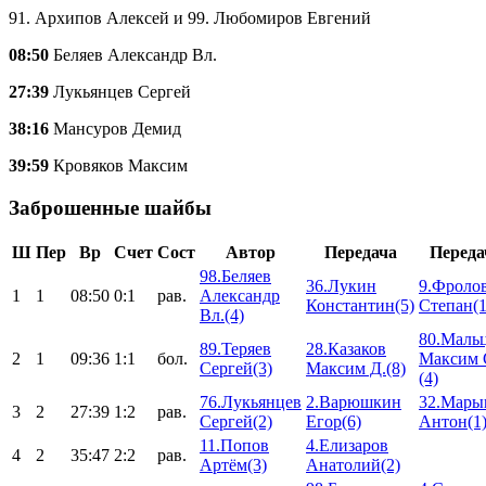
91. Архипов Алексей и 99. Любомиров Евгений
08:50
Беляев Александр Вл.
27:39
Лукьянцев Сергей
38:16
Мансуров Демид
39:59
Кровяков Максим
Заброшенные шайбы
Ш
Пер
Вр
Счет
Сост
Автор
Передача
Переда
98.Беляев
36.Лукин
9.Фроло
1
1
08:50
0:1
рав.
Александр
Константин(5)
Степан(1
Вл.(4)
80.Маль
89.Теряев
28.Казаков
2
1
09:36
1:1
бол.
Максим 
Сергей(3)
Максим Д.(8)
(4)
76.Лукьянцев
2.Варюшкин
32.Мары
3
2
27:39
1:2
рав.
Сергей(2)
Егор(6)
Антон(1
11.Попов
4.Елизаров
4
2
35:47
2:2
рав.
Артём(3)
Анатолий(2)