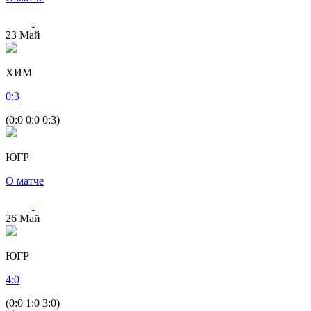
23
Май
ХИМ
0
:
3
(0:0 0:0 0:3)
ЮГР
О матче
26
Май
ЮГР
4
:
0
(0:0 1:0 3:0)