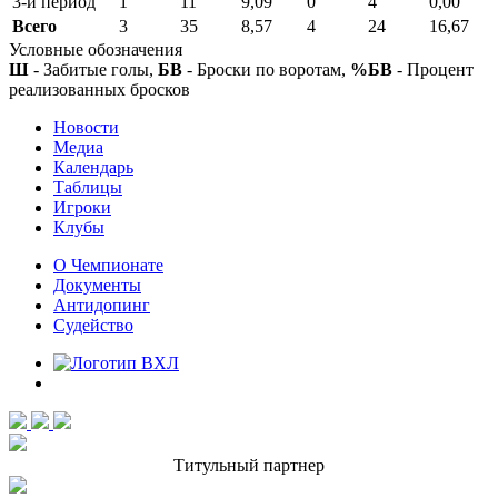
3-й период
1
11
9,09
0
4
0,00
Всего
3
35
8,57
4
24
16,67
Условные обозначения
Ш
- Забитые голы,
БВ
- Броски по воротам,
%БВ
- Процент
реализованных бросков
Новости
Медиа
Календарь
Таблицы
Игроки
Клубы
О Чемпионате
Документы
Антидопинг
Судейство
Титульный партнер