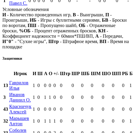
1
0
0
0
0
0
0
0
-
-
0
0
0
-
Павел С.
Условные обозначения
И
- Количество проведенных игр,
В
- Выигрыши,
П
-
Проигрыши,
ИБ
- Игры с буллитными сериями,
БВ
- Броски
по воротам,
ПШ
- Пропущено шайб,
ОБ
- Отраженные
броски,
%ОБ
- Процент отраженных бросков,
КН
-
Коэффициент надежности = 60мин*ПШ/ВП,
А
- Передачи,
И"0"
- "Сухие игры",
Штр
- Штрафное время,
ВП
- Время на
площадке
Защитники
Игрок
И
Ш
А
О
+/-
Штр
ШР
ШБ
ШМ
ШО
ШП
РБ
Б
Гаврилов
13
1
0
0
0
0
0
0
0
0
0
0
0
1
Илья
Иванов
3
1
0
1
1
0
0
0
0
0
0
0
0
1
Даниил О.
Красничук
43
1
0
0
0
0
0
0
0
0
0
0
0
0
Алексей
Марышев
32
1
0
1
1
1
0
0
0
0
0
0
0
1
Антон
Соболев
33
1
0
0
0
2
0
0
0
0
0
0
0
4