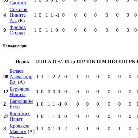
Даниил
Соколов
4
Никита
1
0
1
1
-1
0
0
0
0
0
0
0
0
Ал.
(К)
Фролов
9
1
0
1
1
0
0
0
0
0
0
0
0
0
Степан
Нападающие
Игрок
И
Ш
А
О
+/-
Штр
ШР
ШБ
ШМ
ШО
ШП
РБ
Беляев
98
Александр
1
1
1
2
2
0
1
0
0
0
0
0
Вл.
(А)
Буруянов
12
1
0
0
0
0
0
0
0
0
0
0
0
Никита
Варюшкин
2
1
0
1
1
-1
0
0
0
0
0
0
0
Егор
Коротких
27
1
0
1
1
0
0
0
0
0
0
0
0
Игнат
Кровяков
8
1
1
0
1
0
2
0
1
0
0
1
0
Максим
(А)