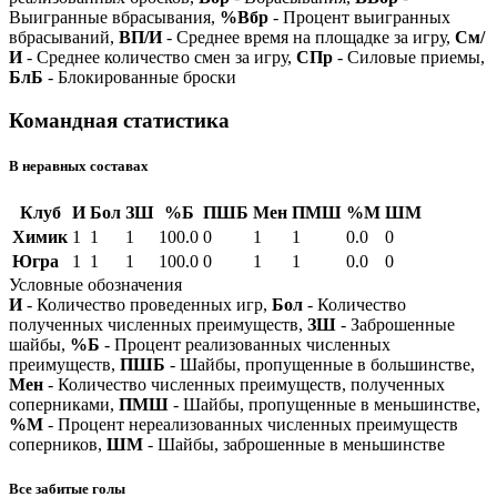
Выигранные вбрасывания,
%Вбр
- Процент выигранных
вбрасываний,
ВП/И
- Среднее время на площадке за игру,
См/
И
- Среднее количество смен за игру,
СПр
- Силовые приемы,
БлБ
- Блокированные броски
Командная статистика
В неравных составах
Клуб
И
Бол
ЗШ
%Б
ПШБ
Мен
ПМШ
%М
ШМ
Химик
1
1
1
100.0
0
1
1
0.0
0
Югра
1
1
1
100.0
0
1
1
0.0
0
Условные обозначения
И
- Количество проведенных игр,
Бол
- Количество
полученных численных преимуществ,
ЗШ
- Заброшенные
шайбы,
%Б
- Процент реализованных численных
преимуществ,
ПШБ
- Шайбы, пропущенные в большинстве,
Мен
- Количество численных преимуществ, полученных
соперниками,
ПМШ
- Шайбы, пропущенные в меньшинстве,
%М
- Процент нереализованных численных преимуществ
соперников,
ШМ
- Шайбы, заброшенные в меньшинстве
Все забитые голы