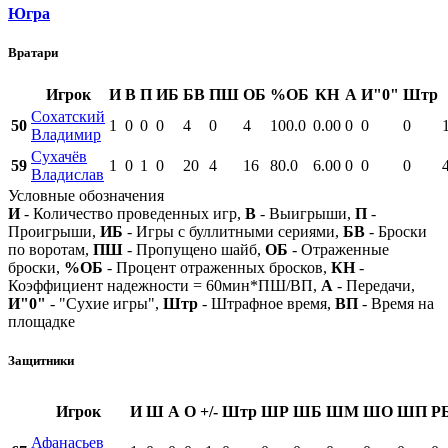
Югра
Вратари
Игрок
И
В
П
ИБ
БВ
ПШ
ОБ
%ОБ
КН
А
И"0"
Штр
Сохатский
50
1
0
0
0
4
0
4
100.0
0.00
0
0
0
Владимир
Сухачёв
59
1
0
1
0
20
4
16
80.0
6.00
0
0
0
Владислав
Условные обозначения
И
- Количество проведенных игр,
В
- Выигрыши,
П
-
Проигрыши,
ИБ
- Игры с буллитными сериями,
БВ
- Броски
по воротам,
ПШ
- Пропущено шайб,
ОБ
- Отраженные
броски,
%ОБ
- Процент отраженных бросков,
КН
-
Коэффициент надежности = 60мин*ПШ/ВП,
А
- Передачи,
И"0"
- "Сухие игры",
Штр
- Штрафное время,
ВП
- Время на
площадке
Защитники
Игрок
И
Ш
А
О
+/-
Штр
ШР
ШБ
ШМ
ШО
ШП
Р
Афанасьев