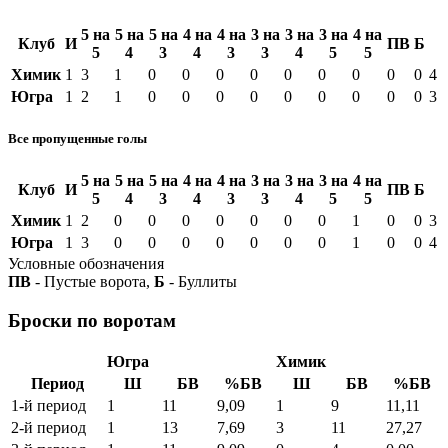
5 на
5 на
5 на
4 на
4 на
3 на
3 на
3 на
4 на
Клуб
И
ПВ
Б
5
4
3
4
3
3
4
5
5
Химик
1
3
1
0
0
0
0
0
0
0
0
0
4
Югра
1
2
1
0
0
0
0
0
0
0
0
0
3
Все пропущенные голы
5 на
5 на
5 на
4 на
4 на
3 на
3 на
3 на
4 на
Клуб
И
ПВ
Б
5
4
3
4
3
3
4
5
5
Химик
1
2
0
0
0
0
0
0
0
1
0
0
3
Югра
1
3
0
0
0
0
0
0
0
1
0
0
4
Условные обозначения
ПВ
- Пустые ворота,
Б
- Буллиты
Броски по воротам
Югра
Химик
Период
Ш
БВ
%БВ
Ш
БВ
%БВ
1-й период
1
11
9,09
1
9
11,11
2-й период
1
13
7,69
3
11
27,27