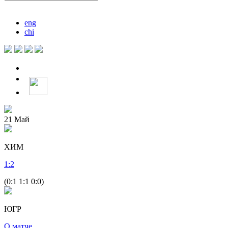
eng
chi
21
Май
ХИМ
1
:
2
(0:1 1:1 0:0)
ЮГР
О матче