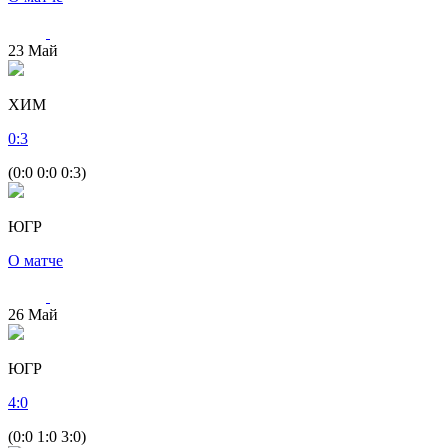
23
Май
ХИМ
0
:
3
(0:0 0:0 0:3)
ЮГР
О матче
26
Май
ЮГР
4
:
0
(0:0 1:0 3:0)