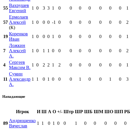
Вахрушев
55
1
0
3
3
1
0
0
0
0
0
0
0
1
Евгений
Ермолаев
57
Алексей
1
0
0
0
-1
0
0
0
0
0
0
0
2
(К)
Коренков
19
1
0
0
0
1
0
0
0
0
0
0
0
1
Иван
Ложкин
7
Алексей
1
0
1
1
0
0
0
0
0
0
0
0
2
А.
Сергеев
4
1
0
2
2
1
2
0
0
0
0
0
0
1
Максим В.
Сумин
11
Александр
1
1
0
1
0
0
0
1
0
0
1
0
3
А.
Нападающие
Игрок
И
Ш
А
О
+/-
Штр
ШР
ШБ
ШМ
ШО
ШП
Р
Андрющенко
89
1
1
0
1
0
0
1
0
0
0
0
0
Вячеслав