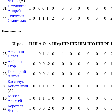
Денис
(А)
Петушкин
81
1
0
0
0
1
0
0
0
0
0
0
0
Андрей
Тунхузин
44
1
0
1
1
1
2
0
0
0
0
0
0
Станислав
Нападающие
Игрок
И
Ш
А
О
+/-
Штр
ШР
ШБ
ШМ
ШО
ШП
РБ
Акользин
25
1
1
0
1
-1
0
1
0
0
0
0
0
Павел
Алёшин
57
1
0
0
0
-2
0
0
0
0
0
0
0
Егор
Гловацкий
28
1
0
0
0
-1
0
0
0
0
0
0
0
Антон
Касянчук
8
Константин
1
0
1
1
1
2
0
0
0
0
0
0
(А)
Князев
10
1
0
1
1
-1
0
0
0
0
0
0
0
Алексей
Коротеев
27
1
0
0
0
-2
0
0
0
0
0
0
0
Денис