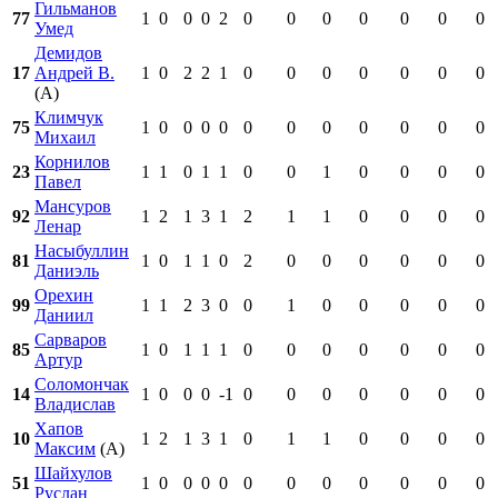
Гильманов
77
1
0
0
0
2
0
0
0
0
0
0
0
Умед
Демидов
17
Андрей В.
1
0
2
2
1
0
0
0
0
0
0
0
(А)
Климчук
75
1
0
0
0
0
0
0
0
0
0
0
0
Михаил
Корнилов
23
1
1
0
1
1
0
0
1
0
0
0
0
Павел
Мансуров
92
1
2
1
3
1
2
1
1
0
0
0
0
Ленар
Насыбуллин
81
1
0
1
1
0
2
0
0
0
0
0
0
Даниэль
Орехин
99
1
1
2
3
0
0
1
0
0
0
0
0
Даниил
Сарваров
85
1
0
1
1
1
0
0
0
0
0
0
0
Артур
Соломончак
14
1
0
0
0
-1
0
0
0
0
0
0
0
Владислав
Хапов
10
1
2
1
3
1
0
1
1
0
0
0
0
Максим
(А)
Шайхулов
51
1
0
0
0
0
0
0
0
0
0
0
0
Руслан