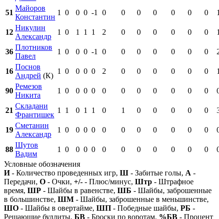
Майоров
51
1
0
0
0
-1
0
0
0
0
0
0
0
Константин
Никулин
12
1
0
1
1
1
2
0
0
0
0
0
0
Александр
Плотников
36
1
0
0
0
-1
0
0
0
0
0
0
0
Павел
Поснов
16
1
0
0
0
0
2
0
0
0
0
0
0
Андрей
(К)
Ремезов
90
1
0
0
0
0
0
0
0
0
0
0
0
Никита
Складани
21
1
1
0
1
1
0
1
0
0
0
0
0
Франтишек
Сметанин
19
1
0
0
0
0
0
0
0
0
0
0
0
Александр
Шутов
88
1
0
0
0
0
0
0
0
0
0
0
0
Вадим
Условные обозначения
И
- Количество проведенных игр,
Ш
- Забитые голы,
А
-
Передачи,
О
- Очки,
+/-
- Плюс/минус,
Штр
- Штрафное
время,
ШР
- Шайбы в равенстве,
ШБ
- Шайбы, заброшенные
в большинстве,
ШМ
- Шайбы, заброшенные в меньшинстве,
ШО
- Шайбы в овертайме,
ШП
- Победные шайбы,
РБ
-
Решающие буллиты,
БВ
- Броски по воротам,
%БВ
- Процент