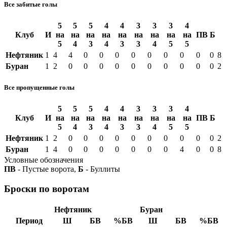
Все забитые голы
5
5
5
4
4
3
3
3
4
Клуб
И
на
на
на
на
на
на
на
на
на
ПВ
Б
5
4
3
4
3
3
4
5
5
Нефтяник
1
4
4
0
0
0
0
0
0
0
0
0
8
Буран
1
2
0
0
0
0
0
0
0
0
0
0
2
Все пропущенные голы
5
5
5
4
4
3
3
3
4
Клуб
И
на
на
на
на
на
на
на
на
на
ПВ
Б
5
4
3
4
3
3
4
5
5
Нефтяник
1
2
0
0
0
0
0
0
0
0
0
0
2
Буран
1
4
0
0
0
0
0
0
0
4
0
0
8
Условные обозначения
ПВ
- Пустые ворота,
Б
- Буллиты
Броски по воротам
Нефтяник
Буран
Период
Ш
БВ
%БВ
Ш
БВ
%БВ