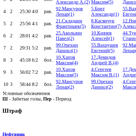
Александр А.(2)
Максим(5)
Даниэ
92.Мансуров
5.Брит
55.Ва
4
2
25:30
4:0
рав.
Ленар(1)
Александр(1)
Евген
21.Складани
8.Касянчук
12.Ни
5
2
25:56
4:1
рав.
Франтишек(5)
Константин(7)
Алекс
25.Акользин
10.Князев
44.Ту
6
2
28:01
4:2
рав.
Павел(2)
Алексей(1)
Стани
99.Орехин
55.Вахрушев
92.Ма
7
2
29:31
5:2
рав.
Даниил(1)
Евгений(5)
Ленар
10.Хапов
17.Демидов
8
3
45:18
6:2
бол.
Максим(4)
Андрей В.(4)
10.Хапов
4.Сергеев
17.Де
9
3
56:02
7:2
рав.
Максим(5)
Максим В.(1)
Андре
92.Мансуров
99.Орехин
4.Сер
10
3
58:44
8:2
бол.
Ленар(2)
Даниил(2)
Макси
Условные обозначения
Ш
- Забитые голы,
Пер
- Период
Штраф
Нефтяник