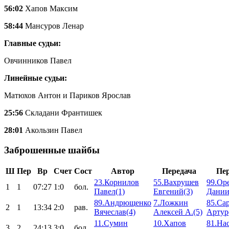
56:02
Хапов Максим
58:44
Мансуров Ленар
Главные судьи:
Овчинников Павел
Линейные судьи:
Матюхов Антон и Париков Ярослав
25:56
Складани Франтишек
28:01
Акользин Павел
Заброшенные шайбы
Ш
Пер
Вр
Счет
Сост
Автор
Передача
Пе
23.Корнилов
55.Вахрушев
99.Ор
1
1
07:27
1:0
бол.
Павел(1)
Евгений(3)
Дании
89.Андрющенко
7.Ложкин
85.Са
2
1
13:34
2:0
рав.
Вячеслав(4)
Алексей А.(5)
Артур
11.Сумин
10.Хапов
81.На
3
2
24:13
3:0
бол.