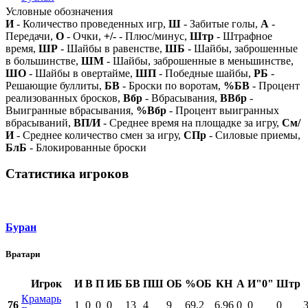
Условные обозначения
И
- Количество проведенных игр,
Ш
- Забитые голы,
А
-
Передачи,
О
- Очки,
+/-
- Плюс/минус,
Штр
- Штрафное
время,
ШР
- Шайбы в равенстве,
ШБ
- Шайбы, заброшенные
в большинстве,
ШМ
- Шайбы, заброшенные в меньшинстве,
ШО
- Шайбы в овертайме,
ШП
- Победные шайбы,
РБ
-
Решающие буллиты,
БВ
- Броски по воротам,
%БВ
- Процент
реализованных бросков,
Вбр
- Вбрасывания,
ВВбр
-
Выигранные вбрасывания,
%Вбр
- Процент выигранных
вбрасываний,
ВП/И
- Среднее время на площадке за игру,
См/
И
- Среднее количество смен за игру,
СПр
- Силовые приемы,
БлБ
- Блокированные броски
Статистика игроков
Буран
Вратари
Игрок
И
В
П
ИБ
БВ
ПШ
ОБ
%ОБ
КН
А
И"0"
Штр
Крамарь
76
1
0
0
0
13
4
9
69.2
6.96
0
0
0