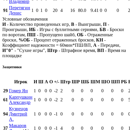
Владимир
Перетягин
91
1
0
1
0
20
4
16
80.0
9.41
0
0
0
Денис
Условные обозначения
И
- Количество проведенных игр,
В
- Выигрыши,
П
-
Проигрыши,
ИБ
- Игры с буллитными сериями,
БВ
- Броски
по воротам,
ПШ
- Пропущено шайб,
ОБ
- Отраженные
броски,
%ОБ
- Процент отраженных бросков,
КН
-
Коэффициент надежности = 60мин*ПШ/ВП,
А
- Передачи,
И"0"
- "Сухие игры",
Штр
- Штрафное время,
ВП
- Время на
площадке
Защитники
Игрок
И
Ш
А
О
+/-
Штр
ШР
ШБ
ШМ
ШО
ШП
РБ
29
Гомер Ян
1
0
0
0
-2
2
0
0
0
0
0
0
Карпушкин
61
1
0
0
0
-2
2
0
0
0
0
0
0
Александр
Кузнецов
94
Дмитрий
1
0
0
0
-1
0
0
0
0
0
0
0
А.
Макаров
37
1
0
0
0
-1
4
0
0
0
0
0
0