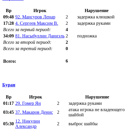
Вр
Игрок
Нарушение
09:48
92. Мансуров Ленар
2
задержка клюшкой
17:28
4. Сергеев Максим В.
2
задержка руками
Всего за первый период:
4
34:09
81. Насыбуллин Даниэль
2
подножка
Всего за второй период:
2
Всего за третий период:
0
6
Всего:
Буран
Вр
Игрок
Нарушение
01:17
29. Гомер Ян
2
задержка руками
атака игрока не владеющего
03:45
37. Макаров Денис
2
шайбой
12. Никулин
05:30
2
выброс шайбы
Александр