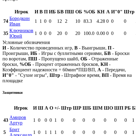
Игрок
И
В
П
ИБ
БВ
ПШ
ОБ
%ОБ
КН
А
И"0"
Штр
Бородкин
74
1
1
0
0
12
2
10
83.3
4.28
0
0
0
Иван
Ключников
35
1
0
0
0
20
0
20
100.0
0.00
0
0
0
Юрий
Условные обозначения
И
- Количество проведенных игр,
В
- Выигрыши,
П
-
Проигрыши,
ИБ
- Игры с буллитными сериями,
БВ
- Броски
по воротам,
ПШ
- Пропущено шайб,
ОБ
- Отраженные
броски,
%ОБ
- Процент отраженных бросков,
КН
-
Коэффициент надежности = 60мин*ПШ/ВП,
А
- Передачи,
И"0"
- "Сухие игры",
Штр
- Штрафное время,
ВП
- Время на
площадке
Защитники
Игрок
И
Ш
А
О
+/-
Штр
ШР
ШБ
ШМ
ШО
ШП
РБ
Б
Амиров
43
1
0
0
0
1
0
0
0
0
0
0
0
1
Артур
Брит
5
1
0
1
1
1
0
0
0
0
0
0
0
1
Александр