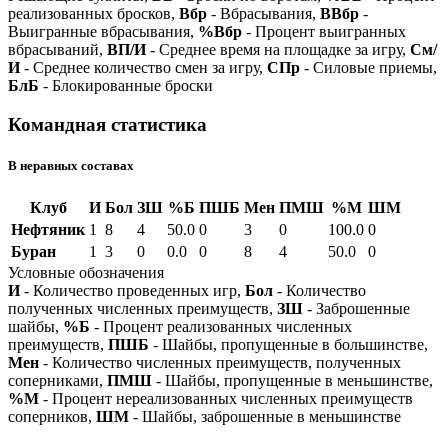
реализованных бросков,
Вбр
- Вбрасывания,
ВВбр
-
Выигранные вбрасывания,
%Вбр
- Процент выигранных
вбрасываний,
ВП/И
- Среднее время на площадке за игру,
См/
И
- Среднее количество смен за игру,
СПр
- Силовые приемы,
БлБ
- Блокированные броски
Командная статистика
В неравных составах
Клуб
И
Бол
ЗШ
%Б
ПШБ
Мен
ПМШ
%М
ШМ
Нефтяник
1
8
4
50.0
0
3
0
100.0
0
Буран
1
3
0
0.0
0
8
4
50.0
0
Условные обозначения
И
- Количество проведенных игр,
Бол
- Количество
полученных численных преимуществ,
ЗШ
- Заброшенные
шайбы,
%Б
- Процент реализованных численных
преимуществ,
ПШБ
- Шайбы, пропущенные в большинстве,
Мен
- Количество численных преимуществ, полученных
соперниками,
ПМШ
- Шайбы, пропущенные в меньшинстве,
%М
- Процент нереализованных численных преимуществ
соперников,
ШМ
- Шайбы, заброшенные в меньшинстве